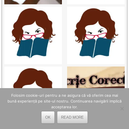
Folosim cookie-uri pentru a ne asigura că vă oferim cea mai
bună experiență pe site-ul nostru. Continuarea navigării implică
acceptarea lor.
OK
READ MORE