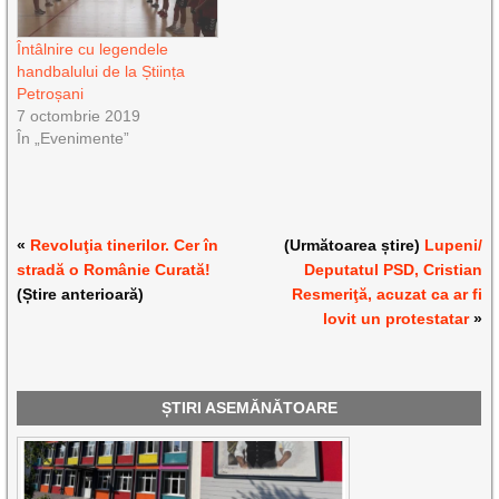
Întâlnire cu legendele
handbalului de la Știința
Petroșani
7 octombrie 2019
În „Evenimente”
«
Revoluţia tinerilor. Cer în
(Următoarea știre)
Lupeni/
stradă o Românie Curată!
Deputatul PSD, Cristian
(Știre anterioară)
Resmeriţă, acuzat ca ar fi
lovit un protestatar
»
ȘTIRI ASEMĂNĂTOARE