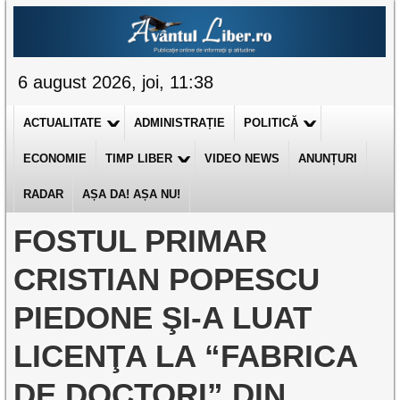
6 august 2026, joi, 11:38
ACTUALITATE
ADMINISTRAȚIE
POLITICĂ
ECONOMIE
TIMP LIBER
VIDEO NEWS
ANUNȚURI
RADAR
AȘA DA! AȘA NU!
FOSTUL PRIMAR
CRISTIAN POPESCU
PIEDONE ŞI-A LUAT
LICENŢA LA “FABRICA
DE DOCTORI” DIN