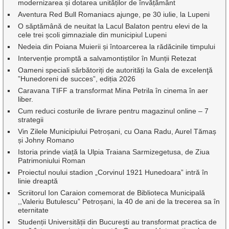
modernizarea și dotarea unităților de învățământ
Aventura Red Bull Romaniacs ajunge, pe 30 iulie, la Lupeni
O săptămână de neuitat la Lacul Balaton pentru elevi de la
cele trei școli gimnaziale din municipiul Lupeni
Nedeia din Poiana Muierii și întoarcerea la rădăcinile timpului
Intervenție promptă a salvamontiștilor în Munții Retezat
Oameni speciali sărbătoriți de autorități la Gala de excelenţă
”Hunedoreni de succes”, ediția 2026
Caravana TIFF a transformat Mina Petrila în cinema în aer
liber.
Cum reduci costurile de livrare pentru magazinul online – 7
strategii
Vin Zilele Municipiului Petroșani, cu Oana Radu, Aurel Tămaș
și Johny Romano
Istoria prinde viață la Ulpia Traiana Sarmizegetusa, de Ziua
Patrimoniului Roman
Proiectul noului stadion „Corvinul 1921 Hunedoara” intră în
linie dreaptă
Scriitorul Ion Caraion comemorat de Biblioteca Municipală
,,Valeriu Butulescu” Petroșani, la 40 de ani de la trecerea sa în
eternitate
Studenții Universității din București au transformat practica de