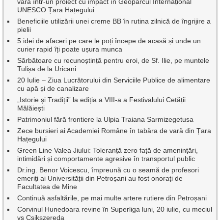
vară într-un proiect cu impact în Geoparcul Internațional
UNESCO Țara Hațegului
Beneficiile utilizării unei creme BB în rutina zilnică de îngrijire a
pielii
5 idei de afaceri pe care le poți începe de acasă și unde un
curier rapid îți poate ușura munca
Sărbătoare cu recunoștință pentru eroi, de Sf. Ilie, pe muntele
Tulișa de la Uricani
20 Iulie – Ziua Lucrătorului din Serviciile Publice de alimentare
cu apă și de canalizare
„Istorie și Tradiții” la ediția a VIII-a a Festivalului Cetății
Mălăiești
Patrimoniul fără frontiere la Ulpia Traiana Sarmizegetusa
Zece bursieri ai Academiei Române în tabăra de vară din Țara
Hațegului
Green Line Valea Jiului: Toleranță zero față de amenințări,
intimidări și comportamente agresive în transportul public
Dr.ing. Benor Voicescu, împreună cu o seamă de profesori
emeriți ai Universității din Petroșani au fost onorați de
Facultatea de Mine
Continuă asfaltările, pe mai multe artere rutiere din Petroșani
Corvinul Hunedoara revine în Superliga luni, 20 iulie, cu meciul
vs Csikszereda