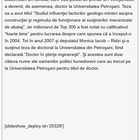
a devenit, de asemenea, doctor la Universitatea Petroşani. Teza
sa a avut titlul “Studiul influenţei factorilor geologo-minieri asupra
construcţiei şi regimului de funcţionare al susţinerilor mecanizate
de abataj”, iar milionarul de Top 300 a fost notat cu calificativul
“foarte bine” pentru lucrarea despre care spunea că a început-o
în 2004. Tot în anul 2007 şi deputatul Monica Iacob – Ridzi şi-a
susţinut teza de doctorat la Universitatea din Petroşani, fiind
declarată “Doctor în ştiinţe inginereşti”. Şi acestea sunt doar
câteva nume ale oamenilor politici hunedoreni care au trecut pe
la Universitatea Petroşani pentru titlul de doctor.
[slideshow_deploy id=’20328′]