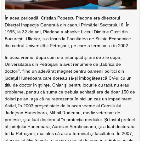
În acea perioadă, Cristian Popescu Piedone era directorul
Direcţei Inspecţie Generală din cadrul Primăriei Sectorului 6. În
1995, la 32 de ani, Piedone a absolvit Liceul Dimitrie Gusti din
Bucureşti. Ulterior, s-a însris la Facultatea de Științe Economice
din cadrul Universității Petroșani, pe care a terminat-o în 2002.
În acea vreme, după cum s-a întâmplat şi ani de zile după,
Universitatea din Petroşani a avut renumele de „fabrică de
doctori”, fiind un adevărat magnet pentru oamenii politici din
judeţul Hunedoara care doreau să-şi îmbogăţească CV-ul cu un
titlu de doctor în ştiinţe. Chiar şi pentru locurile cu taxă nu erau
probleme, pentru că suma ce trebuia achitată era de doar 150 de
dolari pe an, aşa că nu reprezenta în nici un caz un impediment.
Astfel, în 2003 preşedintele de la acea vreme al Consiliului
Judeţean Hunedoara, Mihail Rudeanu, medic veterinar de
profesie, şi-a luat doctoratul în protecţia mediului. Şi fostul prefect
al judeţului Hunedoara, Aurelian Serafinceanu, şi-a luat doctoratul
tot la Petroşani, mai ales că aici a terminat şi facultatea. În 2007,
afaceristul Alin Simota, care viza postul de primar al Petroşaniului,