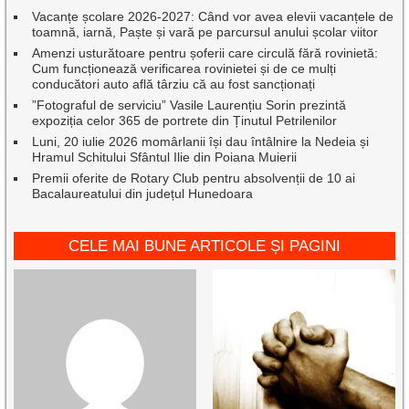
Vacanțe școlare 2026-2027: Când vor avea elevii vacanțele de
toamnă, iarnă, Paște și vară pe parcursul anului școlar viitor
Amenzi usturătoare pentru șoferii care circulă fără rovinietă:
Cum funcționează verificarea rovinietei și de ce mulți
conducători auto află târziu că au fost sancționați
”Fotograful de serviciu” Vasile Laurențiu Sorin prezintă
expoziția celor 365 de portrete din Ținutul Petrilenilor
Luni, 20 iulie 2026 momârlanii își dau întâlnire la Nedeia și
Hramul Schitului Sfântul Ilie din Poiana Muierii
Premii oferite de Rotary Club pentru absolvenții de 10 ai
Bacalaureatului din județul Hunedoara
CELE MAI BUNE ARTICOLE ȘI PAGINI