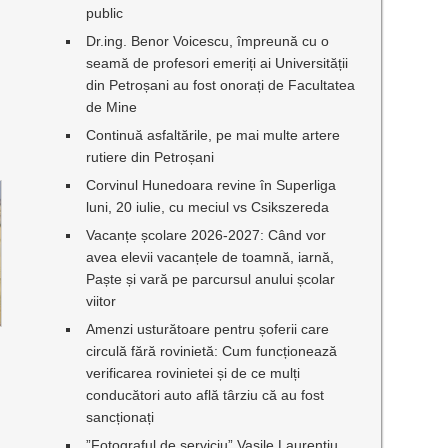
public
Dr.ing. Benor Voicescu, împreună cu o
seamă de profesori emeriți ai Universității
din Petroșani au fost onorați de Facultatea
de Mine
Continuă asfaltările, pe mai multe artere
rutiere din Petroșani
Corvinul Hunedoara revine în Superliga
luni, 20 iulie, cu meciul vs Csikszereda
Vacanțe școlare 2026-2027: Când vor
avea elevii vacanțele de toamnă, iarnă,
Paște și vară pe parcursul anului școlar
viitor
Amenzi usturătoare pentru șoferii care
circulă fără rovinietă: Cum funcționează
verificarea rovinietei și de ce mulți
conducători auto află târziu că au fost
sancționați
”Fotograful de serviciu” Vasile Laurențiu