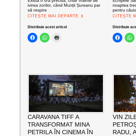
Există o oră precisă, chiar înainte de
Echipele Sal
ivirea zorilor, când Munții Șureanu par
noaptea trec
să respire
pentru căut
CITEȘTE MAI DEPARTE
CITEȘTE 
Distribuie acest articol
Distribuie ace
CARAVANA TIFF A
VIN ZIL
TRANSFORMAT MINA
PETROȘ
PETRILA ÎN CINEMA ÎN
RADU, 