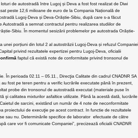
 loturi de autostradă între Lugoj și Deva a fost fost realizat de Diwi
casat peste 12,6 milioane de euro de la Compania Națională de
utostradă Lugoj-Deva și Deva-Orăștie-Sibiu, după care s-a făcut
Autostradă a semnat contractul pentru realizarea studiilor de
Orăștie-Sibiu. În momentul sesizării problemelor pe autostrada Orăștie-
 unei porțiuni din lotul 2 al autostrăzii Lugoj-Deva și refuzul Companie
Capital privind rezultatele expertizei pentru Lugoj-Deva, oficialii
confirmă
faptul că există note de conformitate privind tronsonul de
cţie. În perioada 02.11 – 05.11., Direcţia Calitate din cadrul CNADNR SA
u fost pe teren pentru a verific lucrările executate până în prezent,
ecoltat probe din tronsonul de autostradă executat (materiale puse în
ă şi calitatea mixturilor asfaltice utilizate. Până la acestă dată, lucrările
i Caietul de sarcini, existând un număr de 4 note de neconformitate
 proiectului de execuţie pe acest contract. In functie de rezultatele
inse sau nu. Determinările specifice de laborator efectuate de către
upă care vor fi comunicate Companiei”, precizează oficialii CNADNR