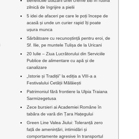
Beneficiile utilizării unei creme BB în rutina
zilnică de îngrijire a pielii
5 idei de afaceri pe care le poți începe de
acasă și unde un curier rapid îți poate
ușura munca
Sărbătoare cu recunoștință pentru eroi, de
i
Sf. Ilie, pe muntele Tulișa de la Uricani
20 Iulie – Ziua Lucrătorului din Serviciile
Publice de alimentare cu apă și de
canalizare
„Istorie și Tradiții” la ediția a VIII-a a
Festivalului Cetății Mălăiești
Patrimoniul fără frontiere la Ulpia Traiana
Sarmizegetusa
Zece bursieri ai Academiei Române în
tabăra de vară din Țara Hațegului
Green Line Valea Jiului: Toleranță zero
față de amenințări, intimidări și
comportamente agresive în transportul