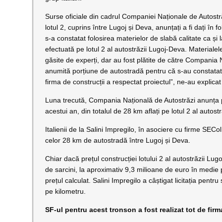
Surse oficiale din cadrul Companiei Naționale de Autostră
lotul 2, cuprins între Lugoj și Deva, anunțați a fi dați în 
s-a constatat folosirea materielor de slabă calitate ca ș
efectuată pe lotul 2 al autostrăzii Lugoj-Deva. Materialele
găsite de experți, dar au fost plătite de către Compania 
anumită porțiune de autostradă pentru că s-au constatat 
firma de construcții a respectat proiectul”, ne-au explicat
Luna trecută, Compania Națională de Autostrăzi anunța po
acestui an, din totalul de 28 km aflați pe lotul 2 al autos
Italienii de la Salini Impregilo, în asociere cu firme SEC
celor 28 km de autostradă între Lugoj și Deva.
Chiar dacă prețul construcției lotului 2 al autostrăzii L
de sarcini, la aproximativ 9,3 milioane de euro în medie 
prețul calculat. Salini Impregilo a câștigat licitația pen
pe kilometru.
SF-ul pentru acest tronson a fost realizat tot de fir