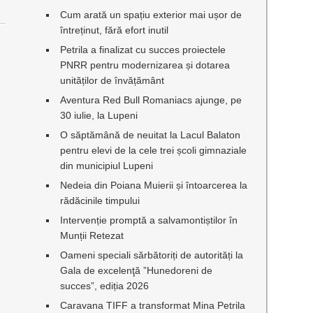
Cum arată un spațiu exterior mai ușor de
întreținut, fără efort inutil
Petrila a finalizat cu succes proiectele
PNRR pentru modernizarea și dotarea
unităților de învățământ
Aventura Red Bull Romaniacs ajunge, pe
30 iulie, la Lupeni
O săptămână de neuitat la Lacul Balaton
pentru elevi de la cele trei școli gimnaziale
din municipiul Lupeni
Nedeia din Poiana Muierii și întoarcerea la
rădăcinile timpului
Intervenție promptă a salvamontiștilor în
Munții Retezat
Oameni speciali sărbătoriți de autorități la
Gala de excelenţă ”Hunedoreni de
succes”, ediția 2026
Caravana TIFF a transformat Mina Petrila