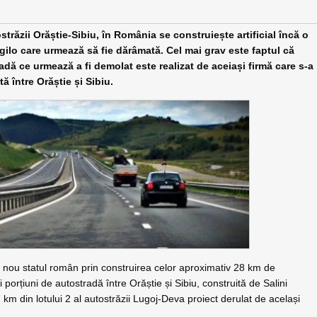
răzii Orăștie-Sibiu, în România se construiește artificial încă o
regilo care urmează să fie dărâmată. Cel mai grav este faptul că
radă ce urmează a fi demolat este realizat de aceiași firmă care s-a
 între Orăștie și Sibiu.
in nou statul român prin construirea celor aproximativ 28 km de
orțiuni de autostradă între Orăștie și Sibiu, construită de Salini
 km din lotului 2 al autostrăzii Lugoj-Deva proiect derulat de același