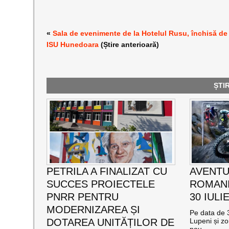
«
Sala de evenimente de la Hotelul Rusu, închisă de
ISU Hunedoara
(Știre anterioară)
ȘTI
PETRILA A FINALIZAT CU
AVENTU
SUCCES PROIECTELE
ROMANI
PNRR PENTRU
30 IULI
MODERNIZAREA ȘI
Pe data de 3
DOTAREA UNITĂȚILOR DE
Lupeni și zo