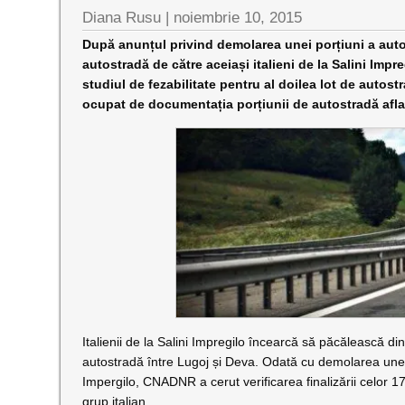
Diana Rusu
|
noiembrie 10, 2015
După anunțul privind demolarea unei porțiuni a autost
autostradă de către aceiași italieni de la Salini Imp
studiul de fezabilitate pentru al doilea lot de autost
ocupat de documentația porțiunii de autostradă aflată
Italienii de la Salini Impregilo încearcă să păcălească d
autostradă între Lugoj și Deva. Odată cu demolarea unei p
Impergilo, CNADNR a cerut verificarea finalizării celor 17
grup italian.