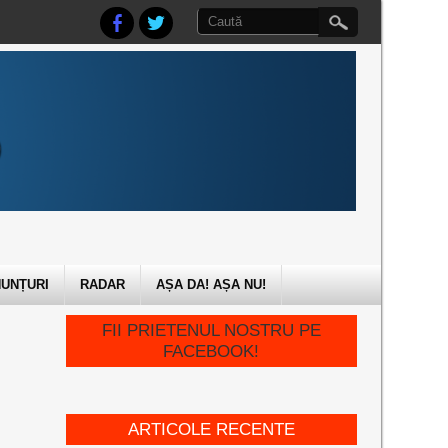
UNȚURI
RADAR
AȘA DA! AȘA NU!
FII PRIETENUL NOSTRU PE
FACEBOOK!
ARTICOLE RECENTE