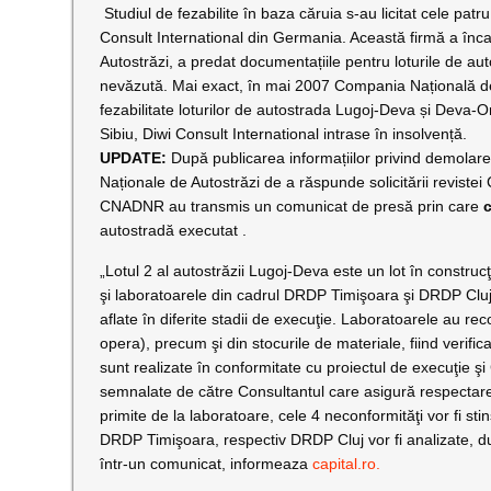
Studiul de fezabilite în baza căruia s-au licitat cele patru
Consult International din Germania. Această firmă a în
Autostrăzi, a predat documentațiile pentru loturile de a
nevăzută. Mai exact, în mai 2007 Compania Națională de 
fezabilitate loturilor de autostrada Lugoj-Deva și Deva-
Sibiu, Diwi Consult International intrase în insolvență.
UPDATE:
După publicarea informațiilor privind demolarea
Naționale de Autostrăzi de a răspunde solicitării revistei 
CNADNR au transmis un comunicat de presă prin care
autostradă executat .
„Lotul 2 al autostrăzii Lugoj-Deva este un lot în constru
şi laboratoarele din cadrul DRDP Timişoara şi DRDP Cluj a
aflate în diferite stadii de execuţie. Laboratoarele au r
opera), precum şi din stocurile de materiale, fiind verificat
sunt realizate în conformitate cu proiectul de execuţie ş
semnalate de către Consultantul care asigură respectarea
primite de la laboratoare, cele 4 neconformităţi vor fi st
DRDP Timişoara, respectiv DRDP Cluj vor fi analizate, d
într-un comunicat, informeaza
capital.ro.