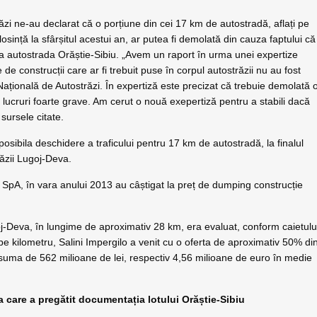
zi ne-au declarat că o porțiune din cei 17 km de autostradă, aflați pe
folosință la sfârșitul acestui an, ar putea fi demolată din cauza faptului că
i la autostrada Orăștie-Sibiu. „Avem un raport în urma unei expertize
 de construcții care ar fi trebuit puse în corpul autostrăzii nu au fost
Națională de Autostrăzi. În expertiză este precizat că trebuie demolată 
lucruri foarte grave. Am cerut o nouă exepertiză pentru a stabili dacă
 sursele citate.
sibila deschidere a traficului pentru 17 km de autostradă, la finalul
trăzii Lugoj-Deva.
ol SpA, în vara anului 2013 au câștigat la preț de dumping construcție
ugoj-Deva, în lungime de aproximativ 28 km, era evaluat, conform caietulu
pe kilometru, Salini Impergilo a venit cu o oferta de aproximativ 50% di
tru suma de 562 milioane de lei, respectiv 4,56 milioane de euro în medie
ma care a pregătit documentația lotului Orăștie-Sibiu