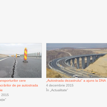
ansporturilor cere
„Autostrada dezastrului” a ajuns la DNA
ucrărilor de pe autostrada
4 decembrie 2015
ie
În „Actualitate”
e 2015
ație”