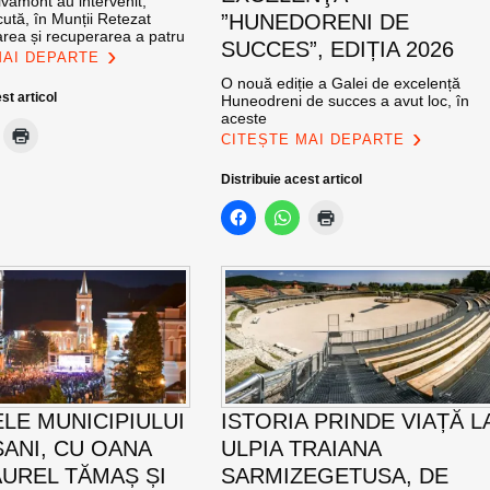
vamont au intervenit,
ută, în Munții Retezat
”HUNEDORENI DE
area și recuperarea a patru
SUCCES”, EDIȚIA 2026
MAI DEPARTE
O nouă ediție a Galei de excelență
st articol
Huneodreni de succes a avut loc, în
aceste
CITEȘTE MAI DEPARTE
Distribuie acest articol
ELE MUNICIPIULUI
ISTORIA PRINDE VIAȚĂ L
ANI, CU OANA
ULPIA TRAIANA
AUREL TĂMAȘ ȘI
SARMIZEGETUSA, DE