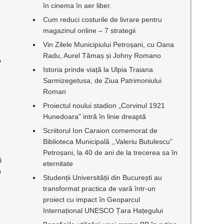
în cinema în aer liber.
Cum reduci costurile de livrare pentru
magazinul online – 7 strategii
Vin Zilele Municipiului Petroșani, cu Oana
Radu, Aurel Tămaș și Johny Romano
o
Istoria prinde viață la Ulpia Traiana
Sarmizegetusa, de Ziua Patrimoniului
Roman
Proiectul noului stadion „Corvinul 1921
Hunedoara” intră în linie dreaptă
Scriitorul Ion Caraion comemorat de
Biblioteca Municipală ,,Valeriu Butulescu”
Petroșani, la 40 de ani de la trecerea sa în
i
eternitate
n
Studenții Universității din București au
transformat practica de vară într-un
proiect cu impact în Geoparcul
Internațional UNESCO Țara Hațegului