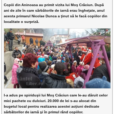
Copiii din Aninoasa au primit vizita lui Moş Crăciun. După
ani de zile în care sărbătorile de iarnă erau îngheţate, anul
acesta primarul Nicolae Dunca a ţinut să le facă copiilor din
localitate o surpriză.
I-a adus pe spiriduşii lui Moş Crăciun care le-au dăruit celor
mici pachete cu dulciuri. 20.000 de lei s-au alocat din
bugetul local pentru realizarea acestei acţiuni dedicate
sărbătorilor de iarnă şi în primul rând copiilor.