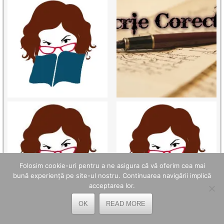
Folosim cookie-uri pentru a ne asigura că vă oferim cea mai
bună experiență pe site-ul nostru. Continuarea navigării implică
acceptarea lor.
OK
READ MORE