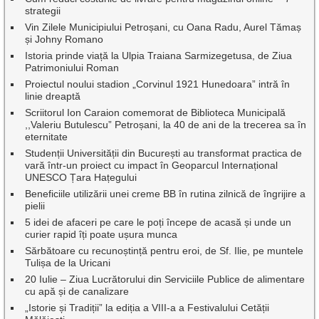
strategii
Vin Zilele Municipiului Petroșani, cu Oana Radu, Aurel Tămaș
și Johny Romano
Istoria prinde viață la Ulpia Traiana Sarmizegetusa, de Ziua
Patrimoniului Roman
Proiectul noului stadion „Corvinul 1921 Hunedoara” intră în
linie dreaptă
Scriitorul Ion Caraion comemorat de Biblioteca Municipală
,,Valeriu Butulescu” Petroșani, la 40 de ani de la trecerea sa în
eternitate
Studenții Universității din București au transformat practica de
vară într-un proiect cu impact în Geoparcul Internațional
UNESCO Țara Hațegului
Beneficiile utilizării unei creme BB în rutina zilnică de îngrijire a
pielii
5 idei de afaceri pe care le poți începe de acasă și unde un
curier rapid îți poate ușura munca
Sărbătoare cu recunoștință pentru eroi, de Sf. Ilie, pe muntele
Tulișa de la Uricani
20 Iulie – Ziua Lucrătorului din Serviciile Publice de alimentare
cu apă și de canalizare
„Istorie și Tradiții” la ediția a VIII-a a Festivalului Cetății