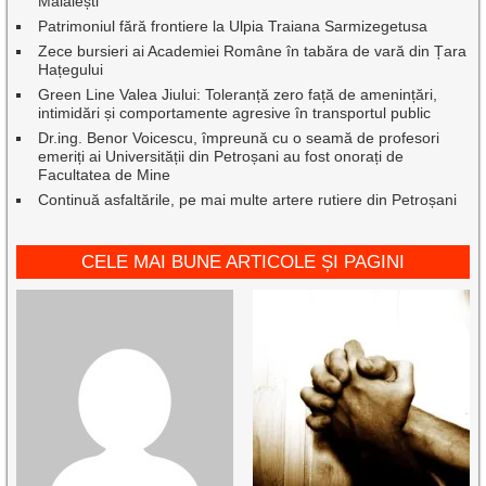
Mălăiești
Patrimoniul fără frontiere la Ulpia Traiana Sarmizegetusa
Zece bursieri ai Academiei Române în tabăra de vară din Țara
Hațegului
Green Line Valea Jiului: Toleranță zero față de amenințări,
intimidări și comportamente agresive în transportul public
Dr.ing. Benor Voicescu, împreună cu o seamă de profesori
emeriți ai Universității din Petroșani au fost onorați de
Facultatea de Mine
Continuă asfaltările, pe mai multe artere rutiere din Petroșani
CELE MAI BUNE ARTICOLE ȘI PAGINI