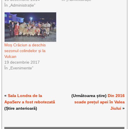
În „Administrație”
Moș Crăciun a deschis
sezonul colindelor și la
Vulcan
19 decembrie 2017
În „Evenimente”
«
Sala Londra de la
(Următoarea știre)
Din 2016
ApaServ a fost rebotezată
scade prețul apei în Valea
(Știre anterioară)
Jiului
»