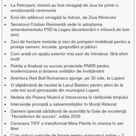
La Petroșani, minerii au fost omagiați de ziua lor printr-o
emoționantă ceremonie
Eroii din adâncuri omagiați la Vulcan, de Ziua Minerului
Senatorul Cristian Resmeriță vede în adoptarea
amendamentului PSD la Legea decarbonării o măsură de bun
simț
Zeci de hectare mistuite și zeci de pompieri mobilizați pentru a
proteja oameni, locuințe, gospodării și păduri
Cum arată un spațiu exterior mai ușor de întreținut, fără efort
inutil
Petrila a finalizat cu succes proiectele PNRR pentru
modernizarea și dotarea unităților de învățământ
Aventura Red Bull Romaniacs ajunge, pe 30 iulie, la Lupeni
O săptămână de neuitat la Lacul Balaton pentru elevi de la
cele trei școli gimnaziale din municipiul Lupeni
Nedeia din Poiana Muierii și întoarcerea la rădăcinile timpului
Intervenție promptă a salvamontiștilor în Munții Retezat
Oameni speciali sărbătoriți de autorități la Gala de excelenţă
”Hunedoreni de succes”, ediția 2026
Caravana TIFF a transformat Mina Petrila în cinema în aer
liber.
Cum reduci costurile de livrare pentru magazinul online – 7