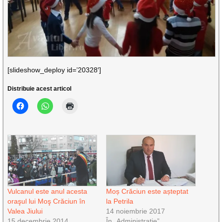
[slideshow_deploy id=’20328′]
Distribuie acest articol
Vulcanul este anul acesta
Moș Crăciun este așteptat
oraşul lui Moş Crăciun în
la Petrila
Valea Jiului
14 noiembrie 2017
15 decembrie 2014
În „Administrație”