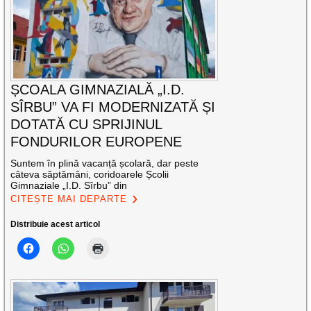
ȘCOALA GIMNAZIALĂ „I.D.
SÎRBU” VA FI MODERNIZATĂ ȘI
DOTATĂ CU SPRIJINUL
FONDURILOR EUROPENE
Suntem în plină vacanță școlară, dar peste
câteva săptămâni, coridoarele Școlii
Gimnaziale „I.D. Sîrbu” din
CITEȘTE MAI DEPARTE
Distribuie acest articol