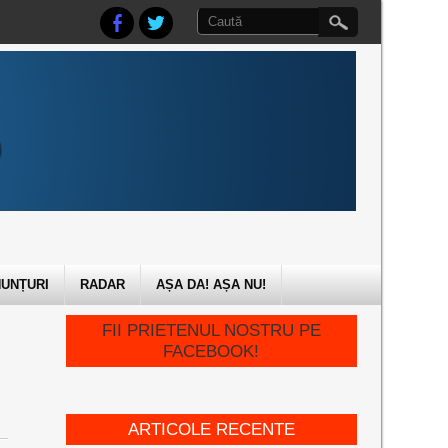
UNȚURI
RADAR
AȘA DA! AȘA NU!
FII PRIETENUL NOSTRU PE
FACEBOOK!
ARTICOLE RECENTE