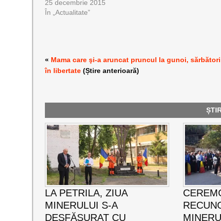
25 decembrie 2015
În „Actualitate”
«
Mama care şi-a aruncat pruncul la gunoi, sărbători
în libertate
(Știre anterioară)
ȘTI
LA PETRILA, ZIUA
CEREMO
MINERULUI S-A
RECUNO
DESFĂȘURAT CU
MINERUL