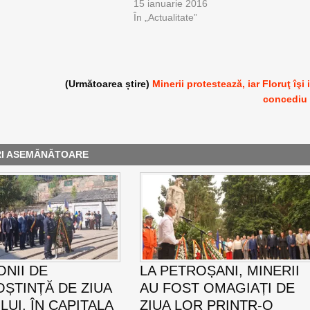
15 ianuarie 2016
În „Actualitate”
(Următoarea știre)
Minerii protestează, iar Floruţ îşi 
concediu
RI ASEMĂNĂTOARE
NII DE
LA PETROȘANI, MINERII
ȘTINȚĂ DE ZIUA
AU FOST OMAGIAȚI DE
UI, ÎN CAPITALA
ZIUA LOR PRINTR-O