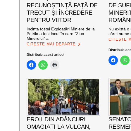
RECUNOȘTINȚĂ FAȚĂ DE
DE SUF
TRECUT ȘI ÎNCREDERE
MINERI
PENTRU VIITOR
ROMÂNE
Incinta fostei Exploatări Miniere de la
Nu există o 
Petrila a fost locul în care ”Ziua
cărei nume s
Minerului” a
CITEȘTE 
CITEȘTE MAI DEPARTE
Distribuie ace
Distribuie acest articol
EROII DIN ADÂNCURI
SENATO
OMAGIAȚI LA VULCAN,
RESMER