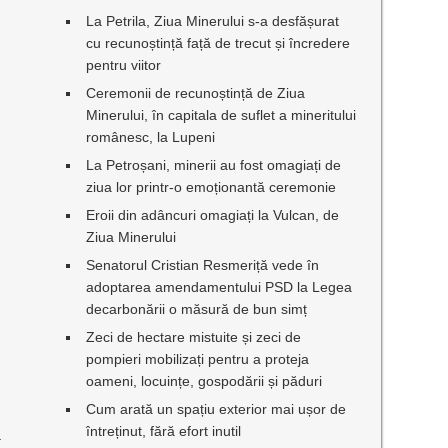
La Petrila, Ziua Minerului s-a desfășurat
.
cu recunoștință față de trecut și încredere
pentru viitor
Ceremonii de recunoștință de Ziua
Minerului, în capitala de suflet a mineritului
românesc, la Lupeni
La Petroșani, minerii au fost omagiați de
ziua lor printr-o emoționantă ceremonie
Eroii din adâncuri omagiați la Vulcan, de
Ziua Minerului
Senatorul Cristian Resmeriță vede în
adoptarea amendamentului PSD la Legea
decarbonării o măsură de bun simț
Zeci de hectare mistuite și zeci de
pompieri mobilizați pentru a proteja
oameni, locuințe, gospodării și păduri
Cum arată un spațiu exterior mai ușor de
întreținut, fără efort inutil
.