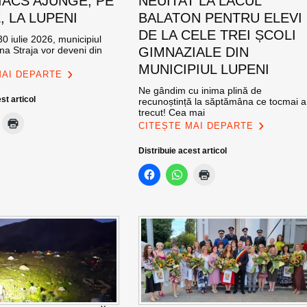
ACS AJUNGE, PE
NEUITAT LA LACUL
E, LA LUPENI
BALATON PENTRU ELEVI
DE LA CELE TREI ȘCOLI
0 iulie 2026, municipiul
na Straja vor deveni din
GIMNAZIALE DIN
MUNICIPIUL LUPENI
MAI DEPARTE
Ne gândim cu inima plină de
st articol
recunoștință la săptămâna ce tocmai a
trecut! Cea mai
CITEȘTE MAI DEPARTE
Distribuie acest articol