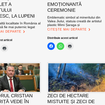
LET A
EMOȚIONANTĂ
TULUI
CEREMONIE
SC, LA LUPENI
Emblematic simbol al mineritului din
Valea Jiului, statuia creată de artistul
altă localitate în România al
plastic Mimi Șaraga și
ă fie mai puternic legat
CITEȘTE MAI DEPARTE
MAI DEPARTE
Distribuie acest articol
st articol
RUL CRISTIAN
ZECI DE HECTARE
IȚĂ VEDE ÎN
MISTUITE ȘI ZECI DE