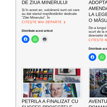
DE ZIUA MINERULUI
ADOPT
AMENDA
Și în acest an, vulcănenii sunt cei care
au dat startul manifestărilor dedicate
LA LEG
”Zilei Minerului”. În
O MĂSU
CITEȘTE MAI DEPARTE
De-a lungul 
Distribuie acest articol
scurt de la 
diverselor de
CITEȘTE 
Distribuie ace
PETRILA A FINALIZAT CU
AVENTU