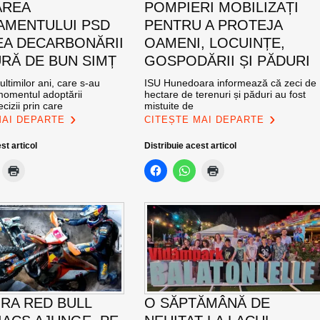
AREA
POMPIERI MOBILIZAȚI
MENTULUI PSD
PENTRU A PROTEJA
EA DECARBONĂRII
OAMENI, LOCUINȚE,
RĂ DE BUN SIMȚ
GOSPODĂRII ȘI PĂDURI
ultimilor ani, care s-au
ISU Hunedoara informează că zeci de
momentul adoptării
hectare de terenuri și păduri au fost
cizii prin care
mistuite de
MAI DEPARTE
CITEȘTE MAI DEPARTE
st articol
Distribuie acest articol
RA RED BULL
O SĂPTĂMÂNĂ DE