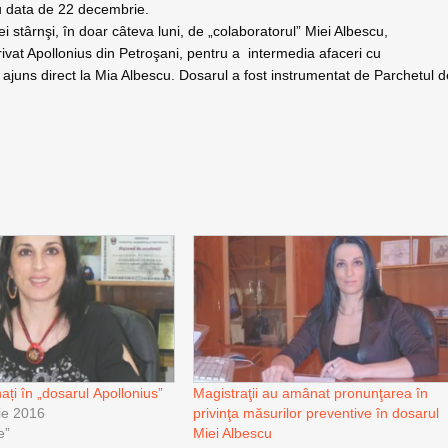
ru data de 22 decembrie.
ei stârnşi, în doar câteva luni, de „colaboratorul” Miei Albescu,
rivat Apollonius din Petroşani, pentru a
intermedia afaceri cu
 ajuns direct la Mia Albescu. Dosarul a fost instrumentat de Parchetul 
ți în „dosarul Apollonius”
Magistraţii au amânat pronunţarea în
ie 2016
privinţa măsurilor preventive în dosarul
e”
Miei Albescu