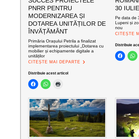
SUCCES PROIECTELE
ROMANI
PNRR PENTRU
30 IULI
MODERNIZAREA ȘI
Pe data de 3
DOTAREA UNITĂȚILOR DE
Lupeni și zo
nou
ÎNVĂȚĂMÂNT
CITEȘTE 
Primăria Orașului Petrila a finalizat
Distribuie ace
implementarea proiectului „Dotarea cu
mobilier și echipamente digitale a
unităților
CITEȘTE MAI DEPARTE
Distribuie acest articol