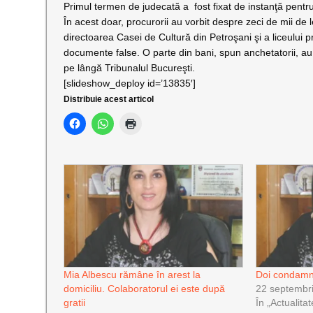
Primul termen de judecată a
fost fixat de instanţă pent
În acest doar, procurorii au vorbit despre zeci de mii de l
directoarea Casei de Cultură din Petroşani şi a liceului p
documente false. O parte din bani, spun anchetatorii, au
pe lângă Tribunalul Bucureşti.
[slideshow_deploy id=’13835′]
Distribuie acest articol
Mia Albescu rămâne în arest la
Doi condamna
domiciliu. Colaboratorul ei este după
22 septembr
gratii
În „Actualitat