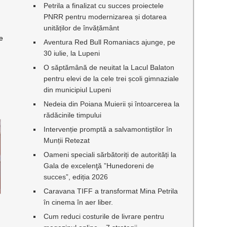
Petrila a finalizat cu succes proiectele
PNRR pentru modernizarea și dotarea
unităților de învățământ
de
Aventura Red Bull Romaniacs ajunge, pe
30 iulie, la Lupeni
O săptămână de neuitat la Lacul Balaton
pentru elevi de la cele trei școli gimnaziale
din municipiul Lupeni
Nedeia din Poiana Muierii și întoarcerea la
rădăcinile timpului
Intervenție promptă a salvamontiștilor în
Munții Retezat
Oameni speciali sărbătoriți de autorități la
Gala de excelenţă ”Hunedoreni de
succes”, ediția 2026
Caravana TIFF a transformat Mina Petrila
în cinema în aer liber.
Cum reduci costurile de livrare pentru