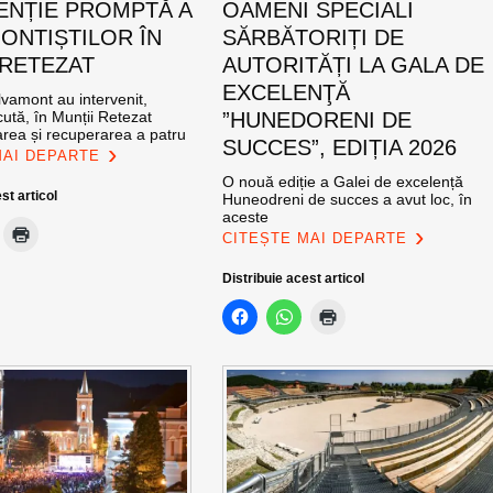
ENȚIE PROMPTĂ A
OAMENI SPECIALI
ONTIȘTILOR ÎN
SĂRBĂTORIȚI DE
 RETEZAT
AUTORITĂȚI LA GALA DE
EXCELENŢĂ
vamont au intervenit,
ută, în Munții Retezat
”HUNEDORENI DE
area și recuperarea a patru
SUCCES”, EDIȚIA 2026
MAI DEPARTE
O nouă ediție a Galei de excelență
st articol
Huneodreni de succes a avut loc, în
aceste
CITEȘTE MAI DEPARTE
Distribuie acest articol