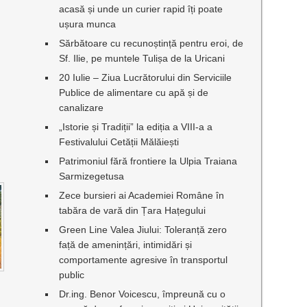
acasă și unde un curier rapid îți poate
ușura munca
Sărbătoare cu recunoștință pentru eroi, de
Sf. Ilie, pe muntele Tulișa de la Uricani
20 Iulie – Ziua Lucrătorului din Serviciile
Publice de alimentare cu apă și de
canalizare
„Istorie și Tradiții” la ediția a VIII-a a
Festivalului Cetății Mălăiești
Patrimoniul fără frontiere la Ulpia Traiana
Sarmizegetusa
Zece bursieri ai Academiei Române în
tabăra de vară din Țara Hațegului
Green Line Valea Jiului: Toleranță zero
față de amenințări, intimidări și
comportamente agresive în transportul
public
Dr.ing. Benor Voicescu, împreună cu o