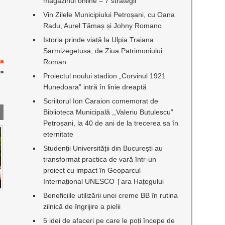
magazinul online – 7 strategii
Vin Zilele Municipiului Petroșani, cu Oana
Radu, Aurel Tămaș și Johny Romano
Istoria prinde viață la Ulpia Traiana
Sarmizegetusa, de Ziua Patrimoniului
ia
Roman
»
Proiectul noului stadion „Corvinul 1921
Hunedoara” intră în linie dreaptă
Scriitorul Ion Caraion comemorat de
Biblioteca Municipală ,,Valeriu Butulescu”
Petroșani, la 40 de ani de la trecerea sa în
eternitate
Studenții Universității din București au
transformat practica de vară într-un
proiect cu impact în Geoparcul
Internațional UNESCO Țara Hațegului
Beneficiile utilizării unei creme BB în rutina
zilnică de îngrijire a pielii
5 idei de afaceri pe care le poți începe de