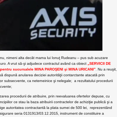
anu, nimeni alta decât mama lui Ionuţ Rudeanu – pus sub acuzare
uro. A vrut să-şi adjudece contractul având ca obiect
„SERVICII DE
entru sucursalele MINA PAROŞENI şi MINA URICANI”
. Nu a reuşit,
 să dispună anularea deciziei autorităţii contarctante atacată prin
elor subsecvente, ca netemeinice şi nelegale; a rezultatului procedurii
ecvente;
izarea procedurii de atribuire, prin reevaluarea ofertelor depuse, cu
incipiilor ce stau la baza atribuirii contractelor de achiziţie publică şi a
lige autoritatea contractantă la plata sumei de 500 lei, reprezentând
asigurare seria 0131913/03.12.2015, instrument de constituire a