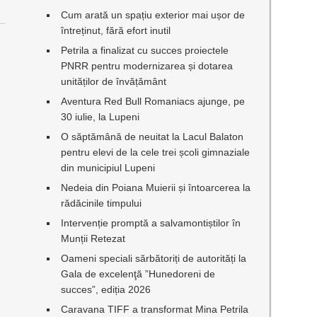
Cum arată un spațiu exterior mai ușor de
întreținut, fără efort inutil
Petrila a finalizat cu succes proiectele
PNRR pentru modernizarea și dotarea
unităților de învățământ
Aventura Red Bull Romaniacs ajunge, pe
30 iulie, la Lupeni
O săptămână de neuitat la Lacul Balaton
pentru elevi de la cele trei școli gimnaziale
din municipiul Lupeni
Nedeia din Poiana Muierii și întoarcerea la
rădăcinile timpului
Intervenție promptă a salvamontiștilor în
Munții Retezat
Oameni speciali sărbătoriți de autorități la
Gala de excelenţă ”Hunedoreni de
succes”, ediția 2026
Caravana TIFF a transformat Mina Petrila