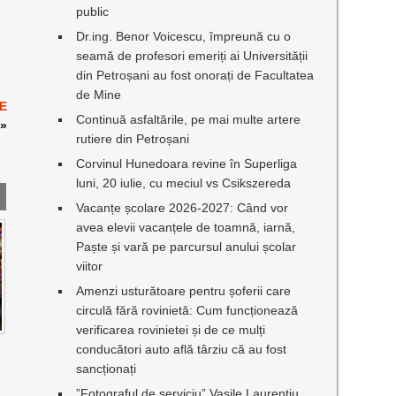
public
Dr.ing. Benor Voicescu, împreună cu o
seamă de profesori emeriți ai Universității
din Petroșani au fost onorați de Facultatea
de Mine
DE
Continuă asfaltările, pe mai multe artere
»
rutiere din Petroșani
Corvinul Hunedoara revine în Superliga
luni, 20 iulie, cu meciul vs Csikszereda
Vacanțe școlare 2026-2027: Când vor
avea elevii vacanțele de toamnă, iarnă,
Paște și vară pe parcursul anului școlar
viitor
Amenzi usturătoare pentru șoferii care
circulă fără rovinietă: Cum funcționează
verificarea rovinietei și de ce mulți
conducători auto află târziu că au fost
sancționați
”Fotograful de serviciu” Vasile Laurențiu