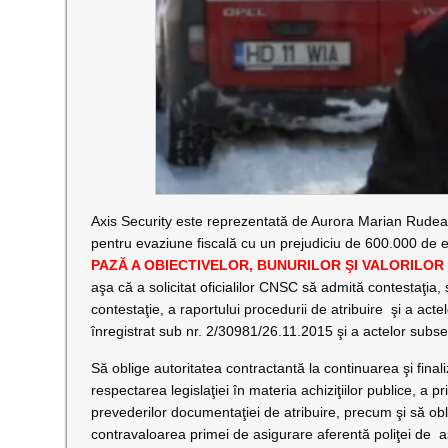
Axis Security este reprezentată de Aurora Marian Rude
pentru evaziune fiscală cu un prejudiciu de 600.000 de e
PAZĂ A OBIECTIVELOR, BUNURILOR ŞI VALORILOR p
aşa că a solicitat oficialilor CNSC să admită contestaţia,
contestaţie, a raportului procedurii de atribuire şi a act
înregistrat sub nr. 2/30981/26.11.2015 şi a actelor subs
Să oblige autoritatea contractantă la continuarea şi final
respectarea legislaţiei în materia achiziţiilor publice, a pr
prevederilor documentaţiei de atribuire, precum şi să ob
contravaloarea primei de asigurare aferentă poliţei de 