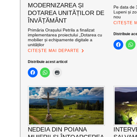
MODERNIZAREA ȘI
Pe data de 3
DOTAREA UNITĂȚILOR DE
Lupeni și zo
nou
ÎNVĂȚĂMÂNT
CITEȘTE 
Primăria Orașului Petrila a finalizat
Distribuie ace
implementarea proiectului „Dotarea cu
mobilier și echipamente digitale a
unităților
CITEȘTE MAI DEPARTE
Distribuie acest articol
NEDEIA DIN POIANA
INTERV
MUIERII ȘI ÎNTOARCEREA
SALVAM