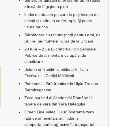
Beneficiile utilizării unei creme BB în rutina
zilnică de îngrijire a pielii
5 idei de afaceri pe care le poți începe de
acasă și unde un curier rapid îți poate
ușura munca
Sărbătoare cu recunoștință pentru eroi, de
Sf. Ilie, pe muntele Tulișa de la Uricani
20 Iulie – Ziua Lucrătorului din Serviciile
Publice de alimentare cu apă și de
canalizare
„Istorie și Tradiții” la ediția a VIII-a a
Festivalului Cetății Mălăiești
Patrimoniul fără frontiere la Ulpia Traiana
Sarmizegetusa
Zece bursieri ai Academiei Române în
tabăra de vară din Țara Hațegului
Green Line Valea Jiului: Toleranță zero
față de amenințări, intimidări și
comportamente agresive în transportul