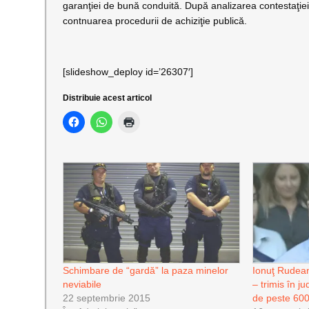
garanţiei de bună conduită. După analizarea contestaţiei,
contnuarea procedurii de achiziţie publică.
[slideshow_deploy id=’26307′]
Distribuie acest articol
Schimbare de “gardă” la paza minelor
Ionuţ Rudean
neviabile
– trimis în j
22 septembrie 2015
de peste 600