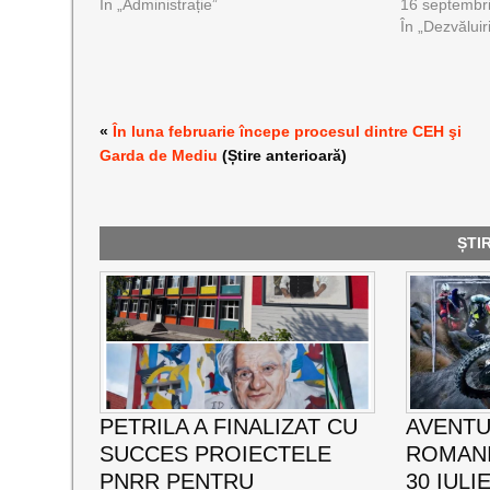
În „Administrație”
16 septembr
În „Dezvăluir
«
În luna februarie începe procesul dintre CEH şi
Garda de Mediu
(Știre anterioară)
ȘTI
PETRILA A FINALIZAT CU
AVENTU
SUCCES PROIECTELE
ROMANI
PNRR PENTRU
30 IULI