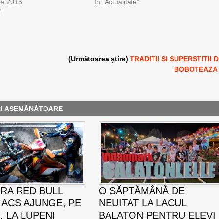
ie 2015
În „Actualitate”
i”
(Următoarea știre)
TRADITII SI SUPERSTITII 
BOBOTEAZA
RI ASEMĂNĂTOARE
RA RED BULL
O SĂPTĂMÂNĂ DE
ACS AJUNGE, PE
NEUITAT LA LACUL
E, LA LUPENI
BALATON PENTRU ELEVI