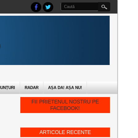
UNȚURI
RADAR
AȘA DA! AȘA NU!
FII PRIETENUL NOSTRU PE
FACEBOOK!
ARTICOLE RECENTE