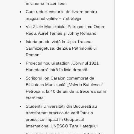
în cinema în aer liber.
Cum reduci costurile de livrare pentru
magazinul online – 7 strategii
Vin Zilele Municipiului Petroșani, cu Oana
Radu, Aurel Tămaș și Johny Romano
Istoria prinde viață la Ulpia Traiana
Sarmizegetusa, de Ziua Patrimoniului
Roman
Proiectul noului stadion „Corvinul 1921
Hunedoara” intră în linie dreaptă
Scriitorul Ion Caraion comemorat de
Biblioteca Municipală ,,Valeriu Butulescu”
Petroșani, la 40 de ani de la trecerea sa în
eternitate
Studenții Universității din București au
transformat practica de vară într-un
proiect cu impact în Geoparcul
Internațional UNESCO Țara Hațegului