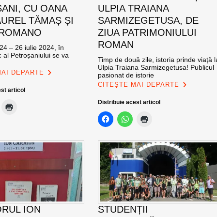
ANI, CU OANA
ULPIA TRAIANA
AUREL TĂMAȘ ȘI
SARMIZEGETUSA, DE
 ROMANO
ZIUA PATRIMONIULUI
ROMAN
24 – 26 iulie 2024, în
c al Petroșaniului se va
Timp de două zile, istoria prinde viață l
Ulpia Traiana Sarmizegetusa! Publicul
MAI DEPARTE
pasionat de istorie
CITEȘTE MAI DEPARTE
st articol
Distribuie acest articol
ORUL ION
STUDENȚII