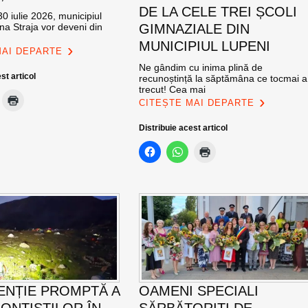
DE LA CELE TREI ȘCOLI
0 iulie 2026, municipiul
na Straja vor deveni din
GIMNAZIALE DIN
MUNICIPIUL LUPENI
MAI DEPARTE
Ne gândim cu inima plină de
st articol
recunoștință la săptămâna ce tocmai a
trecut! Cea mai
CITEȘTE MAI DEPARTE
Distribuie acest articol
ENȚIE PROMPTĂ A
OAMENI SPECIALI
ONTIȘTILOR ÎN
SĂRBĂTORIȚI DE