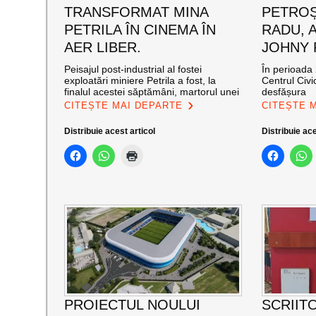
TRANSFORMAT MINA
PETROȘ
PETRILA ÎN CINEMA ÎN
RADU, 
AER LIBER.
JOHNY
Peisajul post-industrial al fostei
În perioada 
exploatări miniere Petrila a fost, la
Centrul Civi
finalul acestei săptămâni, martorul unei
desfășura
CITEȘTE MAI DEPARTE
CITEȘTE 
Distribuie acest articol
Distribuie ace
PROIECTUL NOULUI
SCRIIT