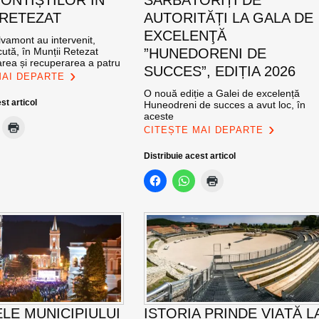
 RETEZAT
AUTORITĂȚI LA GALA DE
EXCELENŢĂ
vamont au intervenit,
ută, în Munții Retezat
”HUNEDORENI DE
area și recuperarea a patru
SUCCES”, EDIȚIA 2026
MAI DEPARTE
O nouă ediție a Galei de excelență
st articol
Huneodreni de succes a avut loc, în
aceste
CITEȘTE MAI DEPARTE
Distribuie acest articol
ELE MUNICIPIULUI
ISTORIA PRINDE VIAȚĂ L