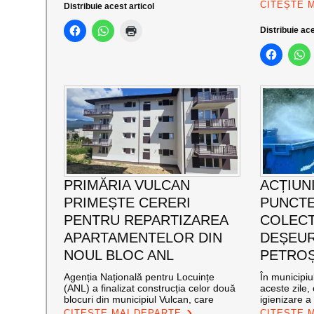
CITEȘTE 
Distribuie acest articol
Distribuie ace
PRIMĂRIA VULCAN
ACȚIUNI
PRIMEȘTE CERERI
PUNCTE
PENTRU REPARTIZAREA
COLECT
APARTAMENTELOR DIN
DEȘEUR
NOUL BLOC ANL
PETROȘ
Agenția Națională pentru Locuințe
În municipiu
(ANL) a finalizat construcția celor două
aceste zile,
blocuri din municipiul Vulcan, care
igienizare a
CITEȘTE MAI DEPARTE
CITEȘTE 