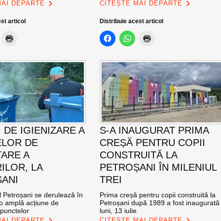
MAI DEPARTE
CITEȘTE MAI DEPARTE
st articol
Distribuie acest articol
 DE IGIENIZARE A
S-A INAUGURAT PRIMA
LOR DE
CREȘĂ PENTRU COPII
ARE A
CONSTRUITĂ LA
ILOR, LA
PETROȘANI ÎN MILENIUL
ANI
TREI
l Petroșani se derulează în
Prima creșă pentru copii construită la
 o amplă acțiune de
Petroșani după 1989 a fost inaugurată
 punctelor
luni, 13 iulie
MAI DEPARTE
CITEȘTE MAI DEPARTE