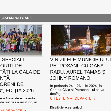
RI ASEMĂNĂTOARE
 SPECIALI
VIN ZILELE MUNICIPIULU
ORIȚI DE
PETROȘANI, CU OANA
TĂȚI LA GALA DE
RADU, AUREL TĂMAȘ ȘI
ENŢĂ
JOHNY ROMANO
ORENI DE
În perioada 24 – 26 iulie 2024, în
, EDIȚIA 2026
Centrul Civic al Petroșaniului se va
desfășura
ie a Galei de excelență
CITEȘTE MAI DEPARTE
de succes a avut loc, în
Distribuie acest articol
MAI DEPARTE