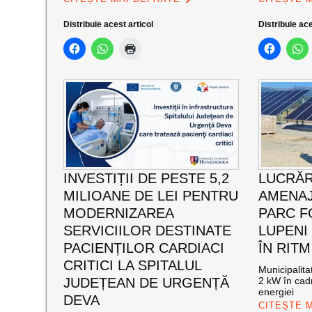
Distribuie acest articol
Distribuie ace
INVESTIȚII DE PESTE 5,2
LUCRĂR
MILIOANE DE LEI PENTRU
AMENAJ
MODERNIZAREA
PARC F
SERVICIILOR DESTINATE
LUPENI
PACIENȚILOR CARDIACI
ÎN RITM
CRITICI LA SPITALUL
Municipalit
JUDEȚEAN DE URGENȚĂ
2 kW în cadr
energiei
DEVA
CITEȘTE 