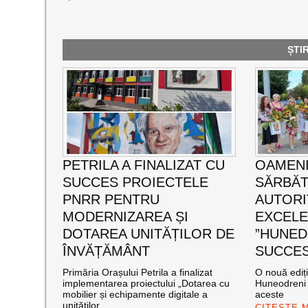
ȘTI
PETRILA A FINALIZAT CU
OAMENI
SUCCES PROIECTELE
SĂRBĂT
PNRR PENTRU
AUTORI
MODERNIZAREA ȘI
EXCEL
DOTAREA UNITĂȚILOR DE
”HUNED
ÎNVĂȚĂMÂNT
SUCCES”
Primăria Orașului Petrila a finalizat
O nouă ediț
implementarea proiectului „Dotarea cu
Huneodreni 
mobilier și echipamente digitale a
aceste
unităților
CITEȘTE 