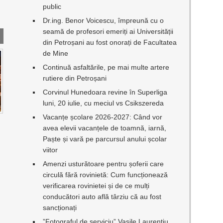
public
Dr.ing. Benor Voicescu, împreună cu o
seamă de profesori emeriți ai Universității
din Petroșani au fost onorați de Facultatea
de Mine
Continuă asfaltările, pe mai multe artere
rutiere din Petroșani
Corvinul Hunedoara revine în Superliga
luni, 20 iulie, cu meciul vs Csikszereda
Vacanțe școlare 2026-2027: Când vor
I
avea elevii vacanțele de toamnă, iarnă,
Paște și vară pe parcursul anului școlar
viitor
Amenzi usturătoare pentru șoferii care
circulă fără rovinietă: Cum funcționează
verificarea rovinietei și de ce mulți
conducători auto află târziu că au fost
sancționați
”Fotograful de serviciu” Vasile Laurențiu