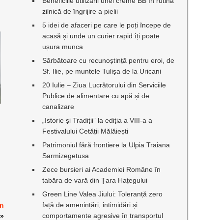
Beneficiile utilizării unei creme BB în rutina
zilnică de îngrijire a pielii
5 idei de afaceri pe care le poți începe de
acasă și unde un curier rapid îți poate
ușura munca
Sărbătoare cu recunoștință pentru eroi, de
Sf. Ilie, pe muntele Tulișa de la Uricani
20 Iulie – Ziua Lucrătorului din Serviciile
Publice de alimentare cu apă și de
canalizare
„Istorie și Tradiții” la ediția a VIII-a a
Festivalului Cetății Mălăiești
Patrimoniul fără frontiere la Ulpia Traiana
Sarmizegetusa
Zece bursieri ai Academiei Române în
tabăra de vară din Țara Hațegului
Green Line Valea Jiului: Toleranță zero
față de amenințări, intimidări și
in
comportamente agresive în transportul
»