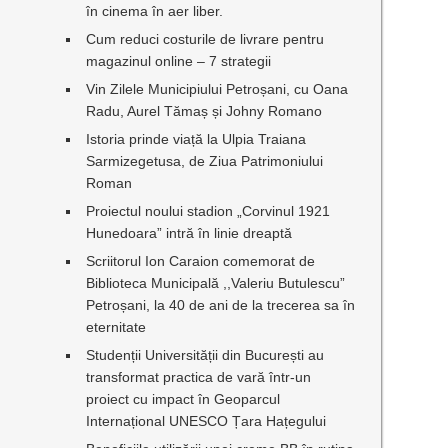
în cinema în aer liber.
Cum reduci costurile de livrare pentru
magazinul online – 7 strategii
Vin Zilele Municipiului Petroșani, cu Oana
Radu, Aurel Tămaș și Johny Romano
Istoria prinde viață la Ulpia Traiana
Sarmizegetusa, de Ziua Patrimoniului
Roman
Proiectul noului stadion „Corvinul 1921
Hunedoara” intră în linie dreaptă
Scriitorul Ion Caraion comemorat de
Biblioteca Municipală ,,Valeriu Butulescu”
Petroșani, la 40 de ani de la trecerea sa în
eternitate
Studenții Universității din București au
transformat practica de vară într-un
proiect cu impact în Geoparcul
Internațional UNESCO Țara Hațegului