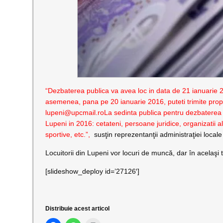
“Dezbaterea publica va avea loc in data de 21 ianuarie 2
asemenea, pana pe 20 ianuarie 2016, puteti trimite prop
lupeni@upcmail.ro
La sedinta publica pentru dezbaterea bu
Lupeni in 2016: cetateni, persoane juridice, organizatii al
sportive, etc.”,
susţin reprezentanţii administraţiei locale
Locuitorii din Lupeni vor locuri de muncă, dar în acelaşi ti
[slideshow_deploy id=’27126′]
Distribuie acest articol