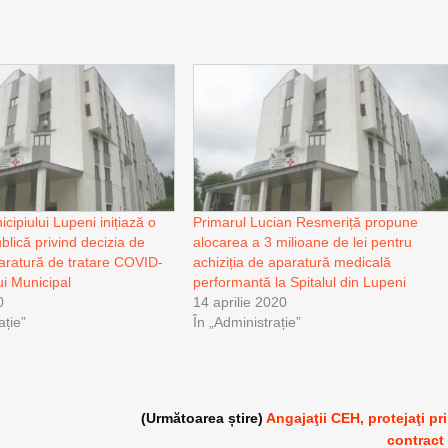
cipiului Lupeni inițiază o
Primarul Lucian Resmeriță propune
blică privind decizia de
alocarea a 3 milioane de lei pentru
aratură de tratare COVID-
achiziția de aparatură medicală
ui Municipal
performantă la Spitalul din Lupeni
0
14 aprilie 2020
ație”
În „Administrație”
(Următoarea știre)
Angajaţii CEH, protejaţi pr
contract