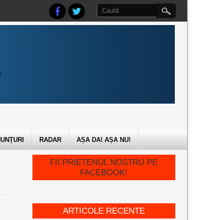
UNȚURI
RADAR
AȘA DA! AȘA NU!
FII PRIETENUL NOSTRU PE
FACEBOOK!
ARTICOLE RECENTE