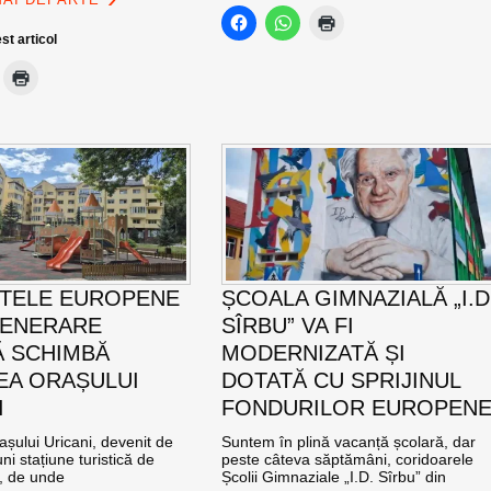
st articol
TELE EUROPENE
ȘCOALA GIMNAZIALĂ „I.D
GENERARE
SÎRBU” VA FI
 SCHIMBĂ
MODERNIZATĂ ȘI
EA ORAȘULUI
DOTATĂ CU SPRIJINUL
I
FONDURILOR EUROPEN
șului Uricani, devenit de
Suntem în plină vacanță școlară, dar
ni stațiune turistică de
peste câteva săptămâni, coridoarele
l, de unde
Școlii Gimnaziale „I.D. Sîrbu” din