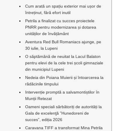
Cum arată un spațiu exterior mai ușor de
întreținut, fără efort inutil
Petrila a finalizat cu succes proiectele
PNRR pentru modernizarea și dotarea
unităților de învățământ
Aventura Red Bull Romaniacs ajunge, pe
30 iulie, la Lupeni
O săptămână de neuitat la Lacul Balaton
pentru elevi de la cele trei școli gimnaziale
din municipiul Lupeni
Nedeia din Poiana Muierii și întoarcerea la
rădăcinile timpului
Intervenție promptă a salvamontiștilor în
Munții Retezat
Oameni speciali sărbătoriți de autorități la
Gala de excelenţă ”Hunedoreni de
succes”, ediția 2026
Caravana TIFF a transformat Mina Petrila