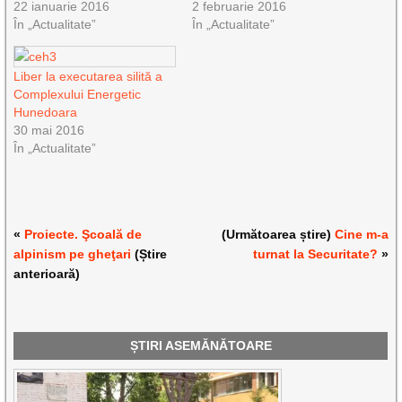
22 ianuarie 2016
2 februarie 2016
În „Actualitate”
În „Actualitate”
Liber la executarea silită a
Complexului Energetic
Hunedoara
30 mai 2016
În „Actualitate”
«
Proiecte. Şcoală de
(Următoarea știre)
Cine m-a
alpinism pe gheţari
(Știre
turnat la Securitate?
»
anterioară)
ȘTIRI ASEMĂNĂTOARE