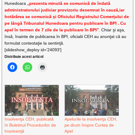
Hunedoara
„
prezenta minută se comunică de îndată
administratorului judiciar provizoriu desemnat în cauză,iar
hotărârea se comunică şi Oficiului Registrului Comerţului de
pe lângă Tribunalul Hunedoara pentru publicare în BPI . Cu
apel în termen de 7 zile de la publicare în BPI”
. Chiar şi aşa,
însă, înainte de publicarea în BPI, oficialii CEH au anunţat că au
formulat contestaţie la sentinţă.
[slideshow_deploy id=’24093′]
Distribuie acest articol
Insolvenţa CEH, publicată
Apelurile la insolvenţa CEH,
în Buletinul Procedurilor de
pe drum înspre Curtea de
Insolvenţă
Apel