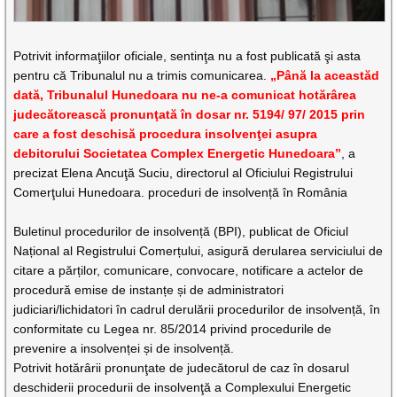
Potrivit informaţiilor oficiale, sentinţa nu a fost publicată şi asta
pentru că Tribunalul nu a trimis comunicarea.
„Până la aceastăd
dată, Tribunalul Hunedoara nu ne-a comunicat hotărârea
judecătorească pronunţată în dosar nr. 5194
/
97
/
2015 prin
care a fost deschisă procedura insolvenţei asupra
debitorului Societatea Complex Energetic Hunedoara”
, a
precizat Elena Ancuţă Suciu, directorul al Oficiului Registrului
Comerţului Hunedoara. proceduri de insolvență în România
Buletinul procedurilor de insolvență (BPI), publicat de Oficiul
Național al Registrului Comerțului, asigură derularea serviciului de
citare a părților, comunicare, convocare, notificare a actelor de
procedură emise de instanțe și de administratori
judiciari/lichidatori în cadrul derulării procedurilor de insolvență, în
conformitate cu Legea nr. 85/2014 privind procedurile de
prevenire a insolvenței și de insolvență.
Potrivit hotărârii pronunţate de judecătorul de caz în dosarul
deschiderii procedurii de insolvenţă a Complexului Energetic