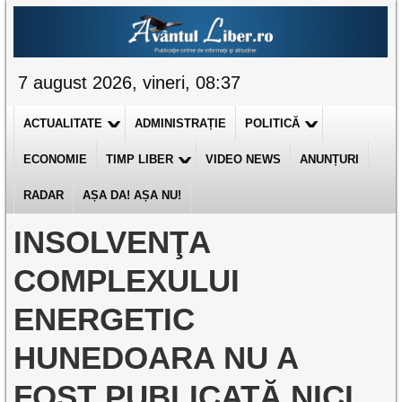
7 august 2026, vineri, 08:37
ACTUALITATE
ADMINISTRAȚIE
POLITICĂ
ECONOMIE
TIMP LIBER
VIDEO NEWS
ANUNȚURI
RADAR
AȘA DA! AȘA NU!
INSOLVENŢA
COMPLEXULUI
ENERGETIC
HUNEDOARA NU A
FOST PUBLICATĂ NICI