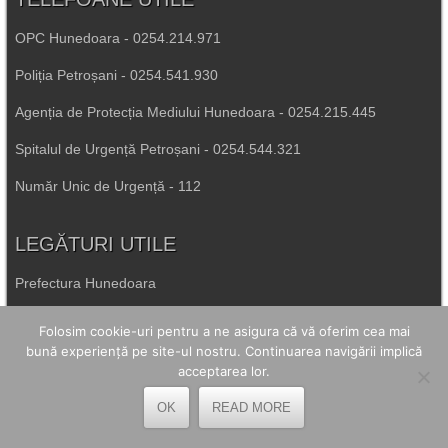
OPC Hunedoara - 0254.214.971
Poliția Petroșani - 0254.541.930
Agenția de Protecția Mediului Hunedoara - 0254.215.445
Spitalul de Urgență Petroșani - 0254.544.321
Număr Unic de Urgență - 112
LEGĂTURI UTILE
Prefectura Hunedoara
Poliția Română
Folosim cookie-uri pentru a ne asigura că vă oferim cea mai
bună experiență pe site-ul nostru. Continuarea navigării implică
Inspectoratul Școlar Hunedoara
acceptarea lor.
Consiliul Județean Hunedoara
OK
READ MORE
Primăria Petrila