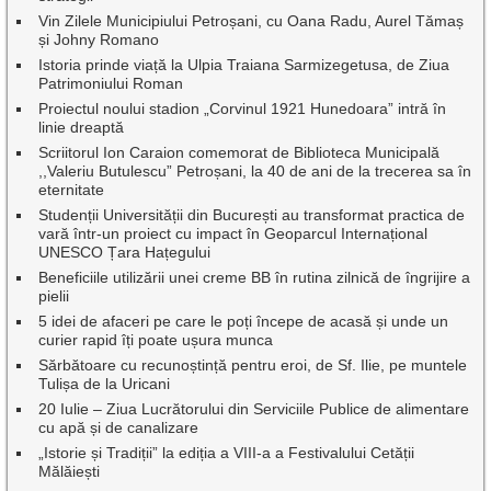
Vin Zilele Municipiului Petroșani, cu Oana Radu, Aurel Tămaș
și Johny Romano
Istoria prinde viață la Ulpia Traiana Sarmizegetusa, de Ziua
Patrimoniului Roman
Proiectul noului stadion „Corvinul 1921 Hunedoara” intră în
linie dreaptă
Scriitorul Ion Caraion comemorat de Biblioteca Municipală
,,Valeriu Butulescu” Petroșani, la 40 de ani de la trecerea sa în
eternitate
Studenții Universității din București au transformat practica de
vară într-un proiect cu impact în Geoparcul Internațional
UNESCO Țara Hațegului
Beneficiile utilizării unei creme BB în rutina zilnică de îngrijire a
pielii
5 idei de afaceri pe care le poți începe de acasă și unde un
curier rapid îți poate ușura munca
Sărbătoare cu recunoștință pentru eroi, de Sf. Ilie, pe muntele
Tulișa de la Uricani
20 Iulie – Ziua Lucrătorului din Serviciile Publice de alimentare
cu apă și de canalizare
„Istorie și Tradiții” la ediția a VIII-a a Festivalului Cetății
Mălăiești