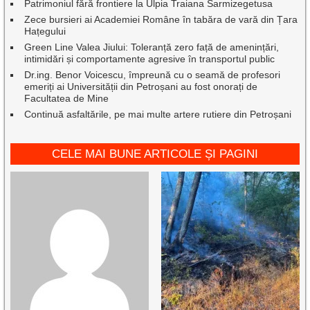
Patrimoniul fără frontiere la Ulpia Traiana Sarmizegetusa
Zece bursieri ai Academiei Române în tabăra de vară din Țara
Hațegului
Green Line Valea Jiului: Toleranță zero față de amenințări,
intimidări și comportamente agresive în transportul public
Dr.ing. Benor Voicescu, împreună cu o seamă de profesori
emeriți ai Universității din Petroșani au fost onorați de
Facultatea de Mine
Continuă asfaltările, pe mai multe artere rutiere din Petroșani
CELE MAI BUNE ARTICOLE ȘI PAGINI