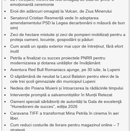
emoționantă ceremonie
Eroii din adâncuri omagiați la Vulcan, de Ziua Minerului
Senatorul Cristian Resmeriță vede în adoptarea
amendamentului PSD la Legea decarbonării o măsură de bun
simț
Zeci de hectare mistuite și zeci de pompieri mobilizați pentru a
proteja oameni, locuințe, gospodării și păduri
Cum arată un spațiu exterior mai ușor de întreținut, fără efort
inutil
Petrila a finalizat cu succes proiectele PNRR pentru
modernizarea și dotarea unităților de învățământ
Aventura Red Bull Romaniacs ajunge, pe 30 iulie, la Lupeni
O săptămână de neuitat la Lacul Balaton pentru elevi de la
cele trei școli gimnaziale din municipiul Lupeni
Nedeia din Poiana Muierii și întoarcerea la rădăcinile timpului
Intervenție promptă a salvamontiștilor în Munții Retezat
Oameni speciali sărbătoriți de autorități la Gala de excelenţă
”Hunedoreni de succes”, ediția 2026
Caravana TIFF a transformat Mina Petrila în cinema în aer
liber.
Cum reduci costurile de livrare pentru magazinul online – 7
strategii