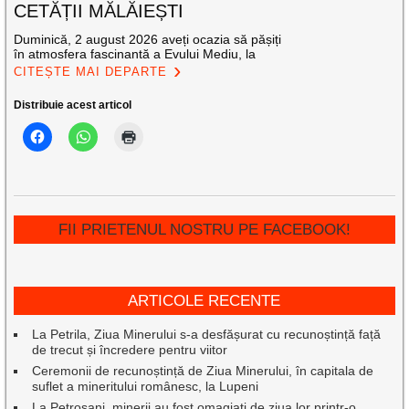
CETĂȚII MĂLĂIEȘTI
Duminică, 2 august 2026 aveți ocazia să pășiți
în atmosfera fascinantă a Evului Mediu, la
CITEȘTE MAI DEPARTE
Distribuie acest articol
FII PRIETENUL NOSTRU PE FACEBOOK!
ARTICOLE RECENTE
La Petrila, Ziua Minerului s-a desfășurat cu recunoștință față
de trecut și încredere pentru viitor
Ceremonii de recunoștință de Ziua Minerului, în capitala de
suflet a mineritului românesc, la Lupeni
La Petroșani, minerii au fost omagiați de ziua lor printr-o