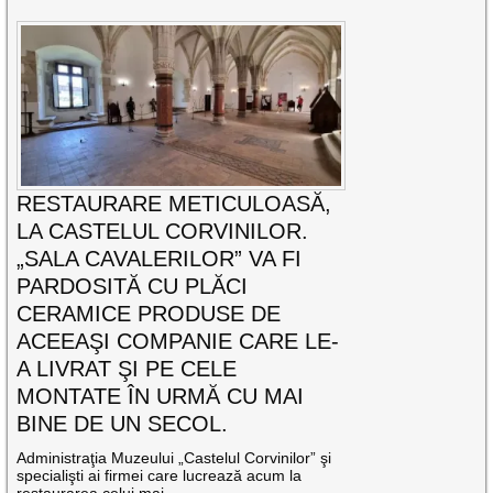
RESTAURARE METICULOASĂ,
LA CASTELUL CORVINILOR.
„SALA CAVALERILOR” VA FI
PARDOSITĂ CU PLĂCI
CERAMICE PRODUSE DE
ACEEAŞI COMPANIE CARE LE-
A LIVRAT ŞI PE CELE
MONTATE ÎN URMĂ CU MAI
BINE DE UN SECOL.
Administraţia Muzeului „Castelul Corvinilor” şi
specialişti ai firmei care lucrează acum la
restaurarea celui mai