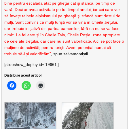
bine pentru escaladă atât pe gheţar cât şi stâncă, pe timp de
vară. Deci ar avea activitate pe tot timpul anului, iar cei care vor
să înveţe tainele alpinismului pe gheaţă şi stâncă sunt destul de
mulţi. Sunt convins că mulţi turişti vor să vină în Cheile Jieţului,
dar trebuie iniţiativă din partea oamenilor, fără ea nu se va face
nimic. La fel este şi în Cheile Taia, Cheile Roşia, zone apropiate
de cele ale Jieţului, dar care nu sunt valorificate. Aici se pot face o
mulţime de activităţi pentru turişti. Avem potenţial numai că
trebuie să-l şi valorificăm”
, spun salvamontiştii.
[slideshow_deploy id=’19661′]
Distribuie acest articol