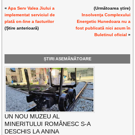
«
Apa Serv Valea Jiului a
(Următoarea știre)
implementat serviciul de
Insolvenţa Complexului
plată on-line a facturilor
Energetic Hunedoara nu a
(Știre anterioară)
fost publicată nici acum în
Buletinul oficial
»
ȘTIRI ASEMĂNĂTOARE
UN NOU MUZEU AL
MINERITULUI ROMÂNESC S-A
DESCHIS LA ANINA