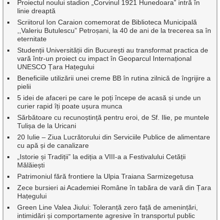
Proiectul noului stadion „Corvinul 1921 Hunedoara” intră în
linie dreaptă
Scriitorul Ion Caraion comemorat de Biblioteca Municipală
,,Valeriu Butulescu” Petroșani, la 40 de ani de la trecerea sa în
eternitate
Studenții Universității din București au transformat practica de
vară într-un proiect cu impact în Geoparcul Internațional
UNESCO Țara Hațegului
Beneficiile utilizării unei creme BB în rutina zilnică de îngrijire a
pielii
5 idei de afaceri pe care le poți începe de acasă și unde un
curier rapid îți poate ușura munca
Sărbătoare cu recunoștință pentru eroi, de Sf. Ilie, pe muntele
Tulișa de la Uricani
20 Iulie – Ziua Lucrătorului din Serviciile Publice de alimentare
cu apă și de canalizare
„Istorie și Tradiții” la ediția a VIII-a a Festivalului Cetății
Mălăiești
Patrimoniul fără frontiere la Ulpia Traiana Sarmizegetusa
Zece bursieri ai Academiei Române în tabăra de vară din Țara
Hațegului
Green Line Valea Jiului: Toleranță zero față de amenințări,
intimidări și comportamente agresive în transportul public