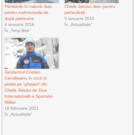
Plimbările în natură- leac
Cheile Jiețului -leac pentru
pentru mahmureala de
petrecăreți
după petrecere
5 ianuarie 2015
4 ianuarie 2016
În „Actualitate”
În „Timp liber”
Jandarmul Cristian
Cernățeanu în corzi și
pioleți pe ”ghețarii” din
Cheile Jiețului de Ziua
Internațională a Sportului
Militar
18 februarie 2021
În „Actualitate”