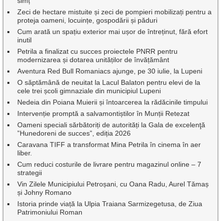
simț
Zeci de hectare mistuite și zeci de pompieri mobilizați pentru a
proteja oameni, locuințe, gospodării și păduri
Cum arată un spațiu exterior mai ușor de întreținut, fără efort
inutil
Petrila a finalizat cu succes proiectele PNRR pentru
modernizarea și dotarea unităților de învățământ
Aventura Red Bull Romaniacs ajunge, pe 30 iulie, la Lupeni
O săptămână de neuitat la Lacul Balaton pentru elevi de la
cele trei școli gimnaziale din municipiul Lupeni
Nedeia din Poiana Muierii și întoarcerea la rădăcinile timpului
Intervenție promptă a salvamontiștilor în Munții Retezat
Oameni speciali sărbătoriți de autorități la Gala de excelenţă
”Hunedoreni de succes”, ediția 2026
Caravana TIFF a transformat Mina Petrila în cinema în aer
liber.
Cum reduci costurile de livrare pentru magazinul online – 7
strategii
Vin Zilele Municipiului Petroșani, cu Oana Radu, Aurel Tămaș
și Johny Romano
Istoria prinde viață la Ulpia Traiana Sarmizegetusa, de Ziua
Patrimoniului Roman