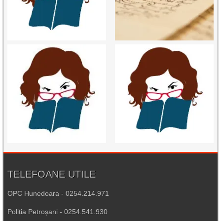
TELEFOANE UTILE
OPC Hunedoara - 0254.214.971
Poliția Petroșani - 0254.541.930