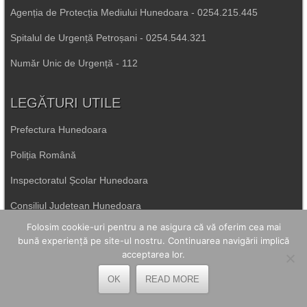
Agenția de Protecția Mediului Hunedoara - 0254.215.445
Spitalul de Urgență Petroșani - 0254.544.321
Număr Unic de Urgență - 112
LEGĂTURI UTILE
Prefectura Hunedoara
Poliția Română
Inspectoratul Școlar Hunedoara
Consiliul Județean Hunedoara
Folosim cookie-uri pentru a ne asigura că vă oferim cea mai
Primăria Petrila
bună experiență pe site-ul nostru. Continuarea navigării implică
acceptarea lor.
Primăria Petroșani
OK
READ MORE
Primăria Aninoasa