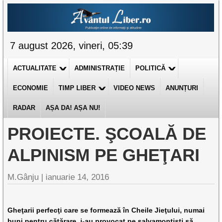
7 august 2026, vineri, 05:39
ACTUALITATE
ADMINISTRAȚIE
POLITICĂ
ECONOMIE
TIMP LIBER
VIDEO NEWS
ANUNȚURI
RADAR
AȘA DA! AȘA NU!
PROIECTE. ŞCOALĂ DE
ALPINISM PE GHEŢARI
M.Gânju |
ianuarie 14, 2016
Gheţarii perfecţi care se formează în Cheile Jieţului, numai
buni pentru căţărare, i-au provocat pe salvamontişti să