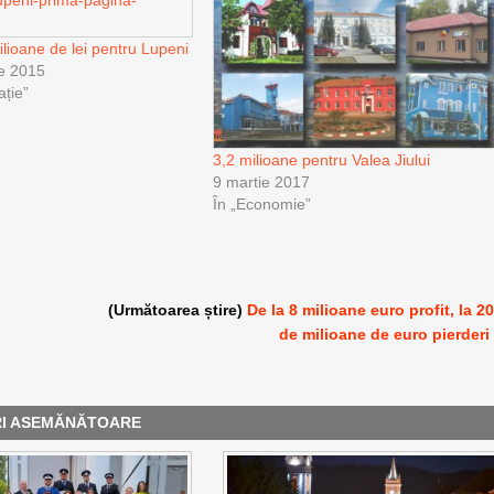
lioane de lei pentru Lupeni
e 2015
ație”
3,2 milioane pentru Valea Jiului
9 martie 2017
În „Economie”
(Următoarea știre)
De la 8 milioane euro profit, la 2
de milioane de euro pierderi
RI ASEMĂNĂTOARE