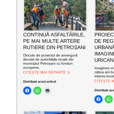
CONTINUĂ ASFALTĂRILE,
PROIEC
PE MAI MULTE ARTERE
DE RE
RUTIERE DIN PETROȘANI
URBANĂ
IMAGIN
Dincolo de proiectul de anvergură
derulat de autoritățile locale din
URICAN
municipiul Petroșani cu fonduri
europene,
Imaginea ora
câțiva ani bu
CITEȘTE MAI DEPARTE
interes loca
CITEȘTE 
Distribuie acest articol
Distribuie ace