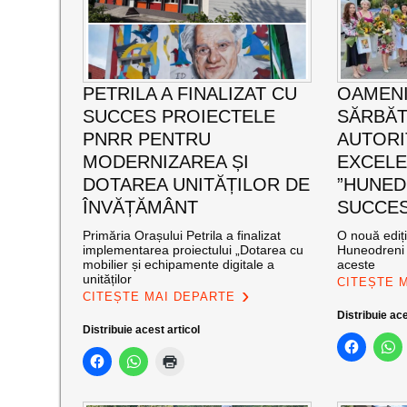
PETRILA A FINALIZAT CU
OAMENI
SUCCES PROIECTELE
SĂRBĂT
PNRR PENTRU
AUTORI
MODERNIZAREA ȘI
EXCEL
DOTAREA UNITĂȚILOR DE
”HUNED
ÎNVĂȚĂMÂNT
SUCCES”
Primăria Orașului Petrila a finalizat
O nouă ediț
implementarea proiectului „Dotarea cu
Huneodreni 
mobilier și echipamente digitale a
aceste
unităților
CITEȘTE 
CITEȘTE MAI DEPARTE
Distribuie ace
Distribuie acest articol