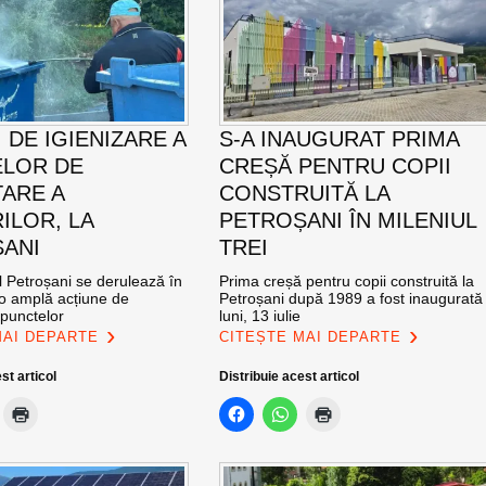
 DE IGIENIZARE A
S-A INAUGURAT PRIMA
LOR DE
CREȘĂ PENTRU COPII
ARE A
CONSTRUITĂ LA
ILOR, LA
PETROȘANI ÎN MILENIUL
ANI
TREI
l Petroșani se derulează în
Prima creșă pentru copii construită la
 o amplă acțiune de
Petroșani după 1989 a fost inaugurată
 punctelor
luni, 13 iulie
MAI DEPARTE
CITEȘTE MAI DEPARTE
st articol
Distribuie acest articol