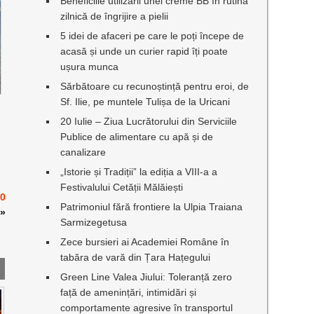
Beneficiile utilizării unei creme BB în rutina
zilnică de îngrijire a pielii
5 idei de afaceri pe care le poți începe de
acasă și unde un curier rapid îți poate
ușura munca
Sărbătoare cu recunoștință pentru eroi, de
Sf. Ilie, pe muntele Tulișa de la Uricani
20 Iulie – Ziua Lucrătorului din Serviciile
Publice de alimentare cu apă și de
canalizare
„Istorie și Tradiții” la ediția a VIII-a a
Festivalului Cetății Mălăiești
00
Patrimoniul fără frontiere la Ulpia Traiana
»
Sarmizegetusa
Zece bursieri ai Academiei Române în
tabăra de vară din Țara Hațegului
Green Line Valea Jiului: Toleranță zero
față de amenințări, intimidări și
comportamente agresive în transportul