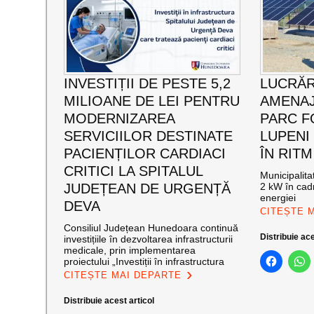
INVESTIȚII DE PESTE 5,2
LUCRĂR
MILIOANE DE LEI PENTRU
AMENAJ
MODERNIZAREA
PARC F
SERVICIILOR DESTINATE
LUPENI
PACIENȚILOR CARDIACI
ÎN RITM
CRITICI LA SPITALUL
Municipalit
JUDEȚEAN DE URGENȚĂ
2 kW în cadr
energiei
DEVA
CITEȘTE 
Consiliul Județean Hunedoara continuă
Distribuie ace
investițiile în dezvoltarea infrastructurii
medicale, prin implementarea
proiectului „Investiții în infrastructura
CITEȘTE MAI DEPARTE
Distribuie acest articol