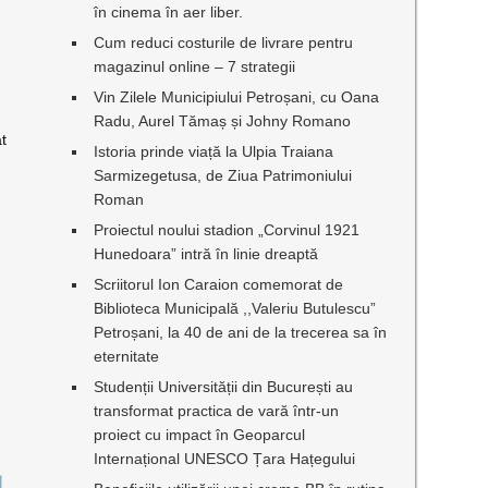
în cinema în aer liber.
Cum reduci costurile de livrare pentru
magazinul online – 7 strategii
Vin Zilele Municipiului Petroșani, cu Oana
Radu, Aurel Tămaș și Johny Romano
at
Istoria prinde viață la Ulpia Traiana
Sarmizegetusa, de Ziua Patrimoniului
Roman
Proiectul noului stadion „Corvinul 1921
Hunedoara” intră în linie dreaptă
Scriitorul Ion Caraion comemorat de
Biblioteca Municipală ,,Valeriu Butulescu”
Petroșani, la 40 de ani de la trecerea sa în
eternitate
Studenții Universității din București au
transformat practica de vară într-un
proiect cu impact în Geoparcul
Internațional UNESCO Țara Hațegului