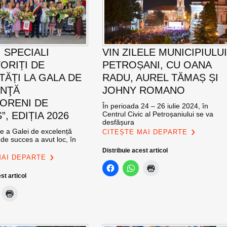
 SPECIALI
VIN ZILELE MUNICIPIULU
ORIȚI DE
PETROȘANI, CU OANA
TĂȚI LA GALA DE
RADU, AUREL TĂMAȘ ȘI
ENŢĂ
JOHNY ROMANO
ORENI DE
În perioada 24 – 26 iulie 2024, în
, EDIȚIA 2026
Centrul Civic al Petroșaniului se va
desfășura
ie a Galei de excelență
CITEȘTE MAI DEPARTE
de succes a avut loc, în
Distribuie acest articol
MAI DEPARTE
st articol