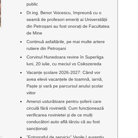
public
Dr.ing. Benor Voicescu, împreună cu o
seamă de profesori emeriți ai Universității
din Petroșani au fost onorați de Facultatea
I
de Mine
Continuă asfaltările, pe mai multe artere
rutiere din Petroșani
Corvinul Hunedoara revine în Superliga
luni, 20 iulie, cu meciul vs Csikszereda
Vacanțe școlare 2026-2027: Când vor
avea elevii vacanțele de toamnă, iarnă,
Paște și vară pe parcursul anului școlar
viitor
Amenzi usturătoare pentru șoferii care
circulă fără rovinietă: Cum funcționează
verificarea rovinietei și de ce mulți
conducători auto află târziu că au fost
sancționați
”Fotograful de serviciu” Vasile Laurențiu