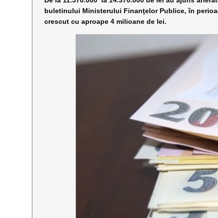
De la 11.570.000 la 14.370.000 de lei au ajuns arierat
buletinului Ministerului Finanţelor Publice, în peri
crescut cu aproape 4 milioane de lei.