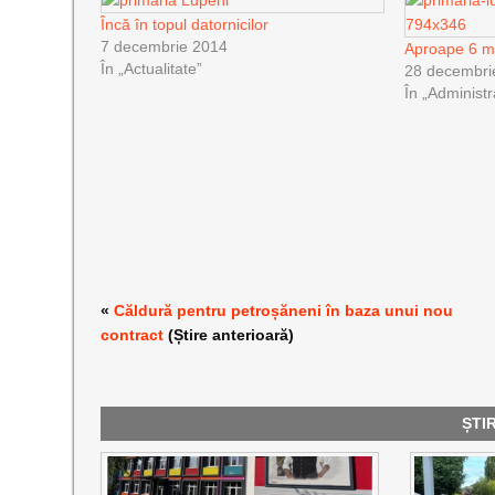
Încă în topul datornicilor
7 decembrie 2014
Aproape 6 mi
În „Actualitate”
28 decembri
În „Administr
«
Căldură pentru petroșăneni în baza unui nou
contract
(Știre anterioară)
ȘTI