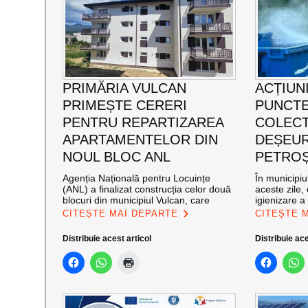
PRIMĂRIA VULCAN
ACȚIUNI
PRIMEȘTE CERERI
PUNCTE
PENTRU REPARTIZAREA
COLECT
APARTAMENTELOR DIN
DEȘEUR
NOUL BLOC ANL
PETROȘ
Agenția Națională pentru Locuințe
În municipiu
(ANL) a finalizat construcția celor două
aceste zile,
blocuri din municipiul Vulcan, care
igienizare a
CITEȘTE MAI DEPARTE
CITEȘTE 
Distribuie acest articol
Distribuie ace