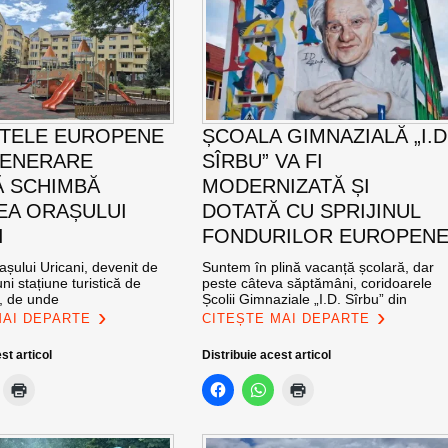
TELE EUROPENE
ȘCOALA GIMNAZIALĂ „I.D
GENERARE
SÎRBU” VA FI
 SCHIMBĂ
MODERNIZATĂ ȘI
EA ORAȘULUI
DOTATĂ CU SPRIJINUL
I
FONDURILOR EUROPEN
șului Uricani, devenit de
Suntem în plină vacanță școlară, dar
ni stațiune turistică de
peste câteva săptămâni, coridoarele
l, de unde
Școlii Gimnaziale „I.D. Sîrbu” din
MAI DEPARTE
CITEȘTE MAI DEPARTE
st articol
Distribuie acest articol