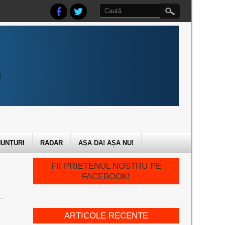
UNȚURI
RADAR
AȘA DA! AȘA NU!
FII PRIETENUL NOSTRU PE
FACEBOOK!
ARTICOLE RECENTE