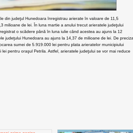
ocale din judeţul Hunedoara înregistrau arierate în valoare de 11,5
 milioane de lei. În luna martie a anului trecut arieratele judeţului
registrat o scădere până în luna iulie când acestea au ajuns la 12
tele judeţului Hunedoara au ajuns la 14,37 de milioane de lei. De preciz
ocarea sumei de 5.919.000 lei pentru plata arieratelor municipiului
 lei pentru oraşul Petrila. Astfel, arieratele judeţului se vor mai reduce