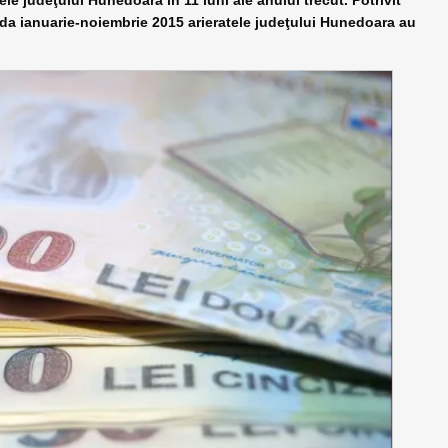
ele judeţului Hunedoara în 11 luni ale anului trecut. Potrivit
oada ianuarie-noiembrie 2015 arieratele judeţului Hunedoara au