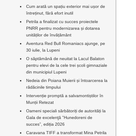
Cum arată un spațiu exterior mai ușor de
întreținut, fără efort inutil
Petrila a finalizat cu succes proiectele
PNRR pentru modernizarea și dotarea
unităților de învățământ
Aventura Red Bull Romaniacs ajunge, pe
30 iulie, la Lupeni
O săptămână de neuitat la Lacul Balaton
pentru elevi de la cele trei școli gimnaziale
din municipiul Lupeni
Nedeia din Poiana Muierii și întoarcerea la
rădăcinile timpului
Intervenție promptă a salvamontiștilor în
Munții Retezat
Oameni speciali sărbătoriți de autorități la
Gala de excelenţă ”Hunedoreni de
succes”, ediția 2026
Caravana TIFF a transformat Mina Petrila