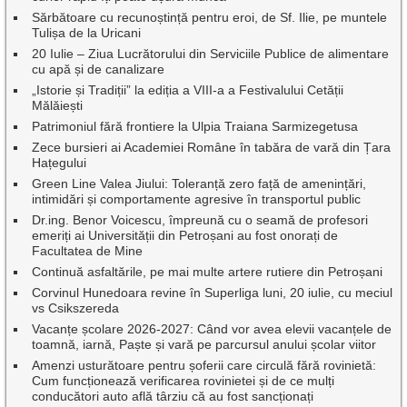
Sărbătoare cu recunoștință pentru eroi, de Sf. Ilie, pe muntele
Tulișa de la Uricani
20 Iulie – Ziua Lucrătorului din Serviciile Publice de alimentare
cu apă și de canalizare
„Istorie și Tradiții” la ediția a VIII-a a Festivalului Cetății
Mălăiești
Patrimoniul fără frontiere la Ulpia Traiana Sarmizegetusa
Zece bursieri ai Academiei Române în tabăra de vară din Țara
Hațegului
Green Line Valea Jiului: Toleranță zero față de amenințări,
intimidări și comportamente agresive în transportul public
Dr.ing. Benor Voicescu, împreună cu o seamă de profesori
emeriți ai Universității din Petroșani au fost onorați de
Facultatea de Mine
Continuă asfaltările, pe mai multe artere rutiere din Petroșani
Corvinul Hunedoara revine în Superliga luni, 20 iulie, cu meciul
vs Csikszereda
Vacanțe școlare 2026-2027: Când vor avea elevii vacanțele de
toamnă, iarnă, Paște și vară pe parcursul anului școlar viitor
Amenzi usturătoare pentru șoferii care circulă fără rovinietă:
Cum funcționează verificarea rovinietei și de ce mulți
conducători auto află târziu că au fost sancționați