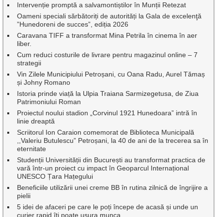
Intervenție promptă a salvamontiștilor în Munții Retezat
Oameni speciali sărbătoriți de autorități la Gala de excelenţă
”Hunedoreni de succes”, ediția 2026
Caravana TIFF a transformat Mina Petrila în cinema în aer
liber.
Cum reduci costurile de livrare pentru magazinul online – 7
strategii
Vin Zilele Municipiului Petroșani, cu Oana Radu, Aurel Tămaș
și Johny Romano
Istoria prinde viață la Ulpia Traiana Sarmizegetusa, de Ziua
Patrimoniului Roman
Proiectul noului stadion „Corvinul 1921 Hunedoara” intră în
linie dreaptă
Scriitorul Ion Caraion comemorat de Biblioteca Municipală
,,Valeriu Butulescu” Petroșani, la 40 de ani de la trecerea sa în
eternitate
Studenții Universității din București au transformat practica de
vară într-un proiect cu impact în Geoparcul Internațional
UNESCO Țara Hațegului
Beneficiile utilizării unei creme BB în rutina zilnică de îngrijire a
pielii
5 idei de afaceri pe care le poți începe de acasă și unde un
curier rapid îți poate ușura munca