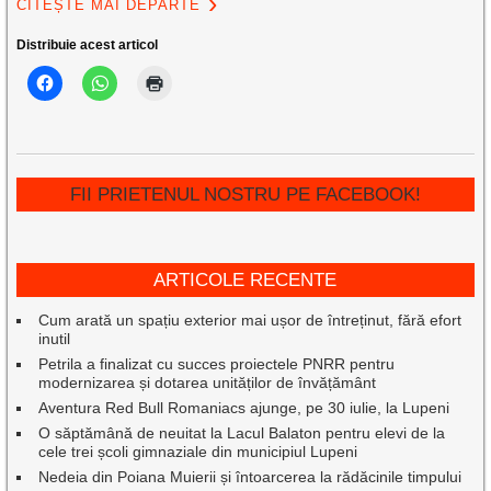
CITEȘTE MAI DEPARTE
Distribuie acest articol
FII PRIETENUL NOSTRU PE FACEBOOK!
ARTICOLE RECENTE
Cum arată un spațiu exterior mai ușor de întreținut, fără efort
inutil
Petrila a finalizat cu succes proiectele PNRR pentru
modernizarea și dotarea unităților de învățământ
Aventura Red Bull Romaniacs ajunge, pe 30 iulie, la Lupeni
O săptămână de neuitat la Lacul Balaton pentru elevi de la
cele trei școli gimnaziale din municipiul Lupeni
Nedeia din Poiana Muierii și întoarcerea la rădăcinile timpului