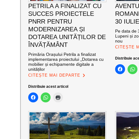
PETRILA A FINALIZAT CU
AVENTU
SUCCES PROIECTELE
ROMANI
PNRR PENTRU
30 IULI
MODERNIZAREA ȘI
Pe data de 3
DOTAREA UNITĂȚILOR DE
Lupeni și zo
nou
ÎNVĂȚĂMÂNT
CITEȘTE 
Primăria Orașului Petrila a finalizat
Distribuie ace
implementarea proiectului „Dotarea cu
mobilier și echipamente digitale a
unităților
CITEȘTE MAI DEPARTE
Distribuie acest articol