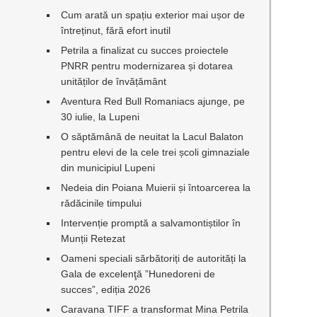
Cum arată un spațiu exterior mai ușor de
întreținut, fără efort inutil
Petrila a finalizat cu succes proiectele
PNRR pentru modernizarea și dotarea
unităților de învățământ
Aventura Red Bull Romaniacs ajunge, pe
30 iulie, la Lupeni
O săptămână de neuitat la Lacul Balaton
pentru elevi de la cele trei școli gimnaziale
din municipiul Lupeni
Nedeia din Poiana Muierii și întoarcerea la
rădăcinile timpului
Intervenție promptă a salvamontiștilor în
Munții Retezat
Oameni speciali sărbătoriți de autorități la
Gala de excelenţă ”Hunedoreni de
succes”, ediția 2026
Caravana TIFF a transformat Mina Petrila