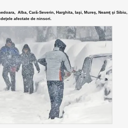
doara, Alba, Cară-Severin, Harghita, Iaşi, Mureş, Neamţ şi Sibiu,
udeţele afectate de ninsori.