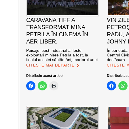
CARAVANA TIFF A
VIN ZIL
TRANSFORMAT MINA
PETROȘ
PETRILA ÎN CINEMA ÎN
RADU, 
AER LIBER.
JOHNY
Peisajul post-industrial al fostei
În perioada 
exploatări miniere Petrila a fost, la
Centrul Civi
finalul acestei săptămâni, martorul unei
desfășura
CITEȘTE MAI DEPARTE
CITEȘTE 
Distribuie acest articol
Distribuie ace