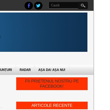
UNȚURI
RADAR
AȘA DA! AȘA NU!
FII PRIETENUL NOSTRU PE
FACEBOOK!
ARTICOLE RECENTE