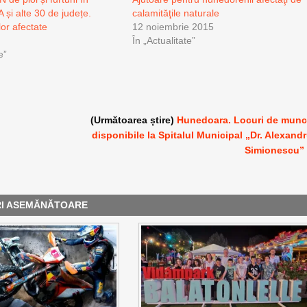
i alte 30 de județe.
calamităţile naturale
or afectate
12 noiembrie 2015
În „Actualitate”
e”
(Următoarea știre)
Hunedoara. Locuri de mun
disponibile la Spitalul Municipal „Dr. Alexand
Simionescu”
RI ASEMĂNĂTOARE