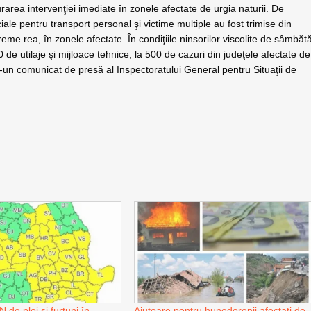
gurarea intervenţiei imediate în zonele afectate de urgia naturii. De
le pentru transport personal şi victime multiple au fost trimise din
reme rea, în zonele afectate. În condiţiile ninsorilor viscolite de sâmbăt
de utilaje şi mijloace tehnice, la 500 de cazuri din judeţele afectate de
r-un comunicat de presă al Inspectoratului General pentru Situaţii de
e ploi și furtuni în
Ajutoare pentru hunedorenii afectaţi de