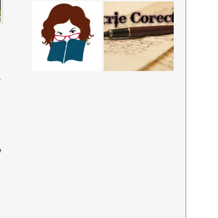
-
O
e