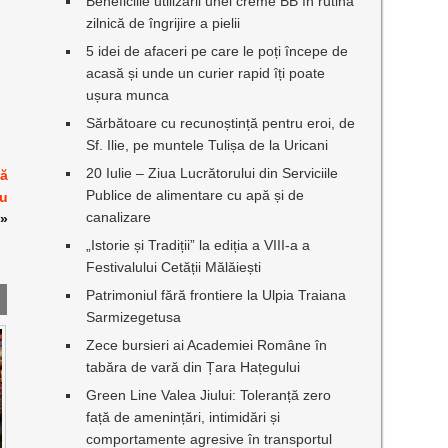
Beneficiile utilizării unei creme BB în rutina
zilnică de îngrijire a pielii
5 idei de afaceri pe care le poți începe de
acasă și unde un curier rapid îți poate
ușura munca
Sărbătoare cu recunoștință pentru eroi, de
Sf. Ilie, pe muntele Tulișa de la Uricani
20 Iulie – Ziua Lucrătorului din Serviciile
că
Publice de alimentare cu apă și de
ru
canalizare
»
„Istorie și Tradiții” la ediția a VIII-a a
Festivalului Cetății Mălăiești
Patrimoniul fără frontiere la Ulpia Traiana
Sarmizegetusa
Zece bursieri ai Academiei Române în
tabăra de vară din Țara Hațegului
Green Line Valea Jiului: Toleranță zero
față de amenințări, intimidări și
comportamente agresive în transportul