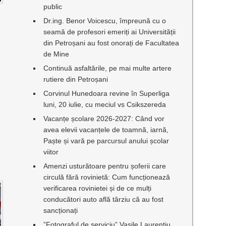
public
Dr.ing. Benor Voicescu, împreună cu o
seamă de profesori emeriți ai Universității
din Petroșani au fost onorați de Facultatea
de Mine
Continuă asfaltările, pe mai multe artere
rutiere din Petroșani
Corvinul Hunedoara revine în Superliga
luni, 20 iulie, cu meciul vs Csikszereda
Vacanțe școlare 2026-2027: Când vor
avea elevii vacanțele de toamnă, iarnă,
Paște și vară pe parcursul anului școlar
viitor
Amenzi usturătoare pentru șoferii care
circulă fără rovinietă: Cum funcționează
verificarea rovinietei și de ce mulți
conducători auto află târziu că au fost
sancționați
”Fotograful de serviciu” Vasile Laurențiu