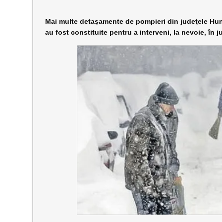
Mai multe detaşamente de pompieri din judeţele Hune
au fost constituite pentru a interveni, la nevoie, în j