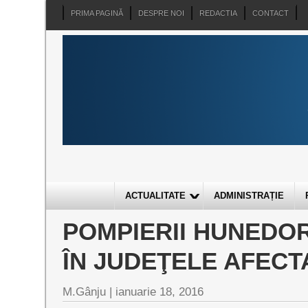
PRIMA PAGINĂ
DESPRE NOI
REDACTIA
CONTACT
ACTUALITATE
ADMINISTRAȚIE
POMPIERII HUNEDOR
ÎN JUDEŢELE AFECT
M.Gânju |
ianuarie 18, 2016