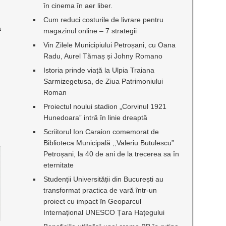
în cinema în aer liber.
Cum reduci costurile de livrare pentru
ă
magazinul online – 7 strategii
Vin Zilele Municipiului Petroșani, cu Oana
Radu, Aurel Tămaș și Johny Romano
Istoria prinde viață la Ulpia Traiana
Sarmizegetusa, de Ziua Patrimoniului
Roman
Proiectul noului stadion „Corvinul 1921
Hunedoara” intră în linie dreaptă
Scriitorul Ion Caraion comemorat de
Biblioteca Municipală ,,Valeriu Butulescu”
Petroșani, la 40 de ani de la trecerea sa în
eternitate
Studenții Universității din București au
transformat practica de vară într-un
proiect cu impact în Geoparcul
Internațional UNESCO Țara Hațegului