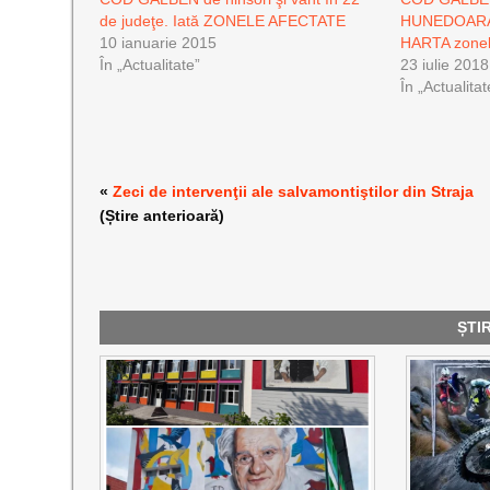
de judeţe. Iată ZONELE AFECTATE
HUNEDOARA ș
10 ianuarie 2015
HARTA zonel
În „Actualitate”
23 iulie 2018
În „Actualitat
«
Zeci de intervenţii ale salvamontiştilor din Straja
(Știre anterioară)
ȘTI