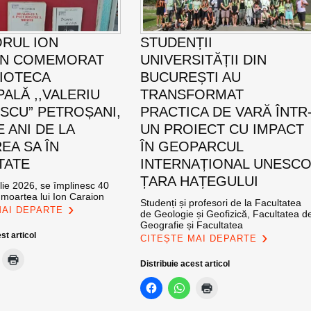
ORUL ION
STUDENȚII
ON COMEMORAT
UNIVERSITĂȚII DIN
LIOTECA
BUCUREȘTI AU
PALĂ ,,VALERIU
TRANSFORMAT
SCU” PETROȘANI,
PRACTICA DE VARĂ ÎNTR
E ANI DE LA
UN PROIECT CU IMPACT
EA SA ÎN
ÎN GEOPARCUL
TATE
INTERNAȚIONAL UNESC
ȚARA HAȚEGULUI
ulie 2026, se împlinesc 40
 moartea lui Ion Caraion
Studenți și profesori de la Facultatea
MAI DEPARTE
de Geologie și Geofizică, Facultatea d
Geografie și Facultatea
st articol
CITEȘTE MAI DEPARTE
Distribuie acest articol