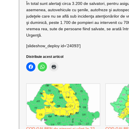
În total sunt alertaţi circa 3.200 de salvatori, pentru asi
asemenea, autovehicule cu şenile, autofreze şi autospecia
judeţele care nu se află sub incidenţa atenţionărilor de v
şi duminică, peste 1.700 de pompieri au intervenit cu 700 
vremea rea, sute de persoane fiind salvate, se arată înt
Urgenţă.
[slideshow_deploy id=’24093′]
Distribuie acest articol
COD GALBEN de ninsori şi vânt în 22
COD GALBEN d