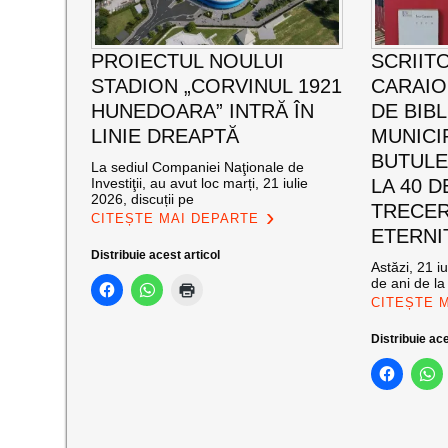
PROIECTUL NOULUI
SCRIIT
STADION „CORVINUL 1921
CARAI
HUNEDOARA” INTRĂ ÎN
DE BIB
LINIE DREAPTĂ
MUNICI
BUTULE
La sediul Companiei Naţionale de
Investiţii, au avut loc marți, 21 iulie
LA 40 D
2026, discuții pe
TRECER
CITEȘTE MAI DEPARTE
ETERNI
Distribuie acest articol
Astăzi, 21 i
de ani de la
CITEȘTE 
Distribuie ace