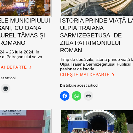
ELE MUNICIPIULUI
ISTORIA PRINDE VIAȚĂ L
ANI, CU OANA
ULPIA TRAIANA
AUREL TĂMAȘ ȘI
SARMIZEGETUSA, DE
 ROMANO
ZIUA PATRIMONIULUI
ROMAN
24 – 26 iulie 2024, în
c al Petroșaniului se va
Timp de două zile, istoria prinde viață l
Ulpia Traiana Sarmizegetusa! Publicul
MAI DEPARTE
pasionat de istorie
CITEȘTE MAI DEPARTE
st articol
Distribuie acest articol