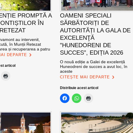
ENȚIE PROMPTĂ A
OAMENI SPECIALI
ONTIȘTILOR ÎN
SĂRBĂTORIȚI DE
 RETEZAT
AUTORITĂȚI LA GALA DE
EXCELENŢĂ
vamont au intervenit,
ută, în Munții Retezat
”HUNEDORENI DE
area și recuperarea a patru
SUCCES”, EDIȚIA 2026
MAI DEPARTE
O nouă ediție a Galei de excelență
st articol
Huneodreni de succes a avut loc, în
aceste
CITEȘTE MAI DEPARTE
Distribuie acest articol