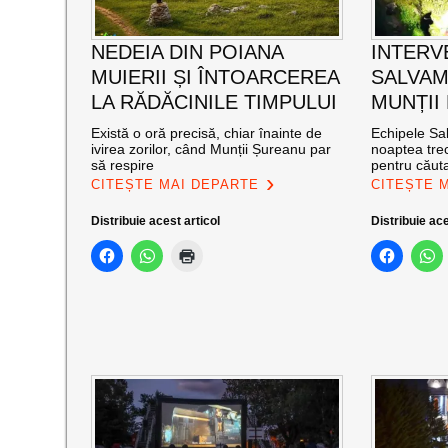
NEDEIA DIN POIANA
INTERV
MUIERII ȘI ÎNTOARCEREA
SALVAM
LA RĂDĂCINILE TIMPULUI
MUNȚII
Există o oră precisă, chiar înainte de
Echipele Sal
ivirea zorilor, când Munții Șureanu par
noaptea trec
să respire
pentru căut
CITEȘTE MAI DEPARTE
CITEȘTE 
Distribuie acest articol
Distribuie ace