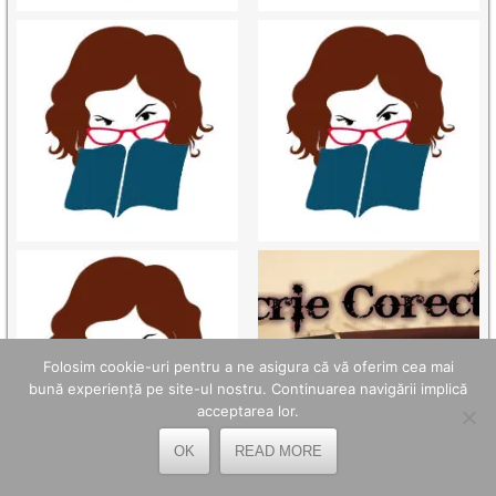
Folosim cookie-uri pentru a ne asigura că vă oferim cea mai
bună experiență pe site-ul nostru. Continuarea navigării implică
acceptarea lor.
OK
READ MORE