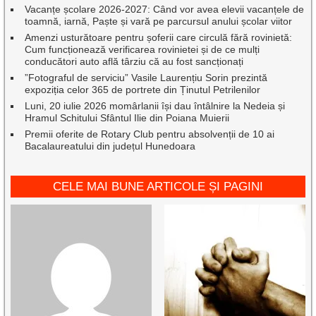
Vacanțe școlare 2026-2027: Când vor avea elevii vacanțele de
toamnă, iarnă, Paște și vară pe parcursul anului școlar viitor
Amenzi usturătoare pentru șoferii care circulă fără rovinietă:
Cum funcționează verificarea rovinietei și de ce mulți
conducători auto află târziu că au fost sancționați
”Fotograful de serviciu” Vasile Laurențiu Sorin prezintă
expoziția celor 365 de portrete din Ținutul Petrilenilor
Luni, 20 iulie 2026 momârlanii își dau întâlnire la Nedeia și
Hramul Schitului Sfântul Ilie din Poiana Muierii
Premii oferite de Rotary Club pentru absolvenții de 10 ai
Bacalaureatului din județul Hunedoara
CELE MAI BUNE ARTICOLE ȘI PAGINI