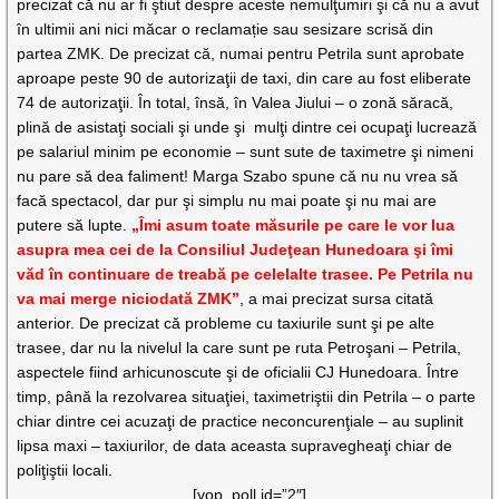
precizat că nu ar fi ştiut despre aceste nemulţumiri
şi că nu a avut
în ultimii ani nici măcar o reclamație sau sesizare scrisă din
partea ZMK.
De precizat că, numai pentru Petrila sunt aprobate
aproape peste 90 de autorizaţii de taxi, din care au fost eliberate
74 de autorizaţii. În total, însă, în Valea Jiului – o zonă săracă,
plină de asistaţi sociali şi unde şi
mulţi dintre cei ocupaţi lucrează
pe salariul minim pe economie – sunt sute de taximetre şi nimeni
nu pare să dea faliment! Marga Szabo spune că nu nu vrea să
facă spectacol, dar pur şi simplu nu mai poate şi nu mai are
putere să lupte.
„Îmi asum toate măsurile pe care le vor lua
asupra mea cei de la Consiliul Judeţean Hunedoara şi îmi
văd în continuare de treabă pe celelalte trasee. Pe Petrila nu
va mai merge niciodată ZMK”
, a mai precizat sursa citată
anterior. De precizat că probleme cu taxiurile sunt şi pe alte
trasee, dar nu la nivelul la care sunt pe ruta Petroşani – Petrila,
aspectele fiind arhicunoscute şi de oficialii CJ Hunedoara. Între
timp, până la rezolvarea situaţiei, taximetriştii din Petrila – o parte
chiar dintre cei acuzaţi de practice neconcurenţiale – au suplinit
lipsa maxi – taxiurilor, de data aceasta supravegheaţi chiar de
poliţiştii locali.
[yop_poll id=”2″]