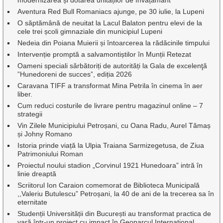
modernizarea și dotarea unităților de învățământ
Aventura Red Bull Romaniacs ajunge, pe 30 iulie, la Lupeni
O săptămână de neuitat la Lacul Balaton pentru elevi de la
cele trei școli gimnaziale din municipiul Lupeni
Nedeia din Poiana Muierii și întoarcerea la rădăcinile timpului
Intervenție promptă a salvamontiștilor în Munții Retezat
Oameni speciali sărbătoriți de autorități la Gala de excelenţă
”Hunedoreni de succes”, ediția 2026
Caravana TIFF a transformat Mina Petrila în cinema în aer
liber.
Cum reduci costurile de livrare pentru magazinul online – 7
strategii
Vin Zilele Municipiului Petroșani, cu Oana Radu, Aurel Tămaș
și Johny Romano
Istoria prinde viață la Ulpia Traiana Sarmizegetusa, de Ziua
Patrimoniului Roman
Proiectul noului stadion „Corvinul 1921 Hunedoara” intră în
linie dreaptă
Scriitorul Ion Caraion comemorat de Biblioteca Municipală
,,Valeriu Butulescu” Petroșani, la 40 de ani de la trecerea sa în
eternitate
Studenții Universității din București au transformat practica de
vară într-un proiect cu impact în Geoparcul Internațional