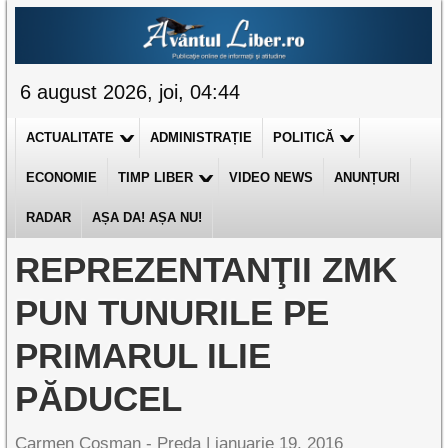
6 august 2026, joi, 04:44
ACTUALITATE
ADMINISTRAȚIE
POLITICĂ
ECONOMIE
TIMP LIBER
VIDEO NEWS
ANUNȚURI
RADAR
AȘA DA! AȘA NU!
REPREZENTANŢII ZMK
PUN TUNURILE PE
PRIMARUL ILIE
PĂDUCEL
Carmen Cosman - Preda |
ianuarie 19, 2016