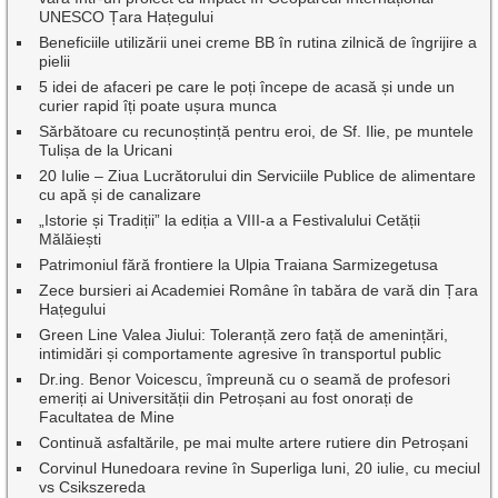
UNESCO Țara Hațegului
Beneficiile utilizării unei creme BB în rutina zilnică de îngrijire a
pielii
5 idei de afaceri pe care le poți începe de acasă și unde un
curier rapid îți poate ușura munca
Sărbătoare cu recunoștință pentru eroi, de Sf. Ilie, pe muntele
Tulișa de la Uricani
20 Iulie – Ziua Lucrătorului din Serviciile Publice de alimentare
cu apă și de canalizare
„Istorie și Tradiții” la ediția a VIII-a a Festivalului Cetății
Mălăiești
Patrimoniul fără frontiere la Ulpia Traiana Sarmizegetusa
Zece bursieri ai Academiei Române în tabăra de vară din Țara
Hațegului
Green Line Valea Jiului: Toleranță zero față de amenințări,
intimidări și comportamente agresive în transportul public
Dr.ing. Benor Voicescu, împreună cu o seamă de profesori
emeriți ai Universității din Petroșani au fost onorați de
Facultatea de Mine
Continuă asfaltările, pe mai multe artere rutiere din Petroșani
Corvinul Hunedoara revine în Superliga luni, 20 iulie, cu meciul
vs Csikszereda