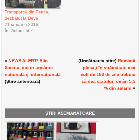
Transportul din Petrila,
dezbătut la Deva
21 ianuarie 2016
În „Actualitate”
«
NEWS ALERT! Alin
(Următoarea știre)
Românii
Simota, dat în urmărire
plecați în străinătate mai
naţională şi internaţională
mult de 183 de zile trebuie
(Știre anterioară)
să dea statului român 5.5
% din salariu
»
ȘTIRI ASEMĂNĂTOARE