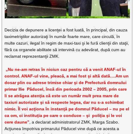
Decizia de depunere a licenţei a fost luată, în principal, din cauza
taximetriştilor autorizaţi în număr foarte mare, care circulă, în
multe cazuri, ilegal în regim de maxi-taxi şi le fură clienţii din staţii,
fără ca organele abilitate să intervină cu adevărat, după cum au
reclamat reprezentanţii ZMK.
„Nu ne-am retras în niciun caz pentru că a venit ANAF-ul în
control. ANAF-ul vine, pleacă, a mai fost şi altă dată….Am un
dosar plin cu adrese trimise chiar şi de Prefectură domnului
primar Ilie Păducel, încă din perioada 2002 – 2005, prin care
li se atrăgea atenţia că este un număr mult prea mare de
taxiuri autorizate şi să respecte legea, dar nu s-a schimbat
nimic. Îl voi acţiona în instanţă pe domnul Păducel – nu pe el
ca om, ci instituţia pe care o conduce – şi
poliţia şi le voi
cere daune”
, a declarat administratorul ZMK, Marga Szabo.
Acţiunea împotriva primarului Păducel vine după ce acesta a