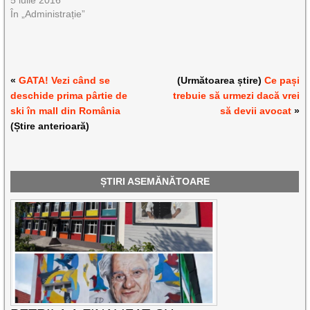
5 iulie 2016
În „Administrație”
«
GATA! Vezi când se
(Următoarea știre)
Ce pași
deschide prima pârtie de
trebuie să urmezi dacă vrei
ski în mall din România
să devii avocat
»
(Știre anterioară)
ȘTIRI ASEMĂNĂTOARE