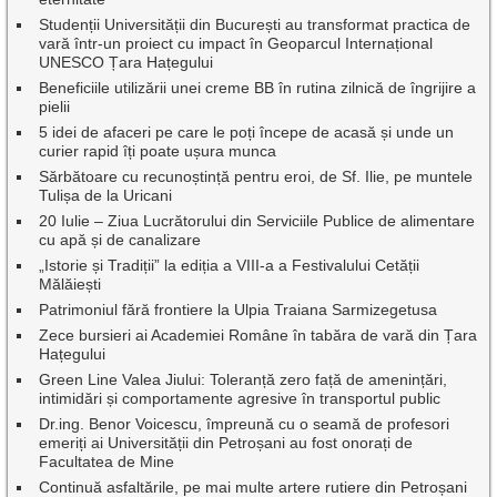
Studenții Universității din București au transformat practica de
vară într-un proiect cu impact în Geoparcul Internațional
UNESCO Țara Hațegului
Beneficiile utilizării unei creme BB în rutina zilnică de îngrijire a
pielii
5 idei de afaceri pe care le poți începe de acasă și unde un
curier rapid îți poate ușura munca
Sărbătoare cu recunoștință pentru eroi, de Sf. Ilie, pe muntele
Tulișa de la Uricani
20 Iulie – Ziua Lucrătorului din Serviciile Publice de alimentare
cu apă și de canalizare
„Istorie și Tradiții” la ediția a VIII-a a Festivalului Cetății
Mălăiești
Patrimoniul fără frontiere la Ulpia Traiana Sarmizegetusa
Zece bursieri ai Academiei Române în tabăra de vară din Țara
Hațegului
Green Line Valea Jiului: Toleranță zero față de amenințări,
intimidări și comportamente agresive în transportul public
Dr.ing. Benor Voicescu, împreună cu o seamă de profesori
emeriți ai Universității din Petroșani au fost onorați de
Facultatea de Mine
Continuă asfaltările, pe mai multe artere rutiere din Petroșani