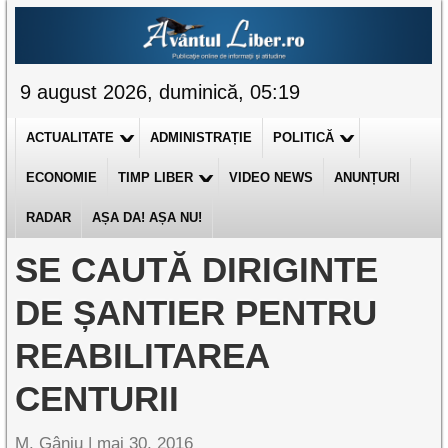
9 august 2026, duminică, 05:19
ACTUALITATE
ADMINISTRAȚIE
POLITICĂ
ECONOMIE
TIMP LIBER
VIDEO NEWS
ANUNȚURI
RADAR
AȘA DA! AȘA NU!
SE CAUTĂ DIRIGINTE
DE ȘANTIER PENTRU
REABILITAREA
CENTURII
M. Gânju |
mai 30, 2016