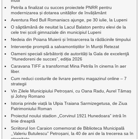
inutil
Petrila a finalizat cu succes proiectele PNRR pentru
modernizarea și dotarea unităților de învățământ
Aventura Red Bull Romaniacs ajunge, pe 30 iulie, la Lupeni
O săptămână de neuitat la Lacul Balaton pentru elevi de la
cele trei școli gimnaziale din municipiul Lupeni
Nedeia din Poiana Muierii și întoarcerea la rădăcinile timpului
Intervenție promptă a salvamontiștilor în Munții Retezat
Oameni speciali sărbătoriți de autorități la Gala de excelenţă
”Hunedoreni de succes”, ediția 2026
Caravana TIFF a transformat Mina Petrila în cinema în aer
liber.
Cum reduci costurile de livrare pentru magazinul online – 7
strategii
Vin Zilele Municipiului Petroșani, cu Oana Radu, Aurel Tămaș
și Johny Romano
Istoria prinde viață la Ulpia Traiana Sarmizegetusa, de Ziua
Patrimoniului Roman
Proiectul noului stadion „Corvinul 1921 Hunedoara” intră în
linie dreaptă
Scriitorul Ion Caraion comemorat de Biblioteca Municipală
,,Valeriu Butulescu” Petroșani, la 40 de ani de la trecerea sa în
eternitate