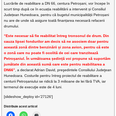
Lucrările de reabilitare a DN 66, centura Petroșani, vor începe în
scurt timp după ce în ecuația reabilitării a intervenit și Consiliul
Județean Hunedoara, pentru că bugetul municipalității Petroșani
nu are de unde să asigure toată finanțarea necesară refacerii
drumului.
“Este necesar să fie reabilitat întreg tronsonul de drum. Din
cauza lipsei fondurilor am decis să ne asociem doar pentru
această zonă dintre benzinării și zona avion, pentru că este
o zonă care nu poate fi ocolită de cei care tranzitează
Petroșaniul. În următoarea ședință voi propune să suportăm
jumătate din această sumă care este pentru reabilitarea a
DN66”
, a declarat Adrian David, preşedintele Consiliului Judeţean
Hunedoara. Costurile pentru întreg proiectul de reabilitare a
centurii Petroșaniului se ridică la 3 milioane de lei fără TVA, iar
termenul de execuţie este de 4 luni.
[slideshow_deploy id=’27126′]
Distribuie acest articol