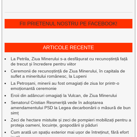
FII PRIETENUL NOSTRU PE FACEBOOK!
ARTICOLE RECENTE
La Petrila, Ziua Minerului s-a desfășurat cu recunoștință față
de trecut și încredere pentru viitor
Ceremonii de recunoștință de Ziua Minerului, în capitala de
suflet a mineritului românesc, la Lupeni
La Petroșani, minerii au fost omagiați de ziua lor printr-o
emoționantă ceremonie
Eroii din adâncuri omagiați la Vulcan, de Ziua Minerului
Senatorul Cristian Resmeriță vede în adoptarea
amendamentului PSD la Legea decarbonării o măsură de bun
simț
Zeci de hectare mistuite și zeci de pompieri mobilizați pentru a
proteja oameni, locuințe, gospodării și păduri
Cum arată un spațiu exterior mai ușor de întreținut, fără efort