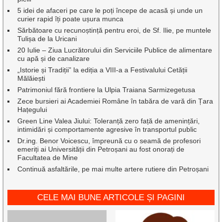
5 idei de afaceri pe care le poți începe de acasă și unde un
curier rapid îți poate ușura munca
Sărbătoare cu recunoștință pentru eroi, de Sf. Ilie, pe muntele
Tulișa de la Uricani
20 Iulie – Ziua Lucrătorului din Serviciile Publice de alimentare
cu apă și de canalizare
„Istorie și Tradiții” la ediția a VIII-a a Festivalului Cetății
Mălăiești
Patrimoniul fără frontiere la Ulpia Traiana Sarmizegetusa
Zece bursieri ai Academiei Române în tabăra de vară din Țara
Hațegului
Green Line Valea Jiului: Toleranță zero față de amenințări,
intimidări și comportamente agresive în transportul public
Dr.ing. Benor Voicescu, împreună cu o seamă de profesori
emeriți ai Universității din Petroșani au fost onorați de
Facultatea de Mine
Continuă asfaltările, pe mai multe artere rutiere din Petroșani
CELE MAI BUNE ARTICOLE ȘI PAGINI