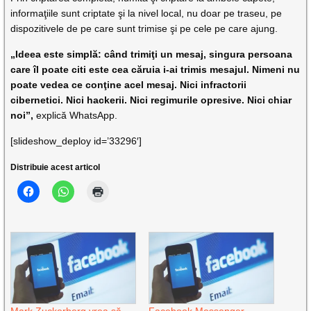
informaţiile sunt criptate şi la nivel local, nu doar pe traseu, pe
dispozitivele de pe care sunt trimise şi pe cele pe care ajung.
„Ideea este simplă: când trimiţi un mesaj, singura persoana
care îl poate citi este cea căruia i-ai trimis mesajul. Nimeni nu
poate vedea ce conţine acel mesaj. Nici infractorii
cibernetici. Nici hackerii. Nici regimurile opresive. Nici chiar
noi”,
explică WhatsApp.
[slideshow_deploy id=’33296′]
Distribuie acest articol