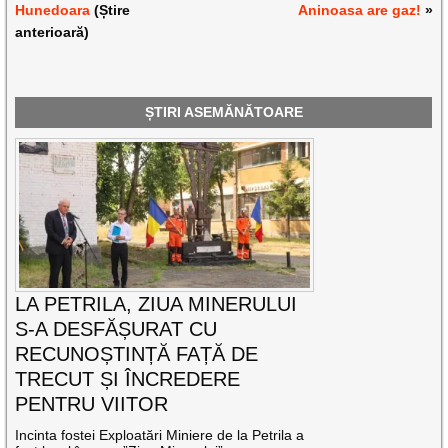
Hunedoara
(Știre
Aninoasa are gaz!
»
anterioară)
ȘTIRI ASEMĂNĂTOARE
LA PETRILA, ZIUA MINERULUI
S-A DESFĂȘURAT CU
RECUNOȘTINȚĂ FAȚĂ DE
TRECUT ȘI ÎNCREDERE
PENTRU VIITOR
Incinta fostei Exploatări Miniere de la Petrila a