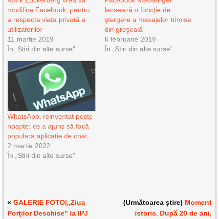
Mark Zuckerberg vrea să
Facebook Messenger
modifice Facebook, pentru
lansează o funcţie de
a respecta viața privată a
ştergere a mesajelor trimise
utilizatorilor
din greşeală
11 martie 2019
6 februarie 2019
În „Stiri din alte surse”
În „Stiri din alte surse”
WhatsApp, reinventat peste
noapte: ce a ajuns să facă
populara aplicație de chat
2 martie 2022
În „Stiri din alte surse”
«
GALERIE FOTO|„Ziua
(Următoarea știre)
Moment
Porţilor Deschise” la IPJ
istoric. După 20 de ani,