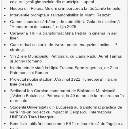
cele trei școli gimnaziale din municipiul Lupeni
Nedeia din Poiana Muierii și întoarcerea la rădăcinile timpului
Intervenție promptă a salvamontiștilor în Munții Retezat
Oameni speciali sărbătoriți de autorități la Gala de excelenţă
”Hunedoreni de succes”, ediția 2026
Caravana TIFF a transformat Mina Petrila în cinema în aer
liber.
Cum reduci costurile de livrare pentru magazinul online – 7
strategii
Vin Zilele Municipiului Petroșani, cu Oana Radu, Aurel Tămaș
și Johny Romano
Istoria prinde viață la Ulpia Traiana Sarmizegetusa, de Ziua
Patrimoniului Roman
Proiectul noului stadion „Corvinul 1921 Hunedoara” intră în
linie dreaptă
Scriitorul Ion Caraion comemorat de Biblioteca Municipală
,,Valeriu Butulescu” Petroșani, la 40 de ani de la trecerea sa în
eternitate
Studenții Universității din București au transformat practica de
vară într-un proiect cu impact în Geoparcul Internațional
UNESCO Țara Hațegului
Beneficiile utilizării unei creme BB în rutina zilnică de îngrijire a
pielii