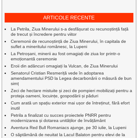
ARTICOLE RECENTE
La Petrila, Ziua Minerului s-a desfășurat cu recunoștință față
de trecut și încredere pentru viitor
Ceremonii de recunoștință de Ziua Minerului, în capitala de
suflet a mineritului românesc, la Lupeni
La Petroșani, minerii au fost omagiați de ziua lor printr-o
emoționantă ceremonie
Eroii din adâncuri omagiați la Vulcan, de Ziua Minerului
Senatorul Cristian Resmeriță vede în adoptarea
amendamentului PSD la Legea decarbonării o măsură de bun
simț
Zeci de hectare mistuite și zeci de pompieri mobilizați pentru a
proteja oameni, locuințe, gospodării și păduri
Cum arată un spațiu exterior mai ușor de întreținut, fără efort
inutil
Petrila a finalizat cu succes proiectele PNRR pentru
modernizarea și dotarea unităților de învățământ
Aventura Red Bull Romaniacs ajunge, pe 30 iulie, la Lupeni
O săptămână de neuitat la Lacul Balaton pentru elevi de la