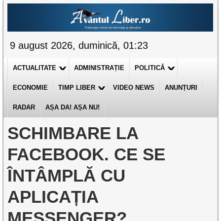
9 august 2026, duminică, 01:23
ACTUALITATE
ADMINISTRAȚIE
POLITICĂ
ECONOMIE
TIMP LIBER
VIDEO NEWS
ANUNȚURI
RADAR
AȘA DA! AȘA NU!
SCHIMBARE LA
FACEBOOK. CE SE
ÎNTÂMPLĂ CU
APLICAȚIA
MESSENGER?