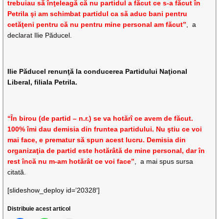
trebuiau să înţeleagă că nu partidul a făcut ce s-a făcut în
Petrila şi am schimbat partidul ca să aduc bani pentru
cetăţeni pentru că nu pentru mine personal am făcut”
, a
declarat Ilie Păducel.
Ilie Păducel renunţă la conducerea Partidului Naţional
Liberal, filiala Petrila.
“În birou (de partid – n.r.) se va hotărî ce avem de făcut.
100% îmi dau demisia din fruntea partidului. Nu ştiu ce voi
mai face, e prematur să spun acest lucru. Demisia din
organizaţia de partid este hotărâtă de mine personal, dar în
rest încă nu m-am hotărât ce voi face”
, a mai spus sursa
citată.
[slideshow_deploy id=’20328′]
Distribuie acest articol