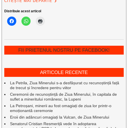
CITEȘTE MAI DEPARTE
Distribuie acest articol
FII PRIETENUL NOSTRU PE FACEBOOK!
ARTICOLE RECENTE
La Petrila, Ziua Minerului s-a desfășurat cu recunoștință față
de trecut și încredere pentru viitor
Ceremonii de recunoștință de Ziua Minerului, în capitala de
suflet a mineritului românesc, la Lupeni
La Petroșani, minerii au fost omagiați de ziua lor printr-o
emoționantă ceremonie
Eroii din adâncuri omagiați la Vulcan, de Ziua Minerului
Senatorul Cristian Resmeriță vede în adoptarea