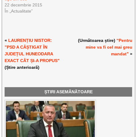
22 decembrie 2015
În „Actualitate”
«
LAURENȚIU NISTOR:
(Următoarea știre)
“Pentru
”PSD A CÂȘTIGAT ÎN
mine va fi cel mai greu
JUDEȚUL HUNEODARA
mandat”
»
EXACT CÂT ȘI-A PROPUS”
(Știre anterioară)
ȘTIRI ASEMĂNĂTOARE