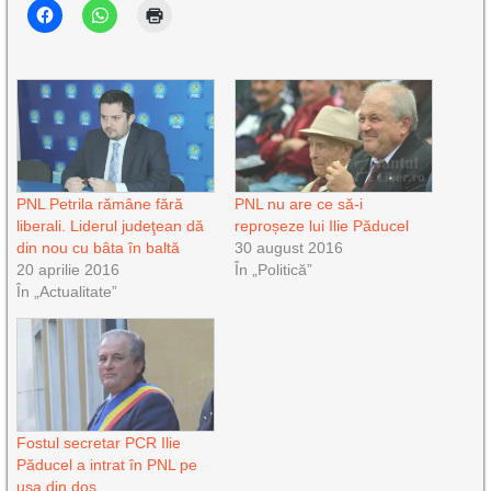
PNL Petrila rămâne fără
PNL nu are ce să-i
liberali. Liderul judeţean dă
reproșeze lui Ilie Păducel
din nou cu bâta în baltă
30 august 2016
20 aprilie 2016
În „Politică”
În „Actualitate”
Fostul secretar PCR Ilie
Păducel a intrat în PNL pe
uşa din dos