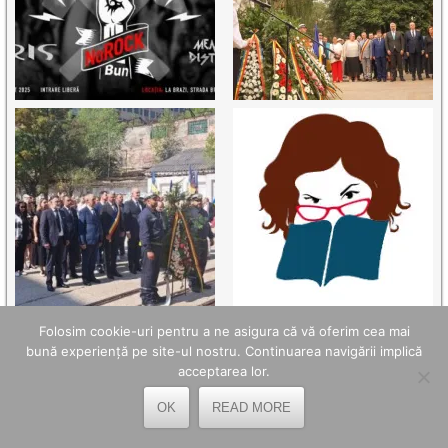
Folosim cookie-uri pentru a ne asigura că vă oferim cea mai
bună experiență pe site-ul nostru. Continuarea navigării implică
TELEFOANE UTILE
acceptarea lor.
OK
READ MORE
OPC Hunedoara - 0254.214.971
Poliția Petroșani - 0254.541.930