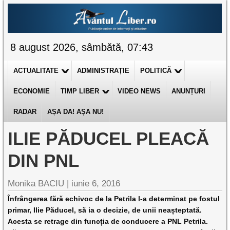
8 august 2026, sâmbătă, 07:43
ACTUALITATE
ADMINISTRAȚIE
POLITICĂ
ECONOMIE
TIMP LIBER
VIDEO NEWS
ANUNȚURI
RADAR
AȘA DA! AȘA NU!
ILIE PĂDUCEL PLEACĂ
DIN PNL
Monika BACIU |
iunie 6, 2016
Înfrângerea fără echivoc de la Petrila l-a determinat pe fostul
primar, Ilie Păducel, să ia o decizie, de unii neașteptată.
Acesta se retrage din funcția de conducere a PNL Petrila.