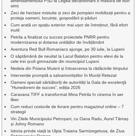
amendamentului PSD la Legea decarbonării o măsură de bun
simț
Zeci de hectare mistuite și zeci de pompieri mobilizați pentru a
proteja oameni, locuințe, gospodării și păduri
Cum arată un spațiu exterior mai ușor de întreținut, fără efort
inutil
Petrila a finalizat cu succes proiectele PNRR pentru
modernizarea și dotarea unităților de învățământ
Aventura Red Bull Romaniacs ajunge, pe 30 iulie, la Lupeni
O săptămână de neuitat la Lacul Balaton pentru elevi de la
cele trei școli gimnaziale din municipiul Lupeni
Nedeia din Poiana Muierii și întoarcerea la rădăcinile timpului
Intervenție promptă a salvamontiștilor în Munții Retezat
Oameni speciali sărbătoriți de autorități la Gala de excelenţă
”Hunedoreni de succes”, ediția 2026
Caravana TIFF a transformat Mina Petrila în cinema în aer
liber.
Cum reduci costurile de livrare pentru magazinul online – 7
strategii
Vin Zilele Municipiului Petroșani, cu Oana Radu, Aurel Tămaș
și Johny Romano
Istoria prinde viață la Ulpia Traiana Sarmizegetusa, de Ziua