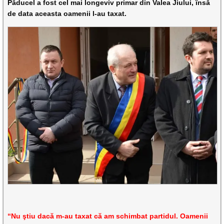
Păducel a fost cel mai longeviv primar din Valea Jiului, însă
de data aceasta oamenii l-au taxat.
“Nu ştiu dacă m-au taxat că am schimbat partidul. Oamenii