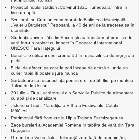
Patrimoniului Roman
Proiectul noului stadion „Corvinul 1921 Hunedoara” intră în
linie dreaptă
Scriitorul Ion Caraion comemorat de Biblioteca Municipală
,,Valeriu Butulescu” Petroșani, la 40 de ani de la trecerea sa în
eternitate
Studenții Universității din București au transformat practica de
vară într-un proiect cu impact în Geoparcul Internațional
UNESCO Țara Hațegului
Beneficiile utilizării unei creme BB în rutina zilnică de îngrijire a
pielii
5 idei de afaceri pe care le poți începe de acasă și unde un
curier rapid îți poate ușura munca
Sărbătoare cu recunoștință pentru eroi, de Sf. Ilie, pe muntele
Tulișa de la Uricani
20 Iulie – Ziua Lucrătorului din Serviciile Publice de alimentare
cu apă și de canalizare
„Istorie și Tradiții” la ediția a VIII-a a Festivalului Cetății
Mălăiești
Patrimoniul fără frontiere la Ulpia Traiana Sarmizegetusa
Zece bursieri ai Academiei Române în tabăra de vară din Țara
Hațegului
Green Line Valea Jiului: Toleranță zero față de amenințări,