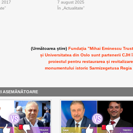
e 2017
7 august 2025
te”
În „Actualitate”
(Următoarea știre)
Fundația ”Mihai Eminescu Trus
și Universitatea din Oslo sunt partenerii CJH 
proiectul pentru restaurarea și revitalizar
monumentului istoric Sarmizegetusa Regia
RI ASEMĂNĂTOARE