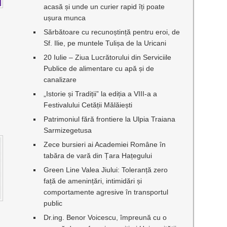
acasă și unde un curier rapid îți poate
ușura munca
Sărbătoare cu recunoștință pentru eroi, de
Sf. Ilie, pe muntele Tulișa de la Uricani
20 Iulie – Ziua Lucrătorului din Serviciile
Publice de alimentare cu apă și de
canalizare
„Istorie și Tradiții” la ediția a VIII-a a
Festivalului Cetății Mălăiești
Patrimoniul fără frontiere la Ulpia Traiana
Sarmizegetusa
Zece bursieri ai Academiei Române în
tabăra de vară din Țara Hațegului
Green Line Valea Jiului: Toleranță zero
față de amenințări, intimidări și
comportamente agresive în transportul
public
Dr.ing. Benor Voicescu, împreună cu o