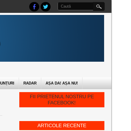
UNȚURI
RADAR
AȘA DA! AȘA NU!
FII PRIETENUL NOSTRU PE
FACEBOOK!
ARTICOLE RECENTE