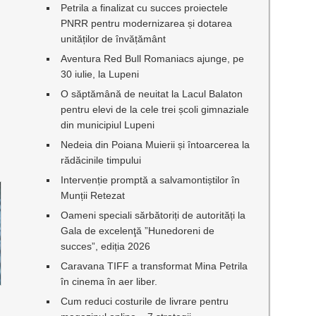
Petrila a finalizat cu succes proiectele
PNRR pentru modernizarea și dotarea
unităților de învățământ
Aventura Red Bull Romaniacs ajunge, pe
30 iulie, la Lupeni
O săptămână de neuitat la Lacul Balaton
pentru elevi de la cele trei școli gimnaziale
din municipiul Lupeni
Nedeia din Poiana Muierii și întoarcerea la
rădăcinile timpului
Intervenție promptă a salvamontiștilor în
Munții Retezat
Oameni speciali sărbătoriți de autorități la
Gala de excelenţă ”Hunedoreni de
succes”, ediția 2026
Caravana TIFF a transformat Mina Petrila
în cinema în aer liber.
Cum reduci costurile de livrare pentru