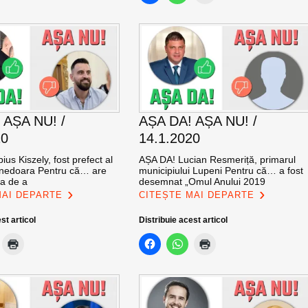
 AȘA NU! /
AȘA DA! AȘA NU! /
20
14.1.2020
us Kiszely, fost prefect al
AȘA DA! Lucian Resmeriță, primarul
unedoara Pentru că… are
municipiului Lupeni Pentru că… a fost
a de a
desemnat „Omul Anului 2019
MAI DEPARTE
CITEȘTE MAI DEPARTE
st articol
Distribuie acest articol