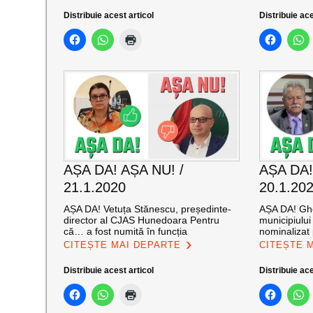
Distribuie acest articol
Distribuie ace
AȘA DA! AȘA NU! /
AȘA DA!
21.1.2020
20.1.20
AȘA DA! Vetuța Stănescu, președinte-
AȘA DA! Ghe
director al CJAS Hunedoara Pentru
municipiulu
că… a fost numită în funcția
nominalizat
CITEȘTE MAI DEPARTE
CITEȘTE 
Distribuie acest articol
Distribuie ace