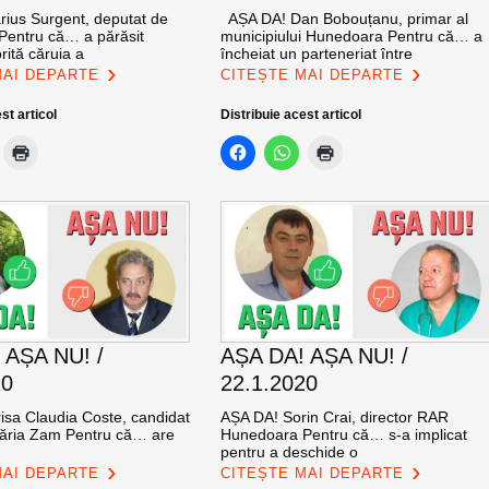
ius Surgent, deputat de
AȘA DA! Dan Bobouțanu, primar al
entru că… a părăsit
municipiului Hunedoara Pentru că… a
rită căruia a
încheiat un parteneriat între
MAI DEPARTE
CITEȘTE MAI DEPARTE
st articol
Distribuie acest articol
 AȘA NU! /
AȘA DA! AȘA NU! /
20
22.1.2020
isa Claudia Coste, candidat
AȘA DA! Sorin Crai, director RAR
ăria Zam Pentru că… are
Hunedoara Pentru că… s-a implicat
pentru a deschide o
MAI DEPARTE
CITEȘTE MAI DEPARTE