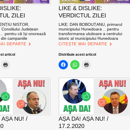
DISLIKE:
LIKE & DISLIKE:
UL ZILEI
VERDICTUL ZILEI
RENȚIU NISTOR,
LIKE: DAN BOBOUȚANU, primarul
 Consiliului Județean
municipiului Hunedoara …pentru
 pentru că își onorează
transformarea uluitoare a centrului
 din campaniile
istoric al municipiului Hunedoara
MAI DEPARTE
CITEȘTE MAI DEPARTE
st articol
Distribuie acest articol
 AȘA NU! /
AȘA DA! AȘA NU! /
20
17.2.2020