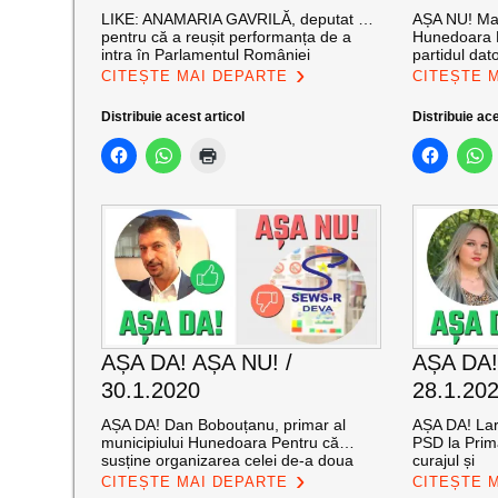
LIKE: ANAMARIA GAVRILĂ, deputat …
AȘA NU! Mar
pentru că a reușit performanța de a
Hunedoara P
intra în Parlamentul României
partidul dato
CITEȘTE MAI DEPARTE
CITEȘTE 
Distribuie acest articol
Distribuie ace
AȘA DA! AȘA NU! /
AȘA DA!
30.1.2020
28.1.20
AȘA DA! Dan Bobouțanu, primar al
AȘA DA! Lar
municipiului Hunedoara Pentru că…
PSD la Prim
susține organizarea celei de-a doua
curajul și
CITEȘTE MAI DEPARTE
CITEȘTE 