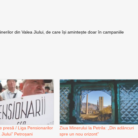
rilor din Valea Jiului, de care își amintește doar în campaniile
 presă / Liga Pensionarilor
Ziua Minerului la Petrila: „Din adâncuri
 Jiului” Petroșani
spre un nou orizont”