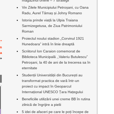
magazinul online – 7 strategii
Vin Zilele Municipiului Petroșani, cu Oana
Radu, Aurel Tămaș și Johny Romano
Istoria prinde viață la Ulpia Traiana
Sarmizegetusa, de Ziua Patrimoniului
Roman
Proiectul noului stadion „Corvinul 1921
t”
Hunedoara” intră în linie dreaptă
în
Scriitorul Ion Caraion comemorat de
ea
Biblioteca Municipală ,,Valeriu Butulescu”
»
Petroșani, la 40 de ani de la trecerea sa în
eternitate
Studenții Universității din București au
transformat practica de vară într-un
proiect cu impact în Geoparcul
Internațional UNESCO Țara Hațegului
Beneficiile utilizării unei creme BB în rutina
zilnică de îngrijire a pielii
5 idei de afaceri pe care le poți începe de