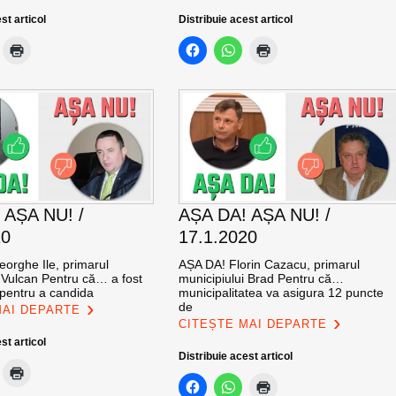
st articol
Distribuie acest articol
 AȘA NU! /
AȘA DA! AȘA NU! /
20
17.1.2020
orghe Ile, primarul
AȘA DA! Florin Cazacu, primarul
i Vulcan Pentru că… a fost
municipiului Brad Pentru că…
 pentru a candida
municipalitatea va asigura 12 puncte
de
MAI DEPARTE
CITEȘTE MAI DEPARTE
st articol
Distribuie acest articol