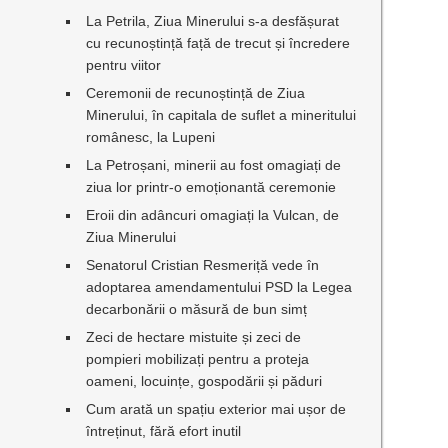
La Petrila, Ziua Minerului s-a desfășurat
cu recunoștință față de trecut și încredere
pentru viitor
Ceremonii de recunoștință de Ziua
Minerului, în capitala de suflet a mineritului
românesc, la Lupeni
La Petroșani, minerii au fost omagiați de
ziua lor printr-o emoționantă ceremonie
Eroii din adâncuri omagiați la Vulcan, de
Ziua Minerului
Senatorul Cristian Resmeriță vede în
adoptarea amendamentului PSD la Legea
decarbonării o măsură de bun simț
Zeci de hectare mistuite și zeci de
pompieri mobilizați pentru a proteja
oameni, locuințe, gospodării și păduri
Cum arată un spațiu exterior mai ușor de
întreținut, fără efort inutil