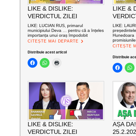
LIKE & DISLIKE:
LIKE & 
VERDICTUL ZILEI
VERDICT
LIKE: LUCIAN RUS, primarul
LIKE: LAU
municipiului Deva … pentru că a înțeles
președintele
importanța unui oraș împodobit
Hunedoara …
promisiunile
CITEȘTE MAI DEPARTE
CITEȘTE 
Distribuie acest articol
Distribuie ace
LIKE & DISLIKE:
AȘA DA!
VERDICTUL ZILEI
25.2.20