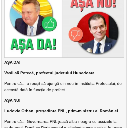
AȘA DA!
Vasilică Potecă, prefectul județului Hunedoara
Pentru că… a reușit să ajungă din nou în Instituția Prefectului, de
această dată în funcția de prefect.
AȘA NU!
Ludovic Orban, președinte PNL, prim-ministru al României
Pentru că… Guvernarea PNL joacă alba-neagra cu accizele la
carburanți.
După ce Parlamentul a eliminat supra-acciza, în urma