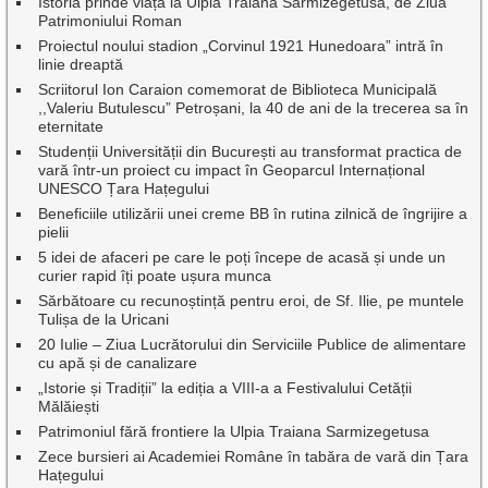
Istoria prinde viață la Ulpia Traiana Sarmizegetusa, de Ziua
Patrimoniului Roman
Proiectul noului stadion „Corvinul 1921 Hunedoara” intră în
linie dreaptă
Scriitorul Ion Caraion comemorat de Biblioteca Municipală
,,Valeriu Butulescu” Petroșani, la 40 de ani de la trecerea sa în
eternitate
Studenții Universității din București au transformat practica de
vară într-un proiect cu impact în Geoparcul Internațional
UNESCO Țara Hațegului
Beneficiile utilizării unei creme BB în rutina zilnică de îngrijire a
pielii
5 idei de afaceri pe care le poți începe de acasă și unde un
curier rapid îți poate ușura munca
Sărbătoare cu recunoștință pentru eroi, de Sf. Ilie, pe muntele
Tulișa de la Uricani
20 Iulie – Ziua Lucrătorului din Serviciile Publice de alimentare
cu apă și de canalizare
„Istorie și Tradiții” la ediția a VIII-a a Festivalului Cetății
Mălăiești
Patrimoniul fără frontiere la Ulpia Traiana Sarmizegetusa
Zece bursieri ai Academiei Române în tabăra de vară din Țara
Hațegului