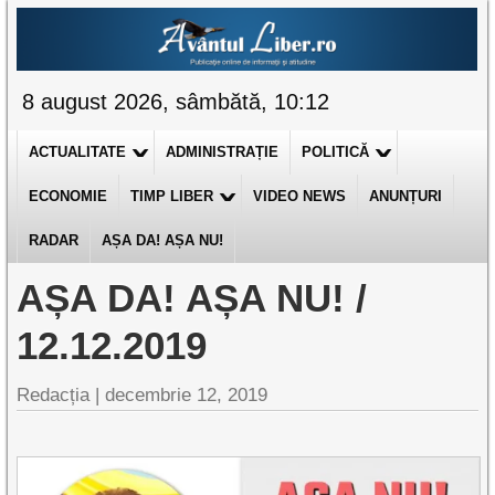
8 august 2026, sâmbătă, 10:12
ACTUALITATE
ADMINISTRAȚIE
POLITICĂ
ECONOMIE
TIMP LIBER
VIDEO NEWS
ANUNȚURI
RADAR
AȘA DA! AȘA NU!
AȘA DA! AȘA NU! /
12.12.2019
Redacția |
decembrie 12, 2019