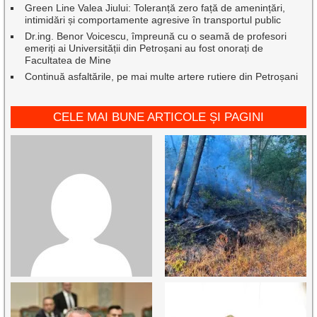
Green Line Valea Jiului: Toleranță zero față de amenințări,
intimidări și comportamente agresive în transportul public
Dr.ing. Benor Voicescu, împreună cu o seamă de profesori
emeriți ai Universității din Petroșani au fost onorați de
Facultatea de Mine
Continuă asfaltările, pe mai multe artere rutiere din Petroșani
CELE MAI BUNE ARTICOLE ȘI PAGINI