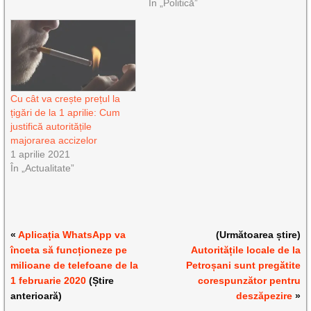
În „Politică”
Cu cât va crește prețul la
țigări de la 1 aprilie: Cum
justifică autoritățile
majorarea accizelor
1 aprilie 2021
În „Actualitate”
«
Aplicația WhatsApp va
(Următoarea știre)
înceta să funcționeze pe
Autoritățile locale de la
milioane de telefoane de la
Petroșani sunt pregătite
1 februarie 2020
(Știre
corespunzător pentru
anterioară)
deszăpezire
»