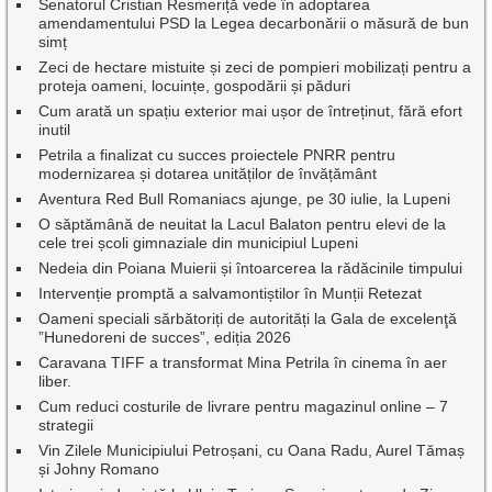
Senatorul Cristian Resmeriță vede în adoptarea
amendamentului PSD la Legea decarbonării o măsură de bun
simț
Zeci de hectare mistuite și zeci de pompieri mobilizați pentru a
proteja oameni, locuințe, gospodării și păduri
Cum arată un spațiu exterior mai ușor de întreținut, fără efort
inutil
Petrila a finalizat cu succes proiectele PNRR pentru
modernizarea și dotarea unităților de învățământ
Aventura Red Bull Romaniacs ajunge, pe 30 iulie, la Lupeni
O săptămână de neuitat la Lacul Balaton pentru elevi de la
cele trei școli gimnaziale din municipiul Lupeni
Nedeia din Poiana Muierii și întoarcerea la rădăcinile timpului
Intervenție promptă a salvamontiștilor în Munții Retezat
Oameni speciali sărbătoriți de autorități la Gala de excelenţă
”Hunedoreni de succes”, ediția 2026
Caravana TIFF a transformat Mina Petrila în cinema în aer
liber.
Cum reduci costurile de livrare pentru magazinul online – 7
strategii
Vin Zilele Municipiului Petroșani, cu Oana Radu, Aurel Tămaș
și Johny Romano