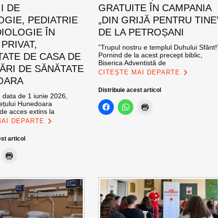
I DE
GRATUITE ÎN CAMPANIA
GIE, PEDIATRIE
„DIN GRIJĂ PENTRU TINE
DIOLOGIE ÎN
DE LA PETROȘANI
PRIVAT,
”Trupul nostru e templul Duhului Sfânt!
ATE DE CASA DE
Pornind de la acest precept biblic,
Biserica Adventistă de
ĂRI DE SĂNĂTATE
CITEȘTE MAI DEPARTE
OARA
Distribuie acest articol
 data de 1 iunie 2026,
udețului Hunedoara
de acces extins la
MAI DEPARTE
st articol