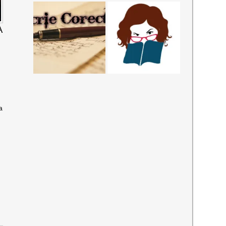
A
a
t