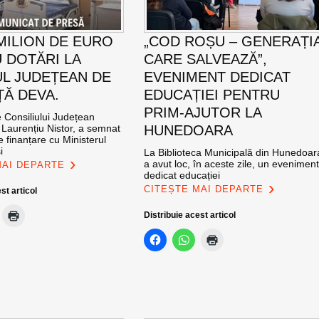
 MILION DE EURO
„COD ROȘU – GENERAȚI
 DOTĂRI LA
CARE SALVEAZĂ”,
UL JUDEȚEAN DE
EVENIMENT DEDICAT
Ă DEVA.
EDUCAȚIEI PENTRU
PRIM-AJUTOR LA
 Consiliului Județean
Laurențiu Nistor, a semnat
HUNEDOARA
e finanțare cu Ministerul
i
La Biblioteca Municipală din Hunedoar
a avut loc, în aceste zile, un evenimen
MAI DEPARTE
dedicat educației
CITEȘTE MAI DEPARTE
st articol
Distribuie acest articol