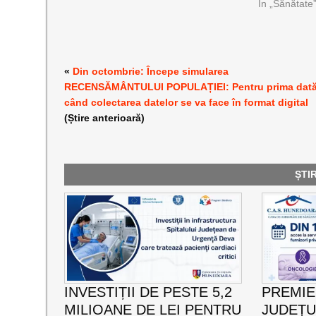
În „Sănătate
«
Din octombrie: Începe simularea
RECENSĂMÂNTULUI POPULAȚIEI: Pentru prima dat
când colectarea datelor se va face în format digital
(Știre anterioară)
ȘTI
INVESTIȚII DE PESTE 5,2
PREMIE
MILIOANE DE LEI PENTRU
JUDEȚU