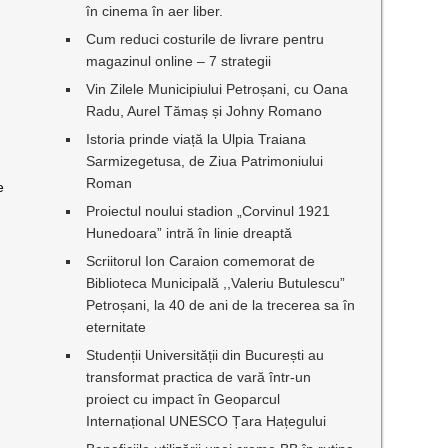
în cinema în aer liber.
Cum reduci costurile de livrare pentru
magazinul online – 7 strategii
Vin Zilele Municipiului Petroșani, cu Oana
Radu, Aurel Tămaș și Johny Romano
Istoria prinde viață la Ulpia Traiana
Sarmizegetusa, de Ziua Patrimoniului
Roman
e
Proiectul noului stadion „Corvinul 1921
Hunedoara” intră în linie dreaptă
Scriitorul Ion Caraion comemorat de
Biblioteca Municipală ,,Valeriu Butulescu”
Petroșani, la 40 de ani de la trecerea sa în
eternitate
Studenții Universității din București au
transformat practica de vară într-un
proiect cu impact în Geoparcul
Internațional UNESCO Țara Hațegului