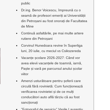
public
Dr.ing. Benor Voicescu, împreună cu o
seamă de profesori emeriți ai Universității
din Petroșani au fost onorați de Facultatea
de Mine
Continuă asfaltările, pe mai multe artere
rutiere din Petroșani
Corvinul Hunedoara revine în Superliga
luni, 20 iulie, cu meciul vs Csikszereda
Vacanțe școlare 2026-2027: Când vor
avea elevii vacanțele de toamnă, iarnă,
Paște și vară pe parcursul anului școlar
viitor
Amenzi usturătoare pentru șoferii care
circulă fără rovinietă: Cum funcționează
verificarea rovinietei și de ce mulți
conducători auto află târziu că au fost
sancționați
”Fotograful de serviciu” Vasile Laurențiu