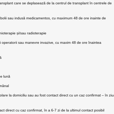
ansplant care se deplasează de la centrul de transplant în centrele de
l bolii sau indusă medicamentos, cu maximum 48 de ore inainte de
mioterapie și/sau radioterapie
ții operatorii sau manevre invazive, cu maxim 48 de ore înaintea
nă
pe lună
ămânal
olare la domiciliu sau au fost contact direct cu un caz confirmat – în zi
t direct cu caz confirmat, în a 6-7 zi de la ultimul contact posibil