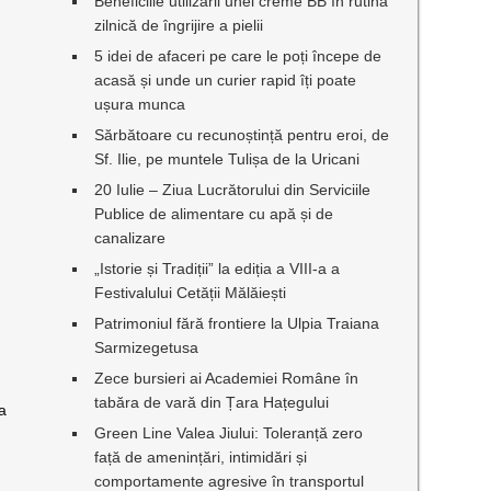
Beneficiile utilizării unei creme BB în rutina
zilnică de îngrijire a pielii
5 idei de afaceri pe care le poți începe de
acasă și unde un curier rapid îți poate
ușura munca
Sărbătoare cu recunoștință pentru eroi, de
Sf. Ilie, pe muntele Tulișa de la Uricani
20 Iulie – Ziua Lucrătorului din Serviciile
Publice de alimentare cu apă și de
canalizare
„Istorie și Tradiții” la ediția a VIII-a a
Festivalului Cetății Mălăiești
Patrimoniul fără frontiere la Ulpia Traiana
Sarmizegetusa
Zece bursieri ai Academiei Române în
tabăra de vară din Țara Hațegului
ua
Green Line Valea Jiului: Toleranță zero
față de amenințări, intimidări și
comportamente agresive în transportul