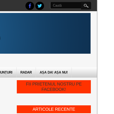
UNȚURI
RADAR
AȘA DA! AȘA NU!
FII PRIETENUL NOSTRU PE
FACEBOOK!
ARTICOLE RECENTE