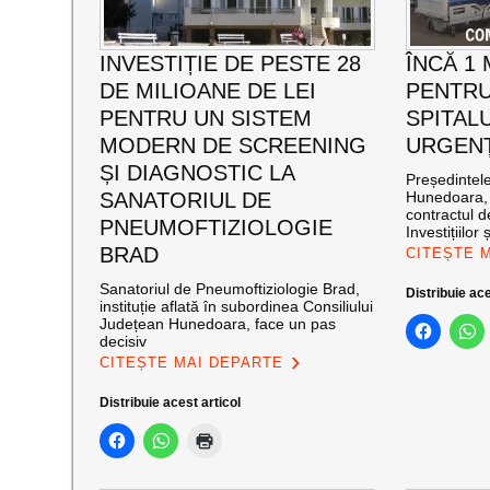
INVESTIȚIE DE PESTE 28
ÎNCĂ 1
DE MILIOANE DE LEI
PENTRU
PENTRU UN SISTEM
SPITAL
MODERN DE SCREENING
URGENȚ
ȘI DIAGNOSTIC LA
Președintele
SANATORIUL DE
Hunedoara, 
contractul d
PNEUMOFTIZIOLOGIE
Investițiilor ș
BRAD
CITEȘTE 
Sanatoriul de Pneumoftiziologie Brad,
Distribuie ace
instituție aflată în subordinea Consiliului
Județean Hunedoara, face un pas
decisiv
CITEȘTE MAI DEPARTE
Distribuie acest articol