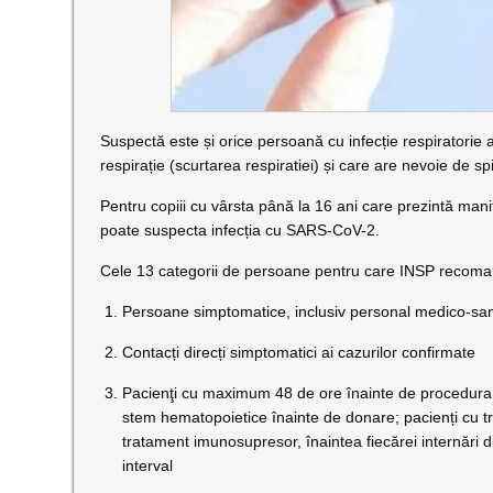
Suspectă este și orice persoană cu infecție respiratorie ac
respirație (scurtarea respiratiei) și care are nevoie de sp
Pentru copiii cu vârsta până la 16 ani care prezintă manif
poate suspecta infecția cu SARS-CoV-2.
Cele 13 categorii de persoane pentru care INSP recoma
Persoane simptomatice, inclusiv personal medico-sanita
Contacți direcți simptomatici ai cazurilor confirmate
Pacienţi cu maximum 48 de ore înainte de procedura de
stem hematopoietice înainte de donare; pacienți cu tr
tratament imunosupresor, înaintea fiecărei internări d
interval