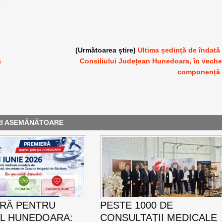
”
(Următoarea știre)
Ultima ședință de îndată
ă
Consiliului Județean Hunedoara, în vech
componență
RI ASEMĂNĂTOARE
RĂ PENTRU
PESTE 1000 DE
L HUNEDOARA:
CONSULTAȚII MEDICALE