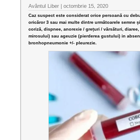
Avântul Liber |
octombrie 15, 2020
Caz suspect este considerat orice persoană cu debu
oricăror 3 sau mai multe dintre următoarele semne și 
coriză, dispnee, anorexie / grețuri / vărsături, diare
mirosului) sau ageuzie (pierderea gustului) in abse
bronhopneumonie +/- pleurezie.