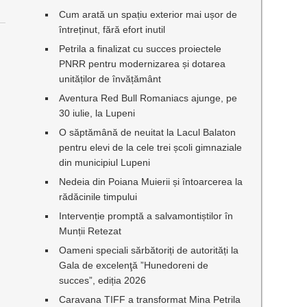
Cum arată un spațiu exterior mai ușor de
întreținut, fără efort inutil
Petrila a finalizat cu succes proiectele
PNRR pentru modernizarea și dotarea
unităților de învățământ
Aventura Red Bull Romaniacs ajunge, pe
30 iulie, la Lupeni
O săptămână de neuitat la Lacul Balaton
pentru elevi de la cele trei școli gimnaziale
din municipiul Lupeni
Nedeia din Poiana Muierii și întoarcerea la
rădăcinile timpului
Intervenție promptă a salvamontiștilor în
Munții Retezat
Oameni speciali sărbătoriți de autorități la
Gala de excelenţă ”Hunedoreni de
succes”, ediția 2026
Caravana TIFF a transformat Mina Petrila