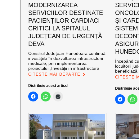
MODERNIZAREA
SERVICI
SERVICIILOR DESTINATE
ONCOLO
PACIENȚILOR CARDIACI
ȘI CAR
CRITICI LA SPITALUL
SISTEM 
JUDEȚEAN DE URGENȚĂ
DECONT
DEVA
ASIGUR
HUNED
Consiliul Județean Hunedoara continuă
investițiile în dezvoltarea infrastructurii
Începând cu
medicale, prin implementarea
locuitorii j
proiectului „Investiții în infrastructura
beneficiază 
CITEȘTE MAI DEPARTE
CITEȘTE 
Distribuie acest articol
Distribuie ace