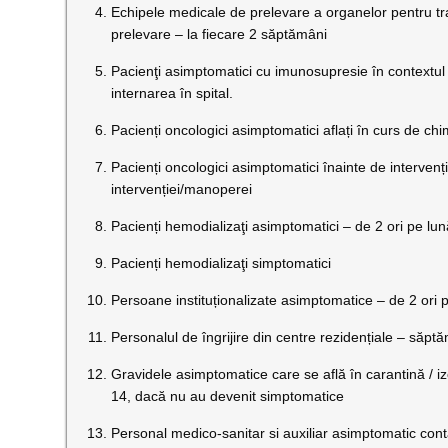
Echipele medicale de prelevare a organelor pentru tr
prelevare – la fiecare 2 săptămâni
Pacienţi asimptomatici cu imunosupresie în contextu
internarea în spital.
Pacienți oncologici asimptomatici aflați în curs de chi
Pacienți oncologici asimptomatici înainte de interven
intervenției/manoperei
Pacienți hemodializaţi asimptomatici – de 2 ori pe lu
Pacienți hemodializaţi simptomatici
Persoane instituționalizate asimptomatice – de 2 ori 
Personalul de îngrijire din centre rezidențiale – săpt
Gravidele asimptomatice care se află în carantină / iz
14, dacă nu au devenit simptomatice
Personal medico-sanitar si auxiliar asimptomatic contac