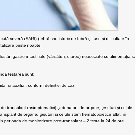
ută severă (SARI) (febră sau istoric de febră și tuse și dificultate în
italizare peste noapte.
estări gastro-intestinale (vărsături, diaree) neasociate cu alimentația s
ndă testarea sunt:
r și auxiliar, conform definiţiei de caz
 transplant (asimptomatici) şi donatorii de organe, ţesuturi şi celule
ansplant de organe, ţesuturi şi celule stem hematopoietice aflați în
in perioada de monitorizare post-transplant – 2 teste la 24 de ore