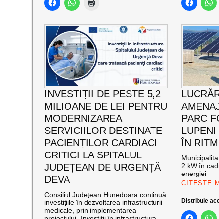
INVESTIȚII DE PESTE 5,2
LUCRĂR
MILIOANE DE LEI PENTRU
AMENAJ
MODERNIZAREA
PARC F
SERVICIILOR DESTINATE
LUPENI
PACIENȚILOR CARDIACI
ÎN RITM
CRITICI LA SPITALUL
Municipalit
JUDEȚEAN DE URGENȚĂ
2 kW în cadr
energiei
DEVA
CITEȘTE 
Consiliul Județean Hunedoara continuă
Distribuie ace
investițiile în dezvoltarea infrastructurii
medicale, prin implementarea
proiectului „Investiții în infrastructura