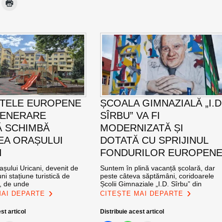
TELE EUROPENE
ȘCOALA GIMNAZIALĂ „I.D
GENERARE
SÎRBU” VA FI
 SCHIMBĂ
MODERNIZATĂ ȘI
EA ORAȘULUI
DOTATĂ CU SPRIJINUL
I
FONDURILOR EUROPEN
șului Uricani, devenit de
Suntem în plină vacanță școlară, dar
ni stațiune turistică de
peste câteva săptămâni, coridoarele
l, de unde
Școlii Gimnaziale „I.D. Sîrbu” din
MAI DEPARTE
CITEȘTE MAI DEPARTE
st articol
Distribuie acest articol