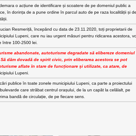
r demara o acțiune de identificare și scoatere de pe domeniul public a
e, în dorința de a pune ordine în parcul auto de pe raza localității și d
ății.
Lucian Resmeriță, începând cu data de 23.11.2020, toți proprietarii de
ipiului Lupeni, care nu iau urgent măsuri pentru ridicarea acestora, v
 între 100-2500 lei.
turisme abandonate, autoturisme degradate să elibereze domeniul
. Să dăm dovadă de spirit civic, prin eliberarea acestora se pot
urisme aflate în stare de funcționare și utilizate, ca atare, de
cipiului Lupeni.
ri publice în toate zonele municipiului Lupeni, ca parte a proiectului
 bulevarde care străbat centrul orașului, de la un capăt la celălalt, pe
prima bandă de circulație, de pe fiecare sens.