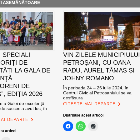
RI ASEMĂNĂTOARE
 SPECIALI
VIN ZILELE MUNICIPIULU
ORIȚI DE
PETROȘANI, CU OANA
TĂȚI LA GALA DE
RADU, AUREL TĂMAȘ ȘI
ENŢĂ
JOHNY ROMANO
ORENI DE
În perioada 24 – 26 iulie 2024, în
, EDIȚIA 2026
Centrul Civic al Petroșaniului se va
desfășura
ie a Galei de excelență
CITEȘTE MAI DEPARTE
de succes a avut loc, în
Distribuie acest articol
MAI DEPARTE
st articol