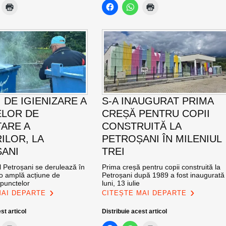
 DE IGIENIZARE A
S-A INAUGURAT PRIMA
LOR DE
CREȘĂ PENTRU COPII
ARE A
CONSTRUITĂ LA
ILOR, LA
PETROȘANI ÎN MILENIUL
ANI
TREI
l Petroșani se derulează în
Prima creșă pentru copii construită la
 o amplă acțiune de
Petroșani după 1989 a fost inaugurată
 punctelor
luni, 13 iulie
MAI DEPARTE
CITEȘTE MAI DEPARTE
st articol
Distribuie acest articol