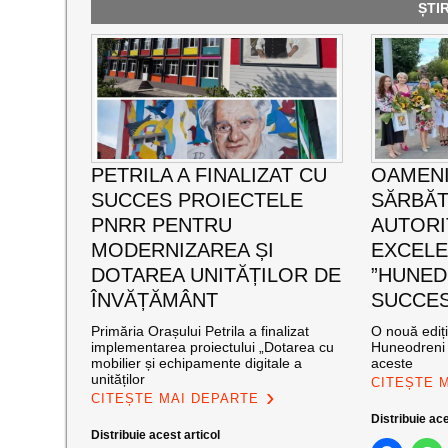
ȘTI
PETRILA A FINALIZAT CU
OAMENI
SUCCES PROIECTELE
SĂRBĂT
PNRR PENTRU
AUTORI
MODERNIZAREA ȘI
EXCEL
DOTAREA UNITĂȚILOR DE
”HUNED
ÎNVĂȚĂMÂNT
SUCCES”
Primăria Orașului Petrila a finalizat
O nouă ediț
implementarea proiectului „Dotarea cu
Huneodreni 
mobilier și echipamente digitale a
aceste
unităților
CITEȘTE 
CITEȘTE MAI DEPARTE
Distribuie ace
Distribuie acest articol