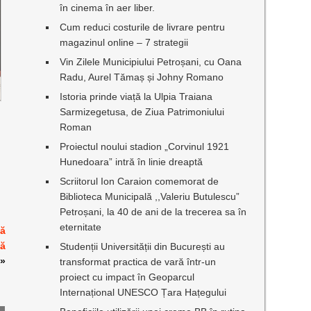
în cinema în aer liber.
Cum reduci costurile de livrare pentru
magazinul online – 7 strategii
Vin Zilele Municipiului Petroșani, cu Oana
Radu, Aurel Tămaș și Johny Romano
Istoria prinde viață la Ulpia Traiana
Sarmizegetusa, de Ziua Patrimoniului
Roman
Proiectul noului stadion „Corvinul 1921
Hunedoara” intră în linie dreaptă
Scriitorul Ion Caraion comemorat de
Biblioteca Municipală ,,Valeriu Butulescu”
Petroșani, la 40 de ani de la trecerea sa în
eternitate
ță
tă
Studenții Universității din București au
»
transformat practica de vară într-un
proiect cu impact în Geoparcul
Internațional UNESCO Țara Hațegului