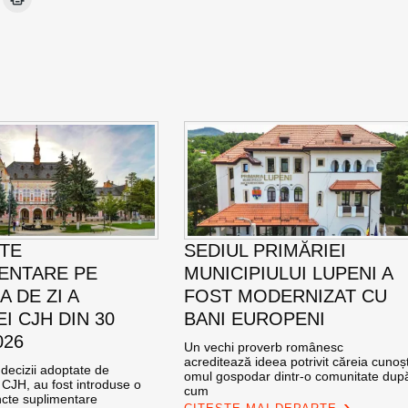
TE
SEDIUL PRIMĂRIEI
ENTARE PE
MUNICIPIULUI LUPENI A
 DE ZI A
FOST MODERNIZAT CU
I CJH DIN 30
BANI EUROPENI
026
Un vechi proverb românesc
acreditează ideea potrivit căreia cunoșt
i decizii adoptate de
omul gospodar dintr-o comunitate dup
CJH, au fost introduse o
cum
ncte suplimentare