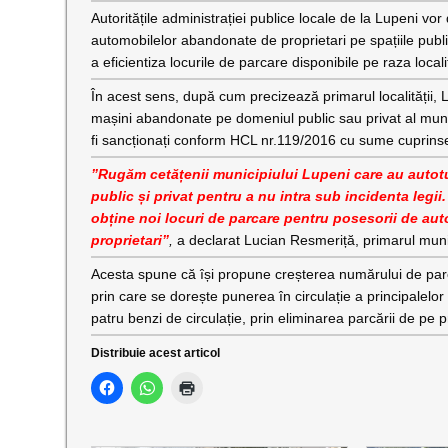
Autoritățile administrației publice locale de la Lupeni vo
automobilelor abandonate de proprietari pe spațiile public
a eficientiza locurile de parcare disponibile pe raza localit
În acest sens, după cum precizează primarul localității, 
mașini abandonate pe domeniul public sau privat al munic
fi sancționați conform HCL nr.119/2016 cu sume cuprinse
”Rugăm cetățenii municipiului Lupeni care au auto
public și privat pentru a nu intra sub incidenta legii
obține noi locuri de parcare pentru posesorii de autot
proprietari”
,
a declarat Lucian Resmeriță, primarul muni
Acesta spune că își propune creșterea numărului de parcă
prin care se dorește punerea în circulație a principalelor
patru benzi de circulație, prin eliminarea parcării de pe 
Distribuie acest articol