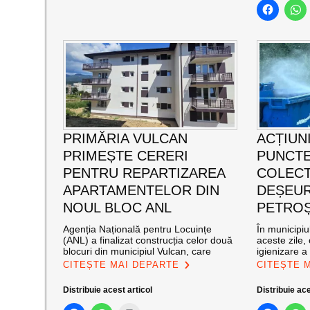
PRIMĂRIA VULCAN
ACȚIUNI
PRIMEȘTE CERERI
PUNCTE
PENTRU REPARTIZAREA
COLECT
APARTAMENTELOR DIN
DEȘEUR
NOUL BLOC ANL
PETROȘ
Agenția Națională pentru Locuințe
În municipiu
(ANL) a finalizat construcția celor două
aceste zile,
blocuri din municipiul Vulcan, care
igienizare a
CITEȘTE MAI DEPARTE
CITEȘTE 
Distribuie acest articol
Distribuie ace