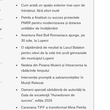
Cum arată un spațiu exterior mai ușor de
e
întreținut, fără efort inutil
Petrila a finalizat cu succes proiectele
PNRR pentru modernizarea și dotarea
unităților de învățământ
or
Aventura Red Bull Romaniacs ajunge, pe
30 iulie, la Lupeni
O săptămână de neuitat la Lacul Balaton
pentru elevi de la cele trei școli gimnaziale
din municipiul Lupeni
Nedeia din Poiana Muierii și întoarcerea la
rădăcinile timpului
Intervenție promptă a salvamontiștilor în
Munții Retezat
Oameni speciali sărbătoriți de autorități la
Gala de excelenţă ”Hunedoreni de
succes”, ediția 2026
Caravana TIFF a transformat Mina Petrila