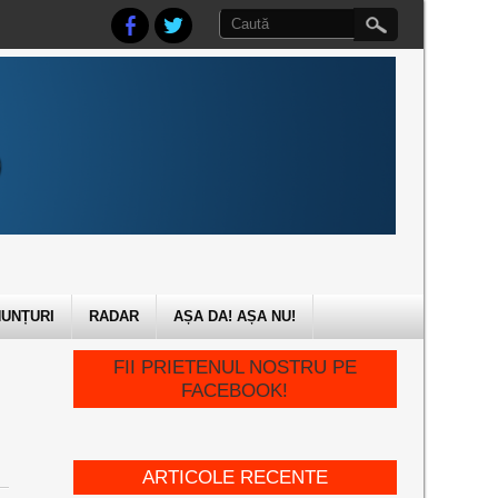
UNȚURI
RADAR
AȘA DA! AȘA NU!
FII PRIETENUL NOSTRU PE
FACEBOOK!
ARTICOLE RECENTE