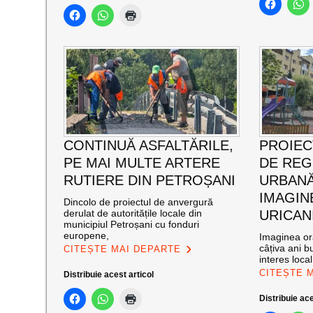
CONTINUĂ ASFALTĂRILE,
PROIEC
PE MAI MULTE ARTERE
DE RE
RUTIERE DIN PETROȘANI
URBANĂ
IMAGIN
Dincolo de proiectul de anvergură
derulat de autoritățile locale din
URICAN
municipiul Petroșani cu fonduri
europene,
Imaginea ora
câțiva ani bu
CITEȘTE MAI DEPARTE
interes loca
CITEȘTE 
Distribuie acest articol
Distribuie ace