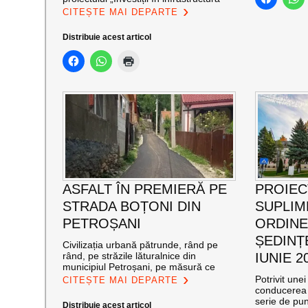
CITEȘTE MAI DEPARTE
Distribuie acest articol
ASFALT ÎN PREMIERĂ PE
PROIEC
STRADA BOȚONI DIN
SUPLIM
PETROȘANI
ORDINEA
ȘEDINȚE
Civilizația urbană pătrunde, rând pe
rând, pe străzile lăturalnice din
IUNIE 2
municipiul Petroșani, pe măsură ce
Potrivit une
CITEȘTE MAI DEPARTE
conducerea 
serie de pu
Distribuie acest articol