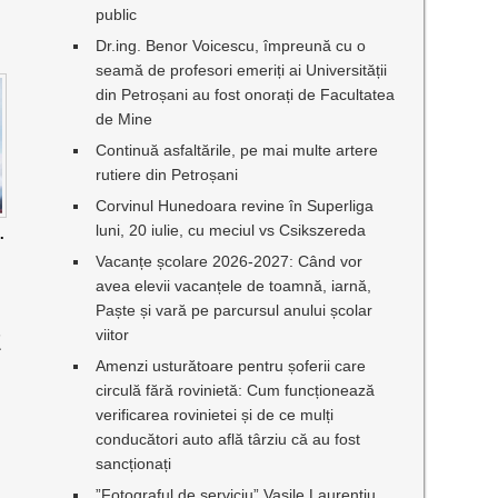
public
Dr.ing. Benor Voicescu, împreună cu o
seamă de profesori emeriți ai Universității
din Petroșani au fost onorați de Facultatea
de Mine
Continuă asfaltările, pe mai multe artere
rutiere din Petroșani
Corvinul Hunedoara revine în Superliga
.
luni, 20 iulie, cu meciul vs Csikszereda
Vacanțe școlare 2026-2027: Când vor
avea elevii vacanțele de toamnă, iarnă,
Paște și vară pe parcursul anului școlar
viitor
E
Amenzi usturătoare pentru șoferii care
circulă fără rovinietă: Cum funcționează
verificarea rovinietei și de ce mulți
conducători auto află târziu că au fost
sancționați
”Fotograful de serviciu” Vasile Laurențiu