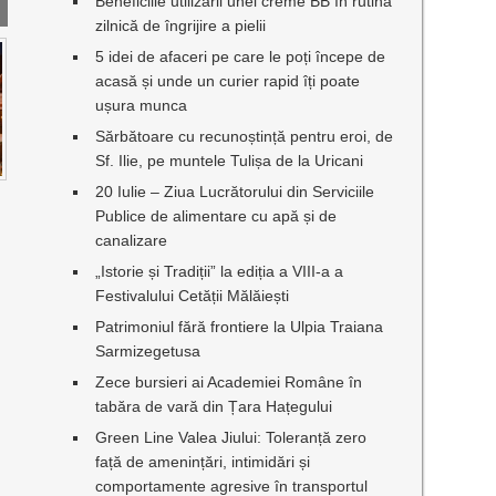
Beneficiile utilizării unei creme BB în rutina
zilnică de îngrijire a pielii
5 idei de afaceri pe care le poți începe de
acasă și unde un curier rapid îți poate
ușura munca
Sărbătoare cu recunoștință pentru eroi, de
Sf. Ilie, pe muntele Tulișa de la Uricani
I
20 Iulie – Ziua Lucrătorului din Serviciile
Publice de alimentare cu apă și de
canalizare
„Istorie și Tradiții” la ediția a VIII-a a
Festivalului Cetății Mălăiești
Patrimoniul fără frontiere la Ulpia Traiana
Sarmizegetusa
Zece bursieri ai Academiei Române în
tabăra de vară din Țara Hațegului
Green Line Valea Jiului: Toleranță zero
față de amenințări, intimidări și
comportamente agresive în transportul