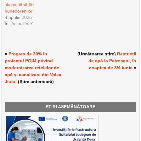
slujba sănătății
hunedorenilor!
4 aprilie 2025
În „Actualitate”
«
Progres de 30% în
(Următoarea știre)
Restricții
proiectul POIM privind
de apă la Petroșani, în
modernizarea rețelelor de
noaptea de 3/4 iunie
»
apă și canalizare din Valea
Jiului
(Știre anterioară)
ȘTIRI ASEMĂNĂTOARE