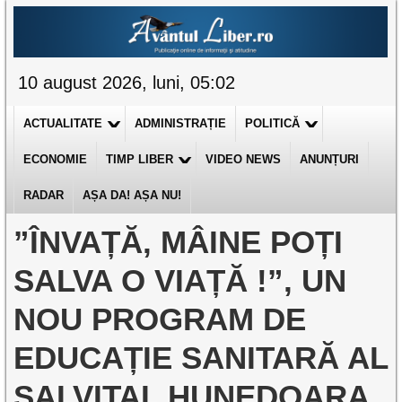
10 august 2026, luni, 05:02
ACTUALITATE
ADMINISTRAȚIE
POLITICĂ
ECONOMIE
TIMP LIBER
VIDEO NEWS
ANUNȚURI
RADAR
AȘA DA! AȘA NU!
”ÎNVAȚĂ, MÂINE POȚI
SALVA O VIAȚĂ !”, UN
NOU PROGRAM DE
EDUCAȚIE SANITARĂ AL
SALVITAL HUNEDOARA