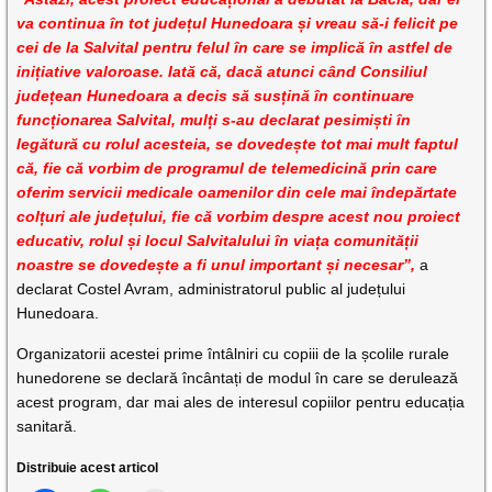
va continua în tot județul Hunedoara și vreau să-i felicit pe
cei de la Salvital pentru felul în care se implică în astfel de
inițiative valoroase. Iată că, dacă atunci când Consiliul
județean Hunedoara a decis să susțină în continuare
funcționarea Salvital, mulți s-au declarat pesimiști în
legătură cu rolul acesteia, se dovedește tot mai mult faptul
că, fie că vorbim de programul de telemedicină prin care
oferim servicii medicale oamenilor din cele mai îndepărtate
colțuri ale județului, fie că vorbim despre acest nou proiect
educativ, rolul și locul Salvitalului în viața comunității
noastre se dovedește a fi unul important și necesar”,
a
declarat Costel Avram, administratorul public al județului
Hunedoara.
Organizatorii acestei prime întâlniri cu copiii de la școlile rurale
hunedorene se declară încântați de modul în care se derulează
acest program, dar mai ales de interesul copiilor pentru educația
sanitară.
Distribuie acest articol