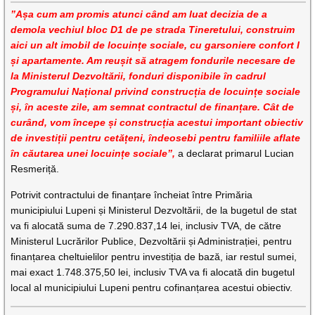
”Așa cum am promis atunci când am luat decizia de a
demola vechiul bloc D1 de pe strada Tineretului, construim
aici un alt imobil de locuințe sociale, cu garsoniere confort I
și apartamente. Am reușit să atragem fondurile necesare de
la Ministerul Dezvoltării, fonduri disponibile în cadrul
Programului Național privind construcția de locuințe sociale
și, în aceste zile, am semnat contractul de finanțare. Cât de
curând, vom începe și construcția acestui important obiectiv
de investiții pentru cetățeni, îndeosebi pentru familiile aflate
în căutarea unei locuințe sociale”,
a declarat primarul Lucian
Resmeriță.
Potrivit contractului de finanțare încheiat între Primăria
municipiului Lupeni și Ministerul Dezvoltării, de la bugetul de stat
va fi alocată suma de 7.290.837,14 lei, inclusiv TVA, de către
Ministerul Lucrărilor Publice, Dezvoltării și Administrației, pentru
finanțarea cheltuielilor pentru investiția de bază, iar restul sumei,
mai exact 1.748.375,50 lei, inclusiv TVA va fi alocată din bugetul
local al municipiului Lupeni pentru cofinanțarea acestui obiectiv.