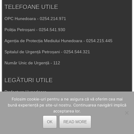
TELEFOANE UTILE
OPC Hunedoara - 0254.214.971
Poliția Petroșani - 0254.541.930
Agenția de Protecția Mediului Hunedoara - 0254.215.445
Spitalul de Urgență Petroșani - 0254.544.321
Număr Unic de Urgență - 112
LEGĂTURI UTILE
Prefectura Hunedoara
Folosim cookie-uri pentru a ne asigura că vă oferim cea mai
Poliția Română
bună experiență pe site-ul nostru. Continuarea navigării implică
acceptarea lor.
Inspectoratul Școlar Hunedoara
OK
READ MORE
Consiliul Județean Hunedoara