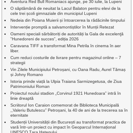
Aventura Red Bull Romaniacs ajunge, pe 30 iulie, la Lupeni
O săptămână de neuitat la Lacul Balaton pentru elevi de la
cele trei școli gimnaziale din municipiul Lupeni
Nedeia din Poiana Muierii și întoarcerea la rădăcinile timpului
Intervenție promptă a salvamontiștilor în Munții Retezat
Oameni speciali sărbătoriți de autorități la Gala de excelenţă
”Hunedoreni de succes”, ediția 2026
Caravana TIFF a transformat Mina Petrila în cinema în aer
liber.
Cum reduci costurile de livrare pentru magazinul online – 7
strategii
Vin Zilele Municipiului Petroșani, cu Oana Radu, Aurel Tămaș
și Johny Romano
Istoria prinde viață la Ulpia Traiana Sarmizegetusa, de Ziua
Patrimoniului Roman
Proiectul noului stadion „Corvinul 1921 Hunedoara” intră în
linie dreaptă
Scriitorul Ion Caraion comemorat de Biblioteca Municipală
,,Valeriu Butulescu” Petroșani, la 40 de ani de la trecerea sa în
eternitate
Studenții Universității din București au transformat practica de
vară într-un proiect cu impact în Geoparcul Internațional
UNESCO Țara Hațegului