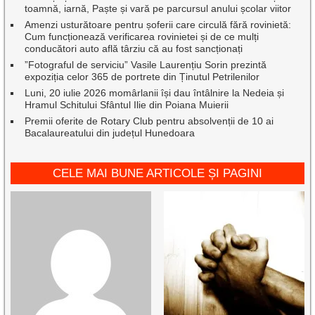
toamnă, iarnă, Paște și vară pe parcursul anului școlar viitor
Amenzi usturătoare pentru șoferii care circulă fără rovinietă:
Cum funcționează verificarea rovinietei și de ce mulți
conducători auto află târziu că au fost sancționați
”Fotograful de serviciu” Vasile Laurențiu Sorin prezintă
expoziția celor 365 de portrete din Ținutul Petrilenilor
Luni, 20 iulie 2026 momârlanii își dau întâlnire la Nedeia și
Hramul Schitului Sfântul Ilie din Poiana Muierii
Premii oferite de Rotary Club pentru absolvenții de 10 ai
Bacalaureatului din județul Hunedoara
CELE MAI BUNE ARTICOLE ȘI PAGINI