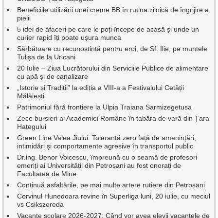
Beneficiile utilizării unei creme BB în rutina zilnică de îngrijire a
pielii
5 idei de afaceri pe care le poți începe de acasă și unde un
curier rapid îți poate ușura munca
Sărbătoare cu recunoștință pentru eroi, de Sf. Ilie, pe muntele
Tulișa de la Uricani
20 Iulie – Ziua Lucrătorului din Serviciile Publice de alimentare
cu apă și de canalizare
„Istorie și Tradiții” la ediția a VIII-a a Festivalului Cetății
Mălăiești
Patrimoniul fără frontiere la Ulpia Traiana Sarmizegetusa
Zece bursieri ai Academiei Române în tabăra de vară din Țara
Hațegului
Green Line Valea Jiului: Toleranță zero față de amenințări,
intimidări și comportamente agresive în transportul public
Dr.ing. Benor Voicescu, împreună cu o seamă de profesori
emeriți ai Universității din Petroșani au fost onorați de
Facultatea de Mine
Continuă asfaltările, pe mai multe artere rutiere din Petroșani
Corvinul Hunedoara revine în Superliga luni, 20 iulie, cu meciul
vs Csikszereda
Vacanțe școlare 2026-2027: Când vor avea elevii vacanțele de