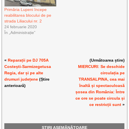
Primăria Lupeni începe
reabilitarea blocului de pe
strada Liliacului nr. 2
24 februarie 2020
În „Administrație”
«
Reparații pe DJ 705A
(Următoarea știre)
Costești-Sarmizegetusa
MIERCURI: Se deschide
Regia, dar și pe alte
circulația pe
drumuri județene
(Știre
TRANSALPINA, cea mai
anterioară)
înaltă și spectaculoasă
șosea din România: Între
ce ore se poate circula și
ce restricții sunt
»
ȘTIRI ASEMĂNĂTOARE