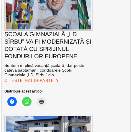
ȘCOALA GIMNAZIALĂ „I.D.
SÎRBU” VA FI MODERNIZATĂ ȘI
DOTATĂ CU SPRIJINUL
FONDURILOR EUROPENE
Suntem în plină vacanță școlară, dar peste
câteva săptămâni, coridoarele Școlii
Gimnaziale „I.D. Sîrbu” din
CITEȘTE MAI DEPARTE
Distribuie acest articol