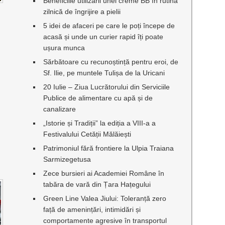
Beneficiile utilizării unei creme BB în rutina
zilnică de îngrijire a pielii
5 idei de afaceri pe care le poți începe de
acasă și unde un curier rapid îți poate
ușura munca
Sărbătoare cu recunoștință pentru eroi, de
Sf. Ilie, pe muntele Tulișa de la Uricani
20 Iulie – Ziua Lucrătorului din Serviciile
Publice de alimentare cu apă și de
canalizare
„Istorie și Tradiții” la ediția a VIII-a a
Festivalului Cetății Mălăiești
Patrimoniul fără frontiere la Ulpia Traiana
Sarmizegetusa
Zece bursieri ai Academiei Române în
tabăra de vară din Țara Hațegului
Green Line Valea Jiului: Toleranță zero
față de amenințări, intimidări și
comportamente agresive în transportul