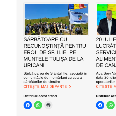
SĂRBĂTOARE CU
20 IULI
RECUNOȘTINȚĂ PENTRU
LUCRĂT
EROI, DE SF. ILIE, PE
SERVIC
MUNTELE TULIȘA DE LA
ALIMEN
URICANI
DE CAN
Sărbătoarea de Sfântul Ilie, asociată în
Apa Serv Val
comunitățile de momârlani cu cea a
data 20 iuli
sărbătorilor de cinstire
operatorilor 
CITEȘTE MAI DEPARTE
CITEȘTE 
Distribuie acest articol
Distribuie ace