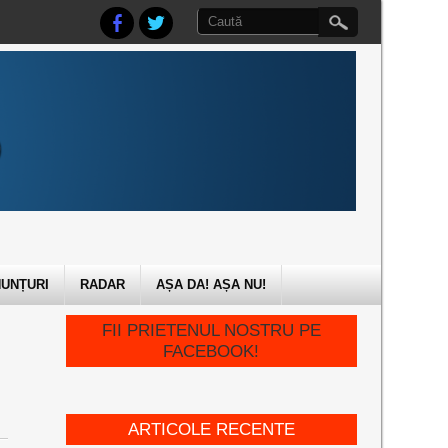
UNȚURI
RADAR
AȘA DA! AȘA NU!
FII PRIETENUL NOSTRU PE
FACEBOOK!
ARTICOLE RECENTE