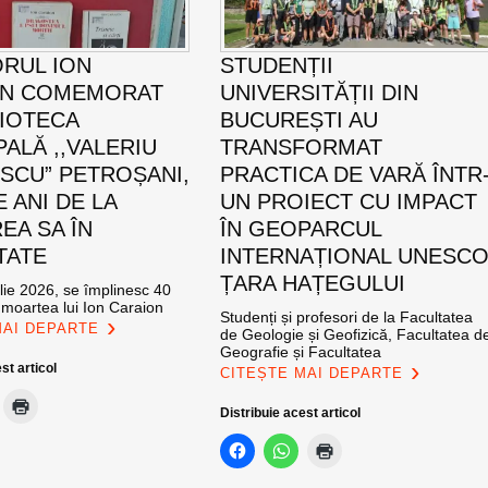
ORUL ION
STUDENȚII
ON COMEMORAT
UNIVERSITĂȚII DIN
LIOTECA
BUCUREȘTI AU
PALĂ ,,VALERIU
TRANSFORMAT
SCU” PETROȘANI,
PRACTICA DE VARĂ ÎNTR
E ANI DE LA
UN PROIECT CU IMPACT
EA SA ÎN
ÎN GEOPARCUL
TATE
INTERNAȚIONAL UNESC
ȚARA HAȚEGULUI
ulie 2026, se împlinesc 40
 moartea lui Ion Caraion
Studenți și profesori de la Facultatea
MAI DEPARTE
de Geologie și Geofizică, Facultatea d
Geografie și Facultatea
st articol
CITEȘTE MAI DEPARTE
Distribuie acest articol