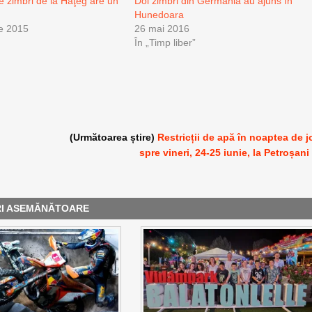
e zimbri de la Haţeg are un
Doi zimbri din Germania au ajuns în
Hunedoara
e 2015
26 mai 2016
În „Timp liber”
(Următoarea știre)
Restricții de apă în noaptea de j
spre vineri, 24-25 iunie, la Petroșani
RI ASEMĂNĂTOARE