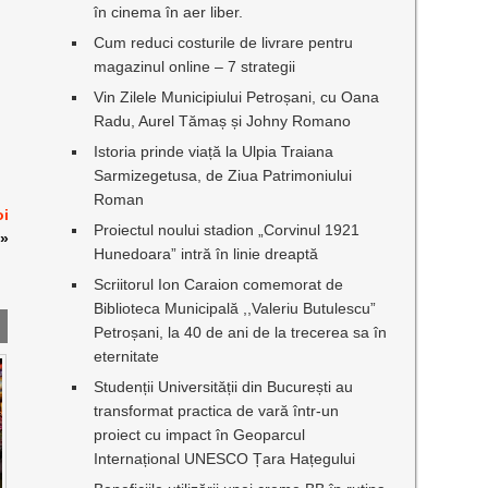
în cinema în aer liber.
Cum reduci costurile de livrare pentru
magazinul online – 7 strategii
Vin Zilele Municipiului Petroșani, cu Oana
Radu, Aurel Tămaș și Johny Romano
Istoria prinde viață la Ulpia Traiana
Sarmizegetusa, de Ziua Patrimoniului
Roman
oi
Proiectul noului stadion „Corvinul 1921
»
Hunedoara” intră în linie dreaptă
Scriitorul Ion Caraion comemorat de
Biblioteca Municipală ,,Valeriu Butulescu”
Petroșani, la 40 de ani de la trecerea sa în
eternitate
Studenții Universității din București au
transformat practica de vară într-un
proiect cu impact în Geoparcul
Internațional UNESCO Țara Hațegului