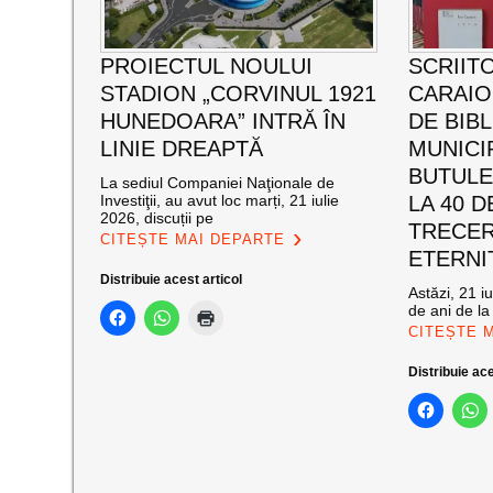
PROIECTUL NOULUI
SCRIIT
STADION „CORVINUL 1921
CARAI
HUNEDOARA” INTRĂ ÎN
DE BIB
LINIE DREAPTĂ
MUNICI
BUTULE
La sediul Companiei Naţionale de
Investiţii, au avut loc marți, 21 iulie
LA 40 D
2026, discuții pe
TRECER
CITEȘTE MAI DEPARTE
ETERNI
Distribuie acest articol
Astăzi, 21 i
de ani de la
CITEȘTE 
Distribuie ace