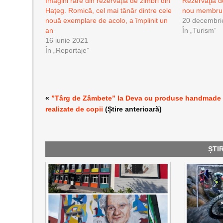
Imagini rare din rezervația de zimbri din
Rezervaţia d
Hațeg. Romică, cel mai tânăr dintre cele
nou membru
nouă exemplare de acolo, a împlinit un
20 decembri
an
În „Turism”
16 iunie 2021
În „Reportaje”
«
”Târg de Zâmbete” la Deva cu produse handmade
realizate de copii
(Știre anterioară)
ȘTI