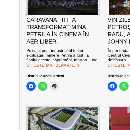
CARAVANA TIFF A
VIN ZIL
TRANSFORMAT MINA
PETROȘ
PETRILA ÎN CINEMA ÎN
RADU, 
AER LIBER.
JOHNY
Peisajul post-industrial al fostei
În perioada 
exploatări miniere Petrila a fost, la
Centrul Civi
finalul acestei săptămâni, martorul unei
desfășura
CITEȘTE MAI DEPARTE
CITEȘTE 
Distribuie acest articol
Distribuie ace