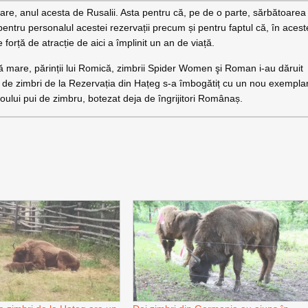
re, anul acesta de Rusalii. Asta pentru că, pe de o parte, sărbătoarea
i pentru personalul acestei rezervații precum și pentru faptul că, în acest
orță de atracție de aici a împlinit un an de viață.
ă mare, părinții lui Romică, zimbrii Spider Women şi Roman i-au dăruit
iei de zimbri de la Rezervația din Hațeg s-a îmbogătiț cu un nou exempla
oului pui de zimbru, botezat deja de îngrijitori Românaș.