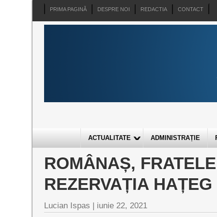
PRIMA PAGINĂ
DESPRE NOI
REDACTIA
CONTACT
ACTUALITATE
ADMINISTRAȚIE
ROMÂNAȘ, FRATELE
REZERVAȚIA HAȚEG
Lucian Ispas |
iunie 22, 2021