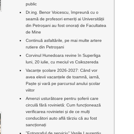
public
Dr.ing. Benor Voicescu, împreună cu o
seamă de profesori emeriți ai Universității
din Petroșani au fost onorați de Facultatea
de Mine
Continuă asfaltările, pe mai multe artere
rutiere din Petroșani
Corvinul Hunedoara revine în Superliga
luni, 20 iulie, cu meciul vs Csikszereda
Vacanțe școlare 2026-2027: Când vor
avea elevii vacanțele de toamnă, iarnă,
Paște și vară pe parcursul anului școlar
viitor
Amenzi usturătoare pentru șoferii care
circulă fără rovinietă: Cum funcționează
verificarea rovinietei și de ce mulți
conducători auto află târziu că au fost
sancționați
”Fotograful de serviciu” Vasile Laurențiu