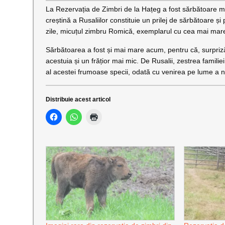
La Rezervația de Zimbri de la Hațeg a fost sărbătoare ma
creștină a Rusaliilor constituie un prilej de sărbătoare ș
zile, micuțul zimbru Romică, exemplarul cu cea mai mare f
Sărbătoarea a fost și mai mare acum, pentru că, surpriz
acestuia și un frățior mai mic. De Rusalii, zestrea famil
al acestei frumoase specii, odată cu venirea pe lume a n
Distribuie acest articol