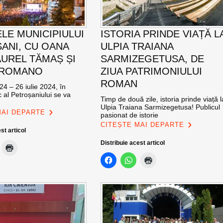
ELE MUNICIPIULUI
ISTORIA PRINDE VIAȚĂ L
ANI, CU OANA
ULPIA TRAIANA
AUREL TĂMAȘ ȘI
SARMIZEGETUSA, DE
 ROMANO
ZIUA PATRIMONIULUI
ROMAN
24 – 26 iulie 2024, în
c al Petroșaniului se va
Timp de două zile, istoria prinde viață l
Ulpia Traiana Sarmizegetusa! Publicul
MAI DEPARTE
pasionat de istorie
CITEȘTE MAI DEPARTE
st articol
Distribuie acest articol