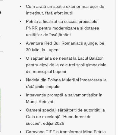
Cum arată un spațiu exterior mai ușor de
e
întreținut, fără efort inutil
Petrila a finalizat cu succes proiectele
PNRR pentru modernizarea și dotarea
unităților de învățământ
r
Aventura Red Bull Romaniacs ajunge, pe
30 iulie, la Lupeni
O săptămână de neuitat la Lacul Balaton
pentru elevi de la cele trei școli gimnaziale
din municipiul Lupeni
Nedeia din Poiana Muierii și întoarcerea la
rădăcinile timpului
Intervenție promptă a salvamontiștilor în
Munții Retezat
Oameni speciali sărbătoriți de autorități la
Gala de excelenţă ”Hunedoreni de
succes”, ediția 2026
Caravana TIFF a transformat Mina Petrila