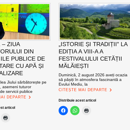
E – ZIUA
„ISTORIE ȘI TRADIȚII” LA
ORULUI DIN
EDIȚIA A VIII-A A
IILE PUBLICE DE
FESTIVALULUI CETĂȚII
TARE CU APĂ ȘI
MĂLĂIEȘTI
ALIZARE
Duminică, 2 august 2026 aveți ocazia
să pășiți în atmosfera fascinantă a
ea Jiului sărbătorește pe
Evului Mediu, la
e, asemeni tuturor
CITEȘTE MAI DEPARTE
de servicii publice
MAI DEPARTE
Distribuie acest articol
st articol