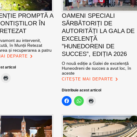
ENȚIE PROMPTĂ A
OAMENI SPECIALI
ONTIȘTILOR ÎN
SĂRBĂTORIȚI DE
 RETEZAT
AUTORITĂȚI LA GALA DE
EXCELENŢĂ
vamont au intervenit,
ută, în Munții Retezat
”HUNEDORENI DE
area și recuperarea a patru
SUCCES”, EDIȚIA 2026
MAI DEPARTE
O nouă ediție a Galei de excelență
st articol
Huneodreni de succes a avut loc, în
aceste
CITEȘTE MAI DEPARTE
Distribuie acest articol