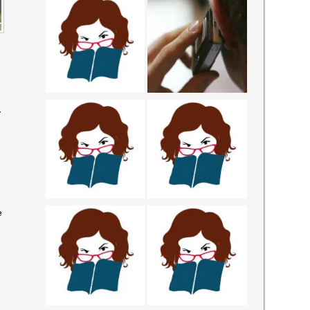
-
O
e