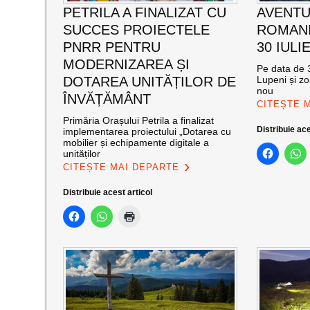
PETRILA A FINALIZAT CU
AVENTU
SUCCES PROIECTELE
ROMANI
PNRR PENTRU
30 IULI
MODERNIZAREA ȘI
Pe data de 3
DOTAREA UNITĂȚILOR DE
Lupeni și zo
nou
ÎNVĂȚĂMÂNT
CITEȘTE 
Primăria Orașului Petrila a finalizat
Distribuie ace
implementarea proiectului „Dotarea cu
mobilier și echipamente digitale a
unităților
CITEȘTE MAI DEPARTE
Distribuie acest articol