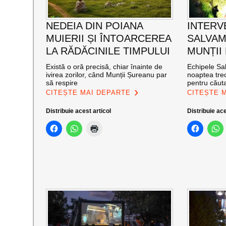
NEDEIA DIN POIANA
INTERV
MUIERII ȘI ÎNTOARCEREA
SALVAM
LA RĂDĂCINILE TIMPULUI
MUNȚII
Există o oră precisă, chiar înainte de
Echipele Sal
ivirea zorilor, când Munții Șureanu par
noaptea trec
să respire
pentru căut
CITEȘTE MAI DEPARTE
CITEȘTE 
Distribuie acest articol
Distribuie ace