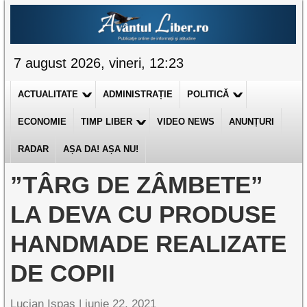
7 august 2026, vineri, 12:23
ACTUALITATE
ADMINISTRAȚIE
POLITICĂ
ECONOMIE
TIMP LIBER
VIDEO NEWS
ANUNȚURI
RADAR
AȘA DA! AȘA NU!
”TÂRG DE ZÂMBETE”
LA DEVA CU PRODUSE
HANDMADE REALIZATE
DE COPII
Lucian Ispas |
iunie 22, 2021