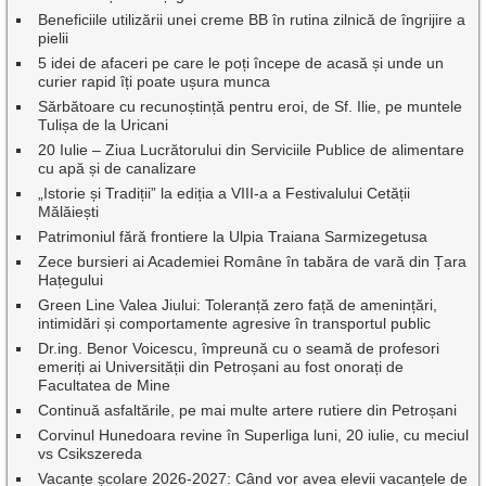
Beneficiile utilizării unei creme BB în rutina zilnică de îngrijire a
pielii
5 idei de afaceri pe care le poți începe de acasă și unde un
curier rapid îți poate ușura munca
Sărbătoare cu recunoștință pentru eroi, de Sf. Ilie, pe muntele
Tulișa de la Uricani
20 Iulie – Ziua Lucrătorului din Serviciile Publice de alimentare
cu apă și de canalizare
„Istorie și Tradiții” la ediția a VIII-a a Festivalului Cetății
Mălăiești
Patrimoniul fără frontiere la Ulpia Traiana Sarmizegetusa
Zece bursieri ai Academiei Române în tabăra de vară din Țara
Hațegului
Green Line Valea Jiului: Toleranță zero față de amenințări,
intimidări și comportamente agresive în transportul public
Dr.ing. Benor Voicescu, împreună cu o seamă de profesori
emeriți ai Universității din Petroșani au fost onorați de
Facultatea de Mine
Continuă asfaltările, pe mai multe artere rutiere din Petroșani
Corvinul Hunedoara revine în Superliga luni, 20 iulie, cu meciul
vs Csikszereda
Vacanțe școlare 2026-2027: Când vor avea elevii vacanțele de