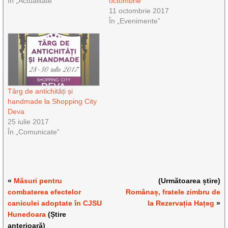
În „Actualitate”
octombrie
11 octombrie 2017
În „Evenimente”
Târg de antichități și
handmade la Shopping City
Deva
25 iulie 2017
În „Comunicate”
«
Măsuri pentru
(Următoarea știre)
combaterea efectelor
Românaș, fratele zimbru de
caniculei adoptate în CJSU
la Rezervația Hațeg
»
Hunedoara
(Știre
anterioară)