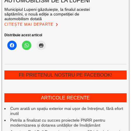
AUTOMOBILISM DE LA LUPENI
Municipiul Lupeni găzduiește, la finalul acestei
săptămîni, o nouă ediție a competiției de
automobilism dotată
CITEȘTE MAI DEPARTE
Distribuie acest articol
FII PRIETENUL NOSTRU PE FACEBOOK!
ARTICOLE RECENTE
Cum arată un spațiu exterior mai ușor de întreținut, fără efort
inutil
Petrila a finalizat cu succes proiectele PNRR pentru
modernizarea și dotarea unităților de învățământ