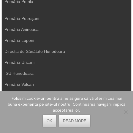
Primăria Petrila
Primăria Petroșani
Primăria Aninoasa
Primăria Lupeni
Direcția de Sănătate Hunedoara
Primăria Uricani
ISU Hunedoara
Primăria Vulcan
Folosim cookie-uri pentru a ne asigura că vă oferim cea mai
bună experiență pe site-ul nostru. Continuarea navigării implică
acceptarea lor.
OK
READ MORE