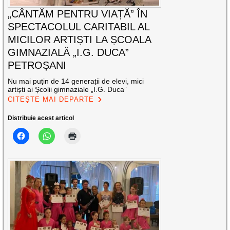
„CÂNTĂM PENTRU VIAȚĂ” ÎN
SPECTACOLUL CARITABIL AL
MICILOR ARTIȘTI LA ȘCOALA
GIMNAZIALĂ „I.G. DUCA”
PETROȘANI
Nu mai puțin de 14 generații de elevi, mici
artiști ai Școlii gimnaziale „I.G. Duca”
CITEȘTE MAI DEPARTE
Distribuie acest articol