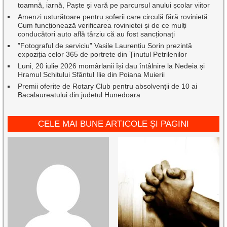
toamnă, iarnă, Paște și vară pe parcursul anului școlar viitor
Amenzi usturătoare pentru șoferii care circulă fără rovinietă:
Cum funcționează verificarea rovinietei și de ce mulți
conducători auto află târziu că au fost sancționați
”Fotograful de serviciu” Vasile Laurențiu Sorin prezintă
expoziția celor 365 de portrete din Ținutul Petrilenilor
Luni, 20 iulie 2026 momârlanii își dau întâlnire la Nedeia și
Hramul Schitului Sfântul Ilie din Poiana Muierii
Premii oferite de Rotary Club pentru absolvenții de 10 ai
Bacalaureatului din județul Hunedoara
CELE MAI BUNE ARTICOLE ȘI PAGINI