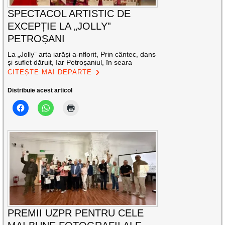
SPECTACOL ARTISTIC DE
EXCEPȚIE LA „JOLLY”
PETROȘANI
La „Jolly” arta iarăși a-nflorit, Prin cântec, dans
și suflet dăruit, Iar Petroșaniul, în seara
CITEȘTE MAI DEPARTE
Distribuie acest articol
PREMII UZPR PENTRU CELE