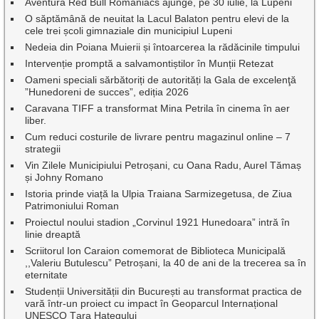
Aventura Red Bull Romaniacs ajunge, pe 30 iulie, la Lupeni
O săptămână de neuitat la Lacul Balaton pentru elevi de la
cele trei școli gimnaziale din municipiul Lupeni
Nedeia din Poiana Muierii și întoarcerea la rădăcinile timpului
Intervenție promptă a salvamontiștilor în Munții Retezat
Oameni speciali sărbătoriți de autorități la Gala de excelenţă
”Hunedoreni de succes”, ediția 2026
Caravana TIFF a transformat Mina Petrila în cinema în aer
liber.
Cum reduci costurile de livrare pentru magazinul online – 7
strategii
Vin Zilele Municipiului Petroșani, cu Oana Radu, Aurel Tămaș
și Johny Romano
Istoria prinde viață la Ulpia Traiana Sarmizegetusa, de Ziua
Patrimoniului Roman
Proiectul noului stadion „Corvinul 1921 Hunedoara” intră în
linie dreaptă
Scriitorul Ion Caraion comemorat de Biblioteca Municipală
,,Valeriu Butulescu” Petroșani, la 40 de ani de la trecerea sa în
eternitate
Studenții Universității din București au transformat practica de
vară într-un proiect cu impact în Geoparcul Internațional
UNESCO Țara Hațegului