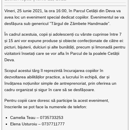
Vineri, 25 iunie 2021, la ora 16:00, în Parcul Cetății din Deva va
avea loc un eveniment special dedicat copiilor. Evenimentul se va
desfășura sub genericul ”Târgul de Zâmbete Handmade”.
În cadrul acestuia, copii și adolescenți cu vârste cuprinse între 7
și 15 ani vor expune produse și obiecte confecționate de către ei:
picturi, bijuterii, dulciuri și alte bunătăți, precum și limonadă pentru
vizitatorii însetați care se vor afla în Parcul de la poalele Cetății
Deva.
Scopul acestui târg îl reprezintă încurajarea copiilor în
dezvoltarea abilităților practice, a lucrului în echipă, dar și
învățarea noțiunilor simple de antreprenoriat, prin oferirea un
cadru organizat și sigur în care să se desfășoare.
Pentru copiii care doresc să participe la acest eveniment,
înscrierile se pot face la numerele de telefon:
Camelia Teau – 0735733253
Elena Usturoiu – 0737711777