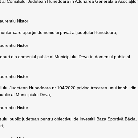
t al Consiliului Județean Hunedoara în Adunarea Generală a Asociațilo
aurențiu Nistor;
nurilor care aparțin domeniului privat al județului Hunedoara;
aurențiu Nistor;
erenuri din domeniul public al Municipiului Deva în domeniul public al
aurențiu Nistor;
liului Județean Hunedoara nr.104/2020 privind trecerea unui imobil din
ublic al Municipiului Deva;
aurențiu Nistor;
sului public județean pentru obiectivul de investiții Baza Sportivă Băcia,
rt;