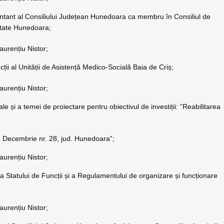
ntant al Consiliului Județean Hunedoara ca membru în Consiliul de
ătate Hunedoara;
aurențiu Nistor;
ții al Unității de Asistență Medico-Socială Baia de Criș;
aurențiu Nistor;
e și a temei de proiectare pentru obiectivul de investiții: ”Reabilitarea
. 1 Decembrie nr. 28, jud. Hunedoara”;
aurențiu Nistor;
 Statului de Funcții și a Regulamentului de organizare și funcționare
aurențiu Nistor;