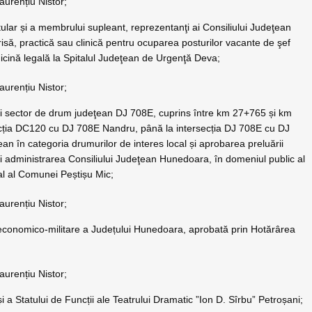
aurențiu Nistor;
lar și a membrului supleant, reprezentanţi ai Consiliului Judeţean
ă, practică sau clinică pentru ocuparea posturilor vacante de şef
edicină legală la Spitalul Judeţean de Urgenţă Deva;
aurențiu Nistor;
nui sector de drum judeţean DJ 708E, cuprins între km 27+765 și km
ția DC120 cu DJ 708E Nandru, până la intersecția DJ 708E cu DJ
an în categoria drumurilor de interes local și aprobarea preluării
şi administrarea Consiliului Judeţean Hunedoara, în domeniul public al
al al Comunei Peștișu Mic;
aurențiu Nistor;
 economico-militare a Județului Hunedoara, aprobată prin Hotărârea
aurențiu Nistor;
a Statului de Funcții ale Teatrului Dramatic ”Ion D. Sîrbu” Petroșani;