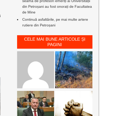
seamă de profesori emeriți ai Universității
din Petroșani au fost onorați de Facultatea
de Mine
i
Continuă asfaltările, pe mai multe artere
rutiere din Petroșani
CELE MAI BUNE ARTICOLE ȘI
PAGINI