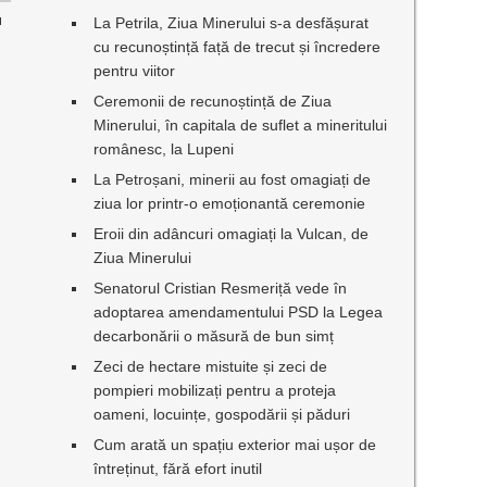
u
La Petrila, Ziua Minerului s-a desfășurat
cu recunoștință față de trecut și încredere
e
pentru viitor
Ceremonii de recunoștință de Ziua
Minerului, în capitala de suflet a mineritului
românesc, la Lupeni
La Petroșani, minerii au fost omagiați de
ziua lor printr-o emoționantă ceremonie
Eroii din adâncuri omagiați la Vulcan, de
Ziua Minerului
Senatorul Cristian Resmeriță vede în
adoptarea amendamentului PSD la Legea
decarbonării o măsură de bun simț
Zeci de hectare mistuite și zeci de
pompieri mobilizați pentru a proteja
oameni, locuințe, gospodării și păduri
Cum arată un spațiu exterior mai ușor de
întreținut, fără efort inutil