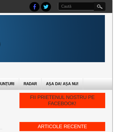
UNȚURI
RADAR
AȘA DA! AȘA NU!
FII PRIETENUL NOSTRU PE
FACEBOOK!
ARTICOLE RECENTE