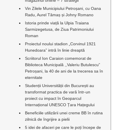
magazinul online – 7 strategii
r
Vin Zilele Municipiului Petroșani, cu Oana
Radu, Aurel Tămaș și Johny Romano
Istoria prinde viață la Ulpia Traiana
Sarmizegetusa, de Ziua Patrimoniului
Roman
Proiectul noului stadion „Corvinul 1921
Hunedoara” intră în linie dreaptă
Scriitorul Ion Caraion comemorat de
Biblioteca Municipală ,,Valeriu Butulescu”
Petroșani, la 40 de ani de la trecerea sa în
eternitate
Studenții Universității din București au
transformat practica de vară într-un
proiect cu impact în Geoparcul
Internațional UNESCO Țara Hațegului
Beneficiile utilizării unei creme BB în rutina
zilnică de îngrijire a pielii
5 idei de afaceri pe care le poți începe de