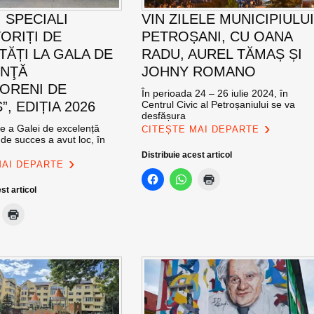
 SPECIALI
VIN ZILELE MUNICIPIULU
ORIȚI DE
PETROȘANI, CU OANA
TĂȚI LA GALA DE
RADU, AUREL TĂMAȘ ȘI
ENŢĂ
JOHNY ROMANO
ORENI DE
În perioada 24 – 26 iulie 2024, în
, EDIȚIA 2026
Centrul Civic al Petroșaniului se va
desfășura
ie a Galei de excelență
CITEȘTE MAI DEPARTE
de succes a avut loc, în
Distribuie acest articol
MAI DEPARTE
st articol