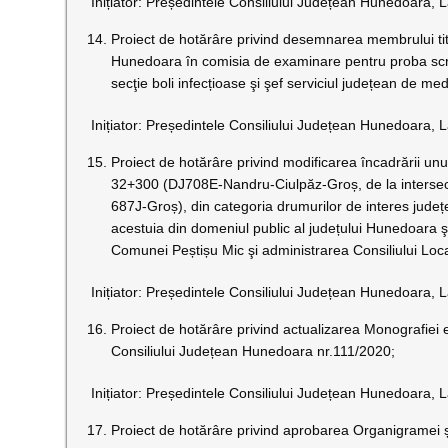
Inițiator: Președintele Consiliului Județean Hunedoara, L
Proiect de hotărâre privind desemnarea membrului titu
Hunedoara în comisia de examinare pentru proba scris
secţie boli infecțioase şi şef serviciul județean de m
Inițiator: Președintele Consiliului Județean Hunedoara, L
Proiect de hotărâre privind modificarea încadrării u
32+300 (DJ708E-Nandru-Ciulpăz-Groș, de la intersec
687J-Groș), din categoria drumurilor de interes județe
acestuia din domeniul public al județului Hunedoara 
Comunei Peștișu Mic şi administrarea Consiliului Loc
Inițiator: Președintele Consiliului Județean Hunedoara, L
Proiect de hotărâre privind actualizarea Monografiei
Consiliului Județean Hunedoara nr.111/2020;
Inițiator: Președintele Consiliului Județean Hunedoara, L
Proiect de hotărâre privind aprobarea Organigramei și 