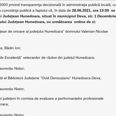
/2003 privind transparenţa decizională în administraţia publică locală, c
la cunostinţa publică a faptului că, în data de
28.06.2021, ora 13:00 se
lui Județean Hunedoara, situat în municipiul Deva, str. 1 Decembri
iului Jude
ț
ean Hunedoara, cu următoarea ordine de zi:
tățean de onoare al județului Hunedoara” domnului Valerian-Nicolae
ra, Bădin Ion;
de Excelență” veteranilor de război din județul Hunedoara;
aurențiu Nistor;
cții al Bibliotecii Județene ”Ovid Densușianu” Hunedoara-Deva;
aurențiu Nistor;
ri județeni în comisia de evaluare a performanțelor profesionale
doara;
aurențiu Nistor;