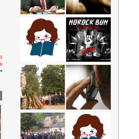
 1
ti
»