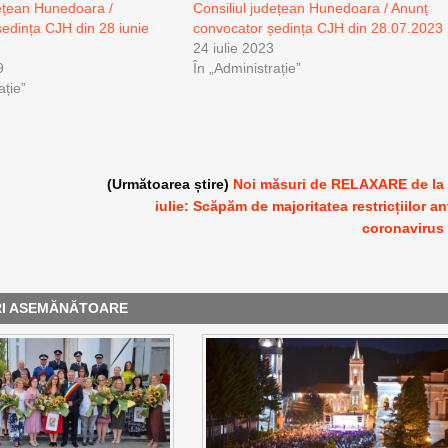
dețean Hunedoara /
Consiliul județean Hunedoara / Anunț
edința CJH din 28 iunie
convocator ședința CJH din 28.07.2023
24 iulie 2023
9
În „Administrație”
ație”
(Următoarea știre)
Noi măsuri de RELAXARE de la
iulie: Scăpăm de majoritatea restricțiilor an
coronavirus
RI ASEMĂNĂTOARE