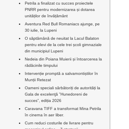
Petrila a finalizat cu succes proiectele
PNRR pentru modernizarea și dotarea
unităților de învățământ
Aventura Red Bull Romaniacs ajunge, pe
30 iulie, la Lupeni
O săptămână de neuitat la Lacul Balaton
pentru elevi de la cele trei școli gimnaziale
din municipiul Lupeni
Nedeia din Poiana Muierii și întoarcerea la
rădăcinile timpului
Intervenție promptă a salvamontiștilor în
Munții Retezat
Oameni speciali sărbătoriți de autorități la
Gala de excelenţă ”Hunedoreni de
succes”, ediția 2026
Caravana TIFF a transformat Mina Petrila
în cinema în aer liber.
Cum reduci costurile de livrare pentru