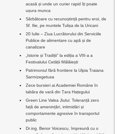
acasă și unde un curier rapid îți poate
ușura munca
Sărbătoare cu recunoștință pentru eroi, de
Sf. Ilie, pe muntele Tulișa de la Uricani
20 Iulie – Ziua Lucrătorului din Serviciile
Publice de alimentare cu apă și de
canalizare
„Istorie și Tradiții” la ediția a VIII-a a
Festivalului Cetății Mălăiești
Patrimoniul fără frontiere la Ulpia Traiana
Sarmizegetusa
Zece bursieri ai Academiei Române în
tabăra de vară din Țara Hațegului
Green Line Valea Jiului: Toleranță zero
față de amenințări, intimidări și
comportamente agresive în transportul
public
Dr.ing. Benor Voicescu, împreună cu o