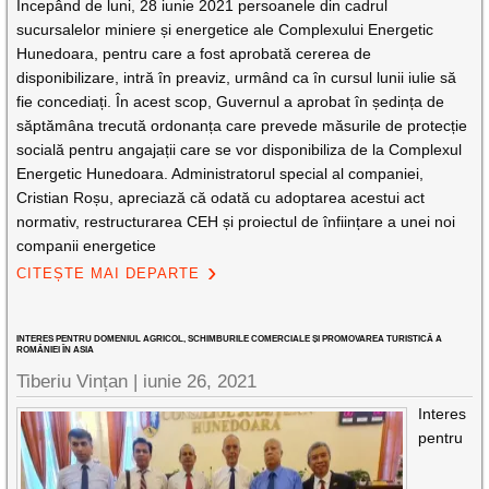
Începând de luni, 28 iunie 2021 persoanele din cadrul
sucursalelor miniere și energetice ale Complexului Energetic
Hunedoara, pentru care a fost aprobată cererea de
disponibilizare, intră în preaviz, urmând ca în cursul lunii iulie să
fie concediați. În acest scop, Guvernul a aprobat în ședința de
săptămâna trecută ordonanța care prevede măsurile de protecție
socială pentru angajații care se vor disponibiliza de la Complexul
Energetic Hunedoara. Administratorul special al companiei,
Cristian Roșu, apreciază că odată cu adoptarea acestui act
normativ, restructurarea CEH și proiectul de înființare a unei noi
companii energetice
CITEȘTE MAI DEPARTE
INTERES PENTRU DOMENIUL AGRICOL, SCHIMBURILE COMERCIALE ȘI PROMOVAREA TURISTICĂ A
ROMÂNIEI ÎN ASIA
Tiberiu Vințan |
iunie 26, 2021
Interes
pentru