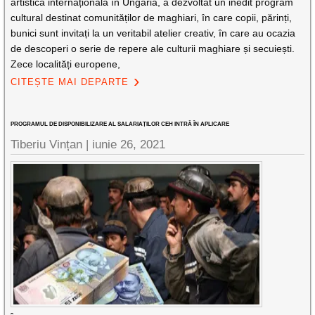
artistică internațională în Ungaria, a dezvoltat un inedit program
cultural destinat comunităților de maghiari, în care copii, părinți,
bunici sunt invitați la un veritabil atelier creativ, în care au ocazia
de descoperi o serie de repere ale culturii maghiare și secuiești.
Zece localități europene,
CITEȘTE MAI DEPARTE
PROGRAMUL DE DISPONIBILIZARE AL SALARIAȚILOR CEH INTRĂ ÎN APLICARE
Tiberiu Vințan |
iunie 26, 2021