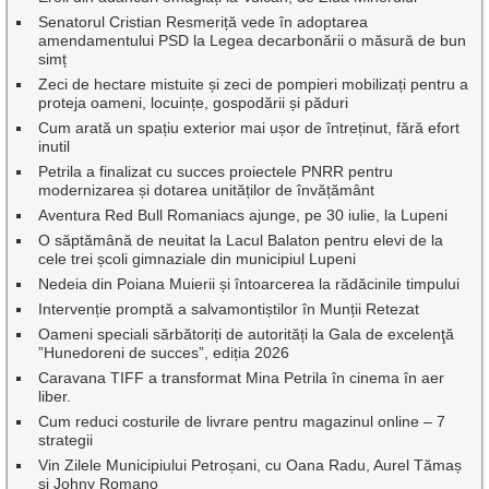
Senatorul Cristian Resmeriță vede în adoptarea
amendamentului PSD la Legea decarbonării o măsură de bun
simț
Zeci de hectare mistuite și zeci de pompieri mobilizați pentru a
proteja oameni, locuințe, gospodării și păduri
Cum arată un spațiu exterior mai ușor de întreținut, fără efort
inutil
Petrila a finalizat cu succes proiectele PNRR pentru
modernizarea și dotarea unităților de învățământ
Aventura Red Bull Romaniacs ajunge, pe 30 iulie, la Lupeni
O săptămână de neuitat la Lacul Balaton pentru elevi de la
cele trei școli gimnaziale din municipiul Lupeni
Nedeia din Poiana Muierii și întoarcerea la rădăcinile timpului
Intervenție promptă a salvamontiștilor în Munții Retezat
Oameni speciali sărbătoriți de autorități la Gala de excelenţă
”Hunedoreni de succes”, ediția 2026
Caravana TIFF a transformat Mina Petrila în cinema în aer
liber.
Cum reduci costurile de livrare pentru magazinul online – 7
strategii
Vin Zilele Municipiului Petroșani, cu Oana Radu, Aurel Tămaș
și Johny Romano