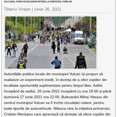
VULCANUL PUNE UN BULEVARD ÎNTREG LA DISPOZIȚIA COPIILOR
Tiberiu Vințan |
iunie 26, 2021
Autoritățile publice locale din municipiul Vulcan își propun să
realizeze un experiment inedit, în dorința de a oferi copiilor din
localitate oportunități suplimentare pentru timpul liber. Astfel,
începând de astăzi, 26 iunie 2021 începând cu ora 18:00 și până
duminică 27 iunie 2021 ora 22:00, Bulevardul Mihai Viteazu din
centrul municipiul Vulcan va fi închis circulației rutiere, pentru
toate tipurile de autovehicule. Măsura vine la inițiativa primarului
Cristian Merișanu care apreciază că dorește să ofere copiilor din