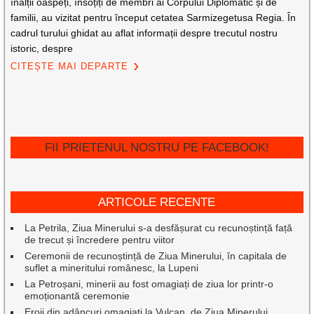
înalții oaspeți, însoțiți de membri ai Corpului Diplomatic și de
familii, au vizitat pentru început cetatea Sarmizegetusa Regia. În
cadrul turului ghidat au aflat informații despre trecutul nostru
istoric, despre
CITEȘTE MAI DEPARTE
FII PRIETENUL NOSTRU PE FACEBOOK!
ARTICOLE RECENTE
La Petrila, Ziua Minerului s-a desfășurat cu recunoștință față
de trecut și încredere pentru viitor
Ceremonii de recunoștință de Ziua Minerului, în capitala de
suflet a mineritului românesc, la Lupeni
La Petroșani, minerii au fost omagiați de ziua lor printr-o
emoționantă ceremonie
Eroii din adâncuri omagiați la Vulcan, de Ziua Minerului