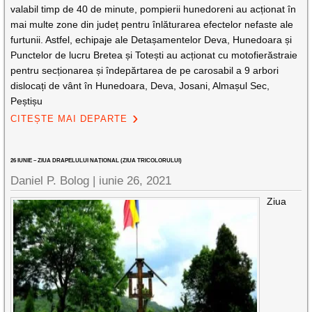
valabil timp de 40 de minute, pompierii hunedoreni au acționat în
mai multe zone din județ pentru înlăturarea efectelor nefaste ale
furtunii. Astfel, echipaje ale Detașamentelor Deva, Hunedoara și
Punctelor de lucru Bretea și Totești au acționat cu motofierăstraie
pentru secționarea și îndepărtarea de pe carosabil a 9 arbori
dislocați de vânt în Hunedoara, Deva, Josani, Almașul Sec,
Peștișu
CITEȘTE MAI DEPARTE
26 IUNIE – ZIUA DRAPELULUI NAȚIONAL (ZIUA TRICOLORULUI)
Daniel P. Bolog |
iunie 26, 2021
Ziua