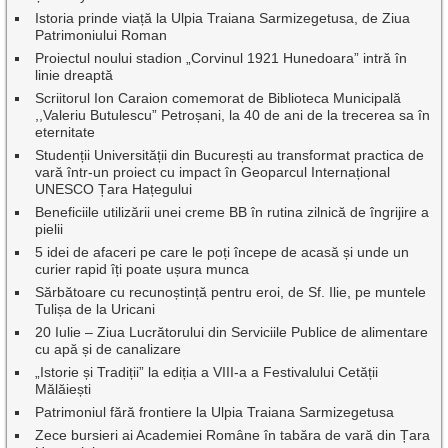
Istoria prinde viață la Ulpia Traiana Sarmizegetusa, de Ziua
Patrimoniului Roman
Proiectul noului stadion „Corvinul 1921 Hunedoara” intră în
linie dreaptă
Scriitorul Ion Caraion comemorat de Biblioteca Municipală
,,Valeriu Butulescu” Petroșani, la 40 de ani de la trecerea sa în
eternitate
Studenții Universității din București au transformat practica de
vară într-un proiect cu impact în Geoparcul Internațional
UNESCO Țara Hațegului
Beneficiile utilizării unei creme BB în rutina zilnică de îngrijire a
pielii
5 idei de afaceri pe care le poți începe de acasă și unde un
curier rapid îți poate ușura munca
Sărbătoare cu recunoștință pentru eroi, de Sf. Ilie, pe muntele
Tulișa de la Uricani
20 Iulie – Ziua Lucrătorului din Serviciile Publice de alimentare
cu apă și de canalizare
„Istorie și Tradiții” la ediția a VIII-a a Festivalului Cetății
Mălăiești
Patrimoniul fără frontiere la Ulpia Traiana Sarmizegetusa
Zece bursieri ai Academiei Române în tabăra de vară din Țara