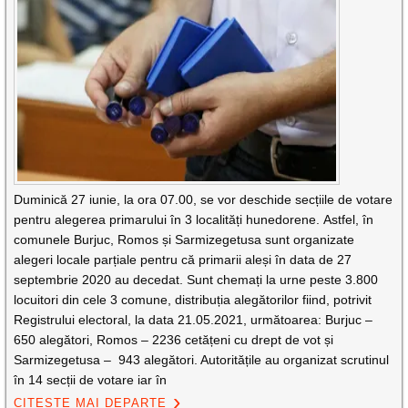
Duminică 27 iunie, la ora 07.00, se vor deschide secțiile de votare
pentru alegerea primarului în 3 localități hunedorene. Astfel, în
comunele Burjuc, Romos și Sarmizegetusa sunt organizate
alegeri locale parțiale pentru că primarii aleși în data de 27
septembrie 2020 au decedat. Sunt chemați la urne peste 3.800
locuitori din cele 3 comune, distribuția alegătorilor fiind, potrivit
Registrului electoral, la data 21.05.2021, următoarea: Burjuc –
650 alegători, Romos – 2236 cetățeni cu drept de vot și
Sarmizegetusa – 943 alegători. Autoritățile au organizat scrutinul
în 14 secții de votare iar în
CITEȘTE MAI DEPARTE