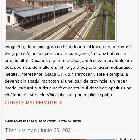
imaginăm, de obicei, gara ca fiind doar acel loc de unde trenurile
vin și pleacă, un loc prin care trecem și noi, în tranzit, dintr-un
oraș în altul. Dacă însă, pentru o clipă, am fi ceva mai atenți, am
descoperi că, de multe ori, într-o gară poți afla lucruri nebănuite,
inedite, interesante. Stația CFR din Petroșani, spre exemplu, a
devenit din spațiul monoton al unei gări de provincie, un reper
istoric, cultural și turistic perfect pentru a-ți deschide apetitul unei
călătorii prin vârstele Văii Jiului sau prin mirificul spațiu
CITEȘTE MAI DEPARTE
SĂRBĂTOARE FĂRĂ EGAL, DE SÂNZIENE, LA STRAJA LUPENI
Tiberiu Vințan |
iunie 26, 2021
Sute de