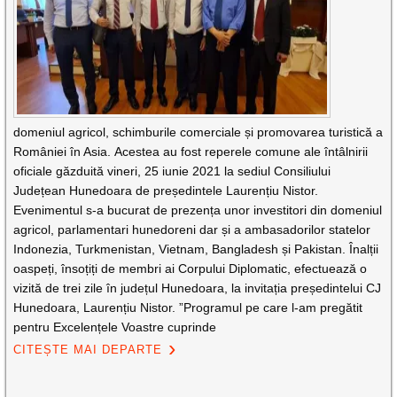
domeniul agricol, schimburile comerciale și promovarea turistică a
României în Asia. Acestea au fost reperele comune ale întâlnirii
oficiale găzduită vineri, 25 iunie 2021 la sediul Consiliului
Județean Hunedoara de președintele Laurențiu Nistor.
Evenimentul s-a bucurat de prezența unor investitori din domeniul
agricol, parlamentari hunedoreni dar și a ambasadorilor statelor
Indonezia, Turkmenistan, Vietnam, Bangladesh și Pakistan. Înalții
oaspeți, însoțiți de membri ai Corpului Diplomatic, efectuează o
vizită de trei zile în județul Hunedoara, la invitația președintelui CJ
Hunedoara, Laurențiu Nistor. ”Programul pe care l-am pregătit
pentru Excelențele Voastre cuprinde
CITEȘTE MAI DEPARTE