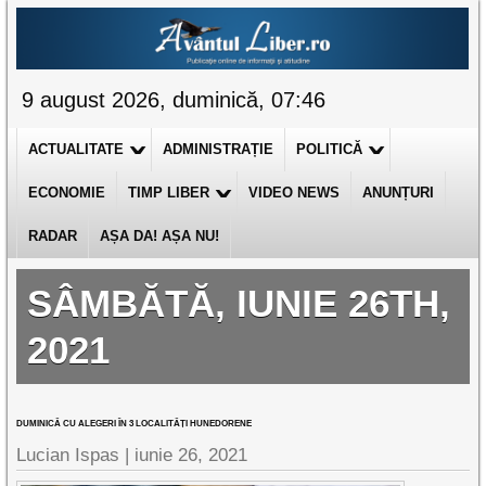
9 august 2026, duminică, 07:46
ACTUALITATE
ADMINISTRAȚIE
POLITICĂ
ECONOMIE
TIMP LIBER
VIDEO NEWS
ANUNȚURI
RADAR
AȘA DA! AȘA NU!
SÂMBĂTĂ, IUNIE 26TH,
2021
DUMINICĂ CU ALEGERI ÎN 3 LOCALITĂȚI HUNEDORENE
Lucian Ispas |
iunie 26, 2021