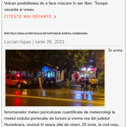
Vulcan posibilitatea de a face mișcare în aer liber. ”Începe
vacanța și vreau
CITEȘTE MAI DEPARTE
EFECTELE CODULUI PORTOCALIU DE FURTUNĂ ÎN JUDEȚUL HUNEDOARA
Lucian Ispas |
iunie 26, 2021
În urma
fenomenelor meteo periculoase cuantificate de meteorologi la
nivelul codului portocaliu de furtuni și vreme rea din județul
Hunedoara, revizuit în seara zilei de vineri, 25 iunie, la cod roșu,