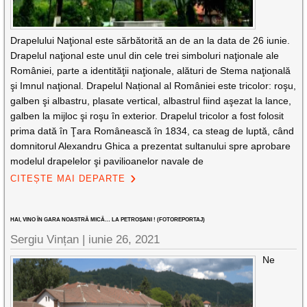
Drapelului Naţional este sărbătorită an de an la data de 26 iunie.
Drapelul naţional este unul din cele trei simboluri naţionale ale
României, parte a identităţii naţionale, alături de Stema naţională
şi Imnul naţional. Drapelul Național al României este tricolor: roşu,
galben şi albastru, plasate vertical, albastrul fiind aşezat la lance,
galben la mijloc şi roşu în exterior. Drapelul tricolor a fost folosit
prima dată în Ţara Românească în 1834, ca steag de luptă, când
domnitorul Alexandru Ghica a prezentat sultanului spre aprobare
modelul drapelelor şi pavilioanelor navale de
CITEȘTE MAI DEPARTE
HAI, VINO ÎN GARA NOASTRĂ MICĂ… LA PETROȘANI ! (FOTOREPORTAJ)
Sergiu Vințan |
iunie 26, 2021
Ne