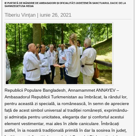
IE PURTATĂ DE MÂNDRIE DE AMBASADORI ȘI OFICIALITĂȚI JUDEȚENE ÎN SANCTUARUL DACIC DE LA
SARMIZEGETUSA REGIA
Tiberiu Vințan |
iunie 26, 2021
Republicii Populare Bangladesh, Annamammet ANNAYEV –
Ambasadorul Republicii Turkmenistan au îmbrăcat, la rândul lor,
pentru această zi specială, ia românească, în semn de apreciere
față de acest simbol universal al tradiției românești, exprimându-
și admirația pentru unicitatea, eleganța dar și confortul acestui
element vestimentar, mai ales în zilele caniculare. Îmbrăcați
astfel, în ia noastră tradițională primită în dar la sosirea în județ,