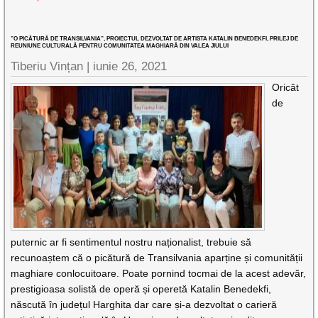
”O PICĂTURĂ DE TRANSILVANIA”, PROIECTUL DEZVOLTAT DE ARTISTA KATALIN BENEDEKFI, PRILEJ DE
REUNIUNE CULTURALĂ PENTRU COMUNITATEA MAGHIARĂ DIN VALEA JIULUI
Tiberiu Vințan |
iunie 26, 2021
Oricât
de
puternic ar fi sentimentul nostru naționalist, trebuie să
recunoaștem că o picătură de Transilvania aparține și comunității
maghiare conlocuitoare. Poate pornind tocmai de la acest adevăr,
prestigioasa solistă de operă și operetă Katalin Benedekfi,
născută în județul Harghita dar care și-a dezvoltat o carieră