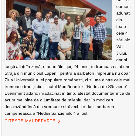
oameni
adunați
din
toate
cele 4
zări ale
Văii
Jiului,
dar și
turiști aflați în zonă, s-au întâlnit joi, 24 iunie, în frumoasa stațiune
Straja din municipiul Lupeni, pentru a sărbători împreună nu doar
Ziua Universală a Iei populare românești, ci și una dintre cele mai
frumoase tradiții din Ținutul Momârlanilor: ”Nedeia de Sânziene”.
Eveniment adânc înrădăcinat în timp, atestat documentar încă de
acum mai bine de o jumătate de mileniu, dar în mod cert
descinzând încă din vremurile străvechilor daci, serbarea
câmpenească a ”Nedeii Sânzienelor” a fost
CITEȘTE MAI DEPARTE