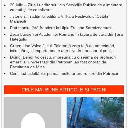
20 Iulie – Ziua Lucrătorului din Serviciile Publice de alimentare
cu apă și de canalizare
„Istorie și Tradiții” la ediția a VIII-a a Festivalului Cetății
Mălăiești
Patrimoniul fără frontiere la Ulpia Traiana Sarmizegetusa
Zece bursieri ai Academiei Române în tabăra de vară din Țara
Hațegului
Green Line Valea Jiului: Toleranță zero față de amenințări,
intimidări și comportamente agresive în transportul public
Dr.ing. Benor Voicescu, împreună cu o seamă de profesori
emeriți ai Universității din Petroșani au fost onorați de
Facultatea de Mine
Continuă asfaltările, pe mai multe artere rutiere din Petroșani
CELE MAI BUNE ARTICOLE ȘI PAGINI