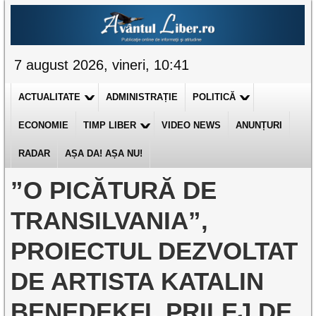
7 august 2026, vineri, 10:41
ACTUALITATE
ADMINISTRAȚIE
POLITICĂ
ECONOMIE
TIMP LIBER
VIDEO NEWS
ANUNȚURI
RADAR
AȘA DA! AȘA NU!
”O PICĂTURĂ DE
TRANSILVANIA”,
PROIECTUL DEZVOLTAT
DE ARTISTA KATALIN
BENEDEKFI, PRILEJ DE