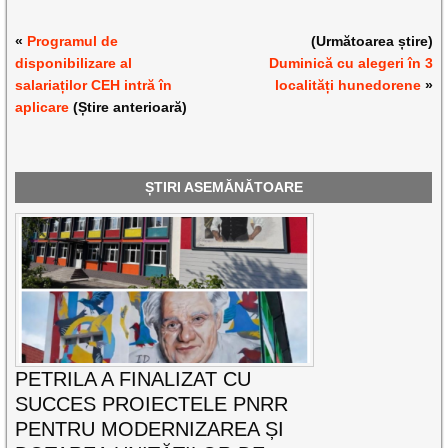
«
Programul de
(Următoarea știre)
disponibilizare al
Duminică cu alegeri în 3
salariaților CEH intră în
localități hunedorene
»
aplicare
(Știre anterioară)
ȘTIRI ASEMĂNĂTOARE
PETRILA A FINALIZAT CU
SUCCES PROIECTELE PNRR
PENTRU MODERNIZAREA ȘI