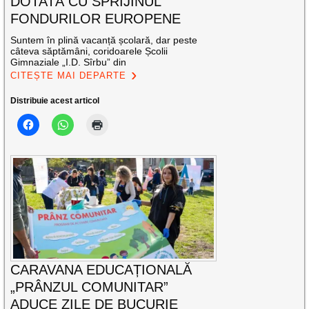
DOTATĂ CU SPRIJINUL
FONDURILOR EUROPENE
Suntem în plină vacanță școlară, dar peste
câteva săptămâni, coridoarele Școlii
Gimnaziale „I.D. Sîrbu” din
CITEȘTE MAI DEPARTE
Distribuie acest articol
CARAVANA EDUCAȚIONALĂ
„PRÂNZUL COMUNITAR”
ADUCE ZILE DE BUCURIE