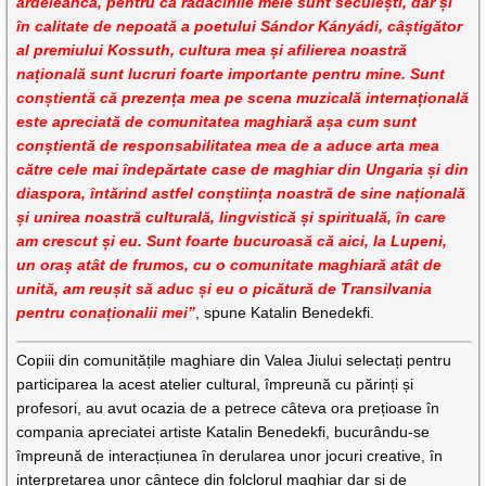
ardeleancă, pentru că rădăcinile mele sunt secuiești, dar și
în calitate de nepoată a poetului Sándor Kányádi, câștigător
al premiului Kossuth, cultura mea și afilierea noastră
națională sunt lucruri foarte importante pentru mine. Sunt
conștientă că prezența mea pe scena muzicală internațională
este apreciată de comunitatea maghiară așa cum sunt
conștientă de responsabilitatea mea de a aduce arta mea
către cele mai îndepărtate case de maghiar din Ungaria și din
diaspora, întărind astfel conștiința noastră de sine națională
și unirea noastră culturală, lingvistică și spirituală, în care
am crescut și eu. Sunt foarte bucuroasă că aici, la Lupeni,
un oraș atât de frumos, cu o comunitate maghiară atât de
unită, am reușit să aduc și eu o picătură de Transilvania
pentru conaționalii mei”
, spune Katalin Benedekfi.
Copiii din comunitățile maghiare din Valea Jiului selectați pentru
participarea la acest atelier cultural, împreună cu părinți și
profesori, au avut ocazia de a petrece câteva ora prețioase în
compania apreciatei artiste Katalin Benedekfi, bucurându-se
împreună de interacțiunea în derularea unor jocuri creative, în
interpretarea unor cântece din folclorul maghiar dar și de