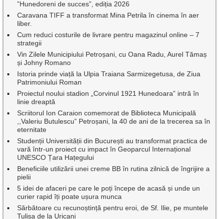
”Hunedoreni de succes”, ediția 2026
Caravana TIFF a transformat Mina Petrila în cinema în aer
liber.
Cum reduci costurile de livrare pentru magazinul online – 7
strategii
Vin Zilele Municipiului Petroșani, cu Oana Radu, Aurel Tămaș
și Johny Romano
Istoria prinde viață la Ulpia Traiana Sarmizegetusa, de Ziua
Patrimoniului Roman
Proiectul noului stadion „Corvinul 1921 Hunedoara” intră în
linie dreaptă
Scriitorul Ion Caraion comemorat de Biblioteca Municipală
,,Valeriu Butulescu” Petroșani, la 40 de ani de la trecerea sa în
eternitate
Studenții Universității din București au transformat practica de
vară într-un proiect cu impact în Geoparcul Internațional
UNESCO Țara Hațegului
Beneficiile utilizării unei creme BB în rutina zilnică de îngrijire a
pielii
5 idei de afaceri pe care le poți începe de acasă și unde un
curier rapid îți poate ușura munca
Sărbătoare cu recunoștință pentru eroi, de Sf. Ilie, pe muntele
Tulișa de la Uricani