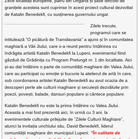
Zece localități europene, patru din Ungaria și șase dincolo de
granițele acesteia sunt cuprinse în acest proiect cultural dezvoltat
de Katalin Benedekfi, cu susținerea guvernului ungar.
Zilele trecute,
programul care se
intitulează ”O picătură de Transilavania” a ajuns și în comunitatea
maghiară a Văii Jiului, care s-a reunit pentru întâlnirea cu
îndrăgita artistă Katalin Benedekfi la Lupeni, evenimentul fiind
găzduit de Grădinița cu Program Prelungit nr. 1 din localitate. Aici
și-au dat întâlnire o parte de comunității maghiare din Valea Jiului,
care au participat cu emoție și bucurie la atelierul de artă în care,
sub coordonarea artistei Katalin Benedekfi au avut ocazia de a
descoperi perle ale culturii maghiare și secuiești dezvăluite prin
poezii, povești, balade, dansuri populare și cântece populare.
Katalin Benedekfi nu este la prima întâlnire cu Valea Jiului.
Aceasta a mai fost prezentă aici, în urmă cu 3 ani, la
evenimentele culturale prilejuite de ”Zilele Culturii Maghiare”,
atunci la invitația unchiului său, David Benedekfi, liderul
comunității maghiare din municipiul Lupeni.
”În calitate de