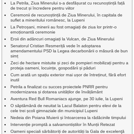
La Petrila, Ziua Minerului s-a desfășurat cu recunoștință față
de trecut și încredere pentru viitor
Ceremonii de recunoștință de Ziua Minerului, în capitala de
suflet a mineritului românesc, la Lupeni
La Petroșani, minerii au fost omagiați de ziua lor printr-o
emoționantă ceremonie
Eroii din adâncuri omagiați la Vulcan, de Ziua Minerului
Senatorul Cristian Resmeriță vede în adoptarea
amendamentului PSD la Legea decarbonării o măsură de bun
simț
Zeci de hectare mistuite și zeci de pompieri mobilizați pentru a
proteja oameni, locuințe, gospodării și păduri
Cum arată un spațiu exterior mai ușor de întreținut, fără efort
inutil
Petrila a finalizat cu succes proiectele PNRR pentru
modernizarea și dotarea unităților de învățământ
Aventura Red Bull Romaniacs ajunge, pe 30 iulie, la Lupeni
O săptămână de neuitat la Lacul Balaton pentru elevi de la
cele trei școli gimnaziale din municipiul Lupeni
Nedeia din Poiana Muierii și întoarcerea la rădăcinile timpului
Intervenție promptă a salvamontiștilor în Munții Retezat
Oameni speciali sărbătoriți de autorități la Gala de excelenţă