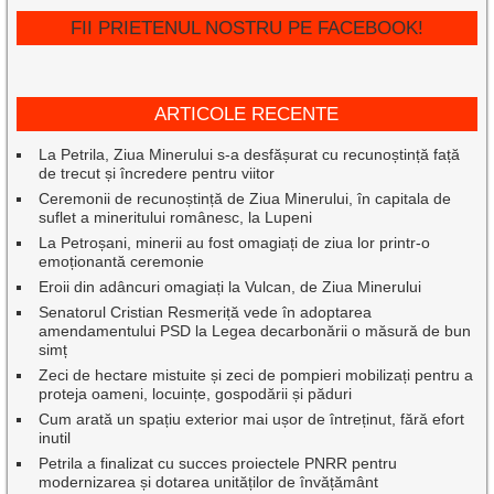
FII PRIETENUL NOSTRU PE FACEBOOK!
ARTICOLE RECENTE
La Petrila, Ziua Minerului s-a desfășurat cu recunoștință față
de trecut și încredere pentru viitor
Ceremonii de recunoștință de Ziua Minerului, în capitala de
suflet a mineritului românesc, la Lupeni
La Petroșani, minerii au fost omagiați de ziua lor printr-o
emoționantă ceremonie
Eroii din adâncuri omagiați la Vulcan, de Ziua Minerului
Senatorul Cristian Resmeriță vede în adoptarea
amendamentului PSD la Legea decarbonării o măsură de bun
simț
Zeci de hectare mistuite și zeci de pompieri mobilizați pentru a
proteja oameni, locuințe, gospodării și păduri
Cum arată un spațiu exterior mai ușor de întreținut, fără efort
inutil
Petrila a finalizat cu succes proiectele PNRR pentru
modernizarea și dotarea unităților de învățământ