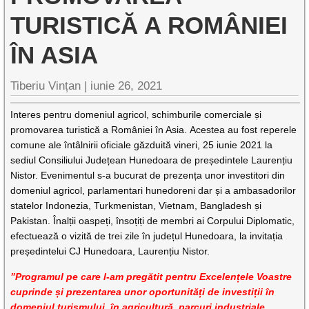
TURISTICĂ A ROMÂNIEI
ÎN ASIA
Tiberiu Vințan |
iunie 26, 2021
Interes pentru domeniul agricol, schimburile comerciale și
promovarea turistică a României în Asia. Acestea au fost reperele
comune ale întâlnirii oficiale găzduită vineri, 25 iunie 2021 la
sediul Consiliului Județean Hunedoara de președintele Laurențiu
Nistor. Evenimentul s-a bucurat de prezența unor investitori din
domeniul agricol, parlamentari hunedoreni dar și a ambasadorilor
statelor Indonezia, Turkmenistan, Vietnam, Bangladesh și
Pakistan. Înalții oaspeți, însoțiți de membri ai Corpului Diplomatic,
efectuează o vizită de trei zile în județul Hunedoara, la invitația
președintelui CJ Hunedoara, Laurențiu Nistor.
”Programul pe care l-am pregătit pentru Excelențele Voastre
cuprinde și prezentarea unor oportunități de investiții în
domeniul turismului, în agricultură, parcuri industriale.