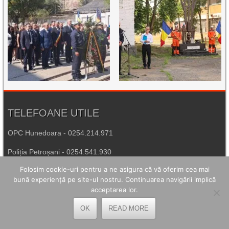
TELEFOANE UTILE
OPC Hunedoara - 0254.214.971
Poliția Petroșani - 0254.541.930
Folosim cookie-uri pentru a ne asigura că vă oferim cea mai
Agenția de Protecția Mediului Hunedoara - 0254.215.445
bună experiență pe site-ul nostru. Continuarea navigării implică
Spitalul de Urgență Petroșani - 0254.544.321
acceptarea lor.
Număr Unic de Urgență - 112
OK
READ MORE