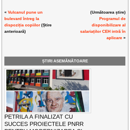
«
Vulcanul pune un
(Următoarea știre)
bulevard întreg la
Programul de
dispoziția copiilor
(Știre
disponibilizare al
anterioară)
salariaților CEH intră în
aplicare
»
ȘTIRI ASEMĂNĂTOARE
PETRILA A FINALIZAT CU
SUCCES PROIECTELE PNRR