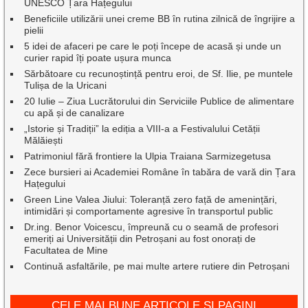
UNESCO Țara Hațegului
Beneficiile utilizării unei creme BB în rutina zilnică de îngrijire a
pielii
5 idei de afaceri pe care le poți începe de acasă și unde un
curier rapid îți poate ușura munca
Sărbătoare cu recunoștință pentru eroi, de Sf. Ilie, pe muntele
Tulișa de la Uricani
20 Iulie – Ziua Lucrătorului din Serviciile Publice de alimentare
cu apă și de canalizare
„Istorie și Tradiții” la ediția a VIII-a a Festivalului Cetății
Mălăiești
Patrimoniul fără frontiere la Ulpia Traiana Sarmizegetusa
Zece bursieri ai Academiei Române în tabăra de vară din Țara
Hațegului
Green Line Valea Jiului: Toleranță zero față de amenințări,
intimidări și comportamente agresive în transportul public
Dr.ing. Benor Voicescu, împreună cu o seamă de profesori
emeriți ai Universității din Petroșani au fost onorați de
Facultatea de Mine
Continuă asfaltările, pe mai multe artere rutiere din Petroșani
CELE MAI BUNE ARTICOLE ȘI PAGINI