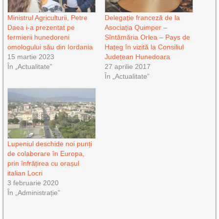
Ministrul Agriculturii, Petre
Delegație franceză de la
Daea i-a prezentat pe
Asociația Quimper –
fermierii hunedoreni
Sîntămăria Orlea – Pays de
omologului său din Iordania
Hațeg în vizită la Consiliul
15 martie 2023
Județean Hunedoara
În „Actualitate”
27 aprilie 2017
În „Actualitate”
Lupeniul deschide noi punți
de colaborare în Europa,
prin înfrățirea cu orașul
italian Locri
3 februarie 2020
În „Administrație”