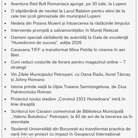
Aventura Red Bull Romaniacs ajunge, pe 30 iulie, la Lupeni
O săptămână de neuitat la Lacul Balaton pentru elevi de la
cele trei școli gimnaziale din municipiul Lupeni
Nedeia din Poiana Muierii și întoarcerea la rădăcinile timpului
Intervenție promptă a salvamontiștilor în Munții Retezat
Oameni speciali sărbătoriți de autorități la Gala de excelenţă
”Hunedoreni de succes”, ediția 2026
Caravana TIFF a transformat Mina Petrila în cinema în aer
liber.
Cum reduci costurile de livrare pentru magazinul online – 7
strategii
Vin Zilele Municipiului Petroșani, cu Oana Radu, Aurel Tămaș
și Johny Romano
Istoria prinde viață la Ulpia Traiana Sarmizegetusa, de Ziua
Patrimoniului Roman
Proiectul noului stadion „Corvinul 1921 Hunedoara” intră în
linie dreaptă
Scriitorul Ion Caraion comemorat de Biblioteca Municipală
,,Valeriu Butulescu” Petroșani, la 40 de ani de la trecerea sa în
eternitate
Studenții Universității din București au transformat practica de
vară într-un proiect cu impact în Geoparcul Internațional