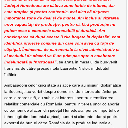
Județul Hunedoara are câteva zone fertile de interes, dar
este propice și pentru zootehnie, mai ales că deținem
importante zone de deal și de munte. Am inclus și vizitarea
unor capacități de producție, pentru că fără producție nu
putem avea o economie sustenabilă și durabilă. Am
convingerea că după aceste 3 zile bogate în deplasări, vom
identifica proiecte comune din care vom avea cu toții de
câștigat. Încheierea de parteneriate la nivel administrativ și
al mediului de afaceri va fi un prim pas spre o colaborare
îndelungată și fructuoasă”
,
se arată în mesajul de bun-venit
transmis de către președintele Laurențiu Nistor, în debutul
întâlnirii.
Ambasadorii celor cinci state asiatice care au misiuni diplomatice
la București au vorbit despre domeniile de interes ale țărilor pe
care le reprezintă, au subliniat interesul pentru intensificarea
relațiilor comerciale cu România, pentru inițierea unor colaborări
cu oameni de afaceri din județul Hunedoara, pentru importul de
tehnologii din domeniul agricol, bunuri și alimente, dar și pentru
exportul de bunuri către România de la produse industriale,