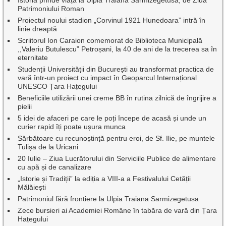
Patrimoniului Roman
Proiectul noului stadion „Corvinul 1921 Hunedoara” intră în
linie dreaptă
Scriitorul Ion Caraion comemorat de Biblioteca Municipală
,,Valeriu Butulescu” Petroșani, la 40 de ani de la trecerea sa în
eternitate
Studenții Universității din București au transformat practica de
vară într-un proiect cu impact în Geoparcul Internațional
UNESCO Țara Hațegului
Beneficiile utilizării unei creme BB în rutina zilnică de îngrijire a
pielii
5 idei de afaceri pe care le poți începe de acasă și unde un
curier rapid îți poate ușura munca
Sărbătoare cu recunoștință pentru eroi, de Sf. Ilie, pe muntele
Tulișa de la Uricani
20 Iulie – Ziua Lucrătorului din Serviciile Publice de alimentare
cu apă și de canalizare
„Istorie și Tradiții” la ediția a VIII-a a Festivalului Cetății
Mălăiești
Patrimoniul fără frontiere la Ulpia Traiana Sarmizegetusa
Zece bursieri ai Academiei Române în tabăra de vară din Țara
Hațegului