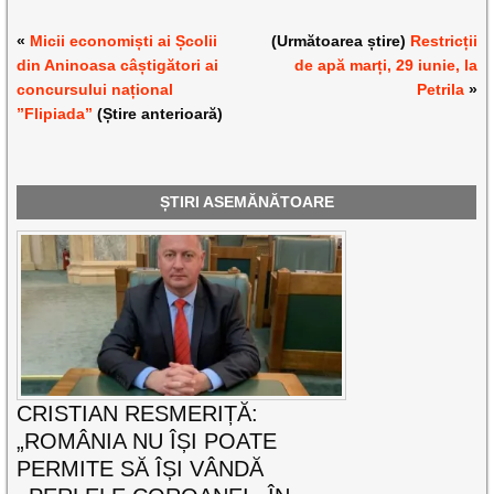
«
Micii economiști ai Școlii
(Următoarea știre)
Restricții
din Aninoasa câștigători ai
de apă marți, 29 iunie, la
concursului național
Petrila
»
”Flipiada”
(Știre anterioară)
ȘTIRI ASEMĂNĂTOARE
CRISTIAN RESMERIȚĂ:
„ROMÂNIA NU ÎȘI POATE
PERMITE SĂ ÎȘI VÂNDĂ