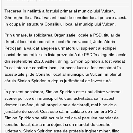
Trecerea în neființă a fostului primar al municipiului Vulcan,
Gheorghe Ile a lăsat vacant locul de consilier local pe care acesta
în ocupa în structura Consiliului local al municipiului Vulcan.
Prin urmare, la solicitarea Organizației locale a PSD, titular de
drept al locului de consilier local rămas vacant, Judecătoria
Petroșani a validat alegerea următorului supleant al echipei
social-democraților din lista prezentată de PSD în alegerile locale
din septembrie 2020. Astfel, dr.ing. Simion Spiridon a fost validat
în calitatea de consilier local, iar acest lucru a fost constatat în
aceste zile și de Consiliul local al municipiului Vulcan, în plenul
căruia Simion Spiridon a depus jurământul de învestitură.
În prezent pensionar, Simion Spiridon este unul dintre veteranii
scenei politice din municipiul Vulcan, activitatea sa în acest
domeniu având, după propriile sale declarații, mai bine de o
jumătate de secol. Cest este că, în calitate de membru PSD,
Simion Spiridon se află acum la cel de-al patrulea mandat de
consilier local, dar a mai deținut și un mandat de consilier
județean. Simion Spiridon este de profesie inginer miner, fiind