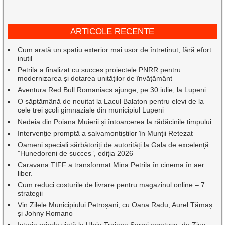
ARTICOLE RECENTE
Cum arată un spațiu exterior mai ușor de întreținut, fără efort
inutil
Petrila a finalizat cu succes proiectele PNRR pentru
modernizarea și dotarea unităților de învățământ
Aventura Red Bull Romaniacs ajunge, pe 30 iulie, la Lupeni
O săptămână de neuitat la Lacul Balaton pentru elevi de la
cele trei școli gimnaziale din municipiul Lupeni
Nedeia din Poiana Muierii și întoarcerea la rădăcinile timpului
Intervenție promptă a salvamontiștilor în Munții Retezat
Oameni speciali sărbătoriți de autorități la Gala de excelenţă
”Hunedoreni de succes”, ediția 2026
Caravana TIFF a transformat Mina Petrila în cinema în aer
liber.
Cum reduci costurile de livrare pentru magazinul online – 7
strategii
Vin Zilele Municipiului Petroșani, cu Oana Radu, Aurel Tămaș
și Johny Romano
Istoria prinde viață la Ulpia Traiana Sarmizegetusa, de Ziua