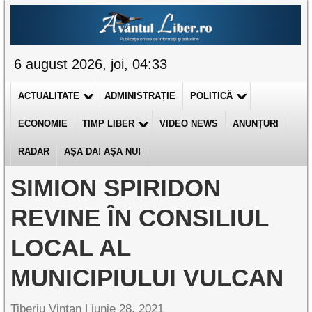
6 august 2026, joi, 04:33
ACTUALITATE
ADMINISTRAȚIE
POLITICĂ
ECONOMIE
TIMP LIBER
VIDEO NEWS
ANUNȚURI
RADAR
AȘA DA! AȘA NU!
SIMION SPIRIDON
REVINE ÎN CONSILIUL
LOCAL AL
MUNICIPIULUI VULCAN
Tiberiu Vințan |
iunie 28, 2021