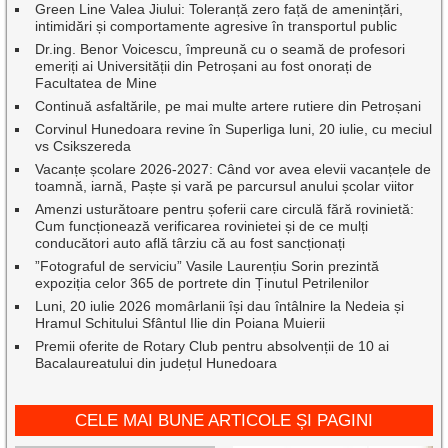
Green Line Valea Jiului: Toleranță zero față de amenințări,
intimidări și comportamente agresive în transportul public
Dr.ing. Benor Voicescu, împreună cu o seamă de profesori
emeriți ai Universității din Petroșani au fost onorați de
Facultatea de Mine
Continuă asfaltările, pe mai multe artere rutiere din Petroșani
Corvinul Hunedoara revine în Superliga luni, 20 iulie, cu meciul
vs Csikszereda
Vacanțe școlare 2026-2027: Când vor avea elevii vacanțele de
toamnă, iarnă, Paște și vară pe parcursul anului școlar viitor
Amenzi usturătoare pentru șoferii care circulă fără rovinietă:
Cum funcționează verificarea rovinietei și de ce mulți
conducători auto află târziu că au fost sancționați
”Fotograful de serviciu” Vasile Laurențiu Sorin prezintă
expoziția celor 365 de portrete din Ținutul Petrilenilor
Luni, 20 iulie 2026 momârlanii își dau întâlnire la Nedeia și
Hramul Schitului Sfântul Ilie din Poiana Muierii
Premii oferite de Rotary Club pentru absolvenții de 10 ai
Bacalaureatului din județul Hunedoara
CELE MAI BUNE ARTICOLE ȘI PAGINI