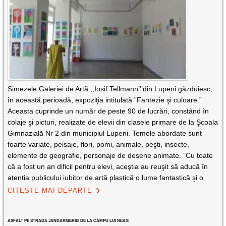
Simezele Galeriei de Artã ,,Iosif Tellmann’’’din Lupeni găzduiesc,
în această perioadă, expoziţia intitulată ”Fantezie şi culoare.”
Aceasta cuprinde un număr de peste 90 de lucrări, constând în
colaje şi picturi, realizate de elevii din clasele primare de la Şcoala
Gimnazială Nr 2 din municipiul Lupeni. Temele abordate sunt
foarte variate, peisaje, flori, pomi, animale, peşti, insecte,
elemente de geografie, personaje de desene animate. ”Cu toate
că a fost un an dificil pentru elevi, aceştia au reuşit să aducă în
atenția publicului iubitor de artă plastică o lume fantastică şi o
CITEȘTE MAI DEPARTE
ASFALT PE STRADA JANDARMERIEI DE LA CÂMPU LUI NEAG