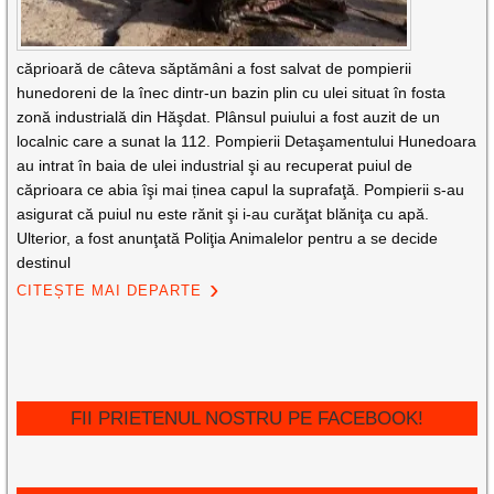
căprioară de câteva săptămâni a fost salvat de pompierii
hunedoreni de la înec dintr-un bazin plin cu ulei situat în fosta
zonă industrială din Hăşdat. Plânsul puiului a fost auzit de un
localnic care a sunat la 112. Pompierii Detaşamentului Hunedoara
au intrat în baia de ulei industrial şi au recuperat puiul de
căprioara ce abia îşi mai ținea capul la suprafaţă. Pompierii s-au
asigurat că puiul nu este rănit şi i-au curăţat blăniţa cu apă.
Ulterior, a fost anunţată Poliţia Animalelor pentru a se decide
destinul
CITEȘTE MAI DEPARTE
FII PRIETENUL NOSTRU PE FACEBOOK!