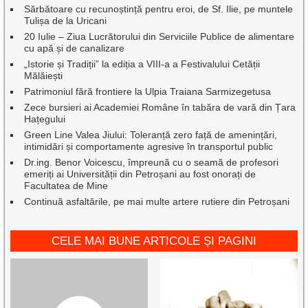
Sărbătoare cu recunoștință pentru eroi, de Sf. Ilie, pe muntele
Tulișa de la Uricani
20 Iulie – Ziua Lucrătorului din Serviciile Publice de alimentare
cu apă și de canalizare
„Istorie și Tradiții” la ediția a VIII-a a Festivalului Cetății
Mălăiești
Patrimoniul fără frontiere la Ulpia Traiana Sarmizegetusa
Zece bursieri ai Academiei Române în tabăra de vară din Țara
Hațegului
Green Line Valea Jiului: Toleranță zero față de amenințări,
intimidări și comportamente agresive în transportul public
Dr.ing. Benor Voicescu, împreună cu o seamă de profesori
emeriți ai Universității din Petroșani au fost onorați de
Facultatea de Mine
Continuă asfaltările, pe mai multe artere rutiere din Petroșani
CELE MAI BUNE ARTICOLE ȘI PAGINI