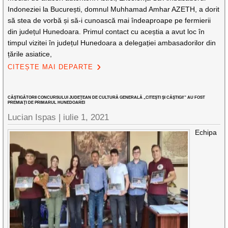
Indoneziei la București, domnul Muhhamad Amhar AZETH, a dorit
să stea de vorbă și să-i cunoască mai îndeaproape pe fermierii
din județul Hunedoara. Primul contact cu aceștia a avut loc în
timpul vizitei în județul Hunedoara a delegației ambasadorilor din
țările asiatice,
CITEȘTE MAI DEPARTE
CÂŞTIGĂTORII CONCURSULUI JUDEŢEAN DE CULTURĂ GENERALĂ „CITEŞTI ŞI CÂŞTIGI!” AU FOST
PREMIAŢI DE PRIMARUL HUNEDOAREI
Lucian Ispas |
iulie 1, 2021
Echipa