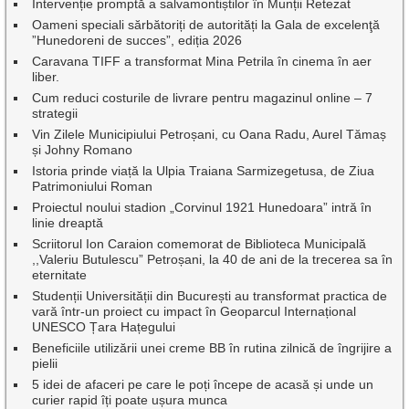
Intervenție promptă a salvamontiștilor în Munții Retezat
Oameni speciali sărbătoriți de autorități la Gala de excelenţă
”Hunedoreni de succes”, ediția 2026
Caravana TIFF a transformat Mina Petrila în cinema în aer
liber.
Cum reduci costurile de livrare pentru magazinul online – 7
strategii
Vin Zilele Municipiului Petroșani, cu Oana Radu, Aurel Tămaș
și Johny Romano
Istoria prinde viață la Ulpia Traiana Sarmizegetusa, de Ziua
Patrimoniului Roman
Proiectul noului stadion „Corvinul 1921 Hunedoara” intră în
linie dreaptă
Scriitorul Ion Caraion comemorat de Biblioteca Municipală
,,Valeriu Butulescu” Petroșani, la 40 de ani de la trecerea sa în
eternitate
Studenții Universității din București au transformat practica de
vară într-un proiect cu impact în Geoparcul Internațional
UNESCO Țara Hațegului
Beneficiile utilizării unei creme BB în rutina zilnică de îngrijire a
pielii
5 idei de afaceri pe care le poți începe de acasă și unde un
curier rapid îți poate ușura munca