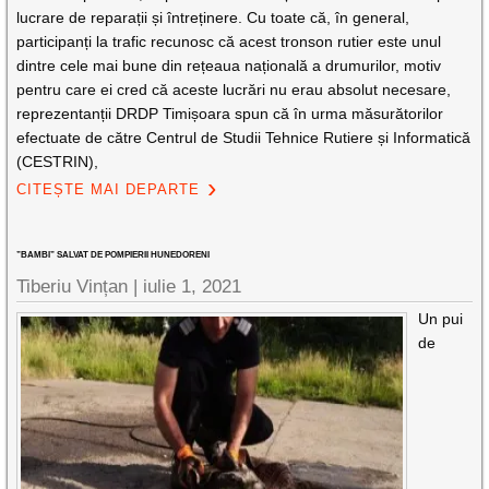
lucrare de reparații și întreținere. Cu toate că, în general,
participanți la trafic recunosc că acest tronson rutier este unul
dintre cele mai bune din rețeaua națională a drumurilor, motiv
pentru care ei cred că aceste lucrări nu erau absolut necesare,
reprezentanții DRDP Timișoara spun că în urma măsurătorilor
efectuate de către Centrul de Studii Tehnice Rutiere și Informatică
(CESTRIN),
CITEȘTE MAI DEPARTE
”BAMBI” SALVAT DE POMPIERII HUNEDORENI
Tiberiu Vințan |
iulie 1, 2021
Un pui
de