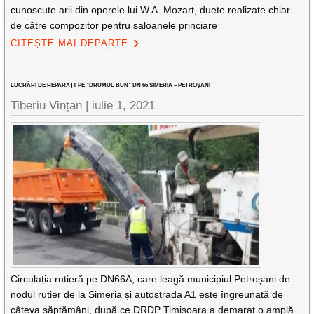
cunoscute arii din operele lui W.A. Mozart, duete realizate chiar
de către compozitor pentru saloanele princiare
CITEȘTE MAI DEPARTE
LUCRĂRI DE REPARAȚII PE ”DRUMUL BUN” DN 66 SIMERIA – PETROȘANI
Tiberiu Vințan |
iulie 1, 2021
Circulația rutieră pe DN66A, care leagă municipiul Petroșani de
nodul rutier de la Simeria și autostrada A1 este îngreunată de
câteva săptămâni, după ce DRDP Timișoara a demarat o amplă