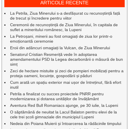
ARTICOLE RECENTE
La Petrila, Ziua Minerului s-a desfășurat cu recunoștință față
de trecut și încredere pentru viitor
Ceremonii de recunoștință de Ziua Minerului, în capitala de
suflet a mineritului românesc, la Lupeni
La Petroșani, minerii au fost omagiați de ziua lor printr-o
emoționantă ceremonie
Eroii din adâncuri omagiați la Vulcan, de Ziua Minerului
Senatorul Cristian Resmeriță vede în adoptarea
amendamentului PSD la Legea decarbonării o măsură de bun
simț
Zeci de hectare mistuite și zeci de pompieri mobilizați pentru a
proteja oameni, locuințe, gospodării și păduri
Cum arată un spațiu exterior mai ușor de întreținut, fără efort
inutil
Petrila a finalizat cu succes proiectele PNRR pentru
modernizarea și dotarea unităților de învățământ
Aventura Red Bull Romaniacs ajunge, pe 30 iulie, la Lupeni
O săptămână de neuitat la Lacul Balaton pentru elevi de la
cele trei școli gimnaziale din municipiul Lupeni
Nedeia din Poiana Muierii și întoarcerea la rădăcinile timpului