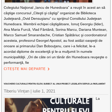
Colegiului Naţional „Iancu de Hunedoara” a reuşit în acest an să
câştige concursul „Citeşti şi câştigi” organizat de Biblioteca
Judeţeană „Ovid Densuşianu” cu sprijinul Consiliului Judeţean
Hunedoara. Membrii echipei câştigătoare, Ionuţ Georgiu (lider),
Ana Maria Furcă, Vlad Fântână, Sorina Marcu, Dariana Muntean,
Marco Samuel Smarandache, Cristian Spătăriuc şi coordonatorul
acesteia, profesorul Georgel Apostol, au fost astăzi oaspeţii de
onoare ai primarului Dan Bobouţanu, care i-a felicitat, le-a
acordat diplome de excelenţă şi le-a mulţumit în numele
municipalităţii. „Ori de câte ori un tânăr din Hunedoara reuşeşte o
performanţă, fie
CITEȘTE MAI DEPARTE
VOUCHERE CULTURALE PENTRU ELEVI, SUBIECT AL UNUI PROIECT LEGISLATIV DEPUS LA PARLAMENT
Tiberiu Vințan |
iulie 1, 2021
La