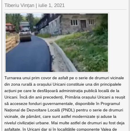
Tiberiu Vințan |
iulie 1, 2021
Turnarea unui prim covor de asfalt pe o serie de drumuri vicinale
din zona rurală a orașului Uricani constituie una din principalele
acțiuni pe care le desfășoară administrația publică locală de la
Uricani. Încă din anii precedenți, Primăria orașului Uricani a reușit
să acceseze fonduri guvernamentale, disponibile în Programul
Național de Dezvoltare Locală (PNDL) pentru o serie de drumuri
vicinale, de pământ, care sunt astfel modernizate și aduse la
nivelul civilizației urbane. Mai multe astfel de drumuri au fost deja
asfaltate, în Uricani dar și în localitățile componente Valea de