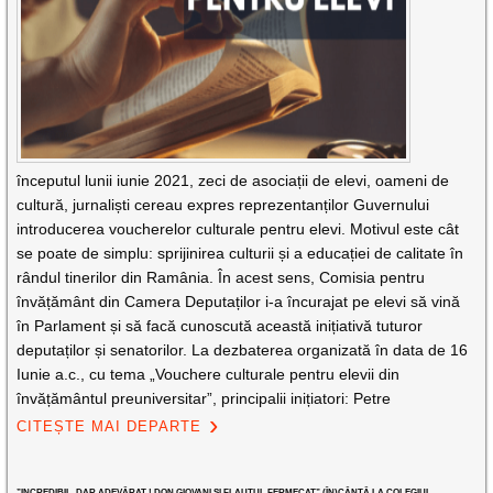
începutul lunii iunie 2021, zeci de asociații de elevi, oameni de
cultură, jurnaliști cereau expres reprezentanților Guvernului
introducerea voucherelor culturale pentru elevi. Motivul este cât
se poate de simplu: sprijinirea culturii și a educației de calitate în
rândul tinerilor din Ramânia. În acest sens, Comisia pentru
învățământ din Camera Deputaților i-a încurajat pe elevi să vină
în Parlament și să facă cunoscută această inițiativă tuturor
deputaților și senatorilor. La dezbaterea organizată în data de 16
Iunie a.c., cu tema „Vouchere culturale pentru elevii din
învățământul preuniversitar”, principalii inițiatori: Petre
CITEȘTE MAI DEPARTE
”INCREDIBIL, DAR ADEVĂRAT ! DON GIOVANI ȘI FLAUTUL FERMECAT” (ÎN)CÂNTĂ LA COLEGIUL