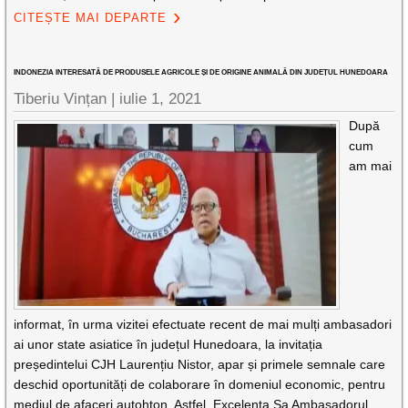
CITEȘTE MAI DEPARTE
INDONEZIA INTERESATĂ DE PRODUSELE AGRICOLE ȘI DE ORIGINE ANIMALĂ DIN JUDEȚUL HUNEDOARA
Tiberiu Vințan |
iulie 1, 2021
După
cum
am mai
informat, în urma vizitei efectuate recent de mai mulți ambasadori
ai unor state asiatice în județul Hunedoara, la invitația
președintelui CJH Laurențiu Nistor, apar și primele semnale care
deschid oportunități de colaborare în domeniul economic, pentru
mediul de afaceri autohton. Astfel, Excelența Sa Ambasadorul