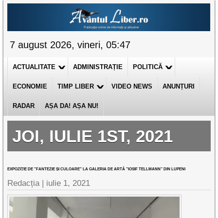
7 august 2026, vineri, 05:47
ACTUALITATE
ADMINISTRAȚIE
POLITICĂ
ECONOMIE
TIMP LIBER
VIDEO NEWS
ANUNȚURI
RADAR
AȘA DA! AȘA NU!
JOI, IULIE 1ST, 2021
EXPOZIȚIE DE ”FANTEZIE ȘI CULOARE” LA GALERIA DE ARTĂ ”IOSIF TELLMANN” DIN LUPENI
Redacția |
iulie 1, 2021