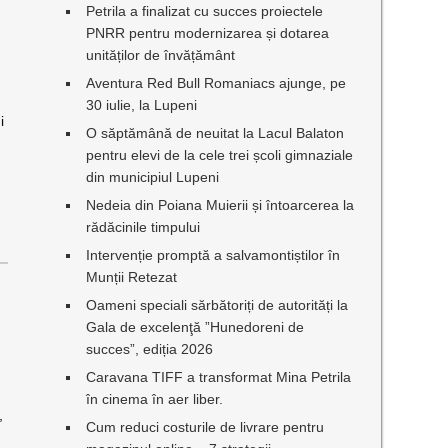
Petrila a finalizat cu succes proiectele
PNRR pentru modernizarea și dotarea
unităților de învățământ
Aventura Red Bull Romaniacs ajunge, pe
30 iulie, la Lupeni
i
O săptămână de neuitat la Lacul Balaton
pentru elevi de la cele trei școli gimnaziale
i
din municipiul Lupeni
Nedeia din Poiana Muierii și întoarcerea la
rădăcinile timpului
Intervenție promptă a salvamontiștilor în
Munții Retezat
Oameni speciali sărbătoriți de autorități la
Gala de excelenţă ”Hunedoreni de
succes”, ediția 2026
Caravana TIFF a transformat Mina Petrila
în cinema în aer liber.
,
Cum reduci costurile de livrare pentru