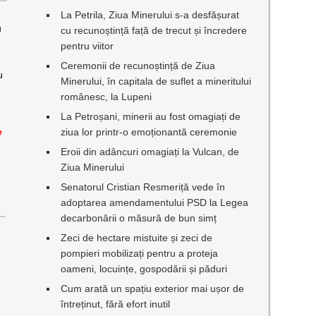
La Petrila, Ziua Minerului s-a desfășurat
u
cu recunoștință față de trecut și încredere
pentru viitor
Ceremonii de recunoștință de Ziua
u
Minerului, în capitala de suflet a mineritului
românesc, la Lupeni
La Petroșani, minerii au fost omagiați de
e
ziua lor printr-o emoționantă ceremonie
Eroii din adâncuri omagiați la Vulcan, de
Ziua Minerului
Senatorul Cristian Resmeriță vede în
adoptarea amendamentului PSD la Legea
decarbonării o măsură de bun simț
Zeci de hectare mistuite și zeci de
pompieri mobilizați pentru a proteja
oameni, locuințe, gospodării și păduri
Cum arată un spațiu exterior mai ușor de
întreținut, fără efort inutil