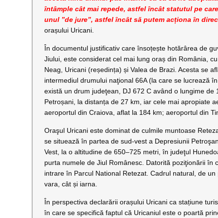
întâmple cât mai repede, astfel încât statutul pe car
unul ”de jure”, astfel încât să putem acționa în direc
orașului Uricani.
În documentul justificativ care însoțește hotărârea de gu
Jiului, este considerat cel mai lung oraș din România, c
Neag, Uricani (reședința) și Valea de Brazi. Acesta se a
intermediul drumului naţional 66A (la care se lucrează în
există un drum judeţean, DJ 672 C având o lungime de 15
Petroșani, la distanța de 27 km, iar cele mai apropiate ae
aeroportul din Craiova, aflat la 184 km; aeroportul din Ti
Oraşul Uricani este dominat de culmile muntoase Retezat
se situează în partea de sud-vest a Depresiunii Petroşan
Vest, la o altitudine de 650–725 metri, în judeţul Hunedoa
purta numele de Jiul Românesc. Datorită poziţionării în c
intrare în Parcul National Retezat. Cadrul natural, de un pi
vara, cât și iarna.
În perspectiva declarării orașului Uricani ca stațiune turi
în care se specifică faptul că Uricaniul este o poartă p