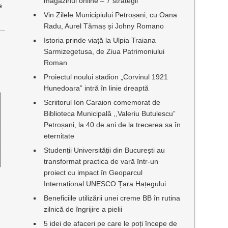
magazinul online – 7 strategii
e
Vin Zilele Municipiului Petroșani, cu Oana
Radu, Aurel Tămaș și Johny Romano
Istoria prinde viață la Ulpia Traiana
Sarmizegetusa, de Ziua Patrimoniului
Roman
Proiectul noului stadion „Corvinul 1921
Hunedoara” intră în linie dreaptă
Scriitorul Ion Caraion comemorat de
Biblioteca Municipală ,,Valeriu Butulescu”
Petroșani, la 40 de ani de la trecerea sa în
eternitate
Studenții Universității din București au
transformat practica de vară într-un
proiect cu impact în Geoparcul
Internațional UNESCO Țara Hațegului
Beneficiile utilizării unei creme BB în rutina
zilnică de îngrijire a pielii
5 idei de afaceri pe care le poți începe de