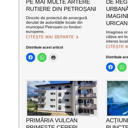
PE MAI MULTE ARTERE
DE RE
RUTIERE DIN PETROȘANI
URBANĂ
IMAGIN
Dincolo de proiectul de anvergură
derulat de autoritățile locale din
URICAN
municipiul Petroșani cu fonduri
europene,
Imaginea ora
câțiva ani bu
CITEȘTE MAI DEPARTE
interes loca
CITEȘTE 
Distribuie acest articol
Distribuie ace
PRIMĂRIA VULCAN
ACȚIUNI
PRIMEȘTE CERERI
PUNCTE