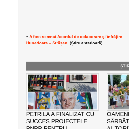
«
A fost semnat Acordul de colaborare și înfrățire
Hunedoara – Strășeni
(Știre anterioară)
ȘTI
PETRILA A FINALIZAT CU
OAMENI
SUCCES PROIECTELE
SĂRBĂT
PNRR PENTRU
AUTORI