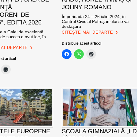
ENŢĂ
JOHNY ROMANO
ORENI DE
În perioada 24 – 26 iulie 2024, în
, EDIȚIA 2026
Centrul Civic al Petroșaniului se va
desfășura
ie a Galei de excelență
CITEȘTE MAI DEPARTE
de succes a avut loc, în
Distribuie acest articol
MAI DEPARTE
st articol
TELE EUROPENE
ȘCOALA GIMNAZIALĂ „I.D