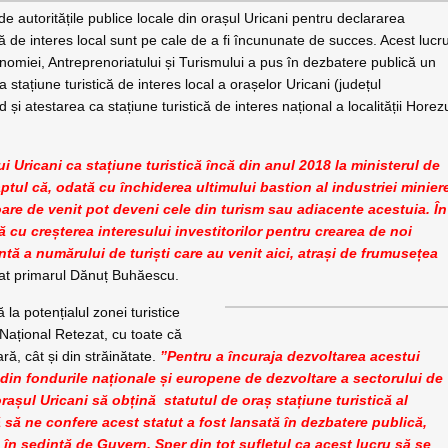
 autoritățile publice locale din orașul Uricani pentru declararea
istică de interes local sunt pe cale de a fi încununate de succes. Acest lucr
onomiei, Antreprenoriatului și Turismului a pus în dezbatere publică un
stațiune turistică de interes local a orașelor Uricani (județul
i atestarea ca stațiune turistică de interes național a localității Horez
 Uricani ca stațiune turistică încă din anul 2018 la ministerul de
aptul că, odată cu închiderea ultimului bastion al industriei minier
toare de venit pot deveni cele din turism sau adiacente acestuia. În
ă cu creșterea interesului investitorilor pentru crearea de noi
ntă a numărului de turiști care au venit aici, atrași de frumusețea
at primarul Dănuț Buhăescu.
 la potențialul zonei turistice
 Național Retezat, cu toate că
ră, cât și din străinătate.
”Pentru a încuraja dezvoltarea acestui
din fondurile naționale și europene de dezvoltare a sectorului de
rașul Uricani să obțină statutul de oraș stațiune turistică al
să ne confere acest statut a fost lansată în dezbatere publică,
ă în ședință de Guvern. Sper din tot sufletul ca acest lucru să se