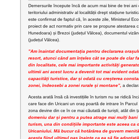
Demersurile începute încă de acum mai bine de trei ani de
teritoriului administrativ al localității drept stațiune tur
este confirmat de faptul că, în aceste zile, Ministerul Ec
proiect de act normativ prin care se propune atestarea ca 
Hunedoara) și Brezoi (județul Vâlcea), documentul vizând ș
(județul Vâlcea).
”Am înaintat documentația pentru declararea orașului
resort, atunci când am înțeles cât se poate de clar f
din localitate, cele mai importante activități genera
ultimii ani acest lucru a devenit tot mai evident odat
capacități turistice, dar și odată cu creșterea consta
zonei, îndeosebi a zonei rurale și montane”,
a declar
Acesta arată însă că investițiile în turism nu se ridică încă
care face din Uricani un oraș poartă de intrare în Parcul
zona devine din ce în ce mai căutată de turiști, atât din ța
domeniu dar și pentru a putea atrage mai mulți bani 
turism, una din condițiile importante este aceea ca o
Uricaniului. Mă bucur că hotărârea de guvern menită 
acesta fiind ultimul pas înainte ca ea să fie adoptat