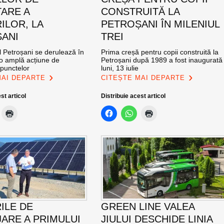
ARE A
CONSTRUITĂ LA
ILOR, LA
PETROȘANI ÎN MILENIUL
ANI
TREI
l Petroșani se derulează în
Prima creșă pentru copii construită la
 o amplă acțiune de
Petroșani după 1989 a fost inaugurată
 punctelor
luni, 13 iulie
MAI DEPARTE
CITEȘTE MAI DEPARTE
st articol
Distribuie acest articol
ILE DE
GREEN LINE VALEA
ARE A PRIMULUI
JIULUI DESCHIDE LINIA