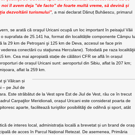
e noi îl avem deja ”de facto” de foarte multă vreme, să devină și
ția dezvoltării turismului”
,
a mai declarat Dănuț Buhăescu, primarul
vern, se arată că oraşul Uricani ocupă un loc important în peisajul Văii
u o suprafata de 25.141 ha, format din localitățile componente Câmpu lu
flă la 29 km de Petroşani şi 125 km de Deva, accesul se face prin
 vederea conectării cu staţiunea Herculane). Totodată pe raza localităţi
 km. Cea mai apropiată stație de călători CFR se află în orașul
roporturi de orașul Uricani sunt: aeroportul din Sibiu, aflat la 207 km;
mișoara, aflat la 259 km.
 şi Vâlcan și
i – pe Jiul de
ra. Este străbătut de la Vest spre Est de Jiul de Vest, râu ce în trecut
adrul Carpaţilor Meridionali, orașul Uricani este considerat poarta de
toresc aparte, facilitează turiştilor posibilităţi de odihnă și sport, atât
stică de interes local, administrația locală a brevetat și un brand de oraș
rincipală de acces în Parcul Național Retezat. De asemenea, Primăria