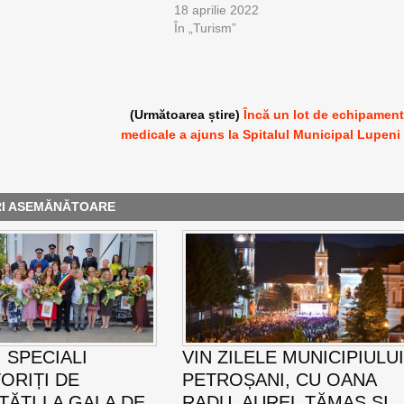
18 aprilie 2022
În „Turism”
(Următoarea știre)
Încă un lot de echipamen
medicale a ajuns la Spitalul Municipal Lupeni
RI ASEMĂNĂTOARE
 SPECIALI
VIN ZILELE MUNICIPIULU
ORIȚI DE
PETROȘANI, CU OANA
TĂȚI LA GALA DE
RADU, AUREL TĂMAȘ ȘI