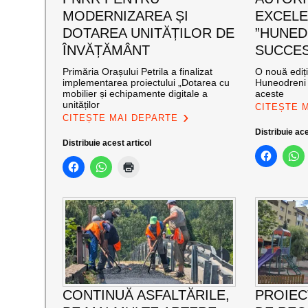
MODERNIZAREA ȘI
EXCEL
DOTAREA UNITĂȚILOR DE
”HUNED
ÎNVĂȚĂMÂNT
SUCCES”
Primăria Orașului Petrila a finalizat
O nouă ediț
implementarea proiectului „Dotarea cu
Huneodreni 
mobilier și echipamente digitale a
aceste
unităților
CITEȘTE 
CITEȘTE MAI DEPARTE
Distribuie ace
Distribuie acest articol
CONTINUĂ ASFALTĂRILE,
PROIEC