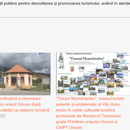
iții publice pentru dezvoltarea și promovarea turismului, având în atenți
.
ificativă a interesului
”Ținutul Momârlanilor”, traseul turistic
ntru orașul Uricani după
autentic și emblematic al Văii Jiului,
alității ca stațiune turistică
inclus în rutele culturale-turistice
023
promovate de Ministerul Turismului,
grație Primăriei orașului Uricani și
CNIPT Uricani