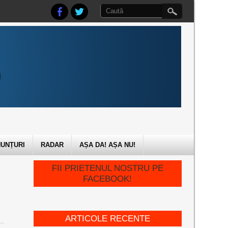
UNȚURI
RADAR
AȘA DA! AȘA NU!
FII PRIETENUL NOSTRU PE
FACEBOOK!
ARTICOLE RECENTE