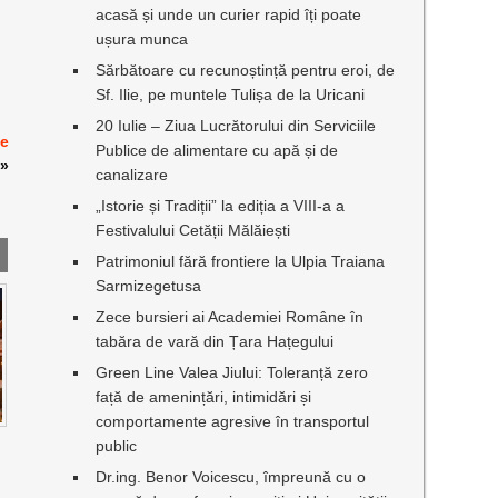
acasă și unde un curier rapid îți poate
ușura munca
Sărbătoare cu recunoștință pentru eroi, de
Sf. Ilie, pe muntele Tulișa de la Uricani
20 Iulie – Ziua Lucrătorului din Serviciile
te
Publice de alimentare cu apă și de
»
canalizare
„Istorie și Tradiții” la ediția a VIII-a a
Festivalului Cetății Mălăiești
Patrimoniul fără frontiere la Ulpia Traiana
Sarmizegetusa
Zece bursieri ai Academiei Române în
tabăra de vară din Țara Hațegului
Green Line Valea Jiului: Toleranță zero
față de amenințări, intimidări și
comportamente agresive în transportul
I
public
Dr.ing. Benor Voicescu, împreună cu o