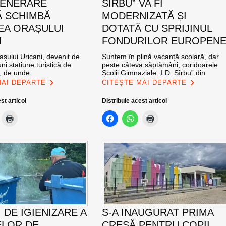
GENERARE
SÎRBU” VA FI
 SCHIMBĂ
MODERNIZATĂ ȘI
EA ORAȘULUI
DOTATĂ CU SPRIJINUL
I
FONDURILOR EUROPEN
șului Uricani, devenit de
Suntem în plină vacanță școlară, dar
ni stațiune turistică de
peste câteva săptămâni, coridoarele
l, de unde
Școlii Gimnaziale „I.D. Sîrbu” din
MAI DEPARTE
CITEȘTE MAI DEPARTE
st articol
Distribuie acest articol
 DE IGIENIZARE A
S-A INAUGURAT PRIMA
LOR DE
CREȘĂ PENTRU COPII