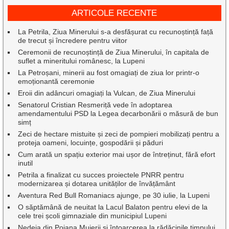
ARTICOLE RECENTE
La Petrila, Ziua Minerului s-a desfășurat cu recunoștință față
de trecut și încredere pentru viitor
Ceremonii de recunoștință de Ziua Minerului, în capitala de
suflet a mineritului românesc, la Lupeni
La Petroșani, minerii au fost omagiați de ziua lor printr-o
emoționantă ceremonie
Eroii din adâncuri omagiați la Vulcan, de Ziua Minerului
Senatorul Cristian Resmeriță vede în adoptarea
amendamentului PSD la Legea decarbonării o măsură de bun
simț
Zeci de hectare mistuite și zeci de pompieri mobilizați pentru a
proteja oameni, locuințe, gospodării și păduri
Cum arată un spațiu exterior mai ușor de întreținut, fără efort
inutil
Petrila a finalizat cu succes proiectele PNRR pentru
modernizarea și dotarea unităților de învățământ
Aventura Red Bull Romaniacs ajunge, pe 30 iulie, la Lupeni
O săptămână de neuitat la Lacul Balaton pentru elevi de la
cele trei școli gimnaziale din municipiul Lupeni
Nedeia din Poiana Muierii și întoarcerea la rădăcinile timpului