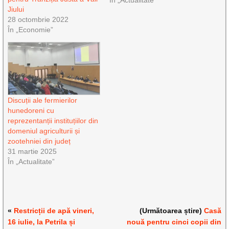
În „Actualitate”
Jiului
28 octombrie 2022
În „Economie”
Discuții ale fermierilor
hunedoreni cu
reprezentanții instituțiilor din
domeniul agriculturii și
zootehniei din județ
31 martie 2025
În „Actualitate”
«
Restricții de apă vineri,
(Următoarea știre)
Casă
16 iulie, la Petrila și
nouă pentru cinci copii din