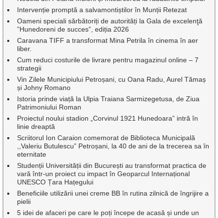
Intervenție promptă a salvamontiștilor în Munții Retezat
Oameni speciali sărbătoriți de autorități la Gala de excelenţă
”Hunedoreni de succes”, ediția 2026
Caravana TIFF a transformat Mina Petrila în cinema în aer
liber.
Cum reduci costurile de livrare pentru magazinul online – 7
strategii
Vin Zilele Municipiului Petroșani, cu Oana Radu, Aurel Tămaș
și Johny Romano
Istoria prinde viață la Ulpia Traiana Sarmizegetusa, de Ziua
Patrimoniului Roman
Proiectul noului stadion „Corvinul 1921 Hunedoara” intră în
linie dreaptă
Scriitorul Ion Caraion comemorat de Biblioteca Municipală
,,Valeriu Butulescu” Petroșani, la 40 de ani de la trecerea sa în
eternitate
Studenții Universității din București au transformat practica de
vară într-un proiect cu impact în Geoparcul Internațional
UNESCO Țara Hațegului
Beneficiile utilizării unei creme BB în rutina zilnică de îngrijire a
pielii
5 idei de afaceri pe care le poți începe de acasă și unde un