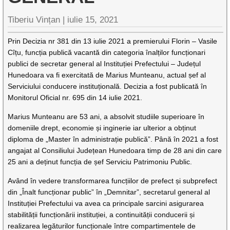
Tiberiu Vințan |
iulie 15, 2021
Prin Decizia nr 381 din 13 iulie 2021 a premierului Florin – Vasile
Cîțu, funcția publică vacantă din categoria înalților funcționari
publici de secretar general al Instituției Prefectului – Județul
Hunedoara va fi exercitată de Marius Munteanu, actual șef al
Serviciului conducere instituțională. Decizia a fost publicată în
Monitorul Oficial nr. 695 din 14 iulie 2021.
Marius Munteanu are 53 ani, a absolvit studiile superioare în
domeniile drept, economie și inginerie iar ulterior a obținut
diploma de „Master în administrație publică”. Până în 2021 a fost
angajat al Consiliului Județean Hunedoara timp de 28 ani din care
25 ani a deținut funcția de șef Serviciu Patrimoniu Public.
Având în vedere transformarea funcțiilor de prefect și subprefect
din „Înalt funcționar public” în „Demnitar”, secretarul general al
Instituției Prefectului va avea ca principale sarcini asigurarea
stabilității funcționării instituției, a continuității conducerii și
realizarea legăturilor funcționale între compartimentele de