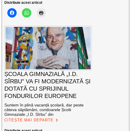
Distribuie acest articol
ȘCOALA GIMNAZIALĂ „I.D.
SÎRBU” VA FI MODERNIZATĂ ȘI
DOTATĂ CU SPRIJINUL
FONDURILOR EUROPENE
Suntem în plină vacanță școlară, dar peste
câteva săptămâni, coridoarele Școlii
Gimnaziale „I.D. Sîrbu” din
CITEȘTE MAI DEPARTE
Distribuie acest articol