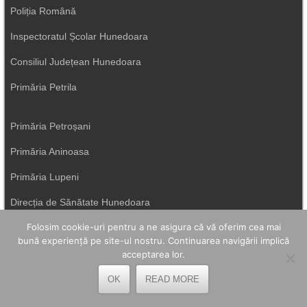
Poliția Română
Inspectoratul Școlar Hunedoara
Consiliul Județean Hunedoara
Primăria Petrila
Primăria Petroșani
Primăria Aninoasa
Primăria Lupeni
Direcția de Sănătate Hunedoara
Folosim cookie-uri pentru a ne asigura că vă oferim cea mai
Primăria Uricani
bună experiență pe site-ul nostru. Continuarea navigării implică
ISU Hunedoara
acceptarea lor.
Primăria Vulcan
OK
READ MORE