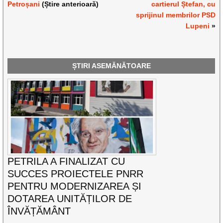
Petroșani
(Știre anterioară)
cartierul Ștefan, cu
sprijinul membrilor PSD
Lupeni
»
ȘTIRI ASEMĂNĂTOARE
PETRILA A FINALIZAT CU
SUCCES PROIECTELE PNRR
PENTRU MODERNIZAREA ȘI
DOTAREA UNITĂȚILOR DE
ÎNVĂȚĂMÂNT