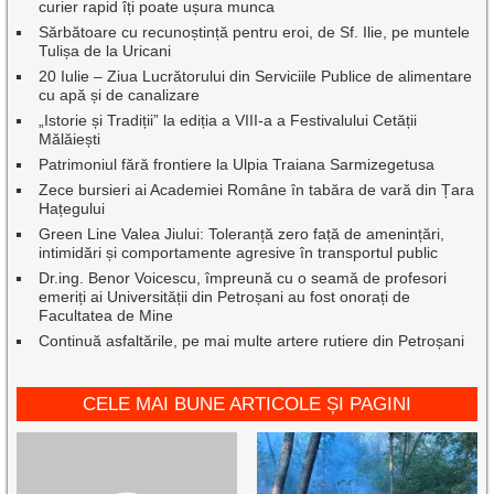
curier rapid îți poate ușura munca
Sărbătoare cu recunoștință pentru eroi, de Sf. Ilie, pe muntele
Tulișa de la Uricani
20 Iulie – Ziua Lucrătorului din Serviciile Publice de alimentare
cu apă și de canalizare
„Istorie și Tradiții” la ediția a VIII-a a Festivalului Cetății
Mălăiești
Patrimoniul fără frontiere la Ulpia Traiana Sarmizegetusa
Zece bursieri ai Academiei Române în tabăra de vară din Țara
Hațegului
Green Line Valea Jiului: Toleranță zero față de amenințări,
intimidări și comportamente agresive în transportul public
Dr.ing. Benor Voicescu, împreună cu o seamă de profesori
emeriți ai Universității din Petroșani au fost onorați de
Facultatea de Mine
Continuă asfaltările, pe mai multe artere rutiere din Petroșani
CELE MAI BUNE ARTICOLE ȘI PAGINI