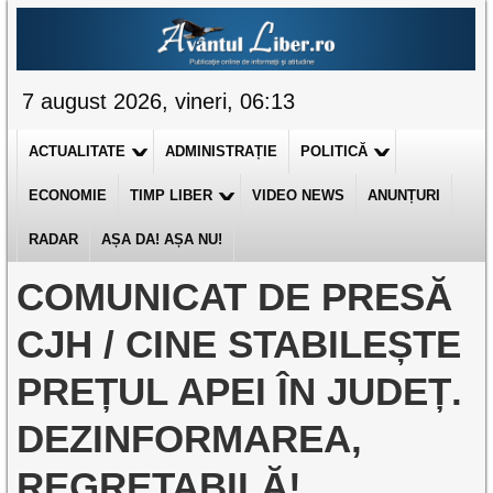
7 august 2026, vineri, 06:13
ACTUALITATE
ADMINISTRAȚIE
POLITICĂ
ECONOMIE
TIMP LIBER
VIDEO NEWS
ANUNȚURI
RADAR
AȘA DA! AȘA NU!
COMUNICAT DE PRESĂ
CJH / CINE STABILEȘTE
PREȚUL APEI ÎN JUDEȚ.
DEZINFORMAREA,
REGRETABILĂ!