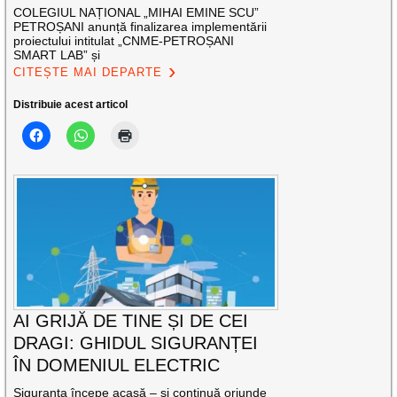
COLEGIUL NAȚIONAL „MIHAI EMINE SCU”
PETROȘANI anunță finalizarea implementării
proiectului intitulat „CNME-PETROȘANI
SMART LAB” și
CITEȘTE MAI DEPARTE
Distribuie acest articol
AI GRIJĂ DE TINE ȘI DE CEI
DRAGI: GHIDUL SIGURANȚEI
ÎN DOMENIUL ELECTRIC
Siguranța începe acasă – și continuă oriunde