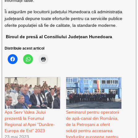
informații false.
Îi asigurăm pe locuitorii județului Hunedoara că administrația
județeană depune toate eforturile pentru ca serviciile publice
oferite populației să fie de calitate, la standarde moderne.
Biroul de presă al Consiliului Județean Hunedoara
Distribuie acest articol
Apa Serv Valea Jiului
Seminarul pentru operatorii
prezentă la Forumul
de apă-canal din România,
Regional al Apei “Dunăre-
de la Petroșani a oferit
Europa de Est” 2023
soluții pentru accesarea
23 mai 2023
fondurilor europene pentru