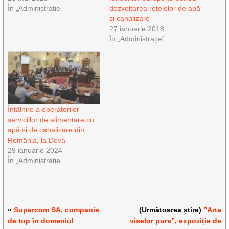
În „Administrație”
dezvoltarea rețelelor de apă
și canalizare
27 ianuarie 2018
În „Administrație”
Întâlnire a operatorilor
serviciilor de alimentare cu
apă și de canalizare din
România, la Deva
29 ianuarie 2024
În „Administrație”
«
Supercom SA, companie
(Următoarea știre)
”Arta
de top în domeniul
viselor pure”, expoziție de