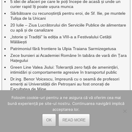
5 idei de afaceri pe care le poți începe de acasă și unde un
curier rapid îți poate ușura munca
Sărbătoare cu recunoștință pentru eroi, de Sf. Ilie, pe muntele
Tulișa de la Uricani
20 Iulie – Ziua Lucrătorului din Serviciile Publice de alimentare
cu apă și de canalizare
„Istorie și Tradiții” la ediția a VIII-a a Festivalului Cetății
Mălăiești
Patrimoniul fără frontiere la Ulpia Traiana Sarmizegetusa
Zece bursieri ai Academiei Române în tabăra de vară din Țara
Hațegului
Green Line Valea Jiului: Toleranță zero față de amenințări,
intimidări și comportamente agresive în transportul public
Dr.ing. Benor Voicescu, împreună cu o seamă de profesori
emeriți ai Universității din Petroșani au fost onorați de
Facultatea de Mine
Continuă asfaltările, pe mai multe artere rutiere din Petroșani
Folosim cookie-uri pentru a ne asigura că vă oferim cea mai
Corvinul Hunedoara revine în Superliga luni, 20 iulie, cu meciul
bună experiență pe site-ul nostru. Continuarea navigării implică
vs Csikszereda
acceptarea lor.
Vacanțe școlare 2026-2027: Când vor avea elevii vacanțele de
toamnă, iarnă, Paște și vară pe parcursul anului școlar viitor
OK
READ MORE
Amenzi usturătoare pentru șoferii care circulă fără rovinietă:
Cum funcționează verificarea rovinietei și de ce mulți