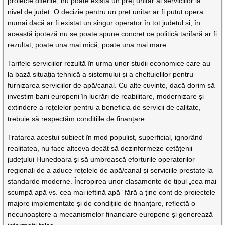
proiecte diferite, nu poate exista un preț unitar al serviciilor la
nivel de județ. O decizie pentru un preț unitar ar fi putut opera
numai dacă ar fi existat un singur operator în tot județul și, în
această ipoteză nu se poate spune concret ce politică tarifară ar fi
rezultat, poate una mai mică, poate una mai mare.
Tarifele serviciilor rezultă în urma unor studii economice care au
la bază situația tehnică a sistemului și a cheltuielilor pentru
furnizarea serviciilor de apă/canal. Cu alte cuvinte, dacă dorim să
investim bani europeni în lucrări de reabilitare, modernizare și
extindere a rețelelor pentru a beneficia de servicii de calitate,
trebuie să respectăm condițiile de finanțare.
Tratarea acestui subiect în mod populist, superficial, ignorând
realitatea, nu face altceva decât să dezinformeze cetățenii
județului Hunedoara și să umbrească eforturile operatorilor
regionali de a aduce rețelele de apă/canal și serviciile prestate la
standarde moderne. Încropirea unor clasamente de tipul „cea mai
scumpă apă vs. cea mai ieftină apă” fără a ține cont de proiectele
majore implementate și de condițiile de finanțare, reflectă o
necunoaștere a mecanismelor financiare europene și generează