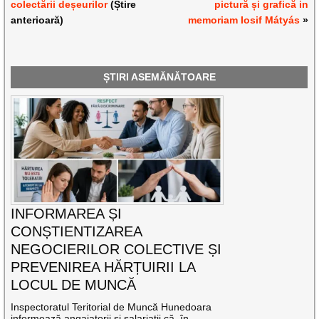
colectării deșeurilor
(Știre
pictură și grafică in
anterioară)
memoriam Iosif Mátyás
»
ȘTIRI ASEMĂNĂTOARE
INFORMAREA ȘI
CONȘTIENTIZAREA
NEGOCIERILOR COLECTIVE ȘI
PREVENIREA HĂRȚUIRII LA
LOCUL DE MUNCĂ
Inspectoratul Teritorial de Muncă Hunedoara
informează angajatorii și salariații că, în