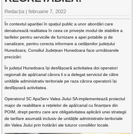
Redacția |
februarie 7, 2022
În contextul apariției în spațiul public a unor abordări care
denaturează realitatea în ceea ce privește modul de stabilire a
tarifelor pentru serviciile de furnizare a apei potabile și de
canalizare, pentru corecta informare a cetățenilor județului
Hunedoara, Consiliul Județean Hunedoara face următoarele
precizări:
În județul Hunedoara își desfășoară activitatea doi operatori
regionali de apă/canal cărora li s-a delegat serviciul de către
unitățile administrativ teritoriale pe raza cărora operatorii își
desfășoară activitatea.
Operatorul SC ApaServ Valea Jiului SA implementează proiectul
major de reabilitare a rețelelor de apă/canal cu finanțare din
POIM, drept pentru care are obligativitatea aplicării unei strategii
de tarifare asumată inclusiv de unitățile administrativ-teritoriale
din Valea Jiului prin hotărâri ale tuturor consiliilor locale.