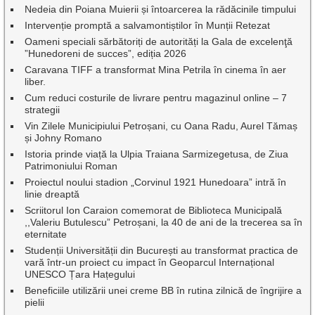
Nedeia din Poiana Muierii și întoarcerea la rădăcinile timpului
Intervenție promptă a salvamontiștilor în Munții Retezat
Oameni speciali sărbătoriți de autorități la Gala de excelenţă
”Hunedoreni de succes”, ediția 2026
Caravana TIFF a transformat Mina Petrila în cinema în aer
liber.
Cum reduci costurile de livrare pentru magazinul online – 7
strategii
Vin Zilele Municipiului Petroșani, cu Oana Radu, Aurel Tămaș
și Johny Romano
Istoria prinde viață la Ulpia Traiana Sarmizegetusa, de Ziua
Patrimoniului Roman
Proiectul noului stadion „Corvinul 1921 Hunedoara” intră în
linie dreaptă
Scriitorul Ion Caraion comemorat de Biblioteca Municipală
,,Valeriu Butulescu” Petroșani, la 40 de ani de la trecerea sa în
eternitate
Studenții Universității din București au transformat practica de
vară într-un proiect cu impact în Geoparcul Internațional
UNESCO Țara Hațegului
Beneficiile utilizării unei creme BB în rutina zilnică de îngrijire a
pielii