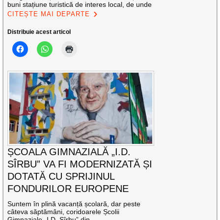
buni stațiune turistică de interes local, de unde
CITEȘTE MAI DEPARTE
Distribuie acest articol
ȘCOALA GIMNAZIALĂ „I.D.
SÎRBU” VA FI MODERNIZATĂ ȘI
DOTATĂ CU SPRIJINUL
FONDURILOR EUROPENE
Suntem în plină vacanță școlară, dar peste
câteva săptămâni, coridoarele Școlii
Gimnaziale „I.D. Sîrbu” din