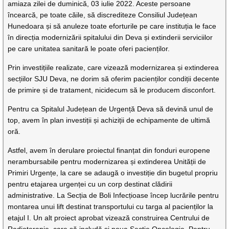
amiaza zilei de duminică, 03 iulie 2022. Aceste persoane
încearcă, pe toate căile, să discrediteze Consiliul Județean
Hunedoara și să anuleze toate eforturile pe care instituția le face
în direcția modernizării spitalului din Deva și extinderii serviciilor
pe care unitatea sanitară le poate oferi pacienților.
Prin investițiile realizate, care vizează modernizarea și extinderea
secțiilor SJU Deva, ne dorim să oferim pacienților condiții decente
de primire și de tratament, nicidecum să le producem disconfort.
Pentru ca Spitalul Județean de Urgență Deva să devină unul de
top, avem în plan investiții și achiziții de echipamente de ultimă
oră.
Astfel, avem în derulare proiectul finanțat din fonduri europene
nerambursabile pentru modernizarea și extinderea Unității de
Primiri Urgențe, la care se adaugă o investiție din bugetul propriu
pentru etajarea urgenței cu un corp destinat clădirii
administrative. La Secția de Boli Infecțioase încep lucrările pentru
montarea unui lift destinat transportului cu targa al pacienților la
etajul I. Un alt proiect aprobat vizează construirea Centrului de