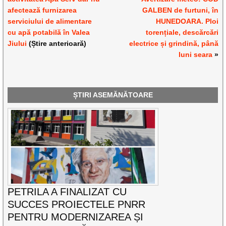
afectează furnizarea
GALBEN de furtuni, în
serviciului de alimentare
HUNEDOARA. Ploi
cu apă potabilă în Valea
torențiale, descărcări
Jiului
(Știre anterioară)
electrice și grindină, până
luni seara
»
ȘTIRI ASEMĂNĂTOARE
PETRILA A FINALIZAT CU
SUCCES PROIECTELE PNRR
PENTRU MODERNIZAREA ȘI