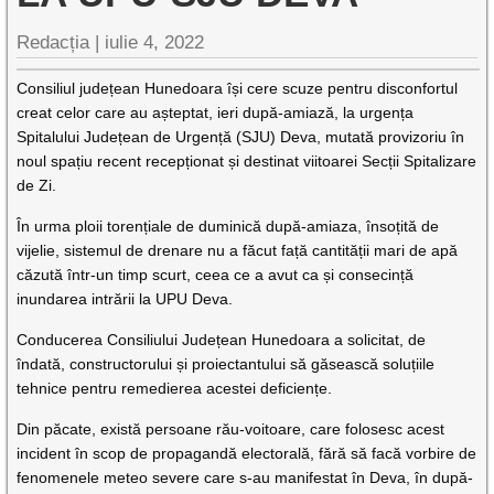
Redacția |
iulie 4, 2022
Consiliul județean Hunedoara își cere scuze pentru disconfortul
creat celor care au așteptat, ieri după-amiază, la urgența
Spitalului Județean de Urgență (SJU) Deva, mutată provizoriu în
noul spațiu recent recepționat și destinat viitoarei Secții Spitalizare
de Zi.
În urma ploii torențiale de duminică după-amiaza, însoțită de
vijelie, sistemul de drenare nu a făcut față cantității mari de apă
căzută într-un timp scurt, ceea ce a avut ca și consecință
inundarea intrării la UPU Deva.
Conducerea Consiliului Județean Hunedoara a solicitat, de
îndată, constructorului și proiectantului să găsească soluțiile
tehnice pentru remedierea acestei deficiențe.
Din păcate, există persoane rău-voitoare, care folosesc acest
incident în scop de propagandă electorală, fără să facă vorbire de
fenomenele meteo severe care s-au manifestat în Deva, în după-