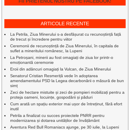
FII PRIETENUL NOSTRU PE FACEBOOK!
ARTICOLE RECENTE
La Petrila, Ziua Minerului s-a desfășurat cu recunoștință față
de trecut și încredere pentru viitor
Ceremonii de recunoștință de Ziua Minerului, în capitala de
suflet a mineritului românesc, la Lupeni
La Petroșani, minerii au fost omagiați de ziua lor printr-o
emoționantă ceremonie
Eroii din adâncuri omagiați la Vulcan, de Ziua Minerului
Senatorul Cristian Resmeriță vede în adoptarea
amendamentului PSD la Legea decarbonării o măsură de bun
simț
Zeci de hectare mistuite și zeci de pompieri mobilizați pentru a
proteja oameni, locuințe, gospodării și păduri
Cum arată un spațiu exterior mai ușor de întreținut, fără efort
inutil
Petrila a finalizat cu succes proiectele PNRR pentru
modernizarea și dotarea unităților de învățământ
Aventura Red Bull Romaniacs ajunge, pe 30 iulie, la Lupeni