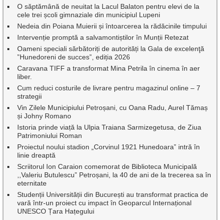
O săptămână de neuitat la Lacul Balaton pentru elevi de la
cele trei școli gimnaziale din municipiul Lupeni
Nedeia din Poiana Muierii și întoarcerea la rădăcinile timpului
Intervenție promptă a salvamontiștilor în Munții Retezat
Oameni speciali sărbătoriți de autorități la Gala de excelenţă
”Hunedoreni de succes”, ediția 2026
Caravana TIFF a transformat Mina Petrila în cinema în aer
liber.
Cum reduci costurile de livrare pentru magazinul online – 7
strategii
Vin Zilele Municipiului Petroșani, cu Oana Radu, Aurel Tămaș
și Johny Romano
Istoria prinde viață la Ulpia Traiana Sarmizegetusa, de Ziua
Patrimoniului Roman
Proiectul noului stadion „Corvinul 1921 Hunedoara” intră în
linie dreaptă
Scriitorul Ion Caraion comemorat de Biblioteca Municipală
,,Valeriu Butulescu” Petroșani, la 40 de ani de la trecerea sa în
eternitate
Studenții Universității din București au transformat practica de
vară într-un proiect cu impact în Geoparcul Internațional
UNESCO Țara Hațegului