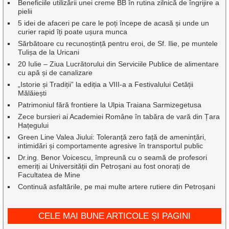
Beneficiile utilizării unei creme BB în rutina zilnică de îngrijire a
pielii
5 idei de afaceri pe care le poți începe de acasă și unde un
curier rapid îți poate ușura munca
Sărbătoare cu recunoștință pentru eroi, de Sf. Ilie, pe muntele
Tulișa de la Uricani
20 Iulie – Ziua Lucrătorului din Serviciile Publice de alimentare
cu apă și de canalizare
„Istorie și Tradiții” la ediția a VIII-a a Festivalului Cetății
Mălăiești
Patrimoniul fără frontiere la Ulpia Traiana Sarmizegetusa
Zece bursieri ai Academiei Române în tabăra de vară din Țara
Hațegului
Green Line Valea Jiului: Toleranță zero față de amenințări,
intimidări și comportamente agresive în transportul public
Dr.ing. Benor Voicescu, împreună cu o seamă de profesori
emeriți ai Universității din Petroșani au fost onorați de
Facultatea de Mine
Continuă asfaltările, pe mai multe artere rutiere din Petroșani
CELE MAI BUNE ARTICOLE ȘI PAGINI