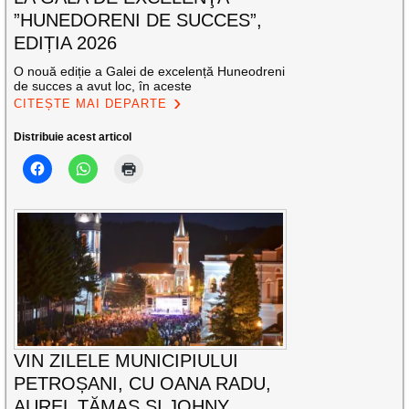
”HUNEDORENI DE SUCCES”,
EDIȚIA 2026
O nouă ediție a Galei de excelență Huneodreni
de succes a avut loc, în aceste
CITEȘTE MAI DEPARTE
Distribuie acest articol
VIN ZILELE MUNICIPIULUI
PETROȘANI, CU OANA RADU,
AUREL TĂMAȘ ȘI JOHNY