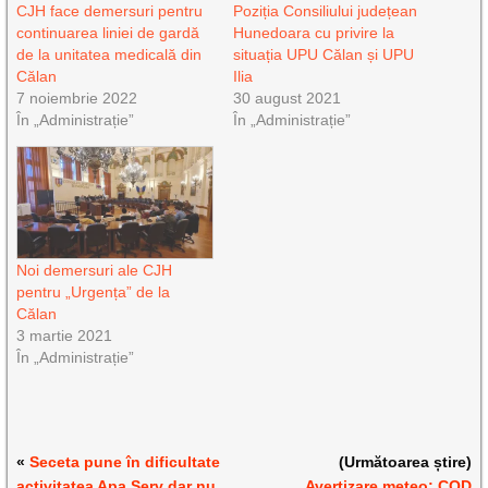
CJH face demersuri pentru
Poziția Consiliului județean
continuarea liniei de gardă
Hunedoara cu privire la
de la unitatea medicală din
situația UPU Călan și UPU
Călan
Ilia
7 noiembrie 2022
30 august 2021
În „Administrație”
În „Administrație”
Noi demersuri ale CJH
pentru „Urgența” de la
Călan
3 martie 2021
În „Administrație”
«
Seceta pune în dificultate
(Următoarea știre)
activitatea Apa Serv dar nu
Avertizare meteo: COD