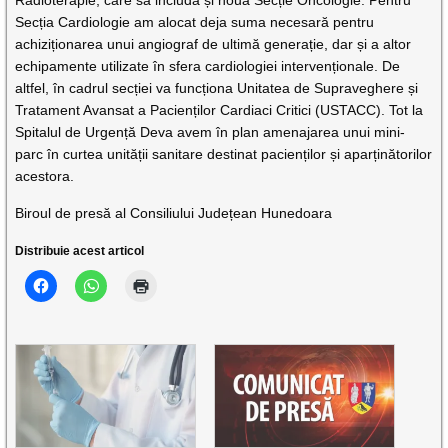
Radioterapie, care să includă și noua Secție Oncologie. Pentru
Secția Cardiologie am alocat deja suma necesară pentru
achiziționarea unui angiograf de ultimă generație, dar și a altor
echipamente utilizate în sfera cardiologiei intervenționale. De
altfel, în cadrul secției va funcționa Unitatea de Supraveghere și
Tratament Avansat a Pacienților Cardiaci Critici (USTACC). Tot la
Spitalul de Urgență Deva avem în plan amenajarea unui mini-
parc în curtea unității sanitare destinat pacienților și aparținătorilor
acestora.
Biroul de presă al Consiliului Județean Hunedoara
Distribuie acest articol