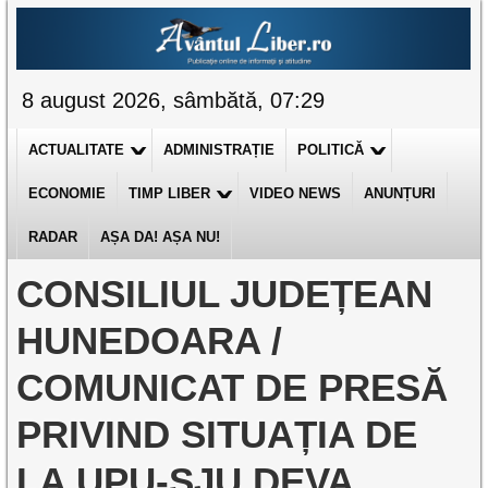
8 august 2026, sâmbătă, 07:29
ACTUALITATE
ADMINISTRAȚIE
POLITICĂ
ECONOMIE
TIMP LIBER
VIDEO NEWS
ANUNȚURI
RADAR
AȘA DA! AȘA NU!
CONSILIUL JUDEȚEAN
HUNEDOARA /
COMUNICAT DE PRESĂ
PRIVIND SITUAȚIA DE
LA UPU-SJU DEVA