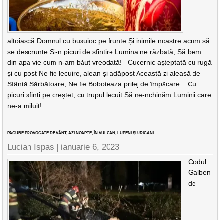
altoiască Domnul cu busuioc pe frunte Și inimile noastre acum să
se descrunte Și-n picuri de sfințire Lumina ne răzbată, Să bem
din apa vie cum n-am băut vreodată! Cucernic așteptată cu rugă
și cu post Ne fie lecuire, alean și adăpost Această zi aleasă de
Sfântă Sărbătoare, Ne fie Boboteaza prilej de împăcare. Cu
picuri sfinți pe creștet, cu trupul lecuit Să ne-nchinăm Luminii care
ne-a miluit!
PAGUBE PROVOCATE DE VÂNT, AZI NOAPTE, ÎN VULCAN, LUPENI ȘI URICANI
Lucian Ispas |
ianuarie 6, 2023
Codul
Galben
de