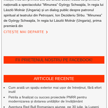
națională a spectacolului ”Minunea” György Schwajda, în regia lui
László Molnár (Ungaria) și un dialog public despre patronul
spiritual al teatrului din Petroșani, Ion Dezideriu Sîrbu. ”Minunea”
de György Schwajda, în regia lui László Molnár (Ungaria), prima
premieră din
CITEȘTE MAI DEPARTE
FII PRIETENUL NOSTRU PE FACEBOOK!
ARTICOLE RECENTE
Cum arată un spațiu exterior mai ușor de întreținut, fără efort
inutil
Petrila a finalizat cu succes proiectele PNRR pentru
modernizarea și dotarea unităților de învățământ
Aventura Red Bull Romaniacs ajunge, pe 30 iulie, la Lupeni