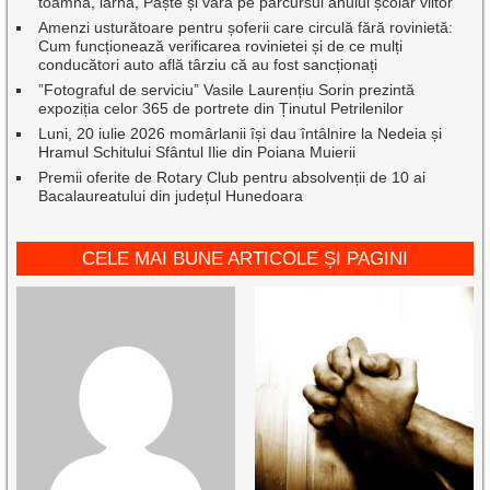
toamnă, iarnă, Paște și vară pe parcursul anului școlar viitor
Amenzi usturătoare pentru șoferii care circulă fără rovinietă:
Cum funcționează verificarea rovinietei și de ce mulți
conducători auto află târziu că au fost sancționați
”Fotograful de serviciu” Vasile Laurențiu Sorin prezintă
expoziția celor 365 de portrete din Ținutul Petrilenilor
Luni, 20 iulie 2026 momârlanii își dau întâlnire la Nedeia și
Hramul Schitului Sfântul Ilie din Poiana Muierii
Premii oferite de Rotary Club pentru absolvenții de 10 ai
Bacalaureatului din județul Hunedoara
CELE MAI BUNE ARTICOLE ȘI PAGINI