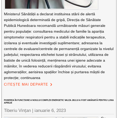
Ministerul Sănătății a declarat instituirea stării de alertă
epidemiologică determinată de gripă, Direcția de Sănătate
Publică Hunedoara recomandă următoarele măsuri generale
pentru populație: consultarea medicului de familie la apariția
simptomelor respiratorii pentru a stabili indicațiile terapeutice,
izolarea și eventuale investigații suplimentare; adresarea la
centrele de evaluare/centrele de permanență organizate la nivelul
județului; respectarea etichetei tusei și strănutului, utilizarea de
batiste de unică folosință; menținerea unei igiene adecvate a
mâinilor, în vederea reducerii răspândirii virusului; evitarea
aglomerațiilor, aerisirea spațiilor închise și purtarea măștii de
protecție; continuarea
CITEȘTE MAI DEPARTE
PUNEREA ÎN FUNCȚIUNE A NOULUI COMPLEX ENERGETIC VALEA JIULUI A FOST AMÂNATĂ PENTRU LUNA
APRILIE
Tiberiu Vințan |
ianuarie 6, 2023