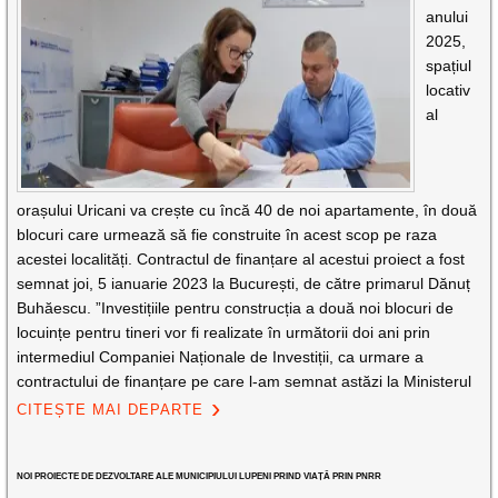
anului
2025,
spațiul
locativ
al
orașului Uricani va crește cu încă 40 de noi apartamente, în două
blocuri care urmează să fie construite în acest scop pe raza
acestei localități. Contractul de finanțare al acestui proiect a fost
semnat joi, 5 ianuarie 2023 la București, de către primarul Dănuț
Buhăescu. ”Investițiile pentru construcția a două noi blocuri de
locuințe pentru tineri vor fi realizate în următorii doi ani prin
intermediul Companiei Naționale de Investiții, ca urmare a
contractului de finanțare pe care l-am semnat astăzi la Ministerul
CITEȘTE MAI DEPARTE
NOI PROIECTE DE DEZVOLTARE ALE MUNICIPIULUI LUPENI PRIND VIAȚĂ PRIN PNRR