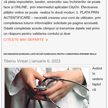
că plata impozitelor, taxelor, amenzilor sau închirierilor se poate
face și ONLINE, prin intermediul aplicației CityOn. Efectuarea
plăților online se poate realiza în două moduri: 1. PLATA PRIN
AUTENTIFICARE – necesită crearea unui cont de utilizator, prin
completarea tuturor informațiilor solicitate pe pagina accesată.
Odată completate aceste câmpuri și transmise datele veți primi
un răspuns pentru validarea contului și doar
CITEȘTE MAI DEPARTE
RECOMANDĂRI ȘI MĂSURI LUATE DE DSP HUNEDOARA PENTRU COMBATEREA EPIDEMIEI VIRALE
Tiberiu Vințan |
ianuarie 6, 2023
Având
în
vedere
faptul
că