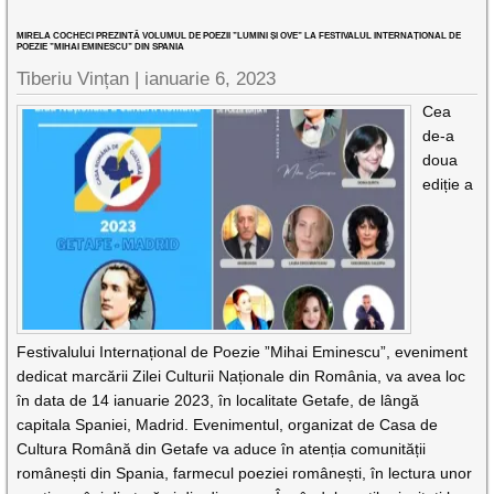
MIRELA COCHECI PREZINTĂ VOLUMUL DE POEZII ”LUMINI ȘI OVE” LA FESTIVALUL INTERNAȚIONAL DE
POEZIE ”MIHAI EMINESCU” DIN SPANIA
Tiberiu Vințan |
ianuarie 6, 2023
Cea
de-a
doua
ediție a
Festivalului Internațional de Poezie ”Mihai Eminescu”, eveniment
dedicat marcării Zilei Culturii Naționale din România, va avea loc
în data de 14 ianuarie 2023, în localitate Getafe, de lângă
capitala Spaniei, Madrid. Evenimentul, organizat de Casa de
Cultura Română din Getafe va aduce în atenția comunității
românești din Spania, farmecul poeziei românești, în lectura unor