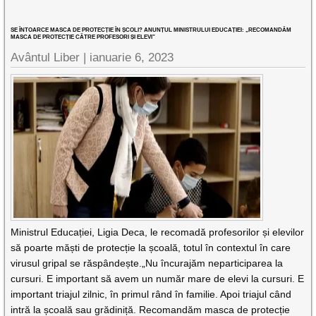
SE ÎNTOARCE MASCA DE PROTECȚIE ÎN ȘCOLI? ANUNȚUL MINISTRULUI EDUCAȚIEI: „RECOMANDĂM
MASCA DE PROTECȚIE CĂTRE PROFESORI ȘI ELEVI”
Avântul Liber |
ianuarie 6, 2023
Ministrul Educației, Ligia Deca, le recomadă profesorilor și elevilor
să poarte măști de protecție la școală, totul în contextul în care
virusul gripal se răspândește.„Nu încurajăm neparticiparea la
cursuri. E important să avem un număr mare de elevi la cursuri. E
important triajul zilnic, în primul rând în familie. Apoi triajul când
intră la școală sau grădiniță. Recomandăm masca de protecție