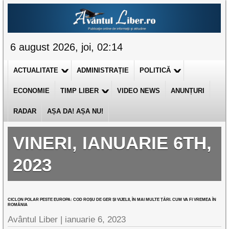
6 august 2026, joi, 02:14
ACTUALITATE
ADMINISTRAȚIE
POLITICĂ
ECONOMIE
TIMP LIBER
VIDEO NEWS
ANUNȚURI
RADAR
AȘA DA! AȘA NU!
VINERI, IANUARIE 6TH,
2023
CICLON POLAR PESTE EUROPA: COD ROȘU DE GER ȘI VIJELII, ÎN MAI MULTE ȚĂRI. CUM VA FI VREMEA ÎN
ROMÂNIA
Avântul Liber |
ianuarie 6, 2023