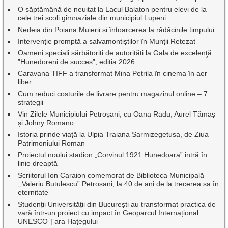
O săptămână de neuitat la Lacul Balaton pentru elevi de la
cele trei școli gimnaziale din municipiul Lupeni
Nedeia din Poiana Muierii și întoarcerea la rădăcinile timpului
Intervenție promptă a salvamontiștilor în Munții Retezat
Oameni speciali sărbătoriți de autorități la Gala de excelenţă
”Hunedoreni de succes”, ediția 2026
Caravana TIFF a transformat Mina Petrila în cinema în aer
liber.
Cum reduci costurile de livrare pentru magazinul online – 7
strategii
Vin Zilele Municipiului Petroșani, cu Oana Radu, Aurel Tămaș
și Johny Romano
Istoria prinde viață la Ulpia Traiana Sarmizegetusa, de Ziua
Patrimoniului Roman
Proiectul noului stadion „Corvinul 1921 Hunedoara” intră în
linie dreaptă
Scriitorul Ion Caraion comemorat de Biblioteca Municipală
,,Valeriu Butulescu” Petroșani, la 40 de ani de la trecerea sa în
eternitate
Studenții Universității din București au transformat practica de
vară într-un proiect cu impact în Geoparcul Internațional
UNESCO Țara Hațegului