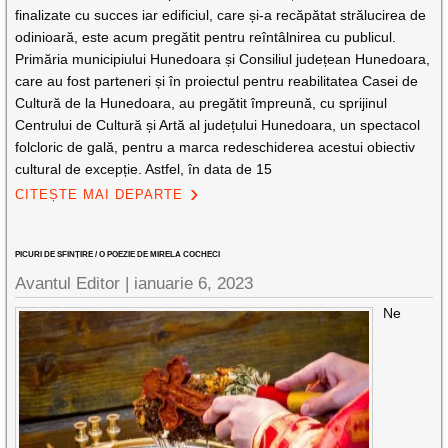
finalizate cu succes iar edificiul, care și-a recăpătat strălucirea de
odinioară, este acum pregătit pentru reîntâlnirea cu publicul.
Primăria municipiului Hunedoara și Consiliul județean Hunedoara,
care au fost parteneri și în proiectul pentru reabilitatea Casei de
Cultură de la Hunedoara, au pregătit împreună, cu sprijinul
Centrului de Cultură și Artă al județului Hunedoara, un spectacol
folcloric de gală, pentru a marca redeschiderea acestui obiectiv
cultural de excepție. Astfel, în data de 15
CITEȘTE MAI DEPARTE
PICURI DE SFINȚIRE / O POEZIE DE MIRELA COCHECI
Avantul Editor
|
ianuarie 6, 2023
Ne