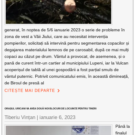
generat, în noptea de 5/6 ianuarie 2023 o serie de probleme în
zona de vest a Văii Jiului, care au necesitat intervenția
pompierilor, solicitați să intervină pentru segmentarea copacilor și
degajarea materialului lemnos de pe carosabil, după ce mai mulți
copaci au căzut pe drum. Vântul a provocat, de asemenea, și o
pană de curent într-un cartier al municipiului Lupeni, iar la Vulcan
acoperișul de tablă al unei gospodării a fost parțial smuls de
vântul puternic. Potrivit comunicatului emis, în această dimineață,
de Biroul de presă al
CITEȘTE MAI DEPARTE
ORAȘUL URICANI VA AVEA DOUĂ NOI BLOCURI DE LOCUINȚE PENTRU TINERI
Tiberiu Vințan |
ianuarie 6, 2023
Până la
finalul