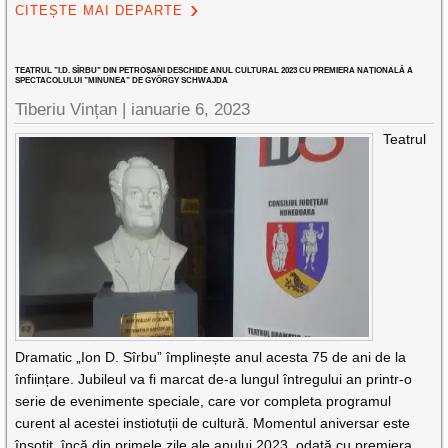
CITEȘTE MAI DEPARTE
TEATRUL ”I.D. SÎRBU” DIN PETROȘANI DESCHIDE ANUL CULTURAL 2023 CU PREMIERA NAȚIONALĂ A
SPECTACOLULUI ”MINUNEA” DE GYÖRGY SCHWAJDA
Tiberiu Vințan |
ianuarie 6, 2023
Teatrul
Dramatic „Ion D. Sîrbu” împlinește anul acesta 75 de ani de la
înființare. Jubileul va fi marcat de-a lungul întregului an printr-o
serie de evenimente speciale, care vor completa programul
curent al acestei instiotuții de cultură. Momentul aniversar este
însoțit, încă din primele zile ale anului 2023, odată cu premiera