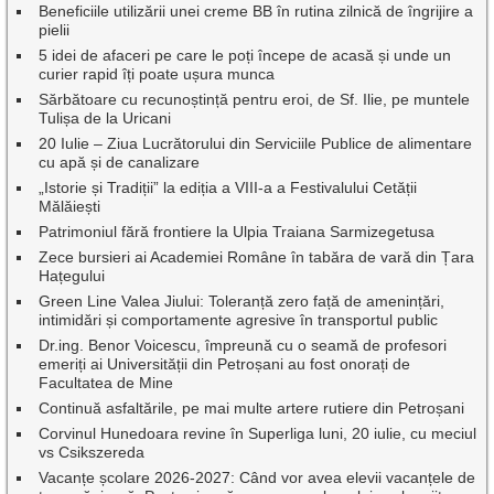
Beneficiile utilizării unei creme BB în rutina zilnică de îngrijire a
pielii
5 idei de afaceri pe care le poți începe de acasă și unde un
curier rapid îți poate ușura munca
Sărbătoare cu recunoștință pentru eroi, de Sf. Ilie, pe muntele
Tulișa de la Uricani
20 Iulie – Ziua Lucrătorului din Serviciile Publice de alimentare
cu apă și de canalizare
„Istorie și Tradiții” la ediția a VIII-a a Festivalului Cetății
Mălăiești
Patrimoniul fără frontiere la Ulpia Traiana Sarmizegetusa
Zece bursieri ai Academiei Române în tabăra de vară din Țara
Hațegului
Green Line Valea Jiului: Toleranță zero față de amenințări,
intimidări și comportamente agresive în transportul public
Dr.ing. Benor Voicescu, împreună cu o seamă de profesori
emeriți ai Universității din Petroșani au fost onorați de
Facultatea de Mine
Continuă asfaltările, pe mai multe artere rutiere din Petroșani
Corvinul Hunedoara revine în Superliga luni, 20 iulie, cu meciul
vs Csikszereda
Vacanțe școlare 2026-2027: Când vor avea elevii vacanțele de