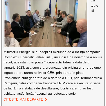
Cu
toate
că
Ministerul Energiei și-a îndeplinit misiunea de a înființa compania
Complexul Energetic Valea Jiului, încă din luna noiembrie a anului
trecut, aceasta nu-și poate începe activitatea la data de 6
ianuarie 2023, așa cum s-a prognozat, din pricina unor probleme
legate de preluarea activelor CEH, prin darea în plată.
Problemele sunt generate de o datorie a CEH, prin Termocentrala
Paroșeni, către compania franceză CNIM care a executat o serie
de lucrări la instalația de desulfurare, lucrări care nu au fost
achitate, astfel încât fracenzii au ipotecat o serie
CITEȘTE MAI DEPARTE