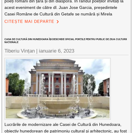
poeți români din țară și din diaspora. În rândul poeților invitați la
acest eveniment de către dl. Juan Jose Garcia, președintele
Casei Române de Cultură din Getafe se numără și Mirela
CITEȘTE MAI DEPARTE
CASA DE CULTURĂ DIN HUNEDOARA ÎȘI DESCHIDE OFICIAL PORȚILE PENTRU PUBLIC DE ZIUA CULTURII
NAȚIONALE
Tiberiu Vințan |
ianuarie 6, 2023
Lucrările de modernizare ale Casei de Cultură din Hunedoara,
obiectiv hunedorean de patrimoniu cultural și arhitectonic, au fost