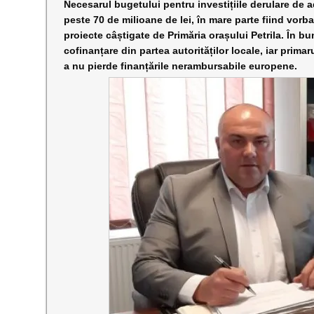
Necesarul bugetului pentru investițiile derulare de a
peste 70 de milioane de lei, în mare parte fiind vor
proiecte câștigate de Primăria orașului Petrila. În b
cofinanțare din partea autorităților locale, iar prima
a nu pierde finanțările nerambursabile europene.