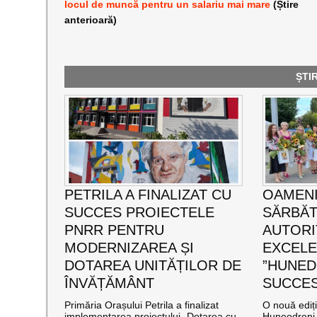
locul de muncă pentru un salariu mai mare
(Știre
anterioară)
ȘTI
PETRILA A FINALIZAT CU
OAMENI
SUCCES PROIECTELE
SĂRBĂT
PNRR PENTRU
AUTORI
MODERNIZAREA ȘI
EXCEL
DOTAREA UNITĂȚILOR DE
”HUNED
ÎNVĂȚĂMÂNT
SUCCES”
Primăria Orașului Petrila a finalizat
O nouă ediț
implementarea proiectului „Dotarea cu
Huneodreni 