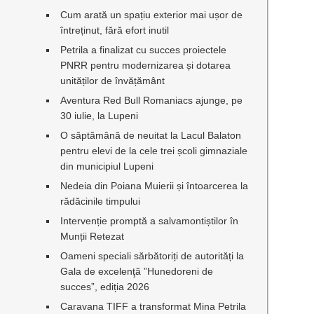
Cum arată un spațiu exterior mai ușor de
întreținut, fără efort inutil
Petrila a finalizat cu succes proiectele
PNRR pentru modernizarea și dotarea
unităților de învățământ
Aventura Red Bull Romaniacs ajunge, pe
30 iulie, la Lupeni
O săptămână de neuitat la Lacul Balaton
pentru elevi de la cele trei școli gimnaziale
din municipiul Lupeni
Nedeia din Poiana Muierii și întoarcerea la
rădăcinile timpului
Intervenție promptă a salvamontiștilor în
Munții Retezat
Oameni speciali sărbătoriți de autorități la
Gala de excelenţă ”Hunedoreni de
succes”, ediția 2026
Caravana TIFF a transformat Mina Petrila