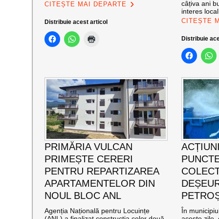
câțiva ani bu
CITEȘTE MAI DEPARTE
interes loca
CITEȘTE 
Distribuie acest articol
Distribuie ace
PRIMĂRIA VULCAN
ACȚIUNI
PRIMEȘTE CERERI
PUNCTE
PENTRU REPARTIZAREA
COLECT
APARTAMENTELOR DIN
DEȘEUR
NOUL BLOC ANL
PETROȘ
Agenția Națională pentru Locuințe
În municipiu
(ANL) a finalizat construcția celor două
aceste zile,