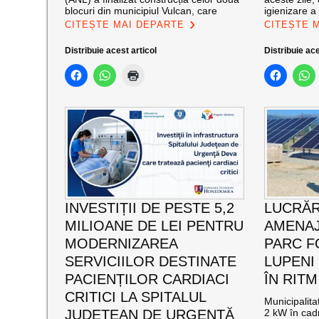
blocuri din municipiul Vulcan, care
igienizare a
CITEȘTE MAI DEPARTE
CITEȘTE 
Distribuie acest articol
Distribuie ace
INVESTIȚII DE PESTE 5,2
LUCRĂR
MILIOANE DE LEI PENTRU
AMENAJ
MODERNIZAREA
PARC F
SERVICIILOR DESTINATE
LUPENI
PACIENȚILOR CARDIACI
ÎN RITM
CRITICI LA SPITALUL
Municipalit
JUDEȚEAN DE URGENȚĂ
2 kW în cadr