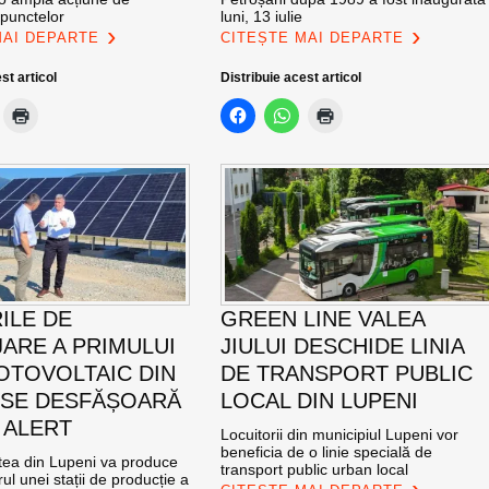
 punctelor
luni, 13 iulie
MAI DEPARTE
CITEȘTE MAI DEPARTE
st articol
Distribuie acest articol
ILE DE
GREEN LINE VALEA
ARE A PRIMULUI
JIULUI DESCHIDE LINIA
OTOVOLTAIC DIN
DE TRANSPORT PUBLIC
 SE DESFĂȘOARĂ
LOCAL DIN LUPENI
 ALERT
Locuitorii din municipiul Lupeni vor
beneficia de o linie specială de
atea din Lupeni va produce
transport public urban local
ul unei stații de producție a