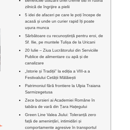
Beneficiile utilizării unei creme BB în rutina
zilnică de îngrijire a pielii
5 idei de afaceri pe care le poți începe de
acasă și unde un curier rapid îți poate
ușura munca
Sărbătoare cu recunoștință pentru eroi, de
Sf. Ilie, pe muntele Tulișa de la Uricani
20 Iulie – Ziua Lucrătorului din Serviciile
Publice de alimentare cu apă și de
canalizare
„Istorie și Tradiții” la ediția a VIII-a a
Festivalului Cetății Mălăiești
Patrimoniul fără frontiere la Ulpia Traiana
Sarmizegetusa
Zece bursieri ai Academiei Române în
tabăra de vară din Țara Hațegului
Green Line Valea Jiului: Toleranță zero
față de amenințări, intimidări și
e-
comportamente agresive în transportul