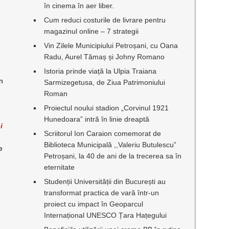
în cinema în aer liber.
Cum reduci costurile de livrare pentru
magazinul online – 7 strategii
Vin Zilele Municipiului Petroșani, cu Oana
Radu, Aurel Tămaș și Johny Romano
Istoria prinde viață la Ulpia Traiana
en
Sarmizegetusa, de Ziua Patrimoniului
Roman
Proiectul noului stadion „Corvinul 1921
Hunedoara” intră în linie dreaptă
i
Scriitorul Ion Caraion comemorat de
Biblioteca Municipală ,,Valeriu Butulescu”
e
Petroșani, la 40 de ani de la trecerea sa în
eternitate
Studenții Universității din București au
transformat practica de vară într-un
proiect cu impact în Geoparcul
Internațional UNESCO Țara Hațegului