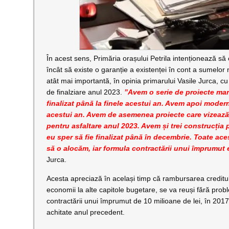
În acest sens, Primăria orașului Petrila intenționează să 
încât să existe o garanție a existenței în cont a sumelor
atât mai importantă, în opinia primarului Vasile Jurca, cu
de finalziare anul 2023.
”Avem o serie de proiecte mari
finalizat până la finele acestui an. Avem apoi modern
acestui an. Avem de asemenea proiecte care vizează 
pentru asfaltare anul 2023. Avem și trei construcția p
eu sper să fie finalizat până în decembrie. Toate ace
să o alocăm, iar formula contractării unui împrumut 
Jurca.
Acesta apreciază în același timp că rambursarea creditul
economii la alte capitole bugetare, se va reuși fără prob
contractării unui împrumut de 10 milioane de lei, în 2017,
achitate anul precedent.