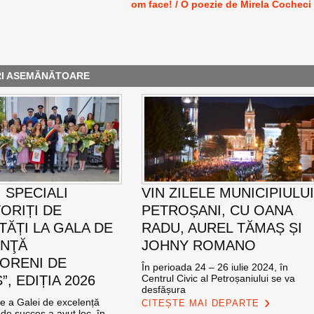
om face! / O poezie de Mirela Cocheci
RI ASEMĂNĂTOARE
 SPECIALI
VIN ZILELE MUNICIPIULU
ORIȚI DE
PETROȘANI, CU OANA
TĂȚI LA GALA DE
RADU, AUREL TĂMAȘ ȘI
ENŢĂ
JOHNY ROMANO
ORENI DE
În perioada 24 – 26 iulie 2024, în
, EDIȚIA 2026
Centrul Civic al Petroșaniului se va
desfășura
ie a Galei de excelență
CITEȘTE MAI DEPARTE
de succes a avut loc, în