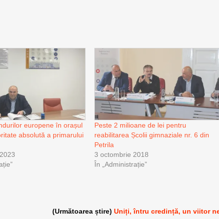
ndurilor europene în orașul
Peste 2 milioane de lei pentru
ioritate absolută a primarului
reabilitarea Școlii gimnaziale nr. 6 din
Petrila
 2023
3 octombrie 2018
ație”
În „Administrație”
(Următoarea știre)
Uniți, întru credință, un viitor n