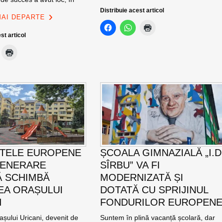
Distribuie acest articol
MAI DEPARTE
st articol
TELE EUROPENE
ȘCOALA GIMNAZIALĂ „I.D
GENERARE
SÎRBU” VA FI
 SCHIMBĂ
MODERNIZATĂ ȘI
EA ORAȘULUI
DOTATĂ CU SPRIJINUL
I
FONDURILOR EUROPEN
șului Uricani, devenit de
Suntem în plină vacanță școlară, dar