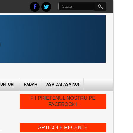
UNȚURI
RADAR
AȘA DA! AȘA NU!
FII PRIETENUL NOSTRU PE
FACEBOOK!
ARTICOLE RECENTE