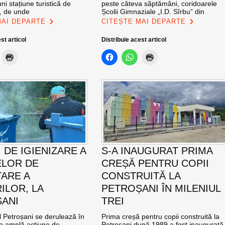
ni stațiune turistică de
peste câteva săptămâni, coridoarele
l, de unde
Școlii Gimnaziale „I.D. Sîrbu” din
MAI DEPARTE
CITEȘTE MAI DEPARTE
st articol
Distribuie acest articol
 DE IGIENIZARE A
S-A INAUGURAT PRIMA
LOR DE
CREȘĂ PENTRU COPII
ARE A
CONSTRUITĂ LA
ILOR, LA
PETROȘANI ÎN MILENIUL
ANI
TREI
l Petroșani se derulează în
Prima creșă pentru copii construită la
 o amplă acțiune de
Petroșani după 1989 a fost inaugurată