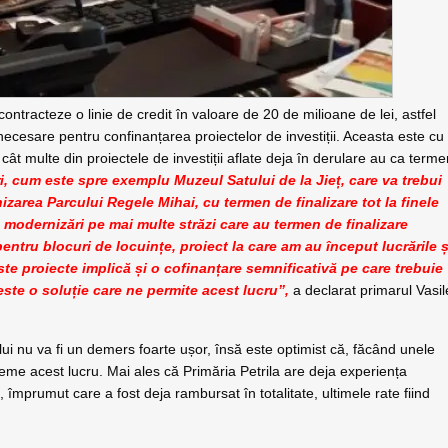
contracteze o linie de credit în valoare de 20 de milioane de lei, astfel
 necesare pentru confinanțarea proiectelor de investiții. Aceasta este cu
 cât multe din proiectele de investiții aflate deja în derulare au ca term
, cum este spre exemplu Muzeul Satului de la Jieț, care va trebui
izarea Parcului Regele Mihai, cu termen de finalizare tot la finele
modernizări pe mai multe străzi care au termen de finalizare
entru blocuri de locuințe, proiect la care am au început lucrările ș
ste proiecte implică și o cofinanțare semnificativă pe care trebuie
este o soluție care ne permite acest lucru”,
a declarat primarul Vasil
ui nu va fi un demers foarte ușor, însă este optimist că, făcând unele
leme acest lucru. Mai ales că Primăria Petrila are deja experiența
 împrumut care a fost deja rambursat în totalitate, ultimele rate fiind