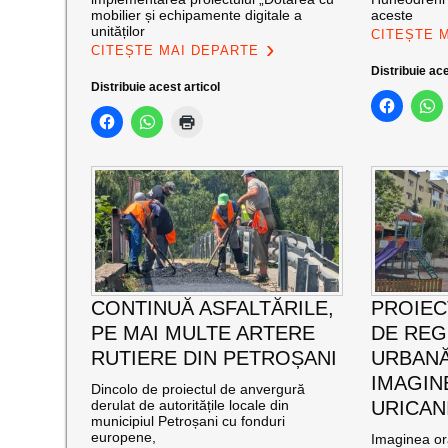
mobilier și echipamente digitale a
aceste
unităților
CITEȘTE 
CITEȘTE MAI DEPARTE
Distribuie ace
Distribuie acest articol
CONTINUĂ ASFALTĂRILE,
PROIEC
PE MAI MULTE ARTERE
DE RE
RUTIERE DIN PETROȘANI
URBANĂ
IMAGIN
Dincolo de proiectul de anvergură
derulat de autoritățile locale din
URICAN
municipiul Petroșani cu fonduri
europene,
Imaginea ora