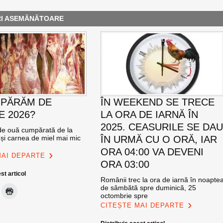
RI ASEMĂNĂTOARE
MPĂRĂM DE
ÎN WEEKEND SE TRECE
E 2026?
LA ORA DE IARNĂ ÎN
2025. CEASURILE SE DA
e ouă cumpărată de la
ii și carnea de miel mai mic
ÎN URMĂ CU O ORĂ, IAR
ORA 04:00 VA DEVENI
MAI DEPARTE
ORA 03:00
st articol
Românii trec la ora de iarnă în noapte
de sâmbătă spre duminică, 25
octombrie spre
CITEȘTE MAI DEPARTE