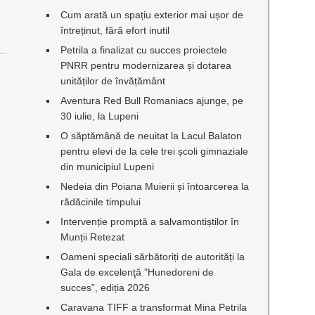
Cum arată un spațiu exterior mai ușor de
întreținut, fără efort inutil
Petrila a finalizat cu succes proiectele
PNRR pentru modernizarea și dotarea
unităților de învățământ
Aventura Red Bull Romaniacs ajunge, pe
30 iulie, la Lupeni
O săptămână de neuitat la Lacul Balaton
pentru elevi de la cele trei școli gimnaziale
din municipiul Lupeni
Nedeia din Poiana Muierii și întoarcerea la
rădăcinile timpului
Intervenție promptă a salvamontiștilor în
Munții Retezat
Oameni speciali sărbătoriți de autorități la
Gala de excelenţă ”Hunedoreni de
succes”, ediția 2026
Caravana TIFF a transformat Mina Petrila