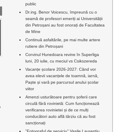
public
Dr.ing. Benor Voicescu, împreună cu o
seamă de profesori emeriți ai Universității
din Petroșani au fost onorați de Facultatea
de Mine
Continuă asfaltările, pe mai multe artere
rutiere din Petroșani
Corvinul Hunedoara revine în Superliga
luni, 20 iulie, cu meciul vs Csikszereda
Vacanțe școlare 2026-2027: Când vor
U
avea elevii vacanțele de toamnă, iarnă,
Paște și vară pe parcursul anului școlar
viitor
Amenzi usturătoare pentru șoferii care
circulă fără rovinietă: Cum funcționează
a
verificarea rovinietei și de ce mulți
conducători auto află târziu că au fost
sancționați
”Fotograful de serviciu” Vasile Laurențiu