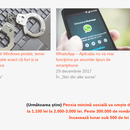
ti Windows piratat, teme-
WhatsApp – Aplicația nu va mai
știe exact că furi și ia
funcţiona pe anumite tipuri de
ice
smartphone
29 decembrie 2017
e”
În „Stiri din alte surse”
(Următoarea știre)
Pensia minimă socială va crește 
la 1.100 lei la 2.000-3.000 lei. Peste 300.000 de româ
încasează lunar sub 500 de lei