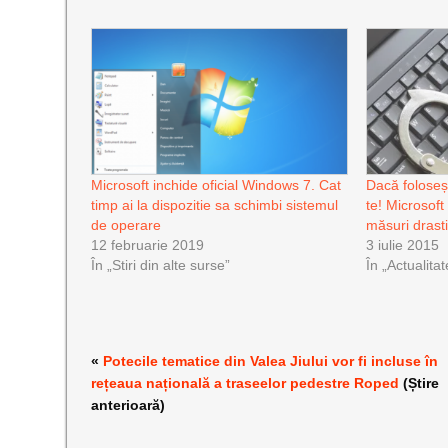
Microsoft inchide oficial Windows 7. Cat
Dacă foloseș
timp ai la dispozitie sa schimbi sistemul
te! Microsoft 
de operare
măsuri drast
12 februarie 2019
3 iulie 2015
În „Stiri din alte surse”
În „Actualitat
«
Potecile tematice din Valea Jiului vor fi incluse în
rețeaua națională a traseelor pedestre Roped
(Știre
anterioară)