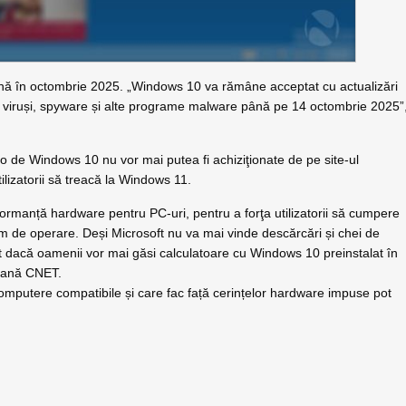
ână în octombrie 2025. „Windows 10 va rămâne acceptat cu actualizări
de viruși, spyware și alte programe malware până pe 14 octombrie 2025”
o de Windows 10 nu vor mai putea fi achiziţionate de pe site-ul
lizatorii să treacă la Windows 11.
ormanță hardware pentru PC-uri, pentru a forţa utilizatorii să cumpere
m de operare. Deși Microsoft nu va mai vinde descărcări și chei de
 dacă oamenii vor mai găsi calculatoare cu Windows 10 preinstalat în
icană CNET.
computere compatibile și care fac față cerințelor hardware impuse pot