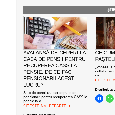
ȘTI
AVALANȘĂ DE CERERI LA
CE CU
CASA DE PENSII PENTRU
PAȘTEL
RECUPEREA CASS LA
„Vopseaua d
PENSIE. DE CE FAC
colțul străz
de
PENSIONARII ACEST
CITEȘTE 
LUCRU?
Distribuie ace
Sute de cereri au fost depuse de
pensionari pentru recuperarea CASS la
pensie la o
CITEȘTE MAI DEPARTE