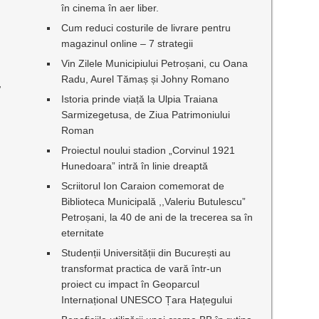
în cinema în aer liber.
Cum reduci costurile de livrare pentru
magazinul online – 7 strategii
Vin Zilele Municipiului Petroșani, cu Oana
Radu, Aurel Tămaș și Johny Romano
,
Istoria prinde viață la Ulpia Traiana
Sarmizegetusa, de Ziua Patrimoniului
Roman
Proiectul noului stadion „Corvinul 1921
Hunedoara” intră în linie dreaptă
Scriitorul Ion Caraion comemorat de
Biblioteca Municipală ,,Valeriu Butulescu”
Petroșani, la 40 de ani de la trecerea sa în
eternitate
Studenții Universității din București au
transformat practica de vară într-un
proiect cu impact în Geoparcul
Internațional UNESCO Țara Hațegului