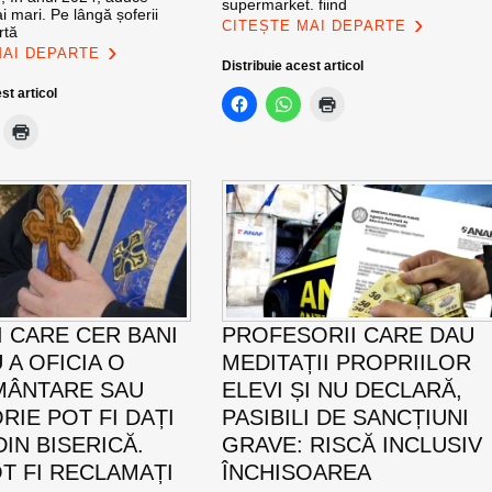
supermarket. fiind
i mari. Pe lângă șoferii
CITEȘTE MAI DEPARTE
rtă
MAI DEPARTE
Distribuie acest articol
st articol
I CARE CER BANI
PROFESORII CARE DAU
 A OFICIA O
MEDITAȚII PROPRIILOR
MÂNTARE SAU
ELEVI ȘI NU DECLARĂ,
RIE POT FI DAȚI
PASIBILI DE SANCȚIUNI
IN BISERICĂ.
GRAVE: RISCĂ INCLUSIV
T FI RECLAMAȚI
ÎNCHISOAREA