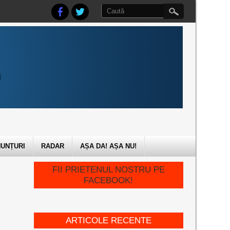
UNȚURI
RADAR
AȘA DA! AȘA NU!
FII PRIETENUL NOSTRU PE
FACEBOOK!
ARTICOLE RECENTE