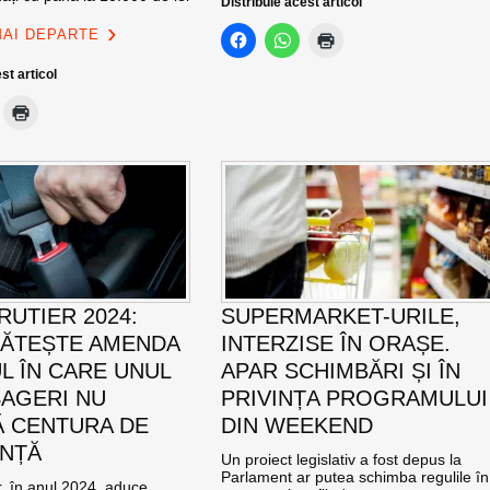
Distribuie acest articol
MAI DEPARTE
st articol
RUTIER 2024:
SUPERMARKET-URILE,
LĂTEȘTE AMENDA
INTERZISE ÎN ORAȘE.
UL ÎN CARE UNUL
APAR SCHIMBĂRI ȘI ÎN
SAGERI NU
PRIVINȚA PROGRAMULUI
 CENTURA DE
DIN WEEKEND
NȚĂ
Un proiect legislativ a fost depus la
Parlament ar putea schimba regulile în
, în anul 2024, aduce