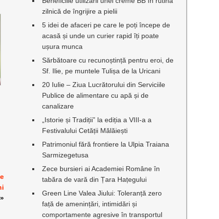
Beneficiile utilizării unei creme BB în rutina
zilnică de îngrijire a pielii
5 idei de afaceri pe care le poți începe de
acasă și unde un curier rapid îți poate
ușura munca
Sărbătoare cu recunoștință pentru eroi, de
Sf. Ilie, pe muntele Tulișa de la Uricani
20 Iulie – Ziua Lucrătorului din Serviciile
Publice de alimentare cu apă și de
canalizare
„Istorie și Tradiții” la ediția a VIII-a a
Festivalului Cetății Mălăiești
Patrimoniul fără frontiere la Ulpia Traiana
Sarmizegetusa
Zece bursieri ai Academiei Române în
de
tabăra de vară din Țara Hațegului
ni
Green Line Valea Jiului: Toleranță zero
»
față de amenințări, intimidări și
comportamente agresive în transportul