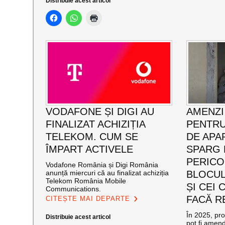
Distribuie acest articol
VODAFONE ȘI DIGI AU
AMENZI 
FINALIZAT ACHIZIȚIA
PENTRU
TELEKOM. CUM SE
DE APA
ÎMPART ACTIVELE
SPARG P
PERICO
Vodafone România și Digi România
anunță miercuri că au finalizat achiziția
BLOCUL
Telekom România Mobile
ȘI CEI
Communications.
FACĂ R
CITEȘTE MAI DEPARTE
În 2025, pro
Distribuie acest articol
pot fi amend