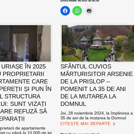
Distribuie acest articol
URIAȘE ÎN 2025
SFÂNTUL CUVIOS
 PROPRIETARII
MĂRTURISITOR ARSENIE
RTAMENTE CARE
DE LA PRISLOP –
EREȚII ȘI PUN ÎN
POMENIT LA 35 DE ANI
L STRUCTURA
DE LA MUTAREA LA
UI: SUNT VIZAȚI
DOMNUL
 CARE REFUZĂ SĂ
Joi, 28 noiembrie 2024, la împlinirea a
EPARAȚII
35 de ani de la mutarea la Domnul
CITEȘTE MAI DEPARTE
prietarii de apartamente
ați cu până la 10.000 de lei