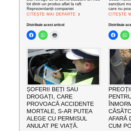
lot dintr-un produs aflat la raft.
sancțiuni ma
Reprezentanții companiei
care nu poa
CITEȘTE MAI DEPARTE
CITEȘTE 
Distribuie acest articol
Distribuie ace
ȘOFERII BEȚI SAU
PREOȚI
DROGAȚI, CARE
PENTRU
PROVOACĂ ACCIDENTE
ÎNMOR
MORTALE, S-AR PUTEA
CĂSĂTO
ALEGE CU PERMISUL
AFARĂ D
ANULAT PE VIAȚĂ.
CUM PO