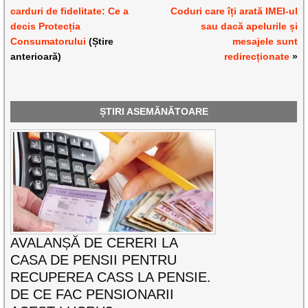
carduri de fidelitate: Ce a
Coduri care îți arată IMEI-ul
decis Protecția
sau dacă apelurile și
Consumatorului
(Știre
mesajele sunt
anterioară)
redirecționate
»
ȘTIRI ASEMĂNĂTOARE
AVALANȘĂ DE CERERI LA
CASA DE PENSII PENTRU
RECUPEREA CASS LA PENSIE.
DE CE FAC PENSIONARII