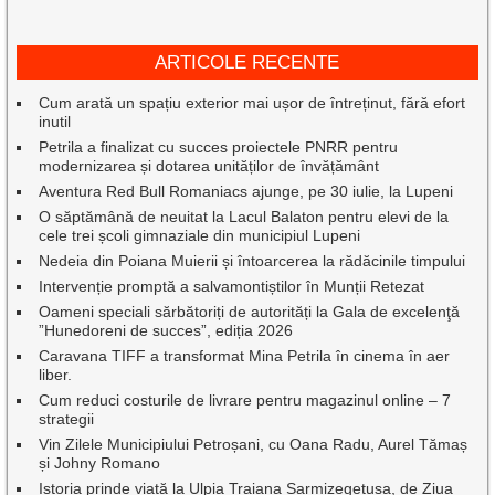
ARTICOLE RECENTE
Cum arată un spațiu exterior mai ușor de întreținut, fără efort
inutil
Petrila a finalizat cu succes proiectele PNRR pentru
modernizarea și dotarea unităților de învățământ
Aventura Red Bull Romaniacs ajunge, pe 30 iulie, la Lupeni
O săptămână de neuitat la Lacul Balaton pentru elevi de la
cele trei școli gimnaziale din municipiul Lupeni
Nedeia din Poiana Muierii și întoarcerea la rădăcinile timpului
Intervenție promptă a salvamontiștilor în Munții Retezat
Oameni speciali sărbătoriți de autorități la Gala de excelenţă
”Hunedoreni de succes”, ediția 2026
Caravana TIFF a transformat Mina Petrila în cinema în aer
liber.
Cum reduci costurile de livrare pentru magazinul online – 7
strategii
Vin Zilele Municipiului Petroșani, cu Oana Radu, Aurel Tămaș
și Johny Romano
Istoria prinde viață la Ulpia Traiana Sarmizegetusa, de Ziua