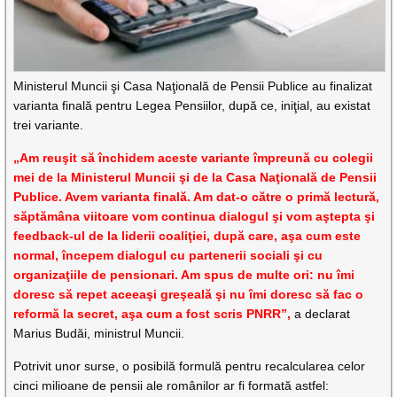
Ministerul Muncii şi Casa Naţională de Pensii Publice au finalizat
varianta finală pentru Legea Pensiilor, după ce, iniţial, au existat
trei variante.
„Am reuşit să închidem aceste variante împreună cu colegii
mei de la Ministerul Muncii şi de la Casa Naţională de Pensii
Publice. Avem varianta finală. Am dat-o către o primă lectură,
săptămâna viitoare vom continua dialogul şi vom aştepta şi
feedback-ul de la liderii coaliţiei, după care, aşa cum este
normal, începem dialogul cu partenerii sociali şi cu
organizaţiile de pensionari. Am spus de multe ori: nu îmi
doresc să repet aceeaşi greşeală şi nu îmi doresc să fac o
reformă la secret, aşa cum a fost scris PNRR”,
a declarat
Marius Budăi, ministrul Muncii.
Potrivit unor surse, o posibilă formulă pentru recalcularea celor
cinci milioane de pensii ale românilor ar fi formată astfel: