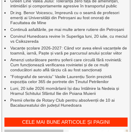
Green Line Valea Jiului: Toleranță zero față de amenințări,
intimidări și comportamente agresive în transportul public
Dr.ing. Benor Voicescu, împreună cu o seamă de profesori
emeriți ai Universității din Petroșani au fost onorați de
Facultatea de Mine
Continuă asfaltările, pe mai multe artere rutiere din Petroșani
Corvinul Hunedoara revine în Superliga luni, 20 iulie, cu meciul
vs Csikszereda
Vacanțe școlare 2026-2027: Când vor avea elevii vacanțele de
toamnă, iarnă, Paște și vară pe parcursul anului școlar viitor
Amenzi usturătoare pentru șoferii care circulă fără rovinietă:
Cum funcționează verificarea rovinietei și de ce mulți
conducători auto află târziu că au fost sancționați
”Fotograful de serviciu” Vasile Laurențiu Sorin prezintă
expoziția celor 365 de portrete din Ținutul Petrilenilor
Luni, 20 iulie 2026 momârlanii își dau întâlnire la Nedeia și
Hramul Schitului Sfântul Ilie din Poiana Muierii
Premii oferite de Rotary Club pentru absolvenții de 10 ai
Bacalaureatului din județul Hunedoara
CELE MAI BUNE ARTICOLE ȘI PAGINI