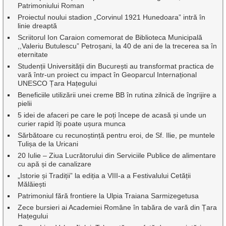
Patrimoniului Roman
Proiectul noului stadion „Corvinul 1921 Hunedoara” intră în
linie dreaptă
Scriitorul Ion Caraion comemorat de Biblioteca Municipală
,,Valeriu Butulescu” Petroșani, la 40 de ani de la trecerea sa în
eternitate
Studenții Universității din București au transformat practica de
vară într-un proiect cu impact în Geoparcul Internațional
UNESCO Țara Hațegului
Beneficiile utilizării unei creme BB în rutina zilnică de îngrijire a
pielii
5 idei de afaceri pe care le poți începe de acasă și unde un
curier rapid îți poate ușura munca
Sărbătoare cu recunoștință pentru eroi, de Sf. Ilie, pe muntele
Tulișa de la Uricani
20 Iulie – Ziua Lucrătorului din Serviciile Publice de alimentare
cu apă și de canalizare
„Istorie și Tradiții” la ediția a VIII-a a Festivalului Cetății
Mălăiești
Patrimoniul fără frontiere la Ulpia Traiana Sarmizegetusa
Zece bursieri ai Academiei Române în tabăra de vară din Țara
Hațegului