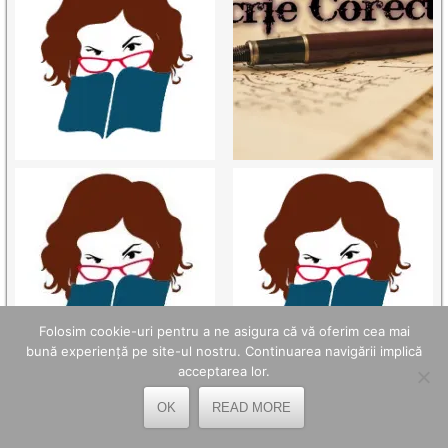
Folosim cookie-uri pentru a ne asigura că vă oferim cea mai
bună experiență pe site-ul nostru. Continuarea navigării implică
acceptarea lor.
OK
READ MORE