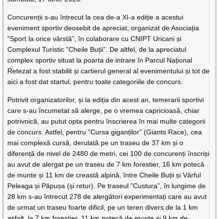
Concurenții s-au întrecut la cea de-a XI-a ediție a acestui
eveniment sportiv deosebit de apreciat, organizat de Asociația
”Sport la orice vârstă”, în colaborare cu CNIPT Uricani și
Complexul Turistic ”Cheile Buții”. De altfel, de la apreciatul
complex sportiv situat la poarta de intrare în Parcul Național
Retezat a fost stabilit și cartierul general al evenimentului și tot de
aici a fost dat startul, pentru toate categoriile de concurs.
Potrivit organizatorilor, și la ediția din acest an, temerarii sportivi
care s-au încumetat să alerge, pe o vremea capricioasă, chiar
potrivnică, au putut opta pentru înscrierea în mai multe categorii
de concurs. Astfel, pentru ”Cursa giganților” (Giants Race), cea
mai complexă cursă, derulată pe un traseu de 37 km și o
diferență de nivel de 2480 de metri, cei 100 de concurenți înscriși
au avut de alergat pe un traseu de 7 km forestier, 16 km potecă
de munte și 11 km de creastă alpină, între Cheile Buții și Vârful
Peleaga și Păpușa (și retur). Pe traseul ”Custura”, în lungime de
28 km s-au întrecut 278 de alergători experimentați care au avut
de urmat un traseu foarte dificil, pe un teren divers de la 1 km
asfalt, la 7 km forestier, 11 km potecă de munte și 9 km de