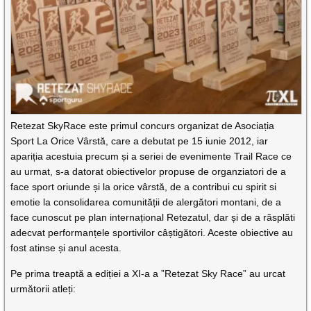
Retezat SkyRace este primul concurs organizat de Asociația
Sport La Orice Vârstă, care a debutat pe 15 iunie 2012, iar
apariția acestuia precum și a seriei de evenimente Trail Race ce
au urmat, s-a datorat obiectivelor propuse de organziatori de a
face sport oriunde și la orice vârstă, de a contribui cu spirit si
emotie la consolidarea comunității de alergători montani, de a
face cunoscut pe plan internațional Retezatul, dar și de a răsplăti
adecvat performanțele sportivilor câștigători. Aceste obiective au
fost atinse și anul acesta.
Pe prima treaptă a ediției a XI-a a ”Retezat Sky Race” au urcat
următorii atleți: