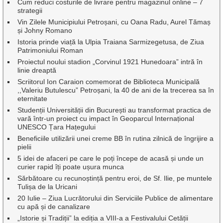
Cum reduci costurile de livrare pentru magazinul online – 7
strategii
Vin Zilele Municipiului Petroșani, cu Oana Radu, Aurel Tămaș
și Johny Romano
Istoria prinde viață la Ulpia Traiana Sarmizegetusa, de Ziua
Patrimoniului Roman
Proiectul noului stadion „Corvinul 1921 Hunedoara” intră în
linie dreaptă
Scriitorul Ion Caraion comemorat de Biblioteca Municipală
,,Valeriu Butulescu” Petroșani, la 40 de ani de la trecerea sa în
eternitate
Studenții Universității din București au transformat practica de
vară într-un proiect cu impact în Geoparcul Internațional
UNESCO Țara Hațegului
Beneficiile utilizării unei creme BB în rutina zilnică de îngrijire a
pielii
5 idei de afaceri pe care le poți începe de acasă și unde un
curier rapid îți poate ușura munca
Sărbătoare cu recunoștință pentru eroi, de Sf. Ilie, pe muntele
Tulișa de la Uricani
20 Iulie – Ziua Lucrătorului din Serviciile Publice de alimentare
cu apă și de canalizare
„Istorie și Tradiții” la ediția a VIII-a a Festivalului Cetății