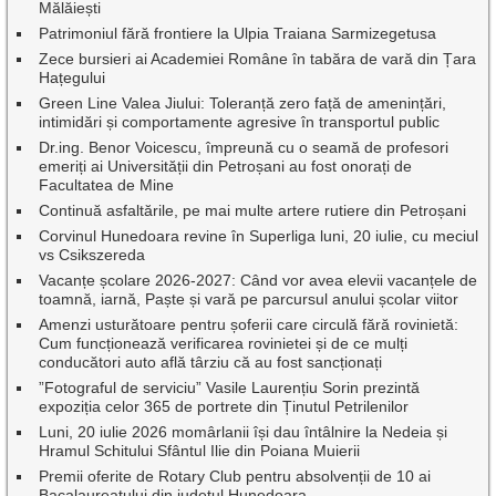
Mălăiești
Patrimoniul fără frontiere la Ulpia Traiana Sarmizegetusa
Zece bursieri ai Academiei Române în tabăra de vară din Țara
Hațegului
Green Line Valea Jiului: Toleranță zero față de amenințări,
intimidări și comportamente agresive în transportul public
Dr.ing. Benor Voicescu, împreună cu o seamă de profesori
emeriți ai Universității din Petroșani au fost onorați de
Facultatea de Mine
Continuă asfaltările, pe mai multe artere rutiere din Petroșani
Corvinul Hunedoara revine în Superliga luni, 20 iulie, cu meciul
vs Csikszereda
Vacanțe școlare 2026-2027: Când vor avea elevii vacanțele de
toamnă, iarnă, Paște și vară pe parcursul anului școlar viitor
Amenzi usturătoare pentru șoferii care circulă fără rovinietă:
Cum funcționează verificarea rovinietei și de ce mulți
conducători auto află târziu că au fost sancționați
”Fotograful de serviciu” Vasile Laurențiu Sorin prezintă
expoziția celor 365 de portrete din Ținutul Petrilenilor
Luni, 20 iulie 2026 momârlanii își dau întâlnire la Nedeia și
Hramul Schitului Sfântul Ilie din Poiana Muierii
Premii oferite de Rotary Club pentru absolvenții de 10 ai
Bacalaureatului din județul Hunedoara