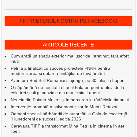
FII PRIETENUL NOSTRU PE FACEBOOK!
ARTICOLE RECENTE
Cum arată un spațiu exterior mai ușor de întreținut, fără efort
inutil
Petrila a finalizat cu succes proiectele PNRR pentru
modernizarea și dotarea unităților de învățământ
Aventura Red Bull Romaniacs ajunge, pe 30 iulie, la Lupeni
O săptămână de neuitat la Lacul Balaton pentru elevi de la
cele trei școli gimnaziale din municipiul Lupeni
Nedeia din Poiana Muierii și întoarcerea la rădăcinile timpului
Intervenție promptă a salvamontiștilor în Munții Retezat
Oameni speciali sărbătoriți de autorități la Gala de excelenţă
”Hunedoreni de succes”, ediția 2026
Caravana TIFF a transformat Mina Petrila în cinema în aer
liber.