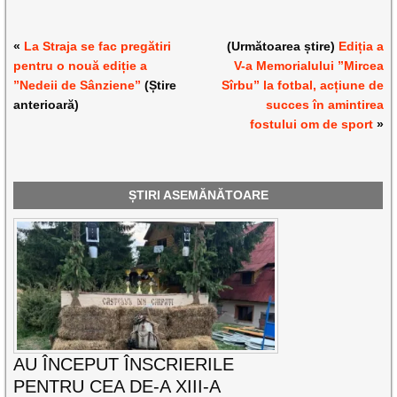
«
La Straja se fac pregătiri
(Următoarea știre)
Ediția a
pentru o nouă ediție a
V-a Memorialului ”Mircea
”Nedeii de Sânziene”
(Știre
Sîrbu” la fotbal, acțiune de
anterioară)
succes în amintirea
fostului om de sport
»
ȘTIRI ASEMĂNĂTOARE
AU ÎNCEPUT ÎNSCRIERILE
PENTRU CEA DE-A XIII-A