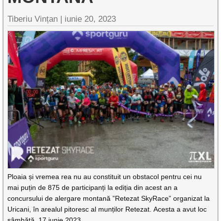
Tiberiu Vințan |
iunie 20, 2023
Ploaia și vremea rea nu au constituit un obstacol pentru cei nu
mai puțin de 875 de participanți la ediția din acest an a
concursului de alergare montană ”Retezat SkyRace” organizat la
Uricani, în arealul pitoresc al munților Retezat. Acesta a avut loc
sâmbătă, 17 iunie 2023.