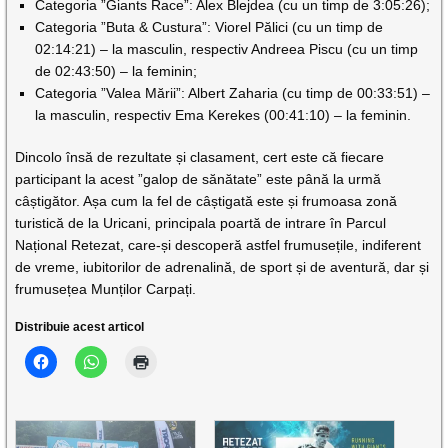
Categoria ”Giants Race”: Alex Blejdea (cu un timp de 3:05:26);
Categoria ”Buta & Custura”: Viorel Pălici (cu un timp de
02:14:21) – la masculin, respectiv Andreea Piscu (cu un timp
de 02:43:50) – la feminin;
Categoria ”Valea Mării”: Albert Zaharia (cu timp de 00:33:51) –
la masculin, respectiv Ema Kerekes (00:41:10) – la feminin.
Dincolo însă de rezultate și clasament, cert este că fiecare
participant la acest ”galop de sănătate” este până la urmă
câștigător. Așa cum la fel de câștigată este și frumoasa zonă
turistică de la Uricani, principala poartă de intrare în Parcul
Național Retezat, care-și descoperă astfel frumusețile, indiferent
de vreme, iubitorilor de adrenalină, de sport și de aventură, dar și
frumusețea Munților Carpați.
Distribuie acest articol