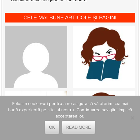
CELE MAI BUNE ARTICOLE ȘI PAGINI
Folosim cookie-uri pentru a ne asigura că vă oferim cea mai
bună experiență pe site-ul nostru. Continuarea navigării implică
acceptarea lor.
OK
READ MORE