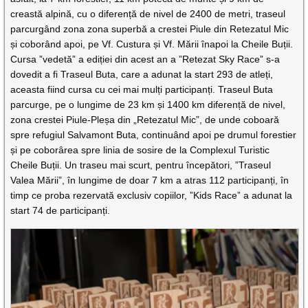
creastă alpină, cu o diferență de nivel de 2400 de metri, traseul
parcurgând zona zona superbă a crestei Piule din Retezatul Mic
și coborând apoi, pe Vf. Custura și Vf. Mării înapoi la Cheile Buții.
Cursa ”vedetă” a ediției din acest an a ”Retezat Sky Race” s-a
dovedit a fi Traseul Buta, care a adunat la start 293 de atleți,
aceasta fiind cursa cu cei mai mulți participanți. Traseul Buta
parcurge, pe o lungime de 23 km și 1400 km diferență de nivel,
zona crestei Piule-Pleșa din „Retezatul Mic”, de unde coboară
spre refugiul Salvamont Buta, continuând apoi pe drumul forestier
și pe coborârea spre linia de sosire de la Complexul Turistic
Cheile Buții. Un traseu mai scurt, pentru începători, ”Traseul
Valea Mării”, în lungime de doar 7 km a atras 112 participanți, în
timp ce proba rezervată exclusiv copiilor, ”Kids Race” a adunat la
start 74 de participanți.