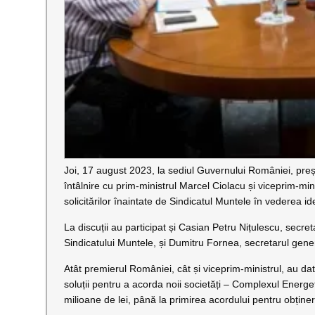
Joi, 17 august 2023, la sediul Guvernului României, pre
întâlnire cu prim-ministrul Marcel Ciolacu și viceprim-mi
solicitărilor înaintate de Sindicatul Muntele în vederea iden
La discuții au participat și Casian Petru Nițulescu, secre
Sindicatului Muntele, și Dumitru Fornea, secretarul gen
Atât premierul României, cât și viceprim-ministrul, au dat
soluții pentru a acorda noii societăți – Complexul Energet
milioane de lei, până la primirea acordului pentru obținer