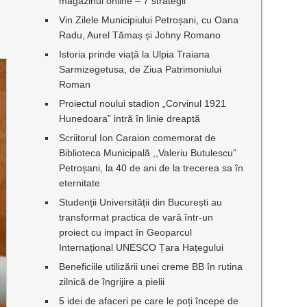
magazinul online – 7 strategii
Vin Zilele Municipiului Petroșani, cu Oana
Radu, Aurel Tămaș și Johny Romano
Istoria prinde viață la Ulpia Traiana
Sarmizegetusa, de Ziua Patrimoniului
Roman
Proiectul noului stadion „Corvinul 1921
Hunedoara” intră în linie dreaptă
Scriitorul Ion Caraion comemorat de
Biblioteca Municipală ,,Valeriu Butulescu”
Petroșani, la 40 de ani de la trecerea sa în
eternitate
Studenții Universității din București au
transformat practica de vară într-un
proiect cu impact în Geoparcul
Internațional UNESCO Țara Hațegului
Beneficiile utilizării unei creme BB în rutina
zilnică de îngrijire a pielii
5 idei de afaceri pe care le poți începe de