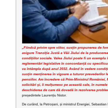
„Fiindcă privim spre viitor, susțin propunerea de for
asigure Tranziția Justă a Văii Jiului de la producere
condițiilor sociale. Valea Jiului poate fi un exemplu
reglementări legislative în concordanță cu specificul
va întâmpla după anul 2032. Având în vedere condițiile
susțin menținerea în vigoare a tuturor prevederilor le
pensiilor. Am încredere că Prim-Ministrul României, 
solicitări și, îi mulțumesc pe această cale, în numele
deschiderea de care dă dovadă în rezolvarea problem
președintele Laurențiu Nistor.
De curând, la Petroșani, și ministrul Energiei, Sebastian