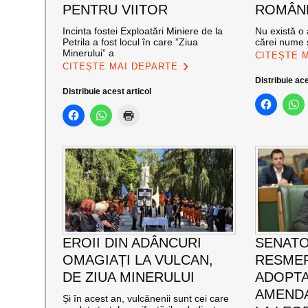
PENTRU VIITOR
ROMÂNE
Incinta fostei Exploatări Miniere de la
Nu există o 
Petrila a fost locul în care ”Ziua
cărei nume s
Minerului” a
CITEȘTE 
CITEȘTE MAI DEPARTE
Distribuie ace
Distribuie acest articol
EROII DIN ADÂNCURI
SENATO
OMAGIAȚI LA VULCAN,
RESMER
DE ZIUA MINERULUI
ADOPT
AMENDA
Și în acest an, vulcănenii sunt cei care