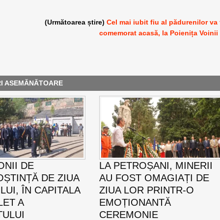
(Următoarea știre)
Cel mai iubit fiu al pădurenilor va 
comemorat acasă, la Poienița Voinii
RI ASEMĂNĂTOARE
NII DE
LA PETROȘANI, MINERII
ȘTINȚĂ DE ZIUA
AU FOST OMAGIAȚI DE
UI, ÎN CAPITALA
ZIUA LOR PRINTR-O
LET A
EMOȚIONANTĂ
TULUI
CEREMONIE