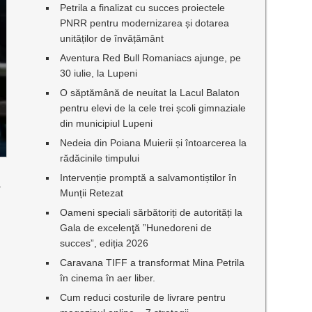
Petrila a finalizat cu succes proiectele
PNRR pentru modernizarea și dotarea
unităților de învățământ
Aventura Red Bull Romaniacs ajunge, pe
30 iulie, la Lupeni
O săptămână de neuitat la Lacul Balaton
pentru elevi de la cele trei școli gimnaziale
din municipiul Lupeni
Nedeia din Poiana Muierii și întoarcerea la
rădăcinile timpului
Intervenție promptă a salvamontiștilor în
a
Munții Retezat
Oameni speciali sărbătoriți de autorități la
Gala de excelenţă ”Hunedoreni de
succes”, ediția 2026
Caravana TIFF a transformat Mina Petrila
a
în cinema în aer liber.
Cum reduci costurile de livrare pentru