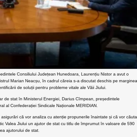
ședintele Consiliului Județean Hunedoara, Laurențiu Nistor a avut o
nistrul Marian Neacșu, în cadrul căreia s-a discutat deschis pe margine
tificării de soluții pentru probleme vitale ale Văii Jiului.
tar de stat în Ministerul Energiei, Darius Cîmpean, președintele
eral al Confederației Sindicale Naționale MERIDIAN.
 asigurări că vor analiza cu atenție propunerile înaintate și că vor căut
ic Valea Jiului un ajutor de stat cu titlu de împrumut în valoare de 590
ea ajutorului de stat.