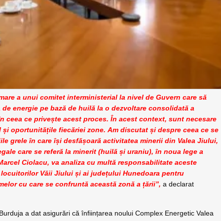
mare a unui comitet interministerial la nivel de Guvern care să
a de energie pe bază de huilă la o dezvoltare consolidată a
 în ceea ce privește acest proces. În acest context, sunt necesare
 și oportunitățile fiecăriei zone. Am discutat și despre ceea ce se
 grele în care își desfășoară activitatea minerii din Valea Jiului,
gale care se referă la minerit (huilă și uraniu), în noua lege a
Marcel Ciolacu, va analiza cu multă responsabilitate aceste
 locuitorilor Văii Jiului și ai județului Hunedoara pentru
elor cu care se confruntă această zonă a țării”,
a declarat
 Burduja a dat asigurări că înființarea noului Complex Energetic Valea