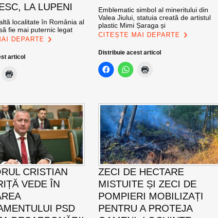
SC, LA LUPENI
Emblematic simbol al mineritului din
Valea Jiului, statuia creată de artistul
altă localitate în România al
plastic Mimi Șaraga și
ă fie mai puternic legat
CITEȘTE MAI DEPARTE
MAI DEPARTE
Distribuie acest articol
st articol
RUL CRISTIAN
ZECI DE HECTARE
IȚĂ VEDE ÎN
MISTUITE ȘI ZECI DE
AREA
POMPIERI MOBILIZAȚI
MENTULUI PSD
PENTRU A PROTEJA