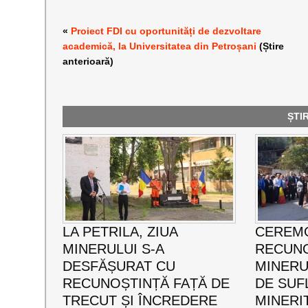
«
Proiect FDI cu oportunități de dezvoltare
academică, la Universitatea din Petroșani
(Știre
anterioară)
ȘTI
LA PETRILA, ZIUA
CEREMO
MINERULUI S-A
RECUNO
DESFĂȘURAT CU
MINERUL
RECUNOȘTINȚĂ FAȚĂ DE
DE SUF
TRECUT ȘI ÎNCREDERE
MINERI