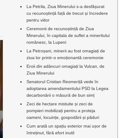
La Petrila, Ziua Minerului s-a desfășurat
cu recunoștință față de trecut și încredere
pentru viitor
Ceremonii de recunoștință de Ziua
Minerului, în capitala de suflet a mineritului
românesc, la Lupeni
La Petroșani, minerii au fost omagiați de
ziua lor printr-o emoționantă ceremonie
Eroii din adâncuri omagiați la Vulcan, de
Ziua Minerului
Senatorul Cristian Resmeriță vede în
adoptarea amendamentului PSD la Legea
decarbonării o măsură de bun simț
Zeci de hectare mistuite și zeci de
pompieri mobilizați pentru a proteja
oameni, locuințe, gospodării și păduri
Cum arată un spațiu exterior mai ușor de
întreținut, fără efort inutil