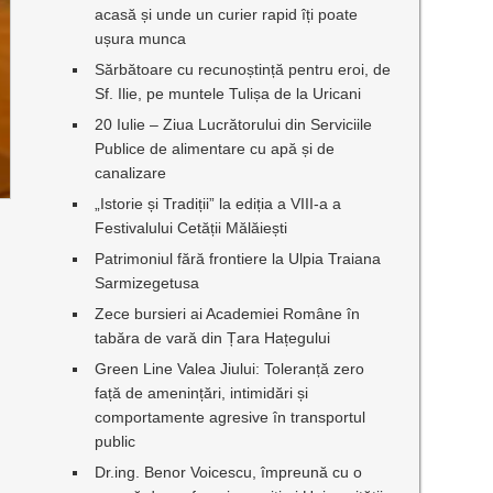
acasă și unde un curier rapid îți poate
ușura munca
Sărbătoare cu recunoștință pentru eroi, de
Sf. Ilie, pe muntele Tulișa de la Uricani
20 Iulie – Ziua Lucrătorului din Serviciile
Publice de alimentare cu apă și de
canalizare
„Istorie și Tradiții” la ediția a VIII-a a
Festivalului Cetății Mălăiești
Patrimoniul fără frontiere la Ulpia Traiana
Sarmizegetusa
Zece bursieri ai Academiei Române în
tabăra de vară din Țara Hațegului
Green Line Valea Jiului: Toleranță zero
față de amenințări, intimidări și
comportamente agresive în transportul
public
Dr.ing. Benor Voicescu, împreună cu o