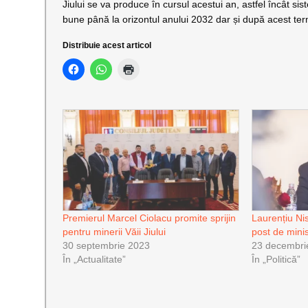
Jiului se va produce în cursul acestui an, astfel încât sis
bune până la orizontul anului 2032 dar și după acest te
Distribuie acest articol
Premierul Marcel Ciolacu promite sprijin
Laurențiu Nis
pentru minerii Văii Jiului
post de mini
30 septembrie 2023
23 decembri
În „Actualitate”
În „Politică”