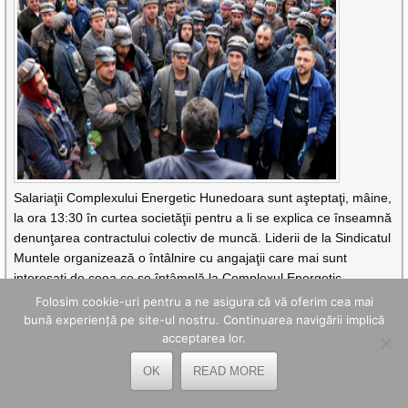
Salariaţii Complexului Energetic Hunedoara sunt aşteptaţi, mâine,
la ora 13:30 în curtea societăţii pentru a li se explica ce înseamnă
denunţarea contractului colectiv de muncă. Liderii de la Sindicatul
Muntele organizează o întâlnire cu angajaţii care mai sunt
interesaţi de ceea ce se întâmplă la Complexul Energetic
Hunedoara. “Vom depune la Tribunalul Hunedoara contestaţia la
Folosim cookie-uri pentru a ne asigura că vă oferim cea mai
denunţarea acestui contract colectiv de muncă. Mâine ne vom
bună experiență pe site-ul nostru. Continuarea navigării implică
întâlni cu salariaţii care sunt nemulţumiţi de această denunţare în
acceptarea lor.
curtea CEH începând cu ora 13.30 şi urmează să începem
OK
READ MORE
renegocierea unui nou contract coelctiv
CITEȘTE MAI DEPARTE