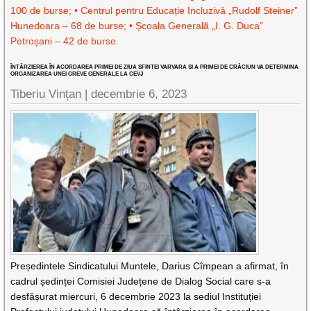
100 de burse; • Centrul pentru Educație Incluzivă „Rudolf Steiner”
Hunedoara – 68 de burse; • Școala Generală „I. G. Duca”
Petroșani – 42 de burse.
ÎNTÂRZIEREA ÎN ACORDAREA PRIMEI DE ZIUA SFINTEI VARVARA ȘI A PRIMEI DE CRĂCIUN VA DETERMINA
ORGANIZAREA UNEI GREVE GENERALE LA CEVJ
Tiberiu Vințan |
decembrie 6, 2023
Președintele Sindicatului Muntele, Darius Cîmpean a afirmat, în
cadrul ședinței Comisiei Județene de Dialog Social care s-a
desfășurat miercuri, 6 decembrie 2023 la sediul Instituției