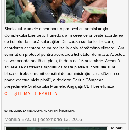
Sindicatul Muntele a semnat un protocol cu administrația
Complexului Energetic Hunedoara în ceea ce privește acordarea
de tichete de masă salariaților. Din cauza conturilor blocare,
acordarea acestora se va realiza la abia săptămâna viitoare. “Am
semnat un protocol pentru acordarea tichetelor de masă. Acestea
se vor acorda odată cu plata, în data de 15 noiembrie. Această
situație se datorează faptului că toate plățile șI conturile sunt
blocate, trebuie numit consiliul de administrație, iar astăzi nu se
poate efectua nicio plată”, a declarat Darius Câmpean,
președintele Sindicatului Muntele. Angajații CEH beneficiază
CITEȘTE MAI DEPARTE
SCHIMBUL II DE LA MINA VULCAN NU A INTRAT ÎN SUBTERAN
Monika BACIU |
octombrie 13, 2016
Minerii