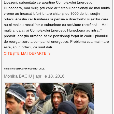
Livezeni, subunitate ce aparține Complexului Energetic
Hunedoara, mai mulți șefi care ar fi trebui pensionați de mai multă
vreme au încasat lefuri lunare chiar și de 9000 de lei, susțin
ortacii. Aceștia cer trimiterea la pensie a directorilor și șefilor care
nu-și mai au rostul într-o subunitate cu activitate restrânsă. Mai
mulți angajați ai Complexului Energetic Hunedoara au intrat în
preaviz, aceștia urmând să fie pensionați forțat în cadrul planului
de reorganizare a companiei energetice. Problema cea mai mare
este, spun ortacii, că sunt dați
CITEȘTE MAI DEPARTE
MINERII AU SEMNAT UN NOU PROTOCOL
Monika BACIU |
aprilie 18, 2016