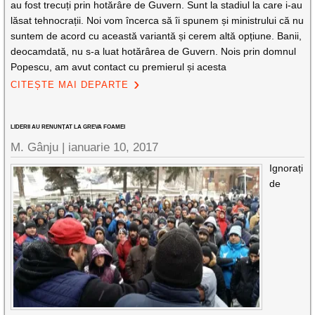
au fost trecuți prin hotărâre de Guvern. Sunt la stadiul la care i-au
lăsat tehnocrații. Noi vom încerca să îi spunem și ministrului că nu
suntem de acord cu această variantă și cerem altă opțiune. Banii,
deocamdată, nu s-a luat hotărârea de Guvern. Nois prin domnul
Popescu, am avut contact cu premierul și acesta
CITEȘTE MAI DEPARTE
LIDERII AU RENUNȚAT LA GREVA FOAMEI
M. Gânju |
ianuarie 10, 2017
Ignorați
de