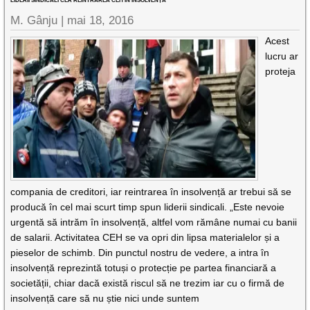
LIDERII SINDICALI CER REINTRAREA CEH ÎN INSOLVENȚĂ
M. Gânju |
mai 18, 2016
Acest
lucru ar
proteja
compania de creditori, iar reintrarea în insolvență ar trebui să se
producă în cel mai scurt timp spun liderii sindicali. „Este nevoie
urgentă să intrăm în insolvență, altfel vom rămâne numai cu banii
de salarii. Activitatea CEH se va opri din lipsa materialelor și a
pieselor de schimb. Din punctul nostru de vedere, a intra în
insolvență reprezintă totuși o protecție pe partea financiară a
societății, chiar dacă există riscul să ne trezim iar cu o firmă de
insolvență care să nu știe nici unde suntem