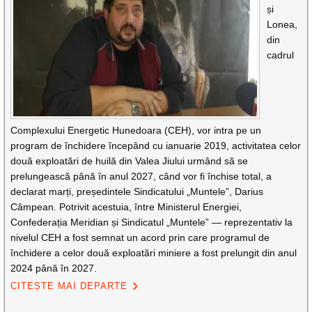
și
Lonea,
din
cadrul
Complexului Energetic Hunedoara (CEH), vor intra pe un
program de închidere începând cu ianuarie 2019, activitatea celor
două exploatări de huilă din Valea Jiului urmând să se
prelungească până în anul 2027, când vor fi închise total, a
declarat marți, președintele Sindicatului „Muntele”, Darius
Câmpean. Potrivit acestuia, între Ministerul Energiei,
Confederația Meridian și Sindicatul „Muntele” — reprezentativ la
nivelul CEH a fost semnat un acord prin care programul de
închidere a celor două exploatări miniere a fost prelungit din anul
2024 până în 2027.
CITEȘTE MAI DEPARTE