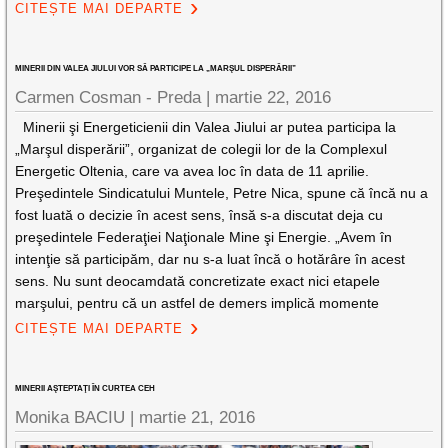
CITEȘTE MAI DEPARTE
MINERII DIN VALEA JIULUI VOR SĂ PARTICIPE LA „MARŞUL DISPERĂRII”
Carmen Cosman - Preda |
martie 22, 2016
Minerii şi Energeticienii din Valea Jiului ar putea participa la
„Marşul disperării”, organizat de colegii lor de la Complexul
Energetic Oltenia, care va avea loc în data de 11 aprilie.
Preşedintele Sindicatului Muntele, Petre Nica, spune că încă nu a
fost luată o decizie în acest sens, însă s-a discutat deja cu
preşedintele Federaţiei Naţionale Mine şi Energie. „Avem în
intenţie să participăm, dar nu s-a luat încă o hotărâre în acest
sens. Nu sunt deocamdată concretizate exact nici etapele
marşului, pentru că un astfel de demers implică momente
CITEȘTE MAI DEPARTE
MINERII AŞTEPTAŢI ÎN CURTEA CEH
Monika BACIU |
martie 21, 2016