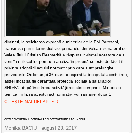
dimineți, la solicitarea expresă a minerilor de la EM Paroșeni,
transmisă prin intermediul viceprimarului din Vulcan, senatorul de
Valea Jiului Cristian Resmeriță a răspuns invitației acestora de a
veni în mijlocul lor pentru a analiza împreună ce este de făcut în
privința adoptării actului normativ prin care sunt prelungite
prevederile Ordonanței 36 (care a expirat la începutul acestui an),
astfel încât să fie garantată protecția socială a salariaților
SNIMVJ, după încetarea activității acestei companii. Minerii se
tem că, în lipsa acestui act normativ, vor rămâne, după 1
CITEȘTE MAI DEPARTE
CE VA CONȚINE NOUL CONTRACT COLECTIV DE MUNCĂ DE LA CEH?
Monika BACIU |
august 23, 2017