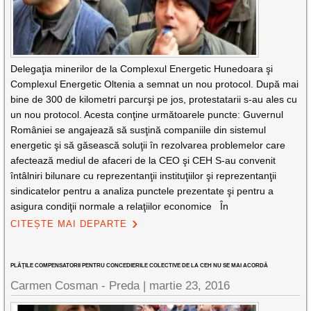
Delegaţia minerilor de la Complexul Energetic Hunedoara şi
Complexul Energetic Oltenia a semnat un nou protocol. După mai
bine de 300 de kilometri parcurşi pe jos, protestatarii s-au ales cu
un nou protocol. Acesta conţine următoarele puncte: Guvernul
României se angajează să susţină companiile din sistemul
energetic şi să găsească soluţii în rezolvarea problemelor care
afectează mediul de afaceri de la CEO şi CEH S-au convenit
întâlniri bilunare cu reprezentanţii instituţiilor şi reprezentanţii
sindicatelor pentru a analiza punctele prezentate şi pentru a
asigura condiţii normale a relaţiilor economice În
CITEȘTE MAI DEPARTE
PLĂŢILE COMPENSATORII PENTRU CONCEDIERILE COLECTIVE DE LA CEH NU SE MAI ACORDĂ
Carmen Cosman - Preda |
martie 23, 2016