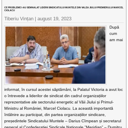
CE PROBLEME I-AU SEMNALAT LIDERII SINDICATULUI MUNTELE DIN VALEA JIULUI PREMIERULUI MARCEL
CIOLACU
Tiberiu Vințan |
august 19, 2023
După
cum
am mai
informat, în cursul acestei săptămâni, la Palatul Victoria a avut loc
o întrevede a liderilor de sindicat din cadrul organizațiilor
reprezentative ale sectorului energetic al Văii Jiului și Primul-
Ministru al României, Marcel Ciolacu. La această importantă
întâlnire au participat, din partea organizațiilor sindicare,
președintele Sindicatului Muntele – Darius Cîmpean și secretarul
general al Confederației Sindicale Naționale ”Meridian” – Dumitru