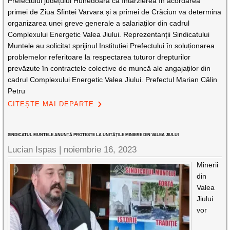
Prefectului județului Hunedoara că întârzierea în acordarea
primei de Ziua Sfintei Varvara și a primei de Crăciun va determina
organizarea unei greve generale a salariaților din cadrul
Complexului Energetic Valea Jiului. Reprezentanții Sindicatului
Muntele au solicitat sprijinul Instituției Prefectului în soluționarea
problemelor referitoare la respectarea tuturor drepturilor
prevăzute în contractele colective de muncă ale angajaților din
cadrul Complexului Energetic Valea Jiului. Prefectul Marian Călin
Petru
CITEȘTE MAI DEPARTE
SINDICATUL MUNTELE ANUNȚĂ PROTESTE LA UNITĂȚILE MINIERE DIN VALEA JIULUI
Lucian Ispas |
noiembrie 16, 2023
Minerii
din
Valea
Jiului
vor