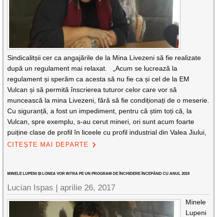
Sindicalitșii cer ca angajările de la Mina Livezeni să fie realizate
după un regulament mai relaxat. „Acum se lucrează la
regulament și sperăm ca acesta să nu fie ca și cel de la EM
Vulcan și să permită înscrierea tuturor celor care vor să
muncească la mina Livezeni, fără să fie condiționați de o meserie.
Cu siguranță, a fost un impediment, pentru că știm toți că, la
Vulcan, spre exemplu, s-au cerut mineri, ori sunt acum foarte
puiține clase de profil în liceele cu profil industrial din Valea Jiului,
CITEȘTE MAI DEPARTE
MINELE LUPENI ȘI LONEA VOR INTRA PE UN PROGRAM DE ÎNCHIDERE ÎNCEPÂND CU ANUL 2019
Lucian Ispas |
aprilie 26, 2017
Minele
Lupeni