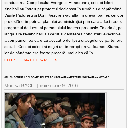
conducerea Complexului Energetic Hunedoara, cei doi lideri
sindicali au întrerupt protestul declanșat în urmă cu o săptămână.
Vasile Păduraru și Dorin Vezure s-au aflat în greva foamei, cei doi
protestând împotriva planului administrației prin care a fost redus
programul de lucru al personalului indirect productiv. Totodată, pe
lângă alte revendicări au cerut și demiterea conducerii executive
a companiei, pe care au acuzat-o de lipsa dialogului cu partenerul
social. ”Cei doi colegi ai noștri au întrerupt greva foamei. Starea
lor de sănătate era foarte precară, mai ales că în
CITEȘTE MAI DEPARTE
CEH CU CONTURILE BLOCATE, TICHETE DE MASĂ AMÂNATE PENTRU SĂPTĂMÂNA VIITOARE
Monika BACIU |
noiembrie 9, 2016