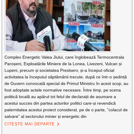
Complex Energetic Valea Jiului, care înglobează Termocentrala
Paroșeni, Exploatările Miniere de la Lonea, Livezeni, Vulcan și
Lupeni, precum și societatea Prestserv, și-a început oficial
activitatea la începutul săptămânii trecute, după ce într-o ședință
de Guvern convocată special de Primul Ministru în acest scop, au
fost adoptate actele normative necesare. Între timp, pe scena
politică locală au apărut tot felul de declarații de asumare a
acestui succes din partea actorilor politici care-și revendică
paternitatea acestui proiect considerat, pe de o parte, ”colacul de
salvare” al sectorului minier și energetic din
CITEȘTE MAI DEPARTE