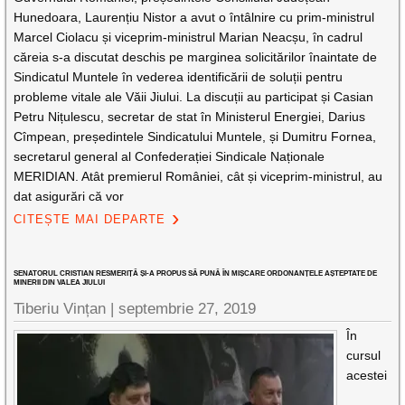
Hunedoara, Laurențiu Nistor a avut o întâlnire cu prim-ministrul
Marcel Ciolacu și viceprim-ministrul Marian Neacșu, în cadrul
căreia s-a discutat deschis pe marginea solicitărilor înaintate de
Sindicatul Muntele în vederea identificării de soluții pentru
probleme vitale ale Văii Jiului. La discuții au participat și Casian
Petru Nițulescu, secretar de stat în Ministerul Energiei, Darius
Cîmpean, președintele Sindicatului Muntele, și Dumitru Fornea,
secretarul general al Confederației Sindicale Naționale
MERIDIAN. Atât premierul României, cât și viceprim-ministrul, au
dat asigurări că vor
CITEȘTE MAI DEPARTE
SENATORUL CRISTIAN RESMERIȚĂ ȘI-A PROPUS SĂ PUNĂ ÎN MIȘCARE ORDONANȚELE AȘTEPTATE DE
MINERII DIN VALEA JIULUI
Tiberiu Vințan |
septembrie 27, 2019
În
cursul
acestei