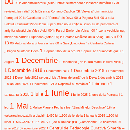
00
00 la Ansamblul istoric „Mina Petrila” și marchează lansarea numărului 7 al
revistei „Ilustrația”
00 la Biserica Romano-Catolică ”Sf. Varvara” din municipiul
Petroșani
00 la Galeria de artă ”Forma” din Deva
00 la Peștera Bolii
00 la sala
Palatului Cultural ”Minerul” din Lupeni
00 o nouă ediție a Salonului de primăvară al
artiștilor plastici din Valea Jiului
00 în Parcul Eroilor din Vulcan
00 în zona vechiului puț
00-
minier din cartierul lupenean Ștefan
00) la Cetatea Mălăiești de la Sălașu de Sus
13
00; Antonia Morarul Alecsia Ilieș
00 la Sala „Liviu Oros” a Centrului Cultural
1
„Drăgan Muntean” Deva
1 aprilie 2022 de la ora 19
1 aprilie se scumpește gazul
1
1 Decembrie
August
1 Decembrie ( de la Iuliu Maniu la Aurel Vlaicu)
1 Decembrie 1918
1 Decembrie 2019
1 Decembrie 2017
1 Decembrie
2022
1 Decembrie 2022 se deschide „Târgul de iarnă” de la Deva
1 decembrie 2023
1 februarie
1
– 8 ianuarie 2024
1 Decembrie – Ziua Națională a României
1 Iunie
1 iulie
ianuarie 2018
1 Iunie 2025
1 Iunie de la Petroșani
1
1 Mai
leu
1 Mai pe Planeta Petrila a fost ”Ziua Minelor Deschise”
1% la
valoarea impozabila a cladirii.
1.450 lei
1.900 de lei de la 1 ianuarie 2018
1.900 lei
lunar
1. MAGAZINUL EXPANS
1. „de-a iubirea” (Ed. „Cameleonul”
03 noiembrie
07
• Centrul de Pedagogie Curativă Simeria –
iunie 2017
07 noiembrie 2022