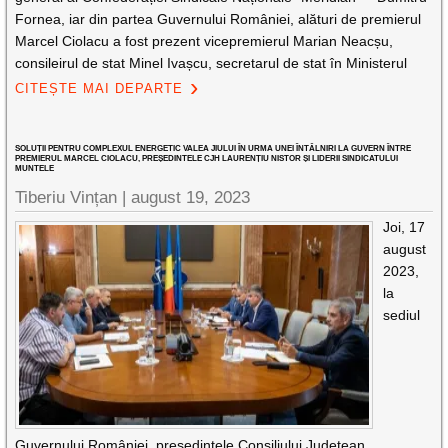
Fornea, iar din partea Guvernului României, alături de premierul
Marcel Ciolacu a fost prezent vicepremierul Marian Neacșu,
consileirul de stat Minel Ivașcu, secretarul de stat în Ministerul
CITEȘTE MAI DEPARTE
SOLUȚII PENTRU COMPLEXUL ENERGETIC VALEA JIULUI ÎN URMA UNEI ÎNTÂLNIRI LA GUVERN ÎNTRE
PREMIERUL MARCEL CIOLACU, PREȘEDINTELE CJH LAURENȚIU NISTOR ȘI LIDERII SINDICATULUI
MUNTELE
Tiberiu Vințan |
august 19, 2023
Joi, 17
august
2023,
la
sediul
Guvernului României, președintele Consiliului Județean