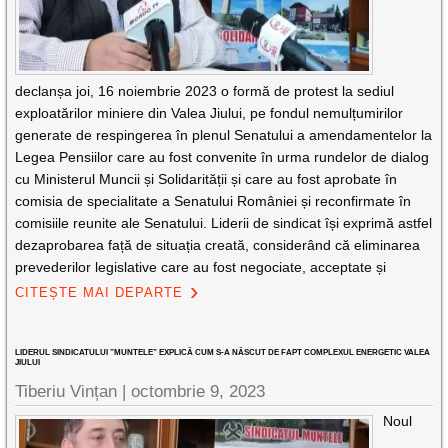
declanșa joi, 16 noiembrie 2023 o formă de protest la sediul
exploatărilor miniere din Valea Jiului, pe fondul nemulțumirilor
generate de respingerea în plenul Senatului a amendamentelor la
Legea Pensiilor care au fost convenite în urma rundelor de dialog
cu Ministerul Muncii și Solidarității și care au fost aprobate în
comisia de specialitate a Senatului României și reconfirmate în
comisiile reunite ale Senatului. Liderii de sindicat își exprimă astfel
dezaprobarea față de situația creată, considerând că eliminarea
prevederilor legislative care au fost negociate, acceptate și
CITEȘTE MAI DEPARTE
LIDERUL SINDICATULUI ”MUNTELE” EXPLICĂ CUM S-A NĂSCUT DE FAPT COMPLEXUL ENERGETIC VALEA
JIULUI
Tiberiu Vințan |
octombrie 9, 2023
Noul