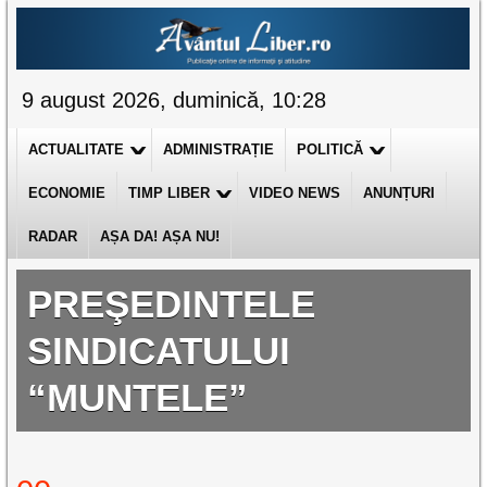
9 august 2026, duminică, 10:28
ACTUALITATE
ADMINISTRAȚIE
POLITICĂ
ECONOMIE
TIMP LIBER
VIDEO NEWS
ANUNȚURI
RADAR
AȘA DA! AȘA NU!
PREŞEDINTELE
SINDICATULUI
“MUNTELE”