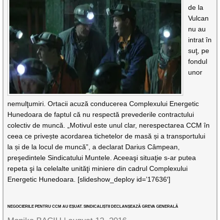
de la
Vulcan
nu au
intrat în
suţ, pe
fondul
unor
nemulţumiri. Ortacii acuză conducerea Complexului Energetic
Hunedoara de faptul că nu respectă prevederile contractului
colectiv de muncă. „Motivul este unul clar, nerespectarea CCM în
ceea ce privește acordarea tichetelor de masă și a transportului
la și de la locul de muncă”, a declarat Darius Câmpean,
preşedintele Sindicatului Muntele. Aceeaşi situaţie s-ar putea
repeta şi la celelalte unităţi miniere din cadrul Complexului
Energetic Hunedoara. [slideshow_deploy id=’17636′]
NEGOCIERILE PENTRU CCM AU EȘUAT. SINDICALIȘTII DECLANȘEAZĂ GREVA GENERALĂ