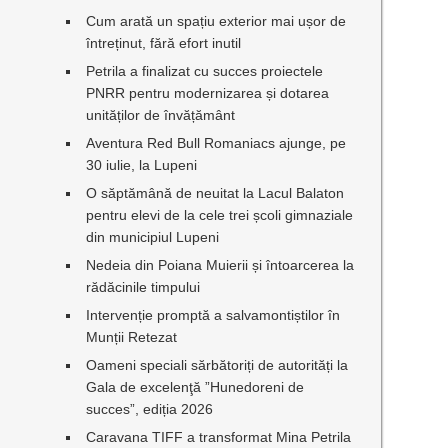
Cum arată un spațiu exterior mai ușor de
întreținut, fără efort inutil
Petrila a finalizat cu succes proiectele
PNRR pentru modernizarea și dotarea
unităților de învățământ
Aventura Red Bull Romaniacs ajunge, pe
30 iulie, la Lupeni
O săptămână de neuitat la Lacul Balaton
pentru elevi de la cele trei școli gimnaziale
din municipiul Lupeni
Nedeia din Poiana Muierii și întoarcerea la
rădăcinile timpului
Intervenție promptă a salvamontiștilor în
Munții Retezat
Oameni speciali sărbătoriți de autorități la
Gala de excelenţă ”Hunedoreni de
succes”, ediția 2026
Caravana TIFF a transformat Mina Petrila