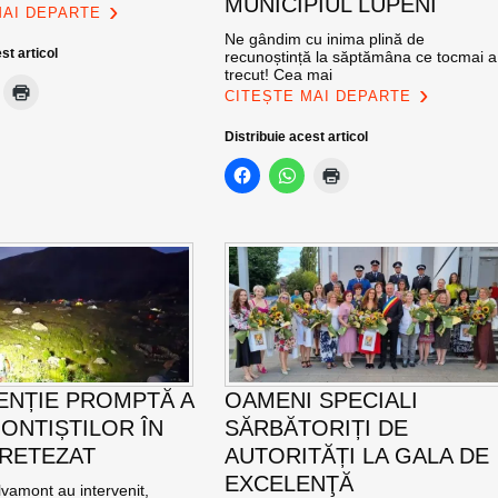
MUNICIPIUL LUPENI
MAI DEPARTE
Ne gândim cu inima plină de
st articol
recunoștință la săptămâna ce tocmai a
trecut! Cea mai
CITEȘTE MAI DEPARTE
Distribuie acest articol
ENȚIE PROMPTĂ A
OAMENI SPECIALI
ONTIȘTILOR ÎN
SĂRBĂTORIȚI DE
 RETEZAT
AUTORITĂȚI LA GALA DE
EXCELENŢĂ
vamont au intervenit,