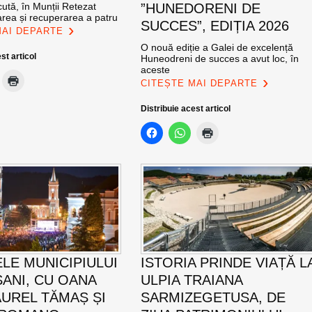
ută, în Munții Retezat
”HUNEDORENI DE
area și recuperarea a patru
SUCCES”, EDIȚIA 2026
MAI DEPARTE
O nouă ediție a Galei de excelență
st articol
Huneodreni de succes a avut loc, în
aceste
CITEȘTE MAI DEPARTE
Distribuie acest articol
ELE MUNICIPIULUI
ISTORIA PRINDE VIAȚĂ L
ANI, CU OANA
ULPIA TRAIANA
AUREL TĂMAȘ ȘI
SARMIZEGETUSA, DE