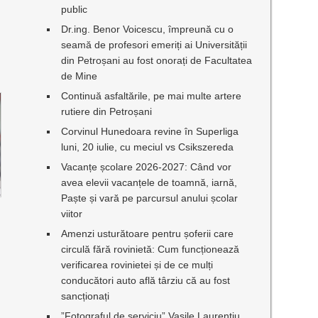
public
Dr.ing. Benor Voicescu, împreună cu o
seamă de profesori emeriți ai Universității
din Petroșani au fost onorați de Facultatea
de Mine
Continuă asfaltările, pe mai multe artere
rutiere din Petroșani
Corvinul Hunedoara revine în Superliga
luni, 20 iulie, cu meciul vs Csikszereda
Vacanțe școlare 2026-2027: Când vor
avea elevii vacanțele de toamnă, iarnă,
Paște și vară pe parcursul anului școlar
viitor
Amenzi usturătoare pentru șoferii care
circulă fără rovinietă: Cum funcționează
verificarea rovinietei și de ce mulți
conducători auto află târziu că au fost
sancționați
”Fotograful de serviciu” Vasile Laurențiu