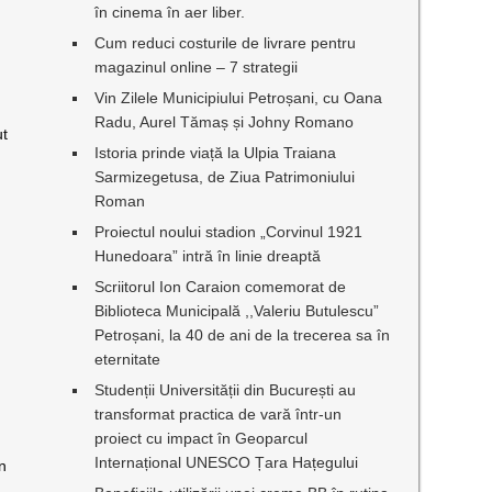
în cinema în aer liber.
Cum reduci costurile de livrare pentru
magazinul online – 7 strategii
Vin Zilele Municipiului Petroșani, cu Oana
Radu, Aurel Tămaș și Johny Romano
ut
Istoria prinde viață la Ulpia Traiana
Sarmizegetusa, de Ziua Patrimoniului
Roman
Proiectul noului stadion „Corvinul 1921
Hunedoara” intră în linie dreaptă
Scriitorul Ion Caraion comemorat de
Biblioteca Municipală ,,Valeriu Butulescu”
Petroșani, la 40 de ani de la trecerea sa în
eternitate
Studenții Universității din București au
transformat practica de vară într-un
proiect cu impact în Geoparcul
Internațional UNESCO Țara Hațegului
un