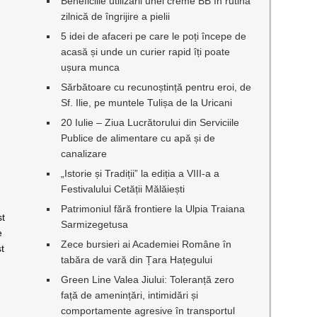
Beneficiile utilizării unei creme BB în rutina
zilnică de îngrijire a pielii
5 idei de afaceri pe care le poți începe de
acasă și unde un curier rapid îți poate
ușura munca
Sărbătoare cu recunoștință pentru eroi, de
Sf. Ilie, pe muntele Tulișa de la Uricani
20 Iulie – Ziua Lucrătorului din Serviciile
Publice de alimentare cu apă și de
canalizare
„Istorie și Tradiții” la ediția a VIII-a a
Festivalului Cetății Mălăiești
Patrimoniul fără frontiere la Ulpia Traiana
st
Sarmizegetusa
e
Zece bursieri ai Academiei Române în
st
tabăra de vară din Țara Hațegului
Green Line Valea Jiului: Toleranță zero
față de amenințări, intimidări și
comportamente agresive în transportul