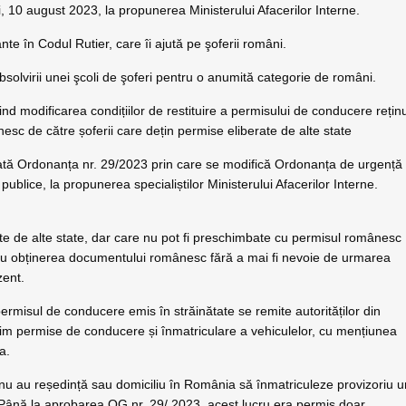
i, 10 august 2023, la propunerea Ministerului Afacerilor Interne.
nte în Codul Rutier, care îi ajută pe şoferii români.
absolvirii unei şcoli de şoferi pentru o anumită categorie de români.
ind modificarea condițiilor de restituire a permisului de conducere rețin
sc de către șoferii care dețin permise eliberate de alte state
ptată Ordonanța nr. 29/2023 prin care se modifică Ordonanța de urgență
publice, la propunerea specialiștilor Ministerului Afacerilor Interne.
ate de alte state, dar care nu pot fi preschimbate cu permisul românesc
ru obținerea documentului românesc fără a mai fi nevoie de urmarea
zent.
rmisul de conducere emis în străinătate se remite autorităților din
regim permise de conducere și înmatriculare a vehiculelor, cu mențiunea
a.
e nu au reședință sau domiciliu în România să înmatriculeze provizoriu 
ră. Până la aprobarea OG nr. 29/ 2023, acest lucru era permis doar