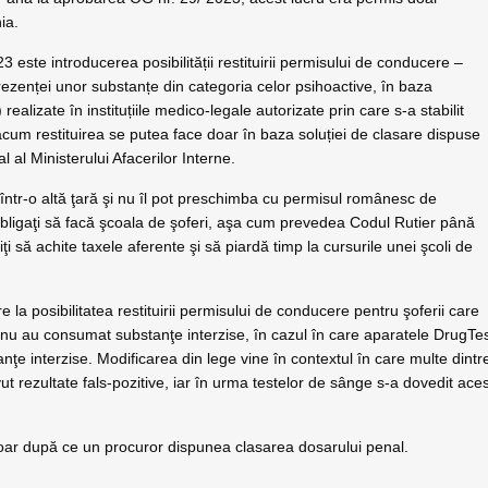
ia.
este introducerea posibilității restituirii permisului de conducere –
prezenței unor substanțe din categoria celor psihoactive, în baza
ealizate în instituțiile medico-legale autorizate prin care s-a stabilit
cum restituirea se putea face doar în baza soluției de clasare dispuse
l al Ministerului Afacerilor Interne.
într-o altă ţară şi nu îl pot preschimba cu permisul românesc de
bligaţi să facă şcoala de şoferi, aşa cum prevedea Codul Rutier până
ţi să achite taxele aferente şi să piardă timp la cursurile unei şcoli de
 la posibilitatea restituirii permisului de conducere pentru şoferii care
nu au consumat substanţe interzise, în cazul în care aparatele DrugTe
anţe interzise. Modificarea din lege vine în contextul în care multe dintr
t rezultate fals-pozitive, iar în urma testelor de sânge s-a dovedit ace
oar după ce un procuror dispunea clasarea dosarului penal.