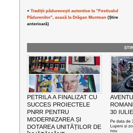
«
Tradiții pădurenești autentice la ”Festivalul
Pădurenilor”, acasă la Drăgan Muntean
(Știre
anterioară)
ȘTI
PETRILA A FINALIZAT CU
AVENTU
SUCCES PROIECTELE
ROMANI
PNRR PENTRU
30 IULI
MODERNIZAREA ȘI
Pe data de 3
DOTAREA UNITĂȚILOR DE
Lupeni și zo
nou