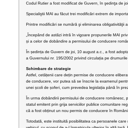
Codul Rutier a fost modificat de Guvern, în şedinţa de jo
Specialiştii MAI au făcut trei modificări extrem de importa
Printre modificări se numără şi eliminarea obligativităţii 
„Începând de astăzi intră în vigoare propunerile MAI priv
și a celor de dobândire a permisului de conducere române
În ședința de Guvern de joi, 10 august a.c., a fost ado
a Guvernului nr. 195/2002 privind circulația pe drumurile 
Schimbare de strategie
Astfel, cetățenii care dețin permise de conducere eliber
de conducere, vor putea să se înscrie la examenul pent
unei școli de șoferi, cum prevedea legislația până în pre
În urma dobândirii permisului de conducere românesc, pe
statul emitent prin grija serviciilor publice comunitare 
că a fost obținut un nou permis de conducere în Români
Totodată, este instituită posibilitatea ca persoanele car
vehicul, cu scopul de a-l înmatricula ulterior în altă ța