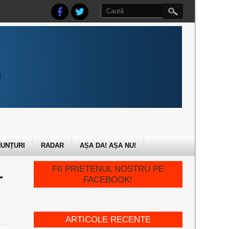
UNȚURI
RADAR
AȘA DA! AȘA NU!
L
FII PRIETENUL NOSTRU PE
FACEBOOK!
ARTICOLE RECENTE