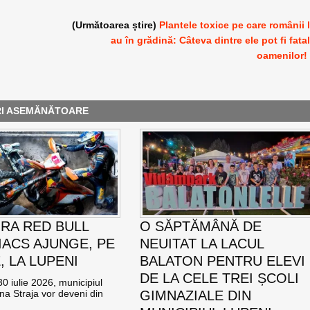
(Următoarea știre)
Plantele toxice pe care românii 
au în grădină: Câteva dintre ele pot fi fata
oamenilor!
RI ASEMĂNĂTOARE
RA RED BULL
O SĂPTĂMÂNĂ DE
ACS AJUNGE, PE
NEUITAT LA LACUL
E, LA LUPENI
BALATON PENTRU ELEVI
DE LA CELE TREI ȘCOLI
0 iulie 2026, municipiul
na Straja vor deveni din
GIMNAZIALE DIN