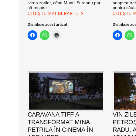
ivirea zorilor, când Munții Șureanu par
noaptea trec
să respire
pentru căut
CITEȘTE MAI DEPARTE
CITEȘTE 
Distribuie acest articol
Distribuie ace
CARAVANA TIFF A
VIN ZIL
TRANSFORMAT MINA
PETROȘ
PETRILA ÎN CINEMA ÎN
RADU, 