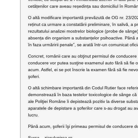
cetățenilor care aveau reședința sau domiciliul în Român
O altă modificare importantă prevăzută de OG nr. 23/2023 
reținut ca urmare a constatării preliminare, în salivă, a 
rezultatului analizei mostrelor biologice (probe de sânge) r
absența din organism a substanțelor psihoactive. Până a
în faza urmăririi penale”, se arată într-un comunicat oficia
Concret, românii care au obţinut permisul de conducere 
conducere vor putea susţine examenul auto fără să fie o
acum. Astfel, ei se pot înscrie la examen fără să fie nevoi
şoferi.
O altă schimbare importantă din Codul Rutier face referire
demonstrează în baza testelor toxicologice de sânge că 
ale Poliţiei Române îi depistează pozitiv la diverse subst
aparatele de depistare a şoferilor care s-au drogat au avu
lucru.
Până acum, şoferii îşi primeau permisul de conducere d
Sursa – ziarulunirea.ro