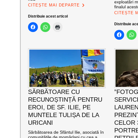
exploatări mi
CITEȘTE MAI DEPARTE
finalul aces
CITEȘTE 
Distribuie acest articol
Distribuie ace
SĂRBĂTOARE CU
”FOTOG
RECUNOȘTINȚĂ PENTRU
SERVICI
EROI, DE SF. ILIE, PE
LAUREN
MUNTELE TULIȘA DE LA
PREZIN
URICANI
CELOR 
PORTRE
Sărbătoarea de Sfântul Ilie, asociată în
comunitățile de momârlani cu cea a