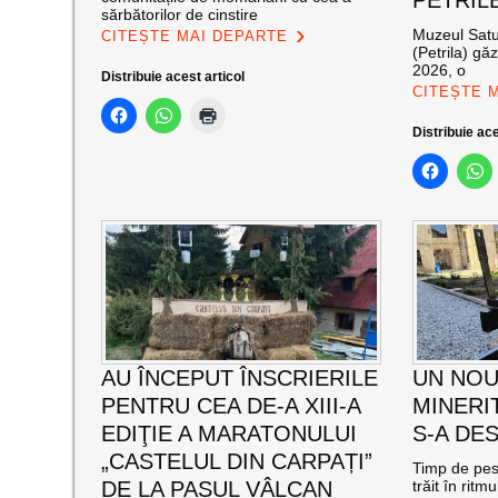
PETRIL
sărbătorilor de cinstire
Muzeul Satul
CITEȘTE MAI DEPARTE
(Petrila) gă
2026, o
Distribuie acest articol
CITEȘTE 
Distribuie ace
AU ÎNCEPUT ÎNSCRIERILE
UN NOU
PENTRU CEA DE-A XIII-A
MINERI
EDIŢIE A MARATONULUI
S-A DES
„CASTELUL DIN CARPAȚI”
Timp de pes
DE LA PASUL VÂLCAN
trăit în ritm