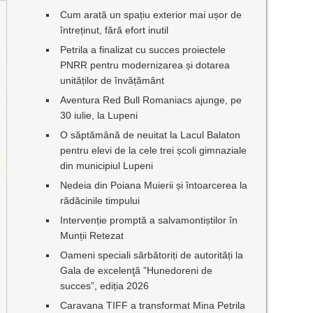
Cum arată un spațiu exterior mai ușor de
întreținut, fără efort inutil
Petrila a finalizat cu succes proiectele
PNRR pentru modernizarea și dotarea
unităților de învățământ
Aventura Red Bull Romaniacs ajunge, pe
30 iulie, la Lupeni
O săptămână de neuitat la Lacul Balaton
pentru elevi de la cele trei școli gimnaziale
din municipiul Lupeni
Nedeia din Poiana Muierii și întoarcerea la
rădăcinile timpului
Intervenție promptă a salvamontiștilor în
Munții Retezat
Oameni speciali sărbătoriți de autorități la
Gala de excelenţă ”Hunedoreni de
succes”, ediția 2026
Caravana TIFF a transformat Mina Petrila