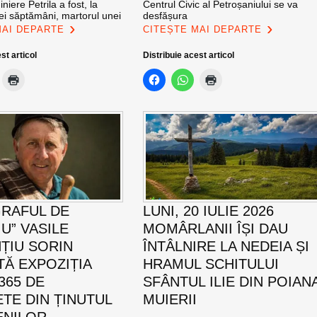
niere Petrila a fost, la
Centrul Civic al Petroșaniului se va
tei săptămâni, martorul unei
desfășura
MAI DEPARTE
CITEȘTE MAI DEPARTE
st articol
Distribuie acest articol
RAFUL DE
LUNI, 20 IULIE 2026
U” VASILE
MOMÂRLANII ÎȘI DAU
ȚIU SORIN
ÎNTÂLNIRE LA NEDEIA ȘI
TĂ EXPOZIȚIA
HRAMUL SCHITULUI
365 DE
SFÂNTUL ILIE DIN POIAN
TE DIN ȚINUTUL
MUIERII