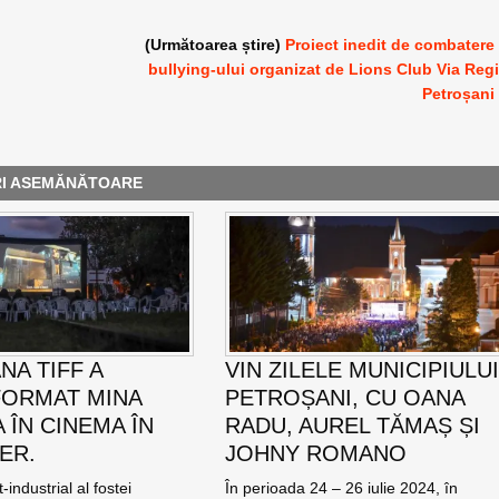
(Următoarea știre)
Proiect inedit de combatere
bullying-ului organizat de Lions Club Via Reg
Petroșani
RI ASEMĂNĂTOARE
NA TIFF A
VIN ZILELE MUNICIPIULU
ORMAT MINA
PETROȘANI, CU OANA
 ÎN CINEMA ÎN
RADU, AUREL TĂMAȘ ȘI
ER.
JOHNY ROMANO
-industrial al fostei
În perioada 24 – 26 iulie 2024, în