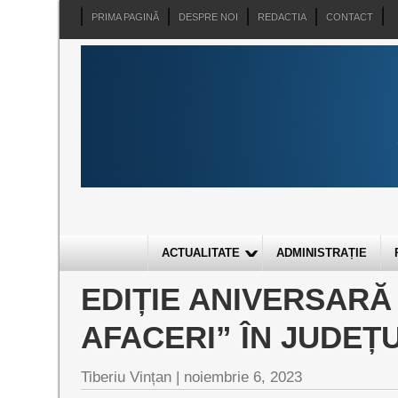
PRIMA PAGINĂ
DESPRE NOI
REDACTIA
CONTACT
ACTUALITATE
ADMINISTRAȚIE
EDIȚIE ANIVERSARĂ 
AFACERI” ÎN JUDE
Tiberiu Vințan |
noiembrie 6, 2023