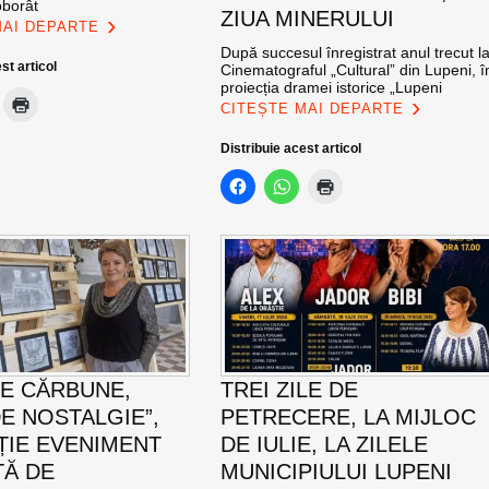
oborât
ZIUA MINERULUI
MAI DEPARTE
După succesul înregistrat anul trecut l
st articol
Cinematograful „Cultural” din Lupeni, î
proiecția dramei istorice „Lupeni
CITEȘTE MAI DEPARTE
Distribuie acest articol
DE CĂRBUNE,
TREI ZILE DE
E NOSTALGIE”,
PETRECERE, LA MIJLOC
ȚIE EVENIMENT
DE IULIE, LA ZILELE
Ă DE
MUNICIPIULUI LUPENI