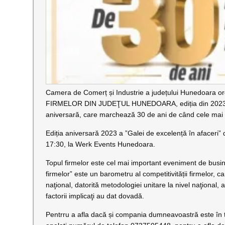
Camera de Comerț și Industrie a județului Hunedoara
FIRMELOR DIN JUDEŢUL HUNEDOARA, ediția din 2023 fiin
aniversară, care marchează 30 de ani de când cele mai 
Ediția aniversară 2023 a ”Galei de excelență în afaceri”
17:30, la Werk Events Hunedoara.
Topul firmelor este cel mai important eveniment de busi
firmelor” este un barometru al competitivității firmelor, ca
naţional, datorită metodologiei unitare la nivel naţional, a i
factorii implicaţi au dat dovadă.
Pentrru a afla dacă și compania dumneavoastră este în to