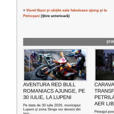
«
Viorel Ilișoi și cărțile sale fabuloase ajung și la
Petroșani
(Știre anterioară)
ȘTI
AVENTURA RED BULL
CARAVA
ROMANIACS AJUNGE, PE
TRANSF
30 IULIE, LA LUPENI
PETRILA
AER LIB
Pe data de 30 iulie 2026, municipiul
Lupeni și zona Straja vor deveni din
Peisajul post
nou