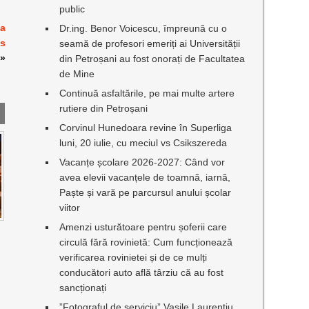
public
 a
Dr.ing. Benor Voicescu, împreună cu o
is
seamă de profesori emeriți ai Universității
»
din Petroșani au fost onorați de Facultatea
de Mine
Continuă asfaltările, pe mai multe artere
rutiere din Petroșani
Corvinul Hunedoara revine în Superliga
luni, 20 iulie, cu meciul vs Csikszereda
Vacanțe școlare 2026-2027: Când vor
avea elevii vacanțele de toamnă, iarnă,
Paște și vară pe parcursul anului școlar
viitor
I
Amenzi usturătoare pentru șoferii care
circulă fără rovinietă: Cum funcționează
verificarea rovinietei și de ce mulți
conducători auto află târziu că au fost
sancționați
”Fotograful de serviciu” Vasile Laurențiu