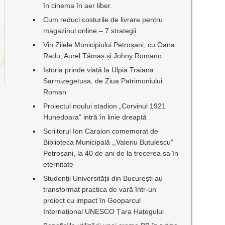
în cinema în aer liber.
Cum reduci costurile de livrare pentru
magazinul online – 7 strategii
Vin Zilele Municipiului Petroșani, cu Oana
Radu, Aurel Tămaș și Johny Romano
Istoria prinde viață la Ulpia Traiana
Sarmizegetusa, de Ziua Patrimoniului
Roman
Proiectul noului stadion „Corvinul 1921
Hunedoara” intră în linie dreaptă
Scriitorul Ion Caraion comemorat de
Biblioteca Municipală ,,Valeriu Butulescu”
Petroșani, la 40 de ani de la trecerea sa în
eternitate
Studenții Universității din București au
transformat practica de vară într-un
proiect cu impact în Geoparcul
Internațional UNESCO Țara Hațegului