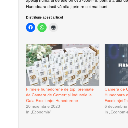
apelați numărul de telefon 0737505448, pentru a afla de 
Hunedoara dacă vă aflați printre cei mai buni.
Distribuie acest articol
Firmele hunedorene de top, premiate
Camera de Co
de Camera de Comerț și Industrie la
Hunedoara o
Gala Excelenței Hunedorene
Excelenței în
20 noiembrie 2023
6 decembrie
În „Economie”
În „Economi