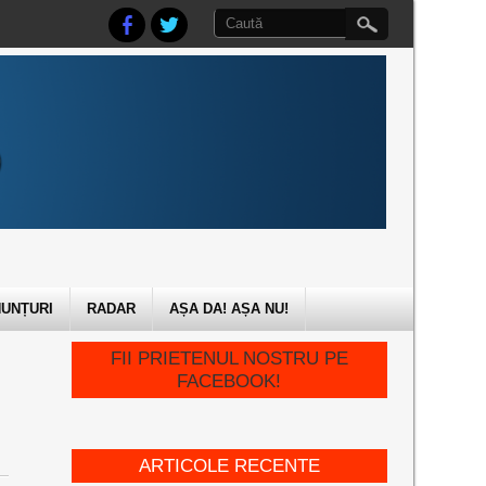
UNȚURI
RADAR
AȘA DA! AȘA NU!
FII PRIETENUL NOSTRU PE
FACEBOOK!
ARTICOLE RECENTE