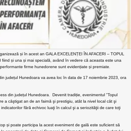
 organizează și în acest an GALA EXCELENȚEI ÎN AFACERI – TOPUL
d și una și mai specială, având în vedere că aceasta este una
performante firme hunedorene sunt evidențiate și premiate.
 din județul Hunedoara va avea loc în data de 17 noiembrie 2023, ora
ness din județul Hunedoara. Devenit tradiție, evenimentul ”Topul
re a câştigat an de an faimă şi prestigiu, atât la nivel local cât şi
ndicatorilor fără echivoc luaţi în calcul şi a seriozităţii de care toţi
p și poate participa la acest eveniment de gală este suficient să