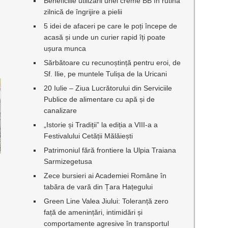
Beneficiile utilizării unei creme BB în rutina
zilnică de îngrijire a pielii
5 idei de afaceri pe care le poți începe de
acasă și unde un curier rapid îți poate
ușura munca
Sărbătoare cu recunoștință pentru eroi, de
Sf. Ilie, pe muntele Tulișa de la Uricani
20 Iulie – Ziua Lucrătorului din Serviciile
Publice de alimentare cu apă și de
canalizare
„Istorie și Tradiții” la ediția a VIII-a a
Festivalului Cetății Mălăiești
Patrimoniul fără frontiere la Ulpia Traiana
Sarmizegetusa
Zece bursieri ai Academiei Române în
tabăra de vară din Țara Hațegului
Green Line Valea Jiului: Toleranță zero
față de amenințări, intimidări și
comportamente agresive în transportul