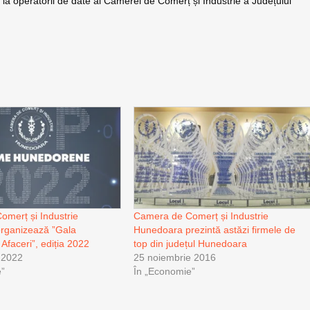
la operatorii de date ai Camerei de Comerț și Industrie a Județului
merț și Industrie
Camera de Comerț și Industrie
rganizează ”Gala
Hunedoara prezintă astăzi firmele de
 Afaceri”, ediția 2022
top din județul Hunedoara
 2022
25 noiembrie 2016
e”
În „Economie”