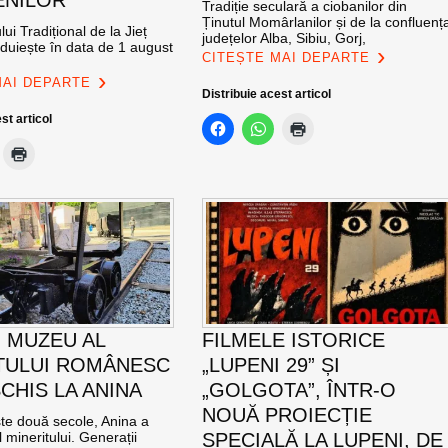
ENILOR
Tradiție seculară a ciobanilor din
Ținutul Momârlanilor și de la confluenț
ui Tradițional de la Jieț
județelor Alba, Sibiu, Gorj,
zduiește în data de 1 august
CITEȘTE MAI DEPARTE
MAI DEPARTE
Distribuie acest articol
st articol
 MUZEU AL
FILMELE ISTORICE
TULUI ROMÂNESC
„LUPENI 29” ȘI
CHIS LA ANINA
„GOLGOTA”, ÎNTR-O
NOUĂ PROIECȚIE
te două secole, Anina a
ul mineritului. Generații
SPECIALĂ LA LUPENI, DE