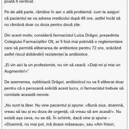
poată fi verificat.
Pe de altă parte, rămâne în aer o altă problemă: cum te asiguri
că pacientul se va adresa medicului după 48 ore, astfel încât să
nu rămână doar cu doza pentru două zile.
Din acest motiv, consideră farmacistul Luiza Drăgoi, președinta
Colegiului Farmaciștilor Olt, ar fi fost mai potrivită o reglementare
care să permită eliberarea de antibiotice pentru 72 ore, scăzând
astfel riscul dobândirii rezistenței la antibiotice.
„Ei vin aici la un profesionist, nu vin să ceară: «Dați-mi și mie un
Augmentin!»”
De asemenea, subliniază Drăgoi, antibioticul nu va fi eliberat doar
pentru că o persoană solicită acest lucru, ci farmacistul trebuie să
constate această nevoie.
„Nu sunt la liber. Nu vine pacientul și spune: «Bună ziua, doamnă,
vreau să iau și eu doza de urgență, că vreau să am acasă!». Nu
există așa ceva, nu se dă. În schimb, dacă vine și spune –
«Doamnă, nu mai pot, mă doare măseaua», sau «Am frison,