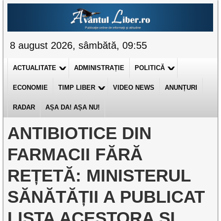
8 august 2026, sâmbătă, 09:55
ACTUALITATE
ADMINISTRAȚIE
POLITICĂ
ECONOMIE
TIMP LIBER
VIDEO NEWS
ANUNȚURI
RADAR
AȘA DA! AȘA NU!
ANTIBIOTICE DIN
FARMACII FĂRĂ
REȚETĂ: MINISTERUL
SĂNĂTĂȚII A PUBLICAT
LISTA ACESTORA ȘI