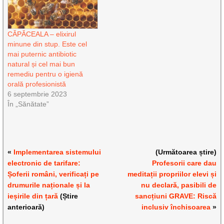
CĂPĂCEALA – elixirul
minune din stup. Este cel
mai puternic antibiotic
natural și cel mai bun
remediu pentru o igienă
orală profesionistă
6 septembrie 2023
În „Sănătate”
«
Implementarea sistemului
(Următoarea știre)
electronic de tarifare:
Profesorii care dau
Șoferii români, verificați pe
meditații propriilor elevi și
drumurile naționale și la
nu declară, pasibili de
ieșirile din țară
(Știre
sancțiuni GRAVE: Riscă
anterioară)
inclusiv închisoarea
»