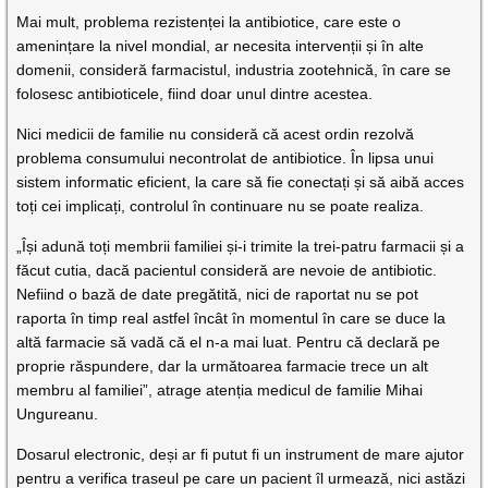
Mai mult, problema rezistenței la antibiotice, care este o
amenințare la nivel mondial, ar necesita intervenții și în alte
domenii, consideră farmacistul, industria zootehnică, în care se
folosesc antibioticele, fiind doar unul dintre acestea.
Nici medicii de familie nu consideră că acest ordin rezolvă
problema consumului necontrolat de antibiotice. În lipsa unui
sistem informatic eficient, la care să fie conectați și să aibă acces
toți cei implicați, controlul în continuare nu se poate realiza.
„Își adună toți membrii familiei și-i trimite la trei-patru farmacii și a
făcut cutia, dacă pacientul consideră are nevoie de antibiotic.
Nefiind o bază de date pregătită, nici de raportat nu se pot
raporta în timp real astfel încât în momentul în care se duce la
altă farmacie să vadă că el n-a mai luat. Pentru că declară pe
proprie răspundere, dar la următoarea farmacie trece un alt
membru al familiei”, atrage atenția medicul de familie Mihai
Ungureanu.
Dosarul electronic, deși ar fi putut fi un instrument de mare ajutor
pentru a verifica traseul pe care un pacient îl urmează, nici astăzi