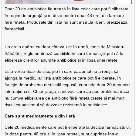
Doar 20 de antibiotice figurează în lista celor care pot fi eliberate,
în regim de urgență și în doze pentru doar 48 ore, din farmacie
fără rețetă. Produsele din listă nu sunt însă „la liber”, precizează
farmaciștii.
Un ordin apărut cu doar câteva zile în urmă, emis de Ministerul
Sănătății, reglementează condițiile în care farmaciștii pot să le
elibereze clienților anumite antibiotice și în lipsa unei rețete.
Este vorba doar de situațiile în care pacientul nu a reușit să
ajungă la medic, iar lista antibioticelor care pot fi eliberate, în
funcție de problema medicală expusă, cuprinde doar 20 denumiri
internaționale. Chiar și așa, sunt voci care au pus problema dacă
nu cumva eliberarea de antibiotic fără rețetă crește și mai mult
riscul ca pacientul să dezvolte rezistență la antibiotice.
Care sunt medicamentele din listă
Cele 20 medicamente care pot fi eliberate la decizia farmacistului,
în doze pentru 48 ore și în lipsa rețetei, sunt cuprinse într-o