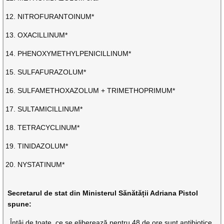
NITROFURANTOINUM*
OXACILLINUM*
PHENOXYMETHYLPENICILLINUM*
SULFAFURAZOLUM*
SULFAMETHOXAZOLUM + TRIMETHOPRIMUM*
SULTAMICILLINUM*
TETRACYCLINUM*
TINIDAZOLUM*
NYSTATINUM*
Secretarul de stat din Ministerul Sănătății Adriana Pistol
spune:
„Întâi de toate, ce se eliberează pentru 48 de ore sunt antibiotice