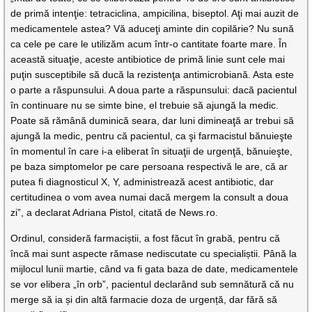
de primă intenţie: tetraciclina, ampicilina, biseptol. Aţi mai auzit de
medicamentele astea? Vă aduceţi aminte din copilărie? Nu sună
ca cele pe care le utilizăm acum într-o cantitate foarte mare. În
această situaţie, aceste antibiotice de primă linie sunt cele mai
puţin susceptibile să ducă la rezistenţa antimicrobiană. Asta este
o parte a răspunsului. A doua parte a răspunsului: dacă pacientul
în continuare nu se simte bine, el trebuie să ajungă la medic.
Poate să rămână duminică seara, dar luni dimineaţă ar trebui să
ajungă la medic, pentru că pacientul, ca şi farmacistul bănuieşte
în momentul în care i-a eliberat în situaţii de urgenţă, bănuieşte,
pe baza simptomelor pe care persoana respectivă le are, că ar
putea fi diagnosticul X, Y, administrează acest antibiotic, dar
certitudinea o vom avea numai dacă mergem la consult a doua
zi”, a declarat Adriana Pistol, citată de News.ro.
Ordinul, consideră farmaciștii, a fost făcut în grabă, pentru că
încă mai sunt aspecte rămase nediscutate cu specialiștii. Până la
mijlocul lunii martie, când va fi gata baza de date, medicamentele
se vor elibera „în orb”, pacientul declarând sub semnătură că nu
merge să ia și din altă farmacie doza de urgență, dar fără să