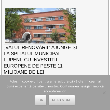
„VALUL RENOVĂRII” AJUNGE ȘI
LA SPITALUL MUNICIPAL
LUPENI, CU INVESTIȚII
EUROPENE DE PESTE 11
MILIOANE DE LEI
Construită în 1939, clădirea veche a Spitalului
Folosim cookie-uri pentru a ne asigura că vă oferim cea mai
Municipal Lupeni găzduiește încă o serie de
bună experiență pe site-ul nostru. Continuarea navigării implică
secții
acceptarea lor.
CITEȘTE MAI DEPARTE
OK
READ MORE
Distribuie acest articol