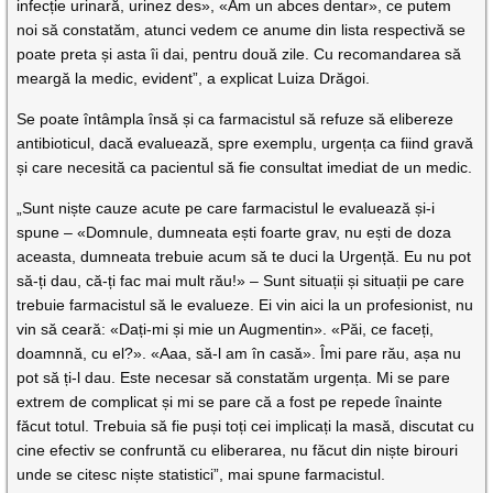
infecție urinară, urinez des», «Am un abces dentar», ce putem
noi să constatăm, atunci vedem ce anume din lista respectivă se
poate preta și asta îi dai, pentru două zile. Cu recomandarea să
meargă la medic, evident”, a explicat Luiza Drăgoi.
Se poate întâmpla însă și ca farmacistul să refuze să elibereze
antibioticul, dacă evaluează, spre exemplu, urgența ca fiind gravă
și care necesită ca pacientul să fie consultat imediat de un medic.
„Sunt niște cauze acute pe care farmacistul le evaluează și-i
spune – «Domnule, dumneata ești foarte grav, nu ești de doza
aceasta, dumneata trebuie acum să te duci la Urgență. Eu nu pot
să-ți dau, că-ți fac mai mult rău!» – Sunt situații și situații pe care
trebuie farmacistul să le evalueze. Ei vin aici la un profesionist, nu
vin să ceară: «Dați-mi și mie un Augmentin». «Păi, ce faceți,
doamnnă, cu el?». «Aaa, să-l am în casă». Îmi pare rău, așa nu
pot să ți-l dau. Este necesar să constatăm urgența. Mi se pare
extrem de complicat și mi se pare că a fost pe repede înainte
făcut totul. Trebuia să fie puși toți cei implicați la masă, discutat cu
cine efectiv se confruntă cu eliberarea, nu făcut din niște birouri
unde se citesc niște statistici”, mai spune farmacistul.