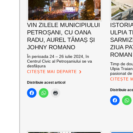
VIN ZILELE MUNICIPIULUI
ISTORIA
PETROȘANI, CU OANA
ULPIA 
RADU, AUREL TĂMAȘ ȘI
SARMIZ
JOHNY ROMANO
ZIUA P
ROMAN
În perioada 24 – 26 iulie 2024, în
Centrul Civic al Petroșaniului se va
Timp de două
desfășura
Ulpia Traia
CITEȘTE MAI DEPARTE
pasionat de 
CITEȘTE 
Distribuie acest articol
Distribuie ace