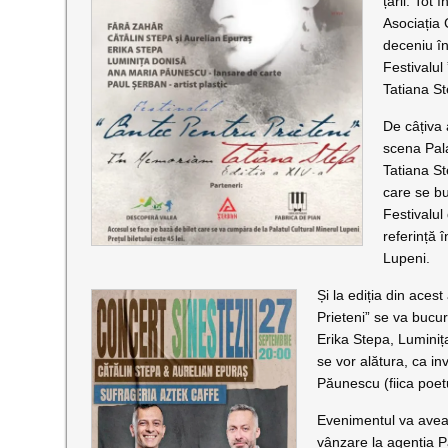
țării. Tot 
Asociația 
deceniu în
Festivalul
Tatiana S
De câțiva 
scena Pala
Tatiana Ste
care se bu
Festivalul
referință î
Lupeni.
Și la ediția din aces
Prieteni” se va bucur
Erika Stepa, Luminița
se vor alătura, ca in
Păunescu (fiica poet
Evenimentul va avea 
vânzare la agenția Pa