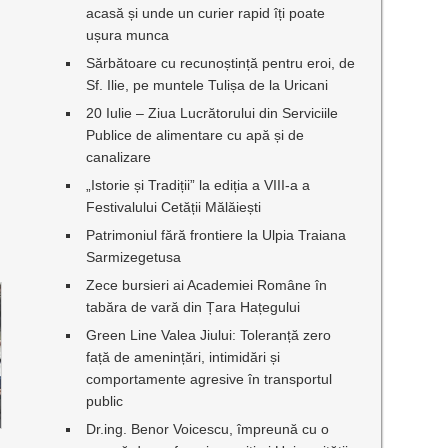
acasă și unde un curier rapid îți poate
ușura munca
Sărbătoare cu recunoștință pentru eroi, de
Sf. Ilie, pe muntele Tulișa de la Uricani
20 Iulie – Ziua Lucrătorului din Serviciile
Publice de alimentare cu apă și de
canalizare
„Istorie și Tradiții” la ediția a VIII-a a
Festivalului Cetății Mălăiești
Patrimoniul fără frontiere la Ulpia Traiana
Sarmizegetusa
Zece bursieri ai Academiei Române în
tabăra de vară din Țara Hațegului
Green Line Valea Jiului: Toleranță zero
față de amenințări, intimidări și
comportamente agresive în transportul
public
Dr.ing. Benor Voicescu, împreună cu o