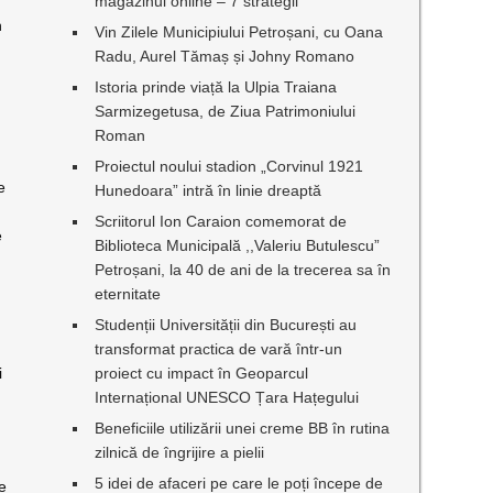
magazinul online – 7 strategii
n
Vin Zilele Municipiului Petroșani, cu Oana
Radu, Aurel Tămaș și Johny Romano
Istoria prinde viață la Ulpia Traiana
Sarmizegetusa, de Ziua Patrimoniului
Roman
Proiectul noului stadion „Corvinul 1921
e
Hunedoara” intră în linie dreaptă
Scriitorul Ion Caraion comemorat de
e
Biblioteca Municipală ,,Valeriu Butulescu”
Petroșani, la 40 de ani de la trecerea sa în
eternitate
Studenții Universității din București au
transformat practica de vară într-un
i
proiect cu impact în Geoparcul
Internațional UNESCO Țara Hațegului
Beneficiile utilizării unei creme BB în rutina
zilnică de îngrijire a pielii
5 idei de afaceri pe care le poți începe de
de