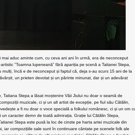
 își mai aduc aminte cum, cu ceva ani ani în urmă, era de neconceput
al-artistic ”Toamna lupeneană” fără apariția pe scenă a Tatianei Stepa,
ru mulți, încă e de neconceput și faptul că, deja s-au scurs 15 ani de la
săvârșit, un prieten devotat și un părinte minunat, dar și un adevărat
re, Tatiana Stepa a lăsat moștenire Văii Jiului nu doar o seamă de
compoziții muzicale, ci și un alt artist de excepție, pe fiul său Cătălin,
vedește a fi nu doar o voce specială a folkului românesc, ci și un om c
și un caracter demn de toată admirația. Grație lui Cătălin Stepa,
tianei Stepa este pusă la loc de cinste pe harta artei muzicale din
ui, iar compozițiile sale sunt în continuare cântate pe scenele folk ale