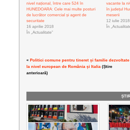
nivel național, între care 524 în
vacante la ni
HUNEDOARA: Cele mai multe posturi
în județul H
de lucrător comercial și agent de
meserii
securitate
12 iulie 2018
16 aprilie 2018
În „Actualitat
În „Actualitate”
«
Politici comune pentru tineret și familie dezvoltate
la nivel european de România și Italia
(Știre
anterioară)
ȘTI