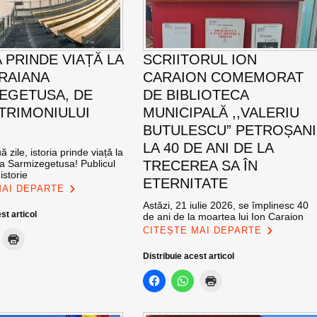
 PRINDE VIAȚĂ LA
SCRIITORUL ION
TRAIANA
CARAION COMEMORAT
EGETUSA, DE
DE BIBLIOTECA
ATRIMONIULUI
MUNICIPALĂ ,,VALERIU
BUTULESCU” PETROȘANI
LA 40 DE ANI DE LA
 zile, istoria prinde viață la
na Sarmizegetusa! Publicul
TRECEREA SA ÎN
istorie
ETERNITATE
MAI DEPARTE
Astăzi, 21 iulie 2026, se împlinesc 40
st articol
de ani de la moartea lui Ion Caraion
CITEȘTE MAI DEPARTE
Distribuie acest articol