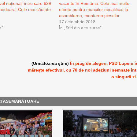
vel naţional, între care 629
vacante în România: Cele mai multe,
unedoara: Cele mai căutate
oferite pentru muncitor necalificat la
asamblarea, montarea pieselor
17 octombrie 2018
e”
În „Stiri din alte surse”
(Următoarea știre)
În prag de alegeri, PSD Lupeni î
mărește efectivul, cu 70 de noi adeziuni semnate înt
o singură zi
RI ASEMĂNĂTOARE