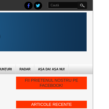
UNȚURI
RADAR
AȘA DA! AȘA NU!
FII PRIETENUL NOSTRU PE
FACEBOOK!
ARTICOLE RECENTE