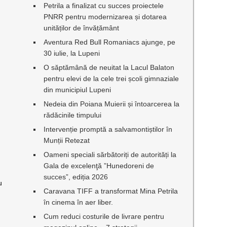
Petrila a finalizat cu succes proiectele
PNRR pentru modernizarea și dotarea
unităților de învățământ
Aventura Red Bull Romaniacs ajunge, pe
30 iulie, la Lupeni
O săptămână de neuitat la Lacul Balaton
pentru elevi de la cele trei școli gimnaziale
din municipiul Lupeni
Nedeia din Poiana Muierii și întoarcerea la
rădăcinile timpului
Intervenție promptă a salvamontiștilor în
Munții Retezat
Oameni speciali sărbătoriți de autorități la
Gala de excelenţă ”Hunedoreni de
succes”, ediția 2026
u
Caravana TIFF a transformat Mina Petrila
în cinema în aer liber.
Cum reduci costurile de livrare pentru