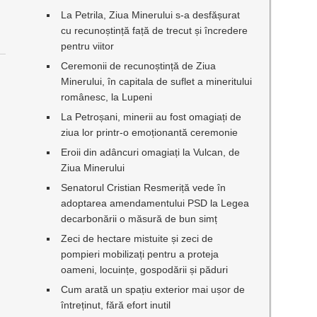
La Petrila, Ziua Minerului s-a desfășurat
cu recunoștință față de trecut și încredere
pentru viitor
Ceremonii de recunoștință de Ziua
Minerului, în capitala de suflet a mineritului
românesc, la Lupeni
La Petroșani, minerii au fost omagiați de
ziua lor printr-o emoționantă ceremonie
Eroii din adâncuri omagiați la Vulcan, de
Ziua Minerului
Senatorul Cristian Resmeriță vede în
adoptarea amendamentului PSD la Legea
decarbonării o măsură de bun simț
Zeci de hectare mistuite și zeci de
pompieri mobilizați pentru a proteja
oameni, locuințe, gospodării și păduri
Cum arată un spațiu exterior mai ușor de
întreținut, fără efort inutil