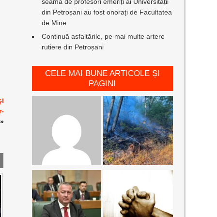
seamă de profesori emeriți ai Universității
din Petroșani au fost onorați de Facultatea
de Mine
Continuă asfaltările, pe mai multe artere
rutiere din Petroșani
CELE MAI BUNE ARTICOLE ȘI
PAGINI
și
r-
»