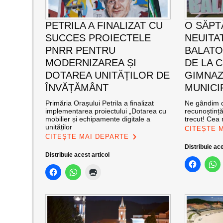
PETRILA A FINALIZAT CU
O SĂPT
SUCCES PROIECTELE
NEUITA
PNRR PENTRU
BALATO
MODERNIZAREA ȘI
DE LA C
DOTAREA UNITĂȚILOR DE
GIMNAZ
ÎNVĂȚĂMÂNT
MUNICI
Primăria Orașului Petrila a finalizat
Ne gândim c
implementarea proiectului „Dotarea cu
recunoștinț
mobilier și echipamente digitale a
trecut! Cea
unităților
CITEȘTE 
CITEȘTE MAI DEPARTE
Distribuie ace
Distribuie acest articol