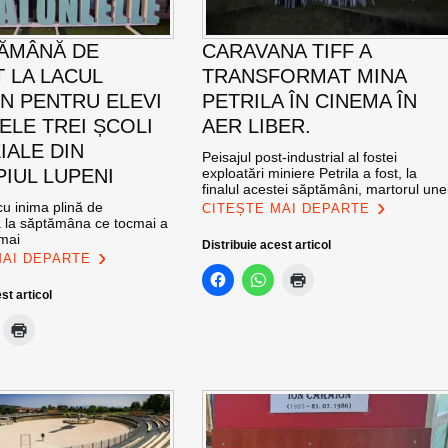
ĂMÂNĂ DE
CARAVANA TIFF A
T LA LACUL
TRANSFORMAT MINA
N PENTRU ELEVI
PETRILA ÎN CINEMA ÎN
ELE TREI ȘCOLI
AER LIBER.
IALE DIN
Peisajul post-industrial al fostei
PIUL LUPENI
exploatări miniere Petrila a fost, la
finalul acestei săptămâni, martorul une
u inima plină de
CITEȘTE MAI DEPARTE
ă la săptămâna ce tocmai a
 mai
Distribuie acest articol
MAI DEPARTE
st articol