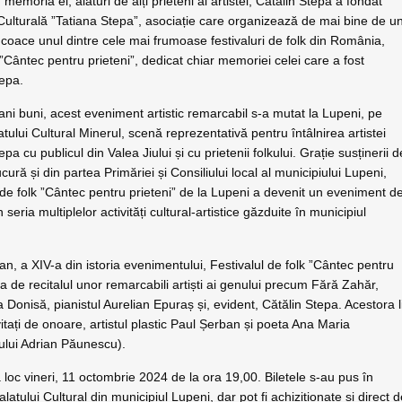
în memoria ei, alături de alți prieteni ai artistei, Cătălin Stepa a fondat
Culturală ”Tatiana Stepa”, asociație care organizează de mai bine de u
coace unul dintre cele mai frumoase festivaluri de folk din România,
 ”Cântec pentru prieteni”, dedicat chiar memoriei celei care a fost
tepa.
ani buni, acest eveniment artistic remarcabil s-a mutat la Lupeni, pe
tului Cultural Minerul, scenă reprezentativă pentru întâlnirea artistei
pa cu publicul din Valea Jiului și cu prietenii folkului. Grație susținerii d
cură și din partea Primăriei și Consiliului local al municipiului Lupeni,
 de folk ”Cântec pentru prieteni” de la Lupeni a devenit un eveniment d
n seria multiplelor activități cultural-artistice găzduite în municipiul
t an, a XIV-a din istoria evenimentului, Festivalul de folk ”Cântec pentru
a de recitalul unor remarcabili artiști ai genului precum Fără Zahăr,
 Donisă, pianistul Aurelian Epuraș și, evident, Cătălin Stepa. Acestora l
vitați de onoare, artistul plastic Paul Șerban și poeta Ana Maria
ului Adrian Păunescu).
loc vineri, 11 octombrie 2024 de la ora 19,00. Biletele s-au pus în
latului Cultural din municipiul Lupeni, dar pot fi achiziționate și direct 