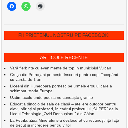
FII PRIETENUL NOSTRU PE FACEBOOK!
ARTICOLE RECENTE
Vară fierbinte cu evenimente de top în municipiul Vulcan
Creșa din Petroșani primește înscrieri pentru copii începând
cu vârsta de 1 an
Liceeni din Hunedoara pornesc pe urmele eroului care a
schimbat istoria Europei
Uzdin, acolo unde poezia nu cunoaște granițe
Educația dincolo de sala de clasă – ateliere outdoor pentru
elevi, părinți și profesori, în cadrul proiectului „SUPER” de la
Liceul Tehnologic „Ovid Densușianu” din Călan
La Petrila, Ziua Minerului s-a desfășurat cu recunoștință față
de trecut și încredere pentru viitor