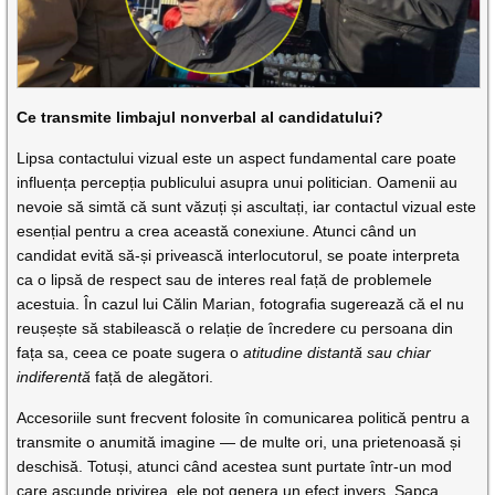
Ce transmite limbajul nonverbal al candidatului?
Lipsa contactului vizual este un aspect fundamental care poate
influența percepția publicului asupra unui politician. Oamenii au
nevoie să simtă că sunt văzuți și ascultați, iar contactul vizual este
esențial pentru a crea această conexiune. Atunci când un
candidat evită să-și privească interlocutorul, se poate interpreta
ca o lipsă de respect sau de interes real față de problemele
acestuia. În cazul lui Călin Marian, fotografia sugerează că el nu
reușește să stabilească o relație de încredere cu persoana din
fața sa, ceea ce poate sugera o
atitudine distantă sau chiar
indiferentă
față de alegători.
Accesoriile sunt frecvent folosite în comunicarea politică pentru a
transmite o anumită imagine — de multe ori, una prietenoasă și
deschisă. Totuși, atunci când acestea sunt purtate într-un mod
care ascunde privirea, ele pot genera un efect invers. Șapca