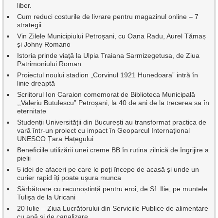
liber.
Cum reduci costurile de livrare pentru magazinul online – 7
strategii
Vin Zilele Municipiului Petroșani, cu Oana Radu, Aurel Tămaș
și Johny Romano
Istoria prinde viață la Ulpia Traiana Sarmizegetusa, de Ziua
Patrimoniului Roman
Proiectul noului stadion „Corvinul 1921 Hunedoara” intră în
linie dreaptă
Scriitorul Ion Caraion comemorat de Biblioteca Municipală
,,Valeriu Butulescu” Petroșani, la 40 de ani de la trecerea sa în
eternitate
Studenții Universității din București au transformat practica de
vară într-un proiect cu impact în Geoparcul Internațional
UNESCO Țara Hațegului
Beneficiile utilizării unei creme BB în rutina zilnică de îngrijire a
pielii
5 idei de afaceri pe care le poți începe de acasă și unde un
curier rapid îți poate ușura munca
Sărbătoare cu recunoștință pentru eroi, de Sf. Ilie, pe muntele
Tulișa de la Uricani
20 Iulie – Ziua Lucrătorului din Serviciile Publice de alimentare
cu apă și de canalizare