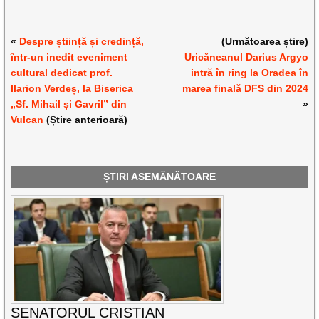
«
Despre știință și credință,
(Următoarea știre)
într-un inedit eveniment
Uricăneanul Darius Argyo
cultural dedicat prof.
intră în ring la Oradea în
Ilarion Verdeș, la Biserica
marea finală DFS din 2024
„Sf. Mihail și Gavril” din
»
Vulcan
(Știre anterioară)
ȘTIRI ASEMĂNĂTOARE
SENATORUL CRISTIAN