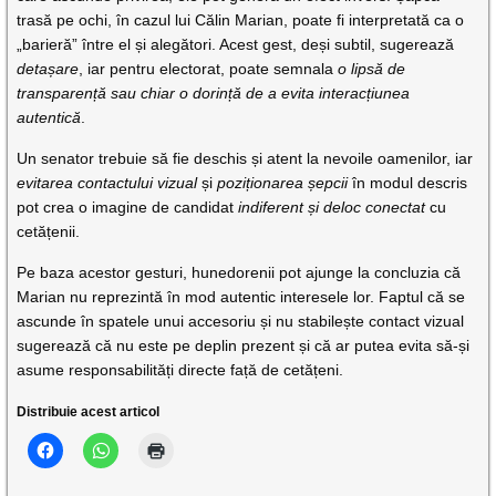
trasă pe ochi, în cazul lui Călin Marian, poate fi interpretată ca o
„barieră” între el și alegători. Acest gest, deși subtil, sugerează
detașare
, iar pentru electorat, poate semnala
o lipsă de
transparență sau chiar o dorință de a evita interacțiunea
autentică
.
Un senator trebuie să fie deschis și atent la nevoile oamenilor, iar
evitarea contactului vizual
și
poziționarea șepcii
în modul descris
pot crea o imagine de candidat
indiferent și deloc conectat
cu
cetățenii.
Pe baza acestor gesturi, hunedorenii pot ajunge la concluzia că
Marian nu reprezintă în mod autentic interesele lor. Faptul că se
ascunde în spatele unui accesoriu și nu stabilește contact vizual
sugerează că nu este pe deplin prezent și că ar putea evita să-și
asume responsabilități directe față de cetățeni.
Distribuie acest articol