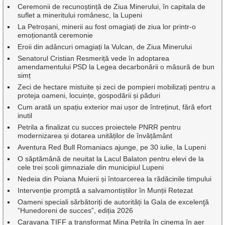
Ceremonii de recunoștință de Ziua Minerului, în capitala de
suflet a mineritului românesc, la Lupeni
La Petroșani, minerii au fost omagiați de ziua lor printr-o
emoționantă ceremonie
Eroii din adâncuri omagiați la Vulcan, de Ziua Minerului
Senatorul Cristian Resmeriță vede în adoptarea
amendamentului PSD la Legea decarbonării o măsură de bun
simț
Zeci de hectare mistuite și zeci de pompieri mobilizați pentru a
proteja oameni, locuințe, gospodării și păduri
Cum arată un spațiu exterior mai ușor de întreținut, fără efort
inutil
Petrila a finalizat cu succes proiectele PNRR pentru
modernizarea și dotarea unităților de învățământ
Aventura Red Bull Romaniacs ajunge, pe 30 iulie, la Lupeni
O săptămână de neuitat la Lacul Balaton pentru elevi de la
cele trei școli gimnaziale din municipiul Lupeni
Nedeia din Poiana Muierii și întoarcerea la rădăcinile timpului
Intervenție promptă a salvamontiștilor în Munții Retezat
Oameni speciali sărbătoriți de autorități la Gala de excelenţă
”Hunedoreni de succes”, ediția 2026
Caravana TIFF a transformat Mina Petrila în cinema în aer