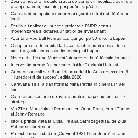
Zeci de hectare mistuite și zeci de pompieri mobilizați pentru a
proteja oameni, locuințe, gospodării și păduri
Cum arată un spațiu exterior mai ușor de întreținut, fără efort
inutil
Petrila a finalizat cu succes proiectele PNRR pentru
modernizarea și dotarea unităților de învățământ
Aventura Red Bull Romaniacs ajunge, pe 30 iulie, la Lupeni
O săptămână de neuitat la Lacul Balaton pentru elevi de la
cele trei școli gimnaziale din municipiul Lupeni
Nedeia din Poiana Muierii și întoarcerea la rădăcinile timpului
Intervenție promptă a salvamontiștilor în Munții Retezat
Oameni speciali sărbătoriți de autorități la Gala de excelenţă
”Hunedoreni de succes”, ediția 2026
Caravana TIFF a transformat Mina Petrila în cinema în aer
liber.
Cum reduci costurile de livrare pentru magazinul online – 7
strategii
Vin Zilele Municipiului Petroșani, cu Oana Radu, Aurel Tămaș
și Johny Romano
Istoria prinde viață la Ulpia Traiana Sarmizegetusa, de Ziua
Patrimoniului Roman
Proiectul noului stadion „Corvinul 1921 Hunedoara” intră în