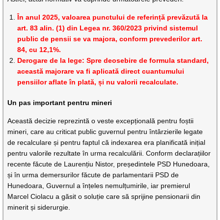
În anul 2025, valoarea punctului de referință prevăzută la
art. 83 alin. (1) din Legea nr. 360/2023 privind sistemul
public de pensii se va majora, conform prevederilor art.
84, cu 12,1%.
Derogare de la lege: Spre deosebire de formula standard,
această majorare va fi aplicată direct cuantumului
pensiilor aflate în plată, și nu valorii recalculate.
Un pas important pentru mineri
Această decizie reprezintă o veste excepțională pentru foștii
mineri, care au criticat public guvernul pentru întârzierile legate
de recalculare și pentru faptul că indexarea era planificată inițial
pentru valorile rezultate în urma recalculării. Conform declarațiilor
recente făcute de Laurențiu Nistor, președintele PSD Hunedoara,
și în urma demersurilor făcute de parlamentarii PSD de
Hunedoara, Guvernul a înțeles nemulțumirile, iar premierul
Marcel Ciolacu a găsit o soluție care să sprijine pensionarii din
minerit și siderurgie.