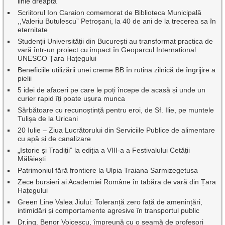
linie dreaptă
Scriitorul Ion Caraion comemorat de Biblioteca Municipală
,,Valeriu Butulescu” Petroșani, la 40 de ani de la trecerea sa în
eternitate
Studenții Universității din București au transformat practica de
vară într-un proiect cu impact în Geoparcul Internațional
UNESCO Țara Hațegului
Beneficiile utilizării unei creme BB în rutina zilnică de îngrijire a
pielii
5 idei de afaceri pe care le poți începe de acasă și unde un
curier rapid îți poate ușura munca
Sărbătoare cu recunoștință pentru eroi, de Sf. Ilie, pe muntele
Tulișa de la Uricani
20 Iulie – Ziua Lucrătorului din Serviciile Publice de alimentare
cu apă și de canalizare
„Istorie și Tradiții” la ediția a VIII-a a Festivalului Cetății
Mălăiești
Patrimoniul fără frontiere la Ulpia Traiana Sarmizegetusa
Zece bursieri ai Academiei Române în tabăra de vară din Țara
Hațegului
Green Line Valea Jiului: Toleranță zero față de amenințări,
intimidări și comportamente agresive în transportul public
Dr.ing. Benor Voicescu, împreună cu o seamă de profesori