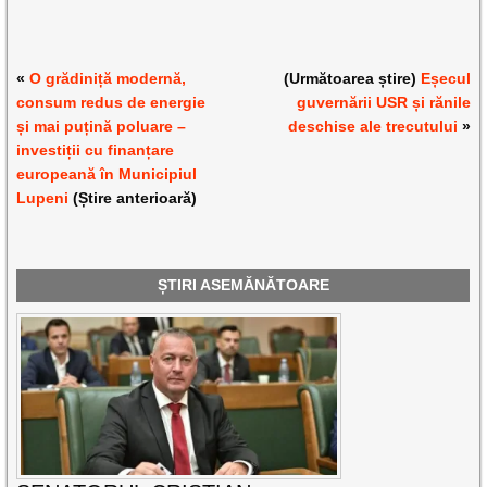
«
O grădiniță modernă,
(Următoarea știre)
Eșecul
consum redus de energie
guvernării USR și rănile
și mai puțină poluare –
deschise ale trecutului
»
investiții cu finanțare
europeană în Municipiul
Lupeni
(Știre anterioară)
ȘTIRI ASEMĂNĂTOARE