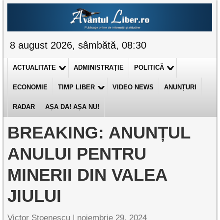
8 august 2026, sâmbătă, 08:30
ACTUALITATE
ADMINISTRAȚIE
POLITICĂ
ECONOMIE
TIMP LIBER
VIDEO NEWS
ANUNȚURI
RADAR
AȘA DA! AȘA NU!
BREAKING: ANUNȚUL
ANULUI PENTRU
MINERII DIN VALEA
JIULUI
Victor Stoenescu |
noiembrie 29, 2024