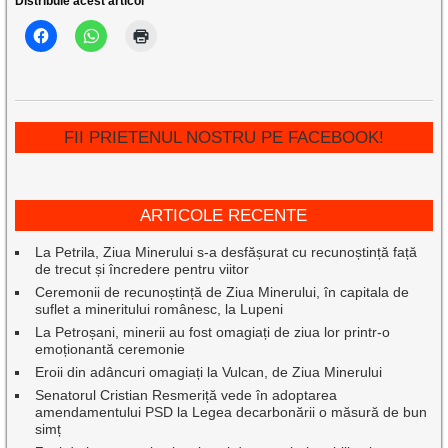
Distribuie acest articol
FII PRIETENUL NOSTRU PE FACEBOOK!
ARTICOLE RECENTE
La Petrila, Ziua Minerului s-a desfășurat cu recunoștință față
de trecut și încredere pentru viitor
Ceremonii de recunoștință de Ziua Minerului, în capitala de
suflet a mineritului românesc, la Lupeni
La Petroșani, minerii au fost omagiați de ziua lor printr-o
emoționantă ceremonie
Eroii din adâncuri omagiați la Vulcan, de Ziua Minerului
Senatorul Cristian Resmeriță vede în adoptarea
amendamentului PSD la Legea decarbonării o măsură de bun
simț