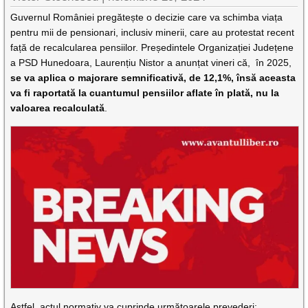
Guvernul României pregătește o decizie care va schimba viața
pentru mii de pensionari, inclusiv minerii, care au protestat recent
față de recalcularea pensiilor. Președintele Organizației Județene
a PSD Hunedoara, Laurențiu Nistor a anunțat vineri că, în 2025,
se va aplica o majorare semnificativă, de 12,1%, însă aceasta
va fi raportată la cuantumul pensiilor aflate în plată, nu la
valoarea recalculată
.
Astfel, actul normativ va cuprinde următoarele prevederi: