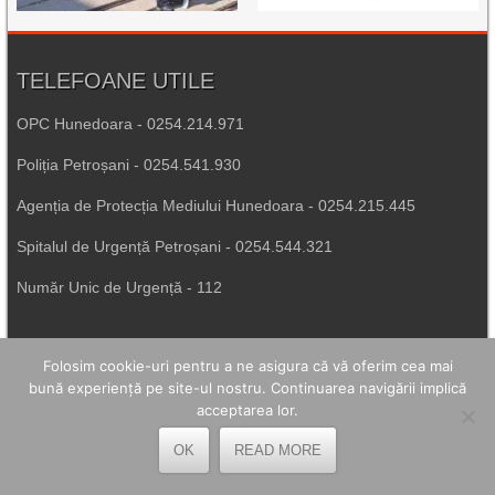
TELEFOANE UTILE
OPC Hunedoara - 0254.214.971
Poliția Petroșani - 0254.541.930
Agenția de Protecția Mediului Hunedoara - 0254.215.445
Spitalul de Urgență Petroșani - 0254.544.321
Număr Unic de Urgență - 112
LEGĂTURI UTILE
Folosim cookie-uri pentru a ne asigura că vă oferim cea mai
bună experiență pe site-ul nostru. Continuarea navigării implică
Prefectura Hunedoara
acceptarea lor.
Poliția Română
OK
READ MORE
Inspectoratul Școlar Hunedoara