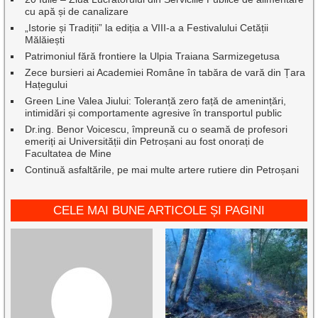
cu apă și de canalizare
„Istorie și Tradiții” la ediția a VIII-a a Festivalului Cetății
Mălăiești
Patrimoniul fără frontiere la Ulpia Traiana Sarmizegetusa
Zece bursieri ai Academiei Române în tabăra de vară din Țara
Hațegului
Green Line Valea Jiului: Toleranță zero față de amenințări,
intimidări și comportamente agresive în transportul public
Dr.ing. Benor Voicescu, împreună cu o seamă de profesori
emeriți ai Universității din Petroșani au fost onorați de
Facultatea de Mine
Continuă asfaltările, pe mai multe artere rutiere din Petroșani
CELE MAI BUNE ARTICOLE ȘI PAGINI