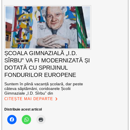
ȘCOALA GIMNAZIALĂ „I.D.
SÎRBU” VA FI MODERNIZATĂ ȘI
DOTATĂ CU SPRIJINUL
FONDURILOR EUROPENE
Suntem în plină vacanță școlară, dar peste
câteva săptămâni, coridoarele Școlii
Gimnaziale „I.D. Sîrbu” din
CITEȘTE MAI DEPARTE
Distribuie acest articol