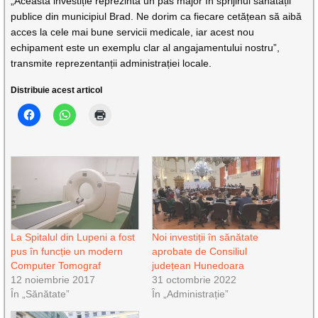
„Această investiție reprezintă un pas major în sprijinul sănătății
publice din municipiul Brad. Ne dorim ca fiecare cetățean să aibă
acces la cele mai bune servicii medicale, iar acest nou
echipament este un exemplu clar al angajamentului nostru”,
transmite reprezentanții administrației locale.
Distribuie acest articol
La Spitalul din Lupeni a fost
Noi investiții în sănătate
pus în funcție un modern
aprobate de Consiliul
Computer Tomograf
județean Hunedoara
12 noiembrie 2017
31 octombrie 2022
În „Sănătate”
În „Administrație”