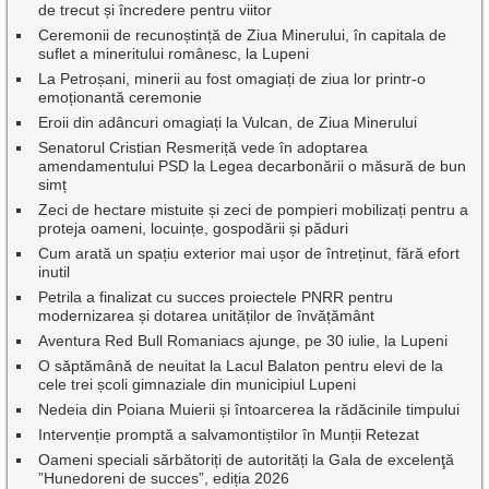
de trecut și încredere pentru viitor
Ceremonii de recunoștință de Ziua Minerului, în capitala de
suflet a mineritului românesc, la Lupeni
La Petroșani, minerii au fost omagiați de ziua lor printr-o
emoționantă ceremonie
Eroii din adâncuri omagiați la Vulcan, de Ziua Minerului
Senatorul Cristian Resmeriță vede în adoptarea
amendamentului PSD la Legea decarbonării o măsură de bun
simț
Zeci de hectare mistuite și zeci de pompieri mobilizați pentru a
proteja oameni, locuințe, gospodării și păduri
Cum arată un spațiu exterior mai ușor de întreținut, fără efort
inutil
Petrila a finalizat cu succes proiectele PNRR pentru
modernizarea și dotarea unităților de învățământ
Aventura Red Bull Romaniacs ajunge, pe 30 iulie, la Lupeni
O săptămână de neuitat la Lacul Balaton pentru elevi de la
cele trei școli gimnaziale din municipiul Lupeni
Nedeia din Poiana Muierii și întoarcerea la rădăcinile timpului
Intervenție promptă a salvamontiștilor în Munții Retezat
Oameni speciali sărbătoriți de autorități la Gala de excelenţă
”Hunedoreni de succes”, ediția 2026