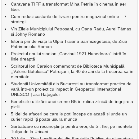
Caravana TIFF a transformat Mina Petrila în cinema în aer
liber.
Cum reduci costurile de livrare pentru magazinul online – 7
strategii
Vin Zilele Municipiului Petroșani, cu Oana Radu, Aurel Tămaș
și Johny Romano
Istoria prinde viață la Ulpia Traiana Sarmizegetusa, de Ziua
Patrimoniului Roman
Proiectul noului stadion „Corvinul 1921 Hunedoara” intră în
linie dreaptă
Scriitorul Ion Caraion comemorat de Biblioteca Municipală
,,Valeriu Butulescu” Petroșani, la 40 de ani de la trecerea sa în
eternitate
Studenții Universității din București au transformat practica de
vară într-un proiect cu impact în Geoparcul Internațional
UNESCO Țara Hațegului
Beneficiile utilizării unei creme BB în rutina zilnică de îngrijire a
pielii
5 idei de afaceri pe care le poți începe de acasă și unde un
curier rapid îți poate ușura munca
Sărbătoare cu recunoștință pentru eroi, de Sf. Ilie, pe muntele
Tulișa de la Uricani
20 Iulie – Ziua Lucrătorului din Serviciile Publice de alimentare