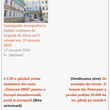
Investigațiile tomografice la
Spitalul Județean de
Urgență din Deva vor fi
reluate luni, 20 ianuarie
2020
17 ianuarie 2020
În „Sănătate”
«
CJH a găzduit prima
(Următoarea știre)
Un
dezbatere din seria
exemplu de cinste: O
„Viziunea 2050” pentru o
femeie din Petroșani a
Europă decarbonizată,
predat poliției 10.000 de
justă și prosperă
(Știre
lei, găsiți pe stradă
»
anterioară)