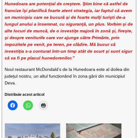
Hunedoara are potenţial de creştere. Ştim bine că astfel de
francize îşi planifică foarte atent strategia, iar faptul că avem
un municipiu care se bucură şi de foarte mulţi turişti de-a
lungul anului a însemnat, cu siguranţă, un plus. Vorbim şi de
alte locuri de muncă, de o investiţe majoră în zonă şi, fireşte,
şi despre veniturile care vor ajunge către Primărie, prin
impozitele pe venit, pe teren, pe clădire. Mă bucur că
investiţia s-a conturat într-un timp atât de scurt şi sunt sigur
că va fi pe placul hunedorenilor.”
Noul restaurant McDondald’s de la Hunedoara este al doilea din
județul nostru, un altul funcționând în zona gării din municipiul
Deva.
Distribuie acest articol