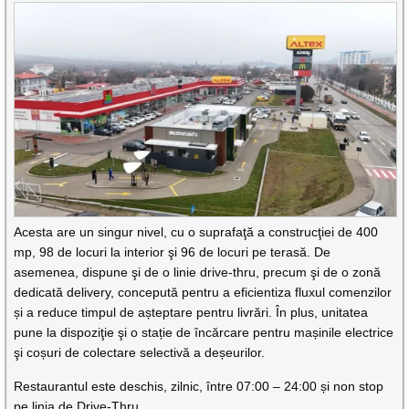
Acesta are un singur nivel, cu o suprafaţă a construcţiei de 400
mp, 98 de locuri la interior şi 96 de locuri pe terasă. De
asemenea, dispune şi de o linie drive-thru, precum şi de o zonă
dedicată delivery, concepută pentru a eficientiza fluxul comenzilor
și a reduce timpul de așteptare pentru livrări. În plus, unitatea
pune la dispoziţie şi o stație de încărcare pentru mașinile electrice
şi coșuri de colectare selectivă a deșeurilor.
Restaurantul este deschis, zilnic, între 07:00 – 24:00 și non stop
pe linia de Drive-Thru.