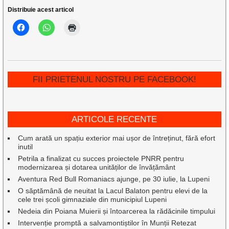
Distribuie acest articol
FII PRIETENUL NOSTRU PE FACEBOOK!
ARTICOLE RECENTE
Cum arată un spațiu exterior mai ușor de întreținut, fără efort
inutil
Petrila a finalizat cu succes proiectele PNRR pentru
modernizarea și dotarea unităților de învățământ
Aventura Red Bull Romaniacs ajunge, pe 30 iulie, la Lupeni
O săptămână de neuitat la Lacul Balaton pentru elevi de la
cele trei școli gimnaziale din municipiul Lupeni
Nedeia din Poiana Muierii și întoarcerea la rădăcinile timpului
Intervenție promptă a salvamontiștilor în Munții Retezat