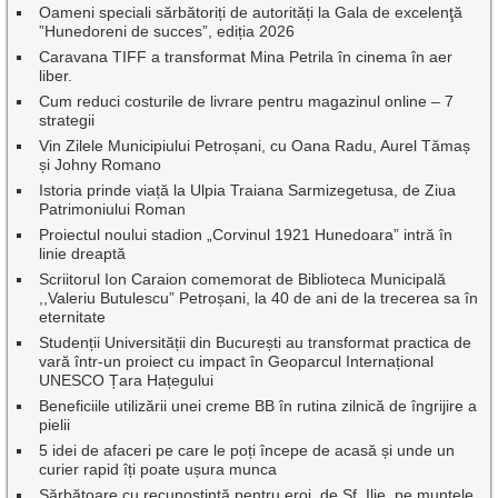
Oameni speciali sărbătoriți de autorități la Gala de excelenţă
”Hunedoreni de succes”, ediția 2026
Caravana TIFF a transformat Mina Petrila în cinema în aer
liber.
Cum reduci costurile de livrare pentru magazinul online – 7
strategii
Vin Zilele Municipiului Petroșani, cu Oana Radu, Aurel Tămaș
și Johny Romano
Istoria prinde viață la Ulpia Traiana Sarmizegetusa, de Ziua
Patrimoniului Roman
Proiectul noului stadion „Corvinul 1921 Hunedoara” intră în
linie dreaptă
Scriitorul Ion Caraion comemorat de Biblioteca Municipală
,,Valeriu Butulescu” Petroșani, la 40 de ani de la trecerea sa în
eternitate
Studenții Universității din București au transformat practica de
vară într-un proiect cu impact în Geoparcul Internațional
UNESCO Țara Hațegului
Beneficiile utilizării unei creme BB în rutina zilnică de îngrijire a
pielii
5 idei de afaceri pe care le poți începe de acasă și unde un
curier rapid îți poate ușura munca
Sărbătoare cu recunoștință pentru eroi, de Sf. Ilie, pe muntele