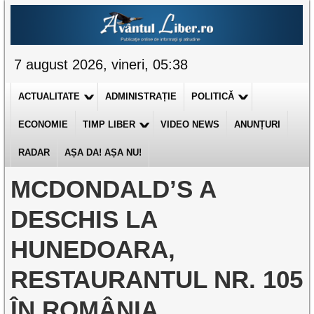
7 august 2026, vineri, 05:38
ACTUALITATE
ADMINISTRAȚIE
POLITICĂ
ECONOMIE
TIMP LIBER
VIDEO NEWS
ANUNȚURI
RADAR
AȘA DA! AȘA NU!
MCDONDALD’S A
DESCHIS LA
HUNEDOARA,
RESTAURANTUL NR. 105
ÎN ROMÂNIA