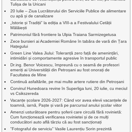
Tulișa de la Uricani
20 Iulie – Ziua Lucrătorului din Serviciile Publice de alimentare
cu apă și de canalizare
„Istorie și Tradiții” la ediția a VIII-a a Festivalului Cetății
Mălăiești
Patrimoniul fără frontiere la Ulpia Traiana Sarmizegetusa
Zece bursieri ai Academiei Române în tabăra de vară din Țara
Hațegului
Green Line Valea Jiului: Toleranță zero față de amenințări,
intimidări și comportamente agresive în transportul public
Dr.ing. Benor Voicescu, împreună cu o seamă de profesori
emeriți ai Universității din Petroșani au fost onorați de
Facultatea de Mine
Continuă asfaltările, pe mai multe artere rutiere din Petroșani
Corvinul Hunedoara revine în Superliga luni, 20 iulie, cu meciul
vs Csikszereda
Vacanțe școlare 2026-2027: Când vor avea elevii vacanțele de
toamnă, iarnă, Paște și vară pe parcursul anului școlar viitor
Amenzi usturătoare pentru șoferii care circulă fără rovinietă:
Cum funcționează verificarea rovinietei și de ce mulți
conducători auto află târziu că au fost sancționați
”Fotograful de serviciu” Vasile Laurențiu Sorin prezintă