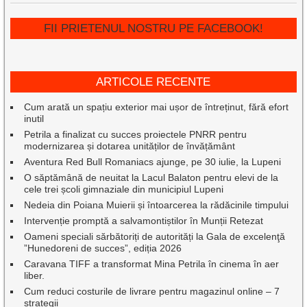
FII PRIETENUL NOSTRU PE FACEBOOK!
ARTICOLE RECENTE
Cum arată un spațiu exterior mai ușor de întreținut, fără efort
inutil
Petrila a finalizat cu succes proiectele PNRR pentru
modernizarea și dotarea unităților de învățământ
Aventura Red Bull Romaniacs ajunge, pe 30 iulie, la Lupeni
O săptămână de neuitat la Lacul Balaton pentru elevi de la
cele trei școli gimnaziale din municipiul Lupeni
Nedeia din Poiana Muierii și întoarcerea la rădăcinile timpului
Intervenție promptă a salvamontiștilor în Munții Retezat
Oameni speciali sărbătoriți de autorități la Gala de excelenţă
”Hunedoreni de succes”, ediția 2026
Caravana TIFF a transformat Mina Petrila în cinema în aer
liber.
Cum reduci costurile de livrare pentru magazinul online – 7
strategii