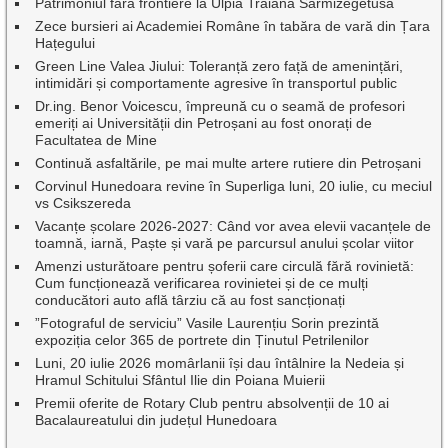
Patrimoniul fără frontiere la Ulpia Traiana Sarmizegetusa
Zece bursieri ai Academiei Române în tabăra de vară din Țara
Hațegului
Green Line Valea Jiului: Toleranță zero față de amenințări,
intimidări și comportamente agresive în transportul public
Dr.ing. Benor Voicescu, împreună cu o seamă de profesori
emeriți ai Universității din Petroșani au fost onorați de
Facultatea de Mine
Continuă asfaltările, pe mai multe artere rutiere din Petroșani
Corvinul Hunedoara revine în Superliga luni, 20 iulie, cu meciul
vs Csikszereda
Vacanțe școlare 2026-2027: Când vor avea elevii vacanțele de
toamnă, iarnă, Paște și vară pe parcursul anului școlar viitor
Amenzi usturătoare pentru șoferii care circulă fără rovinietă:
Cum funcționează verificarea rovinietei și de ce mulți
conducători auto află târziu că au fost sancționați
”Fotograful de serviciu” Vasile Laurențiu Sorin prezintă
expoziția celor 365 de portrete din Ținutul Petrilenilor
Luni, 20 iulie 2026 momârlanii își dau întâlnire la Nedeia și
Hramul Schitului Sfântul Ilie din Poiana Muierii
Premii oferite de Rotary Club pentru absolvenții de 10 ai
Bacalaureatului din județul Hunedoara