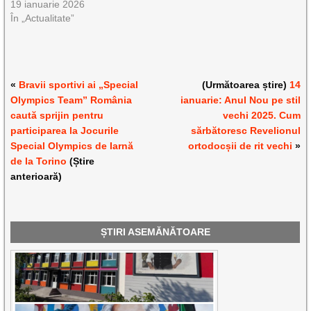
19 ianuarie 2026
În „Actualitate”
«
Bravii sportivi ai „Special
(Următoarea știre)
14
Olympics Team” România
ianuarie: Anul Nou pe stil
caută sprijin pentru
vechi 2025. Cum
participarea la Jocurile
sărbătoresc Revelionul
Special Olympics de Iarnă
ortodocșii de rit vechi
»
de la Torino
(Știre
anterioară)
ȘTIRI ASEMĂNĂTOARE