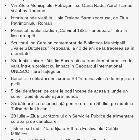
Vin Zilele Municipiului Petroșani, cu Oana Radu, Aurel Tămaș
și Johny Romano
Istoria prinde viață la Ulpia Traiana Sarmizegetusa, de Ziua
Patrimoniului Roman
Proiectul noului stadion „Corvinul 1921 Hunedoara” intră în
linie dreaptă
Scriitorul Ion Caraion comemorat de Biblioteca Municipală
,,Valeriu Butulescu” Petroșani, la 40 de ani de la trecerea sa în
eternitate
Studenții Universității din București au transformat practica de
vară într-un proiect cu impact în Geoparcul Internațional
UNESCO Țara Hațegului
Beneficiile utilizării unei creme BB în rutina zilnică de îngrijire a
pielii
5 idei de afaceri pe care le poți începe de acasă și unde un
curier rapid îți poate ușura munca
Sărbătoare cu recunoștință pentru eroi, de Sf. Ilie, pe muntele
Tulișa de la Uricani
20 Iulie – Ziua Lucrătorului din Serviciile Publice de alimentare
cu apă și de canalizare
„Istorie și Tradiții” la ediția a VIII-a a Festivalului Cetății
Mălăiești