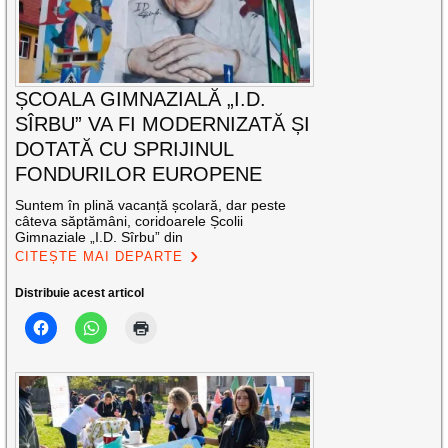
ȘCOALA GIMNAZIALĂ „I.D.
SÎRBU” VA FI MODERNIZATĂ ȘI
DOTATĂ CU SPRIJINUL
FONDURILOR EUROPENE
Suntem în plină vacanță școlară, dar peste
câteva săptămâni, coridoarele Școlii
Gimnaziale „I.D. Sîrbu” din
CITEȘTE MAI DEPARTE
Distribuie acest articol