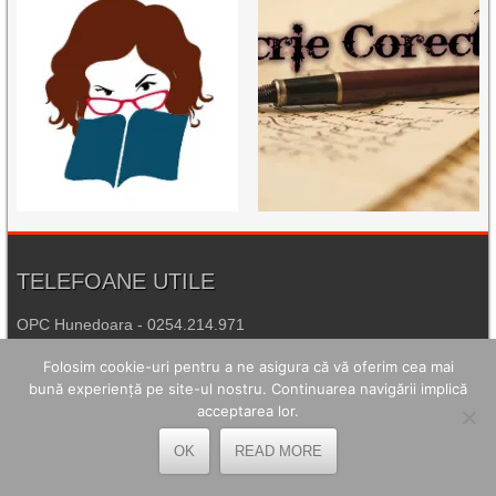
TELEFOANE UTILE
OPC Hunedoara - 0254.214.971
Poliția Petroșani - 0254.541.930
Folosim cookie-uri pentru a ne asigura că vă oferim cea mai
bună experiență pe site-ul nostru. Continuarea navigării implică
Agenția de Protecția Mediului Hunedoara - 0254.215.445
acceptarea lor.
Spitalul de Urgență Petroșani - 0254.544.321
OK
READ MORE
Număr Unic de Urgență - 112