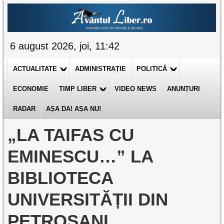
6 august 2026, joi, 11:42
ACTUALITATE
ADMINISTRAȚIE
POLITICĂ
ECONOMIE
TIMP LIBER
VIDEO NEWS
ANUNȚURI
RADAR
AȘA DA! AȘA NU!
„LA TAIFAS CU
EMINESCU…” LA
BIBLIOTECA
UNIVERSITĂȚII DIN
PETROȘANI