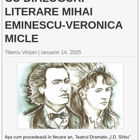
LITERARE MIHAI
EMINESCU-VERONICA
MICLE
Tiberiu Vințan |
ianuarie 14, 2025
Așa cum procedează în fiecare an, Teatrul Dramatic „I.D. Sîrbu”