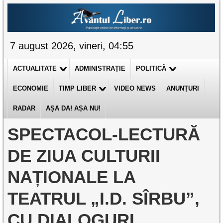
7 august 2026, vineri, 04:55
ACTUALITATE
ADMINISTRAȚIE
POLITICĂ
ECONOMIE
TIMP LIBER
VIDEO NEWS
ANUNȚURI
RADAR
AȘA DA! AȘA NU!
SPECTACOL-LECTURĂ
DE ZIUA CULTURII
NAȚIONALE LA
TEATRUL „I.D. SÎRBU”,
CU DIALOGURI