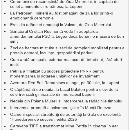
Ceremonii de recunoștință de Ziua Minerului, în capitala de
suflet a mineritului românesc, la Lupeni
La Petroșani, minerii au fost omagiați de ziua lor printr-o
emoționantă ceremonie
Eroii din adâncuri omagiați la Vulcan, de Ziua Minerului
Senatorul Cristian Resmeriță vede în adoptarea
amendamentului PSD la Legea decarbonării o măsură de bun
simț
Zeci de hectare mistuite și zeci de pompieri mobilizați pentru a
proteja oameni, locuințe, gospodării și păduri
Cum arată un spațiu exterior mai ușor de întreținut, fără efort
inutil
Petrila a finalizat cu succes proiectele PNRR pentru
modernizarea și dotarea unităților de învățământ
Aventura Red Bull Romaniacs ajunge, pe 30 iulie, la Lupeni
O săptămână de neuitat la Lacul Balaton pentru elevi de la
cele trei școli gimnaziale din municipiul Lupeni
Nedeia din Poiana Muierii și întoarcerea la rădăcinile timpului
Intervenție promptă a salvamontiștilor în Munții Retezat
Oameni speciali sărbătoriți de autorități la Gala de excelenţă
”Hunedoreni de succes”, ediția 2026
Caravana TIFF a transformat Mina Petrila în cinema în aer