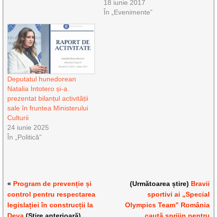
18 iunie 2017
În „Evenimente”
Deputatul hunedorean
Natalia Intotero și-a
prezentat bilanțul activității
sale în fruntea Ministerului
Culturii
24 iunie 2025
În „Politică”
«
Program de prevenție și
(Următoarea știre)
Bravii
control pentru respectarea
sportivi ai „Special
legislației în construcții la
Olympics Team” România
Deva
(Știre anterioară)
caută sprijin pentru