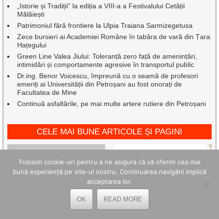
„Istorie și Tradiții” la ediția a VIII-a a Festivalului Cetății
Mălăiești
Patrimoniul fără frontiere la Ulpia Traiana Sarmizegetusa
Zece bursieri ai Academiei Române în tabăra de vară din Țara
Hațegului
Green Line Valea Jiului: Toleranță zero față de amenințări,
intimidări și comportamente agresive în transportul public
Dr.ing. Benor Voicescu, împreună cu o seamă de profesori
emeriți ai Universității din Petroșani au fost onorați de
Facultatea de Mine
Continuă asfaltările, pe mai multe artere rutiere din Petroșani
CELE MAI BUNE ARTICOLE ȘI PAGINI
Folosim cookie-uri pentru a ne asigura că vă oferim cea mai
bună experiență pe site-ul nostru. Continuarea navigării implică
acceptarea lor.
OK
READ MORE