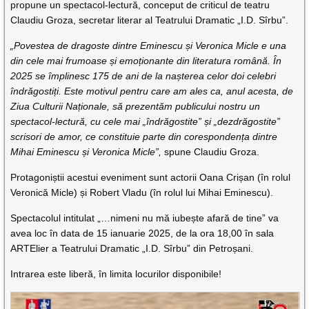
propune un spectacol-lectură, conceput de criticul de teatru
Claudiu Groza, secretar literar al Teatrului Dramatic „I.D. Sîrbu”.
„Povestea de dragoste dintre Eminescu și Veronica Micle e una
din cele mai frumoase și emoționante din literatura română. În
2025 se împlinesc 175 de ani de la nașterea celor doi celebri
îndrăgostiți. Este motivul pentru care am ales ca, anul acesta, de
Ziua Culturii Naționale, să prezentăm publicului nostru un
spectacol-lectură, cu cele mai „îndrăgostite” și „dezdrăgostite”
scrisori de amor, ce constituie parte din corespondența dintre
Mihai Eminescu și Veronica Micle”,
spune Claudiu Groza.
Protagoniștii acestui eveniment sunt actorii Oana Crișan (în rolul
Veronică Micle) și Robert Vladu (în rolul lui Mihai Eminescu).
Spectacolul intitulat „…nimeni nu mă iubește afară de tine” va
avea loc în data de 15 ianuarie 2025, de la ora 18,00 în sala
ARTElier a Teatrului Dramatic „I.D. Sîrbu” din Petroșani.
Intrarea este liberă, în limita locurilor disponibile!