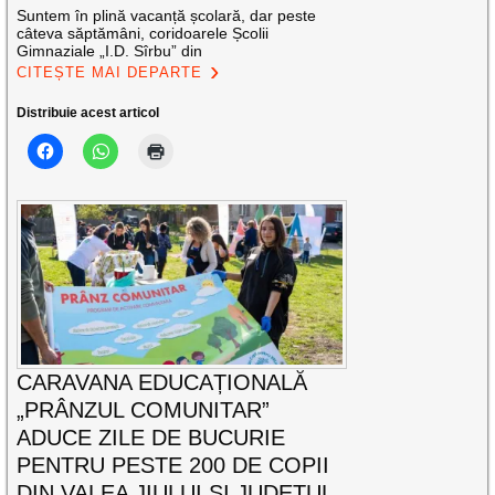
Suntem în plină vacanță școlară, dar peste
câteva săptămâni, coridoarele Școlii
Gimnaziale „I.D. Sîrbu” din
CITEȘTE MAI DEPARTE
Distribuie acest articol
CARAVANA EDUCAȚIONALĂ
„PRÂNZUL COMUNITAR”
ADUCE ZILE DE BUCURIE
PENTRU PESTE 200 DE COPII
DIN VALEA JIULUI ȘI JUDEȚUL