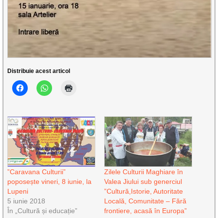
Distribuie acest articol
”Caravana Culturii”
Zilele Culturii Maghiare în
poposește vineri, 8 iunie, la
Valea Jiului sub generciul
Lupeni
”Cultură,Istorie, Autoritate
5 iunie 2018
Locală, Comunitate – Fără
În „Cultură și educație”
frontiere, acasă în Europa”