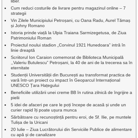
liber.
Cum reduci costurile de livrare pentru magazinul online – 7
strategii
Vin Zilele Municipiului Petroșani, cu Oana Radu, Aurel Tămaș
și Johny Romano
Istoria prinde viață la Ulpia Traiana Sarmizegetusa, de Ziua
Patrimoniului Roman
Proiectul noului stadion „Corvinul 1921 Hunedoara” intră în
linie dreaptă
Scriitorul Ion Caraion comemorat de Biblioteca Municipală
,,Valeriu Butulescu” Petroșani, la 40 de ani de la trecerea sa în
eternitate
Studenții Universității din București au transformat practica de
vară într-un proiect cu impact în Geoparcul Internațional
UNESCO Țara Hațegului
Beneficiile utilizării unei creme BB în rutina zilnică de îngrijire a
pielii
5 idei de afaceri pe care le poți începe de acasă și unde un
curier rapid îți poate ușura munca
Sărbătoare cu recunoștință pentru eroi, de Sf. Ilie, pe muntele
Tulișa de la Uricani
20 Iulie – Ziua Lucrătorului din Serviciile Publice de alimentare
cu apă și de canalizare